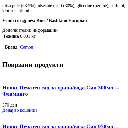
mish pule (63.5%), niseshte misri (30%), glicerine (perime), sorbitol,
klorur natriumi
Vendi i origjinës: Kine / Bashkimi Europian
Дополнителни информации
Тежина
0.001 кг
Бренд
Camon
Поврзани продукти
Инокс Печатен сад за храна/вода Син 300мл. –
Фламинго
370
ден
Додај во кошница
Инокс Печатен сад за храна/вода Син 950мл. –