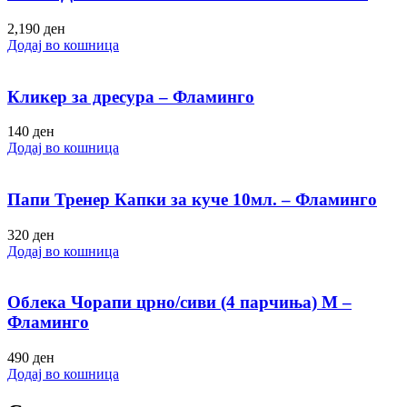
2,190
ден
Додај во кошница
Кликер за дресура – Фламинго
140
ден
Додај во кошница
Папи Тренер Капки за куче 10мл. – Фламинго
320
ден
Додај во кошница
Облека Чорапи црно/сиви (4 парчиња) M –
Фламинго
490
ден
Додај во кошница