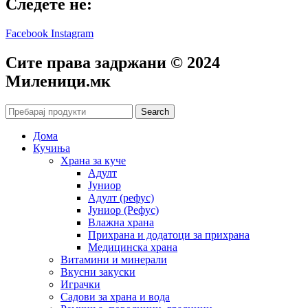
Следете не:
Facebook
Instagram
Сите права задржани © 2024
Mиленици.мк
Search
Дома
Кучиња
Храна за куче
Адулт
Јуниор
Адулт (рефус)
Јуниор (Рефус)
Влажна храна
Прихрана и додатоци за прихрана
Медицинска храна
Витамини и минерали
Вкусни закуски
Играчки
Садови за храна и вода