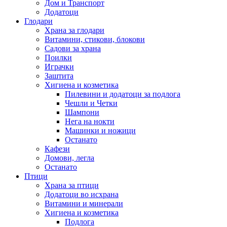
Дом и Транспорт
Додатоци
Глодари
Храна за глодари
Витамини, стикови, блокови
Садови за храна
Поилки
Играчки
Заштита
Хигиена и козметика
Пилевини и додатоци за подлога
Чешли и Четки
Шампони
Нега на нокти
Машинки и ножици
Останато
Кафези
Домови, легла
Останато
Птици
Храна за птици
Додатоци во исхрана
Витамини и минерали
Хигиена и козметика
Подлога