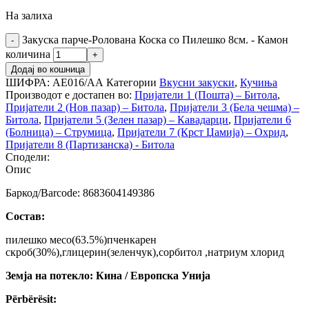
На залиха
Закуска парче-Ролована Коска со Пилешко 8см. - Камон
количина
Додај во кошница
ШИФРА:
АЕ016/АА
Категории
Вкусни закуски
,
Кучиња
Производот е достапен во:
Пријатели 1 (Пошта) – Битола
,
Пријатели 2 (Нов пазар) – Битола
,
Пријатели 3 (Бела чешма) –
Битола
,
Пријатели 5 (Зелен пазар) – Кавадарци
,
Пријатели 6
(Болница) – Струмица
,
Пријатели 7 (Крст Џамија) – Охрид
,
Пријатели 8 (Партизанска) - Битола
Сподели:
Опис
Баркод/Barcode: 8683604149386
Состав:
пилешко месо(63.5%)пченкарен
скроб(30%),глицерин(зеленчук),сорбитол ,натриум хлорид
Земја на потекло: Кина / Европска Унија
Përbërësit: