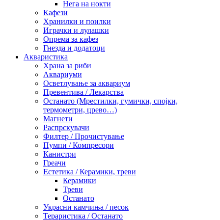
Нега на нокти
Кафези
Хранилки и поилки
Играчки и лулашки
Опрема за кафез
Гнезда и додатоци
Акваристика
Храна за риби
Аквариуми
Осветлување за аквариум
Превентива / Лекарства
Останато (Мрестилки, гумички, спојки,
термометри, црево…)
Магнети
Распрскувачи
Филтер / Прочистување
Пумпи / Компресори
Канистри
Греачи
Естетика / Керамики, треви
Керамики
Треви
Останато
Украсни камчиња / песок
Тераристика / Останато