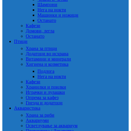
Шампони
Нега на нокти
Машинки и ножици
Останато
Кафези
Домови, легла
Останато
Птици
Храна за птици
Додатоци во исхрана
Витамини и минерали
Хигиена и козметика
Подлога
Нега на нокти
Кафези
Хранилки и поилки
Играчки и лулашки
Опрема за кафез
Гнезда и додатоци
Акваристика
Храна за риби
Аквариуми
Осветлување за аквариум
Превентива / Лекарства