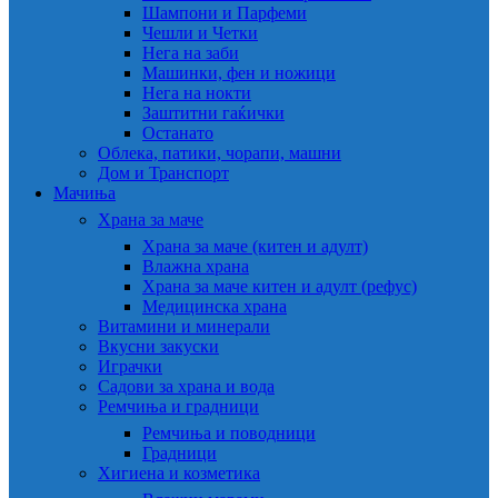
Шампони и Парфеми
Чешли и Четки
Нега на заби
Машинки, фен и ножици
Нега на нокти
Заштитни гаќички
Останато
Облека, патики, чорапи, машни
Дом и Транспорт
Мачиња
Храна за маче
Храна за маче (китен и адулт)
Влажна храна
Храна за маче китен и адулт (рефус)
Медицинска храна
Витамини и минерали
Вкусни закуски
Играчки
Садови за храна и вода
Ремчиња и градници
Ремчиња и поводници
Градници
Хигиена и козметика