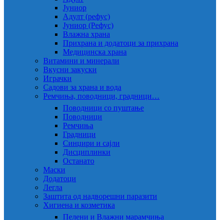
Јуниор
Адулт (рефус)
Јуниор (Рефус)
Влажна храна
Прихрана и додатоци за прихрана
Медицинска храна
Витамини и минерали
Вкусни закуски
Играчки
Садови за храна и вода
Ремчиња, поводници, градници…
Поводници со пуштање
Поводници
Ремчиња
Градници
Синџири и сајли
Дисциплинки
Останато
Маски
Додатоци
Легла
Заштита од надворешни паразити
Хигиена и козметика
Пелени и Влажни марамчиња