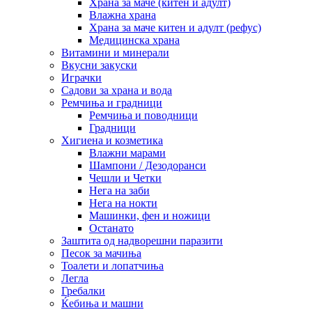
Храна за маче (китен и адулт)
Влажна храна
Храна за маче китен и адулт (рефус)
Медицинска храна
Витамини и минерали
Вкусни закуски
Играчки
Садови за храна и вода
Ремчиња и градници
Ремчиња и поводници
Градници
Хигиена и козметика
Влажни марами
Шампони / Дезодоранси
Чешли и Четки
Нега на заби
Нега на нокти
Машинки, фен и ножици
Останато
Заштита од надворешни паразити
Песок за мачиња
Тоалети и лопатчиња
Легла
Гребалки
Ќебиња и машни