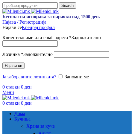
Search
Бесплатна испорака за нарачки над 1500 ден.
Најава / Регистрација
Најави се
Креирај профил
Клиентско име или email адреса
*
Задолжително
Лозинка
*
Задолжително
Најави се
Ја заборавивте лозинката?
Запомни ме
0
ставки
0
ден
Мени
0
ставки
0
ден
Дома
Кучиња
Храна за куче
Адулт