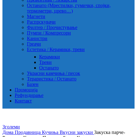
Останато (Мрестилки, гумички, спојки,
термометри, црево…)
Магнети
Распрскувачи
Филтер / Прочистување
Пумпи / Компресори
Канистри
Греачи
Естетика / Керамики, треви
Керамики
Треви
Останато
Украсни камчиња / песок
Тераристика / Останато
Базен
Промоција
Рефундирање
Контакт
Зголеми
Дома
Продавница
Кучиња
Вкусни закуски
Закуска парче-