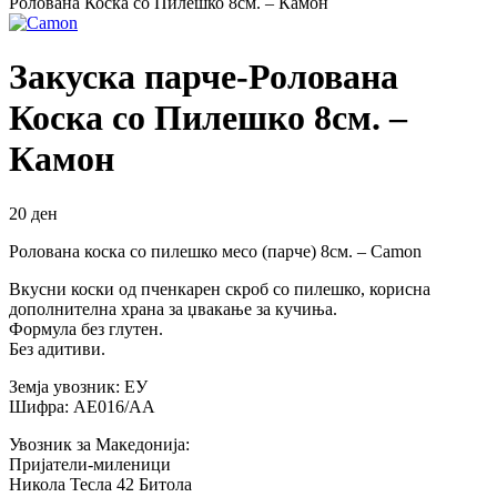
Ролована Коска со Пилешко 8см. – Камон
Закуска парче-Ролована
Коска со Пилешко 8см. –
Камон
20
ден
Ролована коска со пилешко месо (парче) 8см. – Camon
Вкусни коски од пченкарен скроб со пилешко, корисна
дополнителна храна за џвакање за кучиња.
Формула без глутен.
Без адитиви.
Земја увозник: ЕУ
Шифра: АЕ016/АА
Увозник за Македонија:
Пријатели-миленици
Никола Тесла 42 Битола