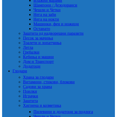
Влажни марами
Шампони / Дезодоранси
Чешли и Четки
Нега на заби
Нега на нокти
Машинки, фен и ножици
Останато
Заштита од надворешни паразити
Песок за мачиња
Тоалети и лопатчиња
Легла
Гребалки
Ќебиња и машни
Дом и Транспорт
Додатоци
Глодари
Храна за глодари
Витамини, стикови, блокови
Садови за храна
Поилки
Играчки
Заштита
Хигиена и козметика
Пилевини и додатоци за подлога
Чешли и Четки