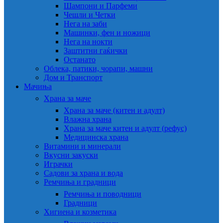
Шампони и Парфеми
Чешли и Четки
Нега на заби
Машинки, фен и ножици
Нега на нокти
Заштитни гаќички
Останато
Облека, патики, чорапи, машни
Дом и Транспорт
Мачиња
Храна за маче
Храна за маче (китен и адулт)
Влажна храна
Храна за маче китен и адулт (рефус)
Медицинска храна
Витамини и минерали
Вкусни закуски
Играчки
Садови за храна и вода
Ремчиња и градници
Ремчиња и поводници
Градници
Хигиена и козметика