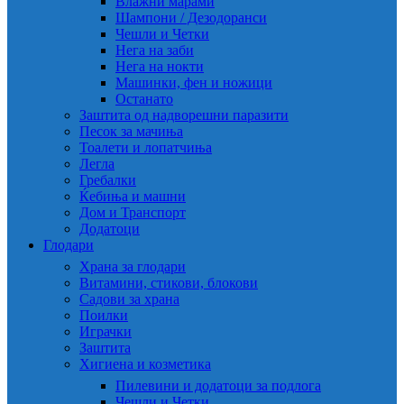
Влажни марами
Шампони / Дезодоранси
Чешли и Четки
Нега на заби
Нега на нокти
Машинки, фен и ножици
Останато
Заштита од надворешни паразити
Песок за мачиња
Тоалети и лопатчиња
Легла
Гребалки
Ќебиња и машни
Дом и Транспорт
Додатоци
Глодари
Храна за глодари
Витамини, стикови, блокови
Садови за храна
Поилки
Играчки
Заштита
Хигиена и козметика
Пилевини и додатоци за подлога
Чешли и Четки