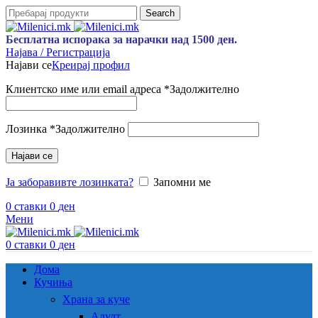
Search
Бесплатна испорака за нарачки над 1500 ден.
Најава / Регистрација
Најави се
Креирај профил
Клиентско име или email адреса
*
Задолжително
Лозинка
*
Задолжително
Најави се
Ја заборавивте лозинката?
Запомни ме
0
ставки
0
ден
Мени
0
ставки
0
ден
Дома
Кучиња
Храна за куче
Адулт