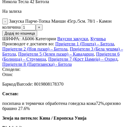
Никола Тесла 42 Битола
На залиха
Закуска Парче-Топка Манши 45гр./5см. 78/1 - Камон
количина
Додај во кошница
ШИФРА:
АБ006
Категории
Вкусни закуски
,
Кучиња
Производот е достапен во:
Пријатели 1 (Пошта) – Битола
,
Пријатели 2 (Нов пазар) – Битола
,
Пријатели 3 (Бела чешма) –
Битола
,
Пријатели 5 (Зелен пазар) – Кавадарци
,
Пријатели 6
(Болница) – Струмица
,
Пријатели 7 (Крст Џамија) – Охрид
,
Пријатели 8 (Партизанска) - Битола
Сподели:
Опис
Баркод/Barcode: 8019808178370
Состав:
посипана и термички обработена говедска кожа72%,оризово
брашно 27.6%
Земја на потекло: Кина / Европска Унија