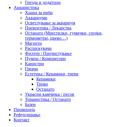
Гнезда и додатоци
Акваристика
Храна за риби
Аквариуми
Осветлување за аквариум
Превентива / Лекарства
Останато (Мрестилки, гумички, спојки,
термометри, црево…)
Магнети
Распрскувачи
Филтер / Прочистување
Пумпи / Компресори
Канистри
Греачи
Естетика / Керамики, треви
Керамики
Треви
Останато
Украсни камчиња / песок
Тераристика / Останато
Базен
Промоција
Рефундирање
Контакт