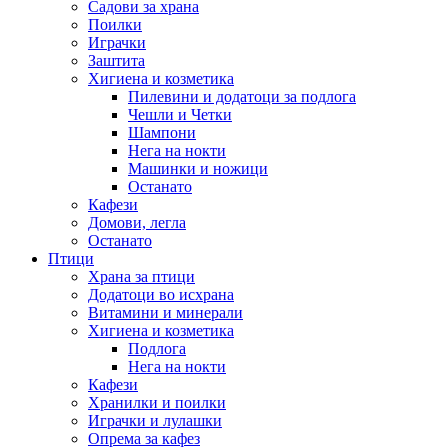
Садови за храна
Поилки
Играчки
Заштита
Хигиена и козметика
Пилевини и додатоци за подлога
Чешли и Четки
Шампони
Нега на нокти
Машинки и ножици
Останато
Кафези
Домови, легла
Останато
Птици
Храна за птици
Додатоци во исхрана
Витамини и минерали
Хигиена и козметика
Подлога
Нега на нокти
Кафези
Хранилки и поилки
Играчки и лулашки
Опрема за кафез