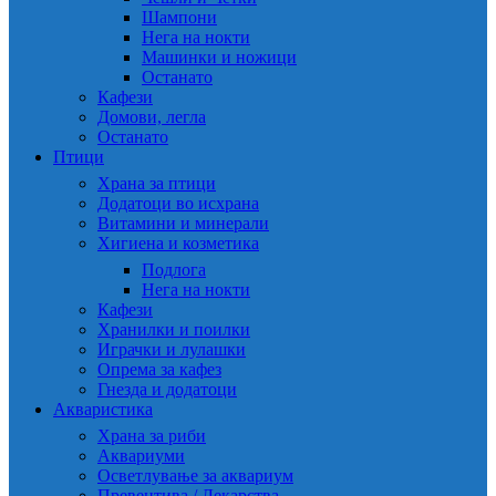
Шампони
Нега на нокти
Машинки и ножици
Останато
Кафези
Домови, легла
Останато
Птици
Храна за птици
Додатоци во исхрана
Витамини и минерали
Хигиена и козметика
Подлога
Нега на нокти
Кафези
Хранилки и поилки
Играчки и лулашки
Опрема за кафез
Гнезда и додатоци
Акваристика
Храна за риби
Аквариуми
Осветлување за аквариум
Превентива / Лекарства