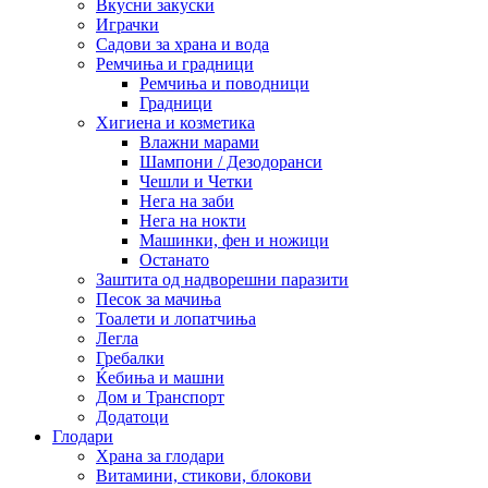
Вкусни закуски
Играчки
Садови за храна и вода
Ремчиња и градници
Ремчиња и поводници
Градници
Хигиена и козметика
Влажни марами
Шампони / Дезодоранси
Чешли и Четки
Нега на заби
Нега на нокти
Машинки, фен и ножици
Останато
Заштита од надворешни паразити
Песок за мачиња
Тоалети и лопатчиња
Легла
Гребалки
Ќебиња и машни
Дом и Транспорт
Додатоци
Глодари
Храна за глодари
Витамини, стикови, блокови