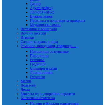
Јуниор
Адулт (рефус)
Јуниор (Рефус)
Влажна храна
Прихрана и додатоци за прихрана
Медицинска храна
Витамини и минерали
Вкусни закуски
Играчки
Садови за храна и вода
Ремчиња, поводници, градници…
Поводници со пуштање
Поводници
Ремчиња
Градници
Синџири и сајли
Дисциплинки
Останато
Маски
Додатоци
Легла
Заштита од надворешни паразити
Хигиена и козметика
Пелени и Влажни марамчиња