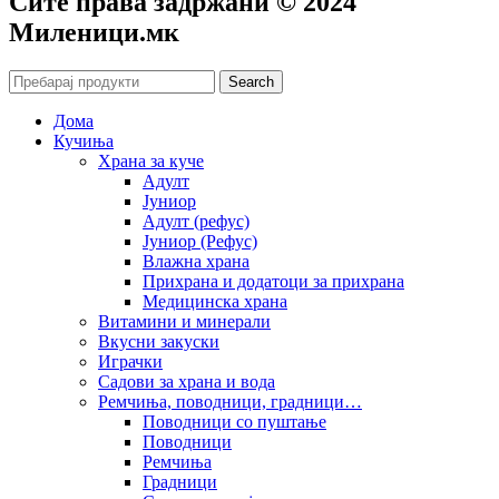
Сите права задржани © 2024
Mиленици.мк
Search
Дома
Кучиња
Храна за куче
Адулт
Јуниор
Адулт (рефус)
Јуниор (Рефус)
Влажна храна
Прихрана и додатоци за прихрана
Медицинска храна
Витамини и минерали
Вкусни закуски
Играчки
Садови за храна и вода
Ремчиња, поводници, градници…
Поводници со пуштање
Поводници
Ремчиња
Градници