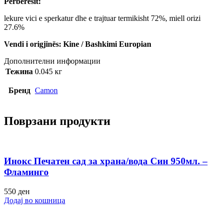
Përbërësit:
lekure vici e sperkatur dhe e trajtuar termikisht 72%, miell orizi
27.6%
Vendi i origjinës: Kine / Bashkimi Europian
Дополнителни информации
Тежина
0.045 кг
Бренд
Camon
Поврзани продукти
Инокс Печатен сад за храна/вода Син 950мл. –
Фламинго
550
ден
Додај во кошница