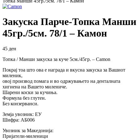
Топка Манши 45гр./5см. 78/1 – Камон
Закуска Парче-Топка Манши
45гр./5см. 78/1 – Камон
45
ден
Топка / Манши закуска за куче 5см./45гр. – Camon
Покрај тоа што ова е награда и вкусна закуска за Вашиот
миленик,
овој производ помага и во одржувањето на денталната
хигиена на Вашето милениче.
Шарени коски за кучиња.
Формула без глутен.
Без конзерванси.
Земја увозник: ЕУ
Шифра: АБ006
Увозник за Македонија:
Пријатели-миленици