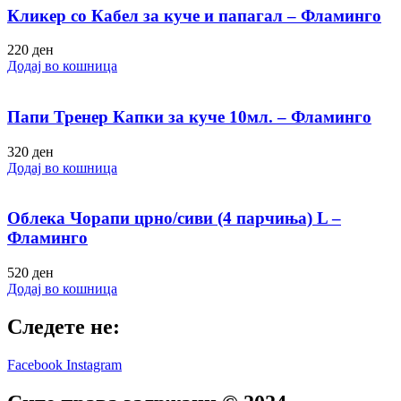
Кликер со Кабел за куче и папагал – Фламинго
220
ден
Додај во кошница
Папи Тренер Капки за куче 10мл. – Фламинго
320
ден
Додај во кошница
Облека Чорапи црно/сиви (4 парчиња) L –
Фламинго
520
ден
Додај во кошница
Следете не:
Facebook
Instagram