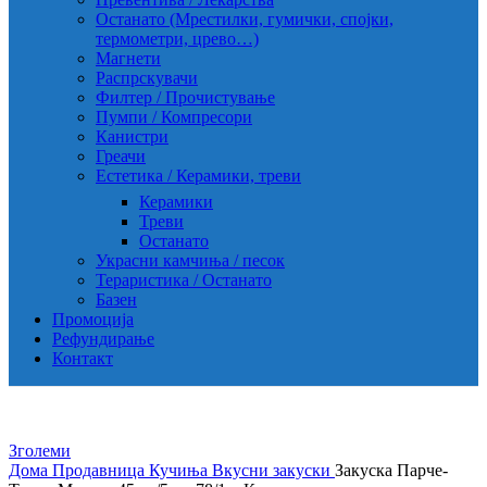
Останато (Мрестилки, гумички, спојки,
термометри, црево…)
Магнети
Распрскувачи
Филтер / Прочистување
Пумпи / Компресори
Канистри
Греачи
Естетика / Керамики, треви
Керамики
Треви
Останато
Украсни камчиња / песок
Тераристика / Останато
Базен
Промоција
Рефундирање
Контакт
Зголеми
Дома
Продавница
Кучиња
Вкусни закуски
Закуска Парче-