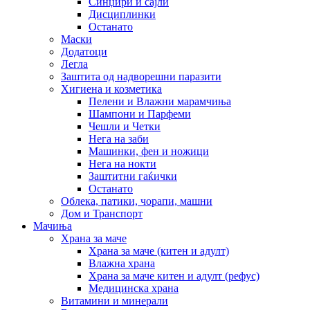
Синџири и сајли
Дисциплинки
Останато
Маски
Додатоци
Легла
Заштита од надворешни паразити
Хигиена и козметика
Пелени и Влажни марамчиња
Шампони и Парфеми
Чешли и Четки
Нега на заби
Машинки, фен и ножици
Нега на нокти
Заштитни гаќички
Останато
Облека, патики, чорапи, машни
Дом и Транспорт
Мачиња
Храна за маче
Храна за маче (китен и адулт)
Влажна храна
Храна за маче китен и адулт (рефус)
Медицинска храна
Витамини и минерали