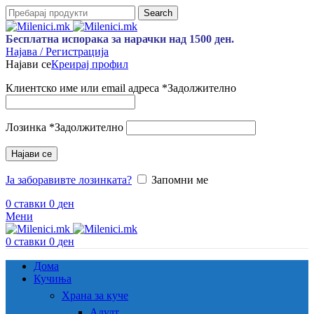
Search
Бесплатна испорака за нарачки над 1500 ден.
Најава / Регистрација
Најави се
Креирај профил
Клиентско име или email адреса
*
Задолжително
Лозинка
*
Задолжително
Најави се
Ја заборавивте лозинката?
Запомни ме
0
ставки
0
ден
Мени
0
ставки
0
ден
Дома
Кучиња
Храна за куче
Адулт