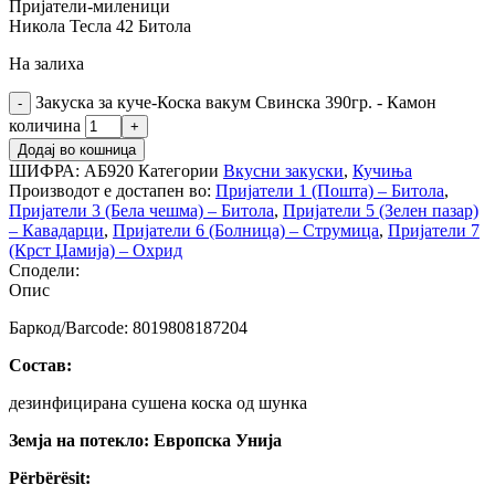
Пријатели-миленици
Никола Тесла 42 Битола
На залиха
Закуска за куче-Коска вакум Свинска 390гр. - Камон
количина
Додај во кошница
ШИФРА:
АБ920
Категории
Вкусни закуски
,
Кучиња
Производот е достапен во:
Пријатели 1 (Пошта) – Битола
,
Пријатели 3 (Бела чешма) – Битола
,
Пријатели 5 (Зелен пазар)
– Кавадарци
,
Пријатели 6 (Болница) – Струмица
,
Пријатели 7
(Крст Џамија) – Охрид
Сподели:
Опис
Баркод/Barcode: 8019808187204
Состав:
дезинфицирана сушена коска од шунка
Земја на потекло: Европска Унија
Përbërësit: