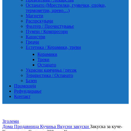
Останато (Мрестилки, гумички, спојки,
термометри, црево…)
Магнети
Распрскувачи
Филтер / Прочистување
Пумпи / Компресори
Канистри
Греачи
Естетика / Керамики, треви
Керамики
Треви
Останато
Украсни камчиња / песок
Тераристика / Останато
Базен
Промоција
Рефундирање
Контакт
Зголеми
Дома
Продавница
Кучиња
Вкусни закуски
Закуска за куче-