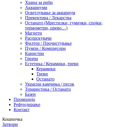
Храна за риби
Аквариуми
Осветлување за аквариум
Превентива / Лекарства
Останато (Мрестилки, гумички, спојки,
термометри, црево…)
Магнети
Распрскувачи
Филтер / Прочистување
Пумпи / Компресори
Канистри
Греачи
Естетика / Керамики, треви
Керамики
Треви
Останато
Украсни камчиња / песок
Тераристика / Останато
Базен
Промоција
Рефундирање
Контакт
Кошничка
Затвори