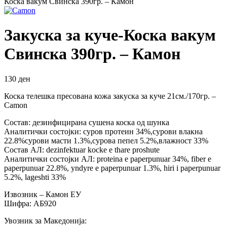
Коска вакум Свинска 390гр. – Камон
Закуска за куче-Коска вакум
Свинска 390гр. – Камон
130
ден
Коска телешка пресована кожа закуска за куче 21см./170гр. –
Camon
Состав: дезинфицирана сушена коска од шунка
Аналитички состојки: суров протеин 34%,сурови влакна
22.8%сурови масти 1.3%,сурова пепел 5.2%,влажност 33%
Состав АЛ: dezinfektuar kocke e thare proshute
Аналитички состојки АЛ: proteina e paperpunuar 34%, fiber e
paperpunuar 22.8%, yndyre e paperpunuar 1.3%, hiri i paperpunuar
5.2%, lageshti 33%
Извозник – Камон ЕУ
Шифра: АБ920
Увозник за Македонија: