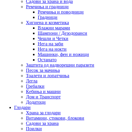
Садови за храна и вода
Ремчиња и градници
Ремчиња и поводници
Градници
Хигиена и козметика
Влажни марами
Шампони / Дезодоранси
Чешли и Четки
Нега на заби
Нега на нокти
Машинки, фен и ножици
Останато
Заштита од надворешни паразити
Песок за мачиња
Тоалети и лопатчиња
Легла
Гребалки
Ќебиња и машни
Дом и Транспорт
Додатоци
Глодари
Храна за глодари
Витамини, стикови, блокови
Садови за храна
Поилки