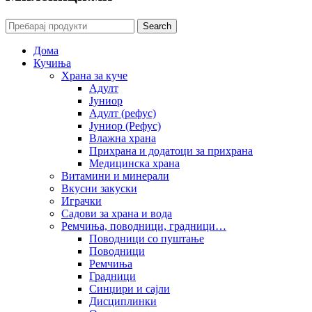
Search
Дома
Кучиња
Храна за куче
Адулт
Јуниор
Адулт (рефус)
Јуниор (Рефус)
Влажна храна
Прихрана и додатоци за прихрана
Медицинска храна
Витамини и минерали
Вкусни закуски
Играчки
Садови за храна и вода
Ремчиња, поводници, градници…
Поводници со пуштање
Поводници
Ремчиња
Градници
Синџири и сајли
Дисциплинки