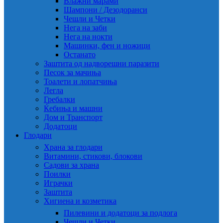
Влажни марами
Шампони / Дезодоранси
Чешли и Четки
Нега на заби
Нега на нокти
Машинки, фен и ножици
Останато
Заштита од надворешни паразити
Песок за мачиња
Тоалети и лопатчиња
Легла
Гребалки
Ќебиња и машни
Дом и Транспорт
Додатоци
Глодари
Храна за глодари
Витамини, стикови, блокови
Садови за храна
Поилки
Играчки
Заштита
Хигиена и козметика
Пилевини и додатоци за подлога
Чешли и Четки