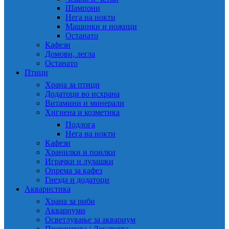
Шампони
Нега на нокти
Машинки и ножици
Останато
Кафези
Домови, легла
Останато
Птици
Храна за птици
Додатоци во исхрана
Витамини и минерали
Хигиена и козметика
Подлога
Нега на нокти
Кафези
Хранилки и поилки
Играчки и лулашки
Опрема за кафез
Гнезда и додатоци
Акваристика
Храна за риби
Аквариуми
Осветлување за аквариум
Превентива / Лекарства