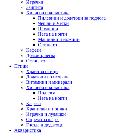
Играчки
Заштита
Хигиена и козметика
Пилевини и додатоци за подлога
Чешли и Четки
Шампони
Нега на нокти
Машинки и ножици
Останато
Кафези
Домови, легла
Останато
Птици
Храна за птици
Додатоци во исхрана
Витамини и минерали
Хигиена и козметика
Подлога
Нега на нокти
Кафези
Хранилки и поилки
Играчки и лулашки
Опрема за кафез
Гнезда и додатоци
Акваристика