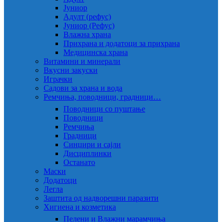
Јуниор
Адулт (рефус)
Јуниор (Рефус)
Влажна храна
Прихрана и додатоци за прихрана
Медицинска храна
Витамини и минерали
Вкусни закуски
Играчки
Садови за храна и вода
Ремчиња, поводници, градници…
Поводници со пуштање
Поводници
Ремчиња
Градници
Синџири и сајли
Дисциплинки
Останато
Маски
Додатоци
Легла
Заштита од надворешни паразити
Хигиена и козметика
Пелени и Влажни марамчиња