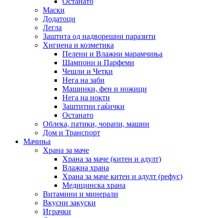
Останато
Маски
Додатоци
Легла
Заштита од надворешни паразити
Хигиена и козметика
Пелени и Влажни марамчиња
Шампони и Парфеми
Чешли и Четки
Нега на заби
Машинки, фен и ножици
Нега на нокти
Заштитни гаќички
Останато
Облека, патики, чорапи, машни
Дом и Транспорт
Мачиња
Храна за маче
Храна за маче (китен и адулт)
Влажна храна
Храна за маче китен и адулт (рефус)
Медицинска храна
Витамини и минерали
Вкусни закуски
Играчки