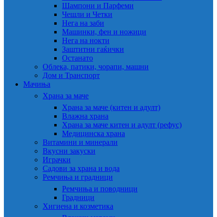
Шампони и Парфеми
Чешли и Четки
Нега на заби
Машинки, фен и ножици
Нега на нокти
Заштитни гаќички
Останато
Облека, патики, чорапи, машни
Дом и Транспорт
Мачиња
Храна за маче
Храна за маче (китен и адулт)
Влажна храна
Храна за маче китен и адулт (рефус)
Медицинска храна
Витамини и минерали
Вкусни закуски
Играчки
Садови за храна и вода
Ремчиња и градници
Ремчиња и поводници
Градници
Хигиена и козметика