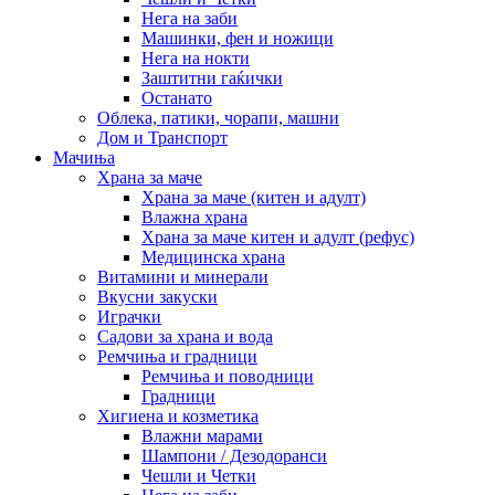
Нега на заби
Машинки, фен и ножици
Нега на нокти
Заштитни гаќички
Останато
Облека, патики, чорапи, машни
Дом и Транспорт
Мачиња
Храна за маче
Храна за маче (китен и адулт)
Влажна храна
Храна за маче китен и адулт (рефус)
Медицинска храна
Витамини и минерали
Вкусни закуски
Играчки
Садови за храна и вода
Ремчиња и градници
Ремчиња и поводници
Градници
Хигиена и козметика
Влажни марами
Шампони / Дезодоранси
Чешли и Четки