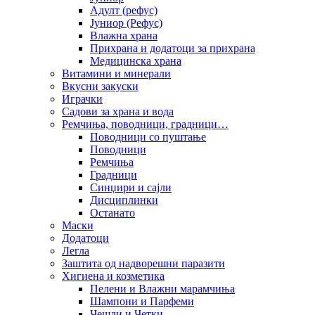
Адулт (рефус)
Јуниор (Рефус)
Влажна храна
Прихрана и додатоци за прихрана
Медицинска храна
Витамини и минерали
Вкусни закуски
Играчки
Садови за храна и вода
Ремчиња, поводници, градници…
Поводници со пуштање
Поводници
Ремчиња
Градници
Синџири и сајли
Дисциплинки
Останато
Маски
Додатоци
Легла
Заштита од надворешни паразити
Хигиена и козметика
Пелени и Влажни марамчиња
Шампони и Парфеми
Чешли и Четки