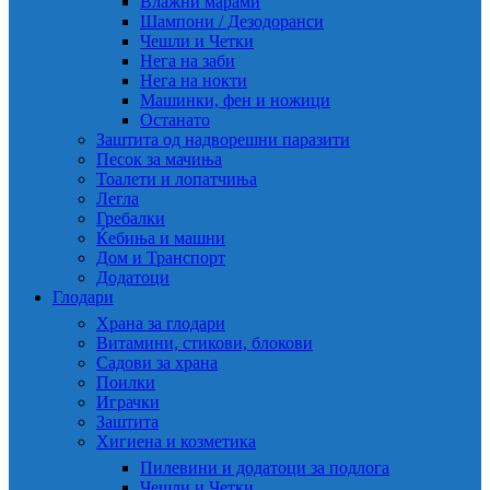
Влажни марами
Шампони / Дезодоранси
Чешли и Четки
Нега на заби
Нега на нокти
Машинки, фен и ножици
Останато
Заштита од надворешни паразити
Песок за мачиња
Тоалети и лопатчиња
Легла
Гребалки
Ќебиња и машни
Дом и Транспорт
Додатоци
Глодари
Храна за глодари
Витамини, стикови, блокови
Садови за храна
Поилки
Играчки
Заштита
Хигиена и козметика
Пилевини и додатоци за подлога
Чешли и Четки