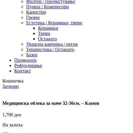
Филтер / Прочистување
Пумпи / Компресори
Канистри
Греачи
Естетика / Керамики, треви
Керамики
Треви
Останато
Украсни камчиња / песок
Тераристика / Останато
Базен
Промоција
Рефундирање
Контакт
Кошничка
Затвори
Медицинска облека за маче 32-36см. – Камон
1,790
ден
На залиха