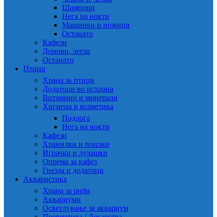
Шампони
Нега на нокти
Машинки и ножици
Останато
Кафези
Домови, легла
Останато
Птици
Храна за птици
Додатоци во исхрана
Витамини и минерали
Хигиена и козметика
Подлога
Нега на нокти
Кафези
Хранилки и поилки
Играчки и лулашки
Опрема за кафез
Гнезда и додатоци
Акваристика
Храна за риби
Аквариуми
Осветлување за аквариум
Превентива / Лекарства