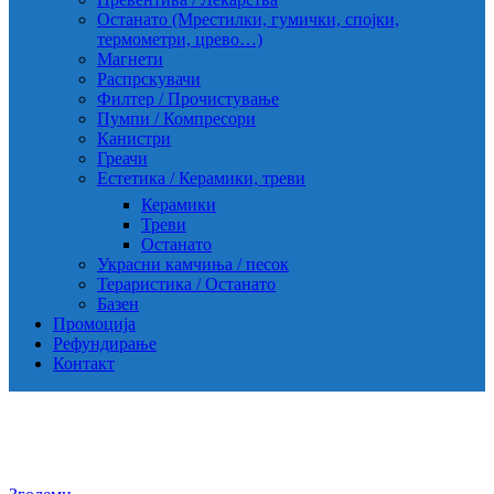
Останато (Мрестилки, гумички, спојки,
термометри, црево…)
Магнети
Распрскувачи
Филтер / Прочистување
Пумпи / Компресори
Канистри
Греачи
Естетика / Керамики, треви
Керамики
Треви
Останато
Украсни камчиња / песок
Тераристика / Останато
Базен
Промоција
Рефундирање
Контакт