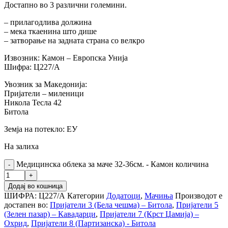
Достапно во 3 различни големини.
– прилагодлива должина
– мека ткаенина што дише
– затворање на задната страна со велкро
Извозник: Камон – Европска Унија
Шифра: Ц227/А
Увозник за Македонија:
Пријатели – миленици
Никола Тесла 42
Битола
Земја на потекло: ЕУ
На залиха
Медицинска облека за маче 32-36см. - Камон количина
Додај во кошница
ШИФРА:
Ц227/А
Категории
Додатоци
,
Мачиња
Производот е
достапен во:
Пријатели 3 (Бела чешма) – Битола
,
Пријатели 5
(Зелен пазар) – Кавадарци
,
Пријатели 7 (Крст Џамија) –
Охрид
,
Пријатели 8 (Партизанска) - Битола