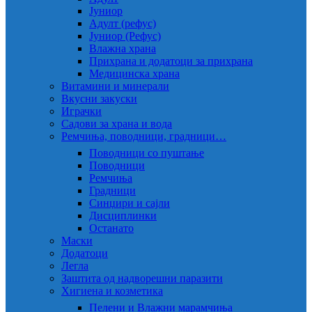
Јуниор
Адулт (рефус)
Јуниор (Рефус)
Влажна храна
Прихрана и додатоци за прихрана
Медицинска храна
Витамини и минерали
Вкусни закуски
Играчки
Садови за храна и вода
Ремчиња, поводници, градници…
Поводници со пуштање
Поводници
Ремчиња
Градници
Синџири и сајли
Дисциплинки
Останато
Маски
Додатоци
Легла
Заштита од надворешни паразити
Хигиена и козметика
Пелени и Влажни марамчиња