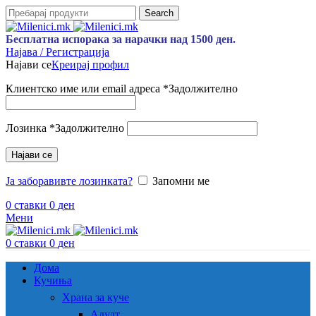
Search
Бесплатна испорака за нарачки над 1500 ден.
Најава / Регистрација
Најави се
Креирај профил
Клиентско име или email адреса
*
Задолжително
Лозинка
*
Задолжително
Најави се
Ја заборавивте лозинката?
Запомни ме
0
ставки
0
ден
Мени
0
ставки
0
ден
Дома
Кучиња
Храна за куче
Адулт