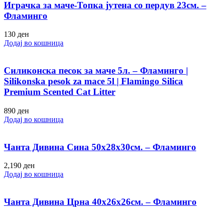
Играчка за маче-Топка јутена со пердув 23см. –
Фламинго
130
ден
Додај во кошница
Силиконска песок за маче 5л. – Фламинго |
Silikonska pesok za mace 5l | Flamingo Silica
Premium Scented Cat Litter
890
ден
Додај во кошница
Чанта Дивина Сина 50х28х30см. – Фламинго
2,190
ден
Додај во кошница
Чанта Дивина Црна 40х26х26см. – Фламинго