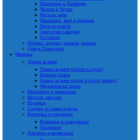
Шампони и Парфеми
Чешли и Четки
Нега на заби
Машинки, фен и ножици
Нега на нокти
Заштитни гаќички
Останато
Облека, патики, чорапи, машни
Дом и Транспорт
Мачиња
Храна за маче
Храна за маче (китен и адулт)
Влажна храна
Храна за маче китен и адулт (рефус)
Медицинска храна
Витамини и минерали
Вкусни закуски
Играчки
Садови за храна и вода
Ремчиња и градници
Ремчиња и поводници
Градници
Хигиена и козметика