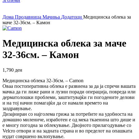
Зголеми
Дома
Продавница
Мачиња
Додатоци
Медицинска облека за
маче 32-36см. – Камон
Медицинска облека за маче
32-36см. – Камон
1,790
ден
Медицинска облека 32-36см. – Camon
Оваа постоперативна облека е развиена за да ја спречи вашата
мачка да ги лиже рани и лузни поради операција, повреда или
дерматолошки проблеми, заштитувајќи ги погодените делови
и на тој начин помагајќи да се намали времето на
заздравување.
Дизајниран со најголема грижа за потребите на удобноста на
домашно милениче, изработен е од мека ткаенина што дише и
е многу погодна за облекување. Двојното прилагодување со
Velcro отвори и на задната страна и во пределот на опашката
нудат совршено вклопување.