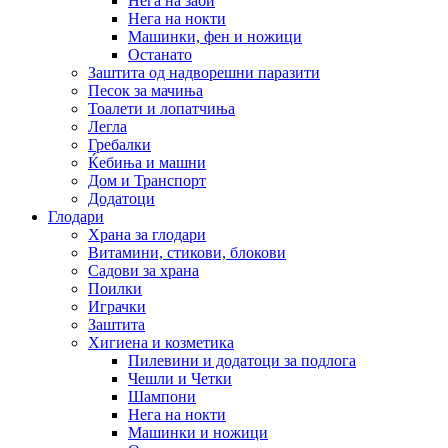
Нега на заби
Нега на нокти
Машинки, фен и ножици
Останато
Заштита од надворешни паразити
Песок за мачиња
Тоалети и лопатчиња
Легла
Гребалки
Ќебиња и машни
Дом и Транспорт
Додатоци
Глодари
Храна за глодари
Витамини, стикови, блокови
Садови за храна
Поилки
Играчки
Заштита
Хигиена и козметика
Пилевини и додатоци за подлога
Чешли и Четки
Шампони
Нега на нокти
Машинки и ножици