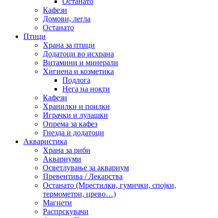
Останато
Кафези
Домови, легла
Останато
Птици
Храна за птици
Додатоци во исхрана
Витамини и минерали
Хигиена и козметика
Подлога
Нега на нокти
Кафези
Хранилки и поилки
Играчки и лулашки
Опрема за кафез
Гнезда и додатоци
Акваристика
Храна за риби
Аквариуми
Осветлување за аквариум
Превентива / Лекарства
Останато (Мрестилки, гумички, спојки,
термометри, црево…)
Магнети
Распрскувачи