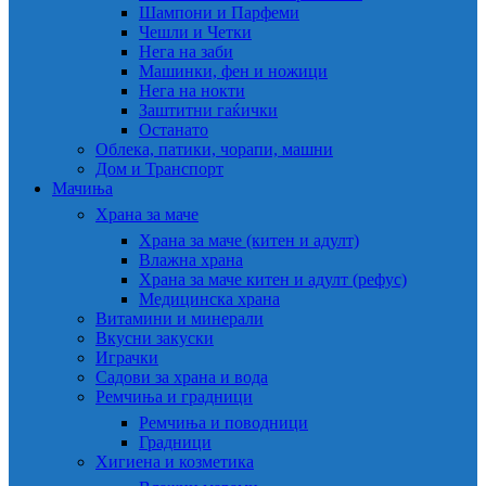
Шампони и Парфеми
Чешли и Четки
Нега на заби
Машинки, фен и ножици
Нега на нокти
Заштитни гаќички
Останато
Облека, патики, чорапи, машни
Дом и Транспорт
Мачиња
Храна за маче
Храна за маче (китен и адулт)
Влажна храна
Храна за маче китен и адулт (рефус)
Медицинска храна
Витамини и минерали
Вкусни закуски
Играчки
Садови за храна и вода
Ремчиња и градници
Ремчиња и поводници
Градници
Хигиена и козметика