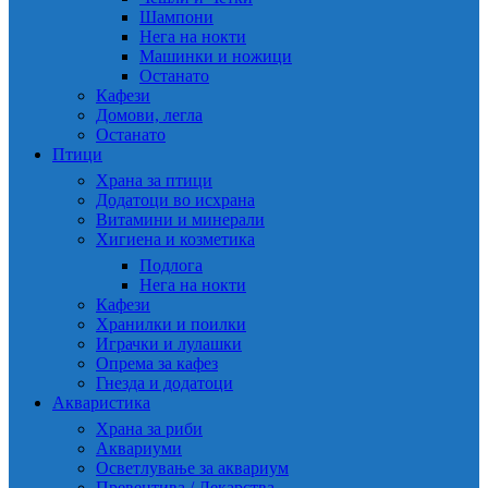
Шампони
Нега на нокти
Машинки и ножици
Останато
Кафези
Домови, легла
Останато
Птици
Храна за птици
Додатоци во исхрана
Витамини и минерали
Хигиена и козметика
Подлога
Нега на нокти
Кафези
Хранилки и поилки
Играчки и лулашки
Опрема за кафез
Гнезда и додатоци
Акваристика
Храна за риби
Аквариуми
Осветлување за аквариум
Превентива / Лекарства