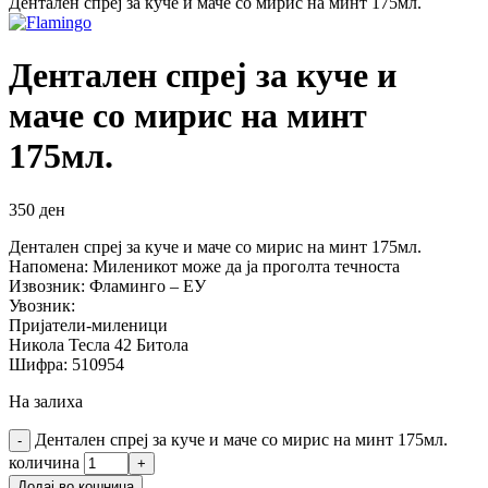
Дентален спреј за куче и маче со мирис на минт 175мл.
Дентален спреј за куче и
маче со мирис на минт
175мл.
350
ден
Дентален спреј за куче и маче со мирис на минт 175мл.
Напомена: Миленикот може да ја проголта течноста
Извозник: Фламинго – ЕУ
Увозник:
Пријатели-миленици
Никола Тесла 42 Битола
Шифра: 510954
На залиха
Дентален спреј за куче и маче со мирис на минт 175мл.
количина
Додај во кошница