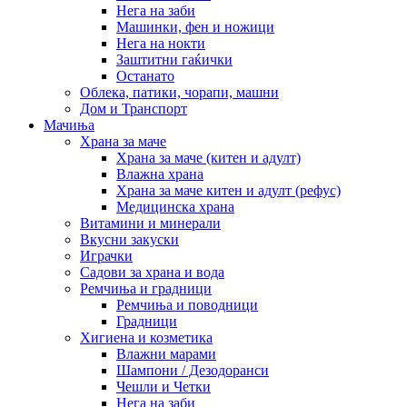
Нега на заби
Машинки, фен и ножици
Нега на нокти
Заштитни гаќички
Останато
Облека, патики, чорапи, машни
Дом и Транспорт
Мачиња
Храна за маче
Храна за маче (китен и адулт)
Влажна храна
Храна за маче китен и адулт (рефус)
Медицинска храна
Витамини и минерали
Вкусни закуски
Играчки
Садови за храна и вода
Ремчиња и градници
Ремчиња и поводници
Градници
Хигиена и козметика
Влажни марами
Шампони / Дезодоранси
Чешли и Четки
Нега на заби