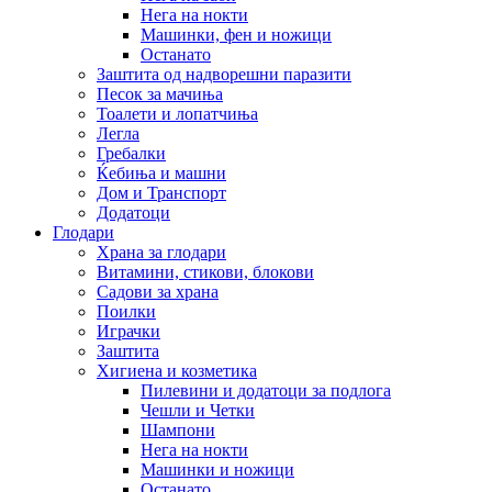
Нега на нокти
Машинки, фен и ножици
Останато
Заштита од надворешни паразити
Песок за мачиња
Тоалети и лопатчиња
Легла
Гребалки
Ќебиња и машни
Дом и Транспорт
Додатоци
Глодари
Храна за глодари
Витамини, стикови, блокови
Садови за храна
Поилки
Играчки
Заштита
Хигиена и козметика
Пилевини и додатоци за подлога
Чешли и Четки
Шампони
Нега на нокти
Машинки и ножици
Останато