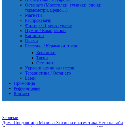
Останато (Мрестилки, гумички, спојки,
термометри, црево…)
Магнети
Распрскувачи
Филтер / Прочистување
Пумпи / Компресори
Канистри
Греачи
Естетика / Керамики, треви
Керамики
Треви
Останато
Украсни камчиња / песок
Тераристика / Останато
Базен
Промоција
Рефундирање
Контакт
Зголеми
Дома
Продавница
Мачиња
Хигиена и козметика
Нега на заби