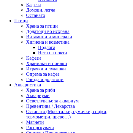
Кафези
Домови, легла
Останато
Птици
Храна за птици
Додатоци во исхрана
Витамини и минерали
Хигиена и козметика
Подлога
Нега на нокти
Кафези
Хранилки и поилки
Играчки и лулашки
Опрема за кафез
Гнезда и додатоци
Акваристика
Храна за риби
Аквариуми
Осветлување за аквариум
Превентива / Лекарства
Останато (Мрестилки, гумички, спојки,
термометри, црево…)
Магнети
Распрскувачи
Филтер / Прочистување