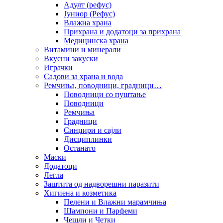
Адулт (рефус)
Јуниор (Рефус)
Влажна храна
Прихрана и додатоци за прихрана
Медицинска храна
Витамини и минерали
Вкусни закуски
Играчки
Садови за храна и вода
Ремчиња, поводници, градници…
Поводници со пуштање
Поводници
Ремчиња
Градници
Синџири и сајли
Дисциплинки
Останато
Маски
Додатоци
Легла
Заштита од надворешни паразити
Хигиена и козметика
Пелени и Влажни марамчиња
Шампони и Парфеми
Чешли и Четки