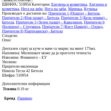
ШИФРА:
510954
Категории
Хигиена и козметика
,
Хигиена и
козметика
,
Нега на заби
,
Нега на заби
,
Мачиња
,
Кучиња
Производот е достапен во:
Пријатели 1 (Пошта) – Битола
,
Пријатели 2 (Нов пазар) – Битола
,
Пријатели 3 (Бела чешма) –
Битола
,
Пријатели 5 (Зелен пазар) – Кавадарци
,
Пријатели 6
(Болница) – Струмица
,
Пријатели 7 (Крст Џамија) – Охрид
,
Пријатели 8 (Партизанска) - Битола
Сподели:
Опис
Дентален спреј за куче и маче со мирис на минт 175мл.
Напомена: Миленикот може да ја проголта течноста
Извозник: Фламинго – ЕУ
Увозник:
Пријатели-миленици
Никола Тесла 42 Битола
Шифра: 510954
Дополнителни информации
Тежина
0.19 кг
Бренд
Flamingo