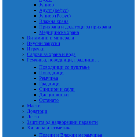
Јуниор
Адулт (рефус)
Јуниор (Рефус)
Влажна храна
Прихрана и додатоци за прихрана
Медицинска храна
Витамини и минерали
Вкусни закуски
Играчки
Садови за храна и вода
Ремчиња, поводници, градници…
Поводници со пуштање
Поводници
Ремчиња
Градници
Синџири и сајли
Дисциплинки
Останато
Маски
Додатоци
Легла
Заштита од надворешни паразити
Хигиена и козметика
Пелени и Влажни марамчиња