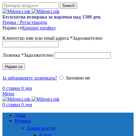
Search
Бесплатна испорака за нарачки над 1500 ден.
Најава / Регистрација
Најави се
Креирај профил
Клиентско име или email адреса
*
Задолжително
Лозинка
*
Задолжително
Најави се
Ја заборавивте лозинката?
Запомни ме
0
ставки
0
ден
Мени
0
ставки
0
ден
Дома
Кучиња
Храна за куче
Адулт