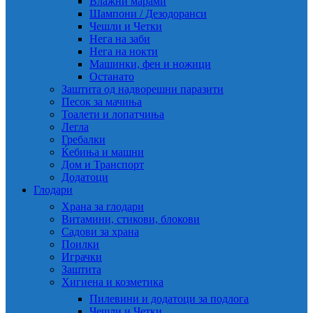
Влажни марами
Шампони / Дезодоранси
Чешли и Четки
Нега на заби
Нега на нокти
Машинки, фен и ножици
Останато
Заштита од надворешни паразити
Песок за мачиња
Тоалети и лопатчиња
Легла
Гребалки
Ќебиња и машни
Дом и Транспорт
Додатоци
Глодари
Храна за глодари
Витамини, стикови, блокови
Садови за храна
Поилки
Играчки
Заштита
Хигиена и козметика
Пилевини и додатоци за подлога
Чешли и Четки