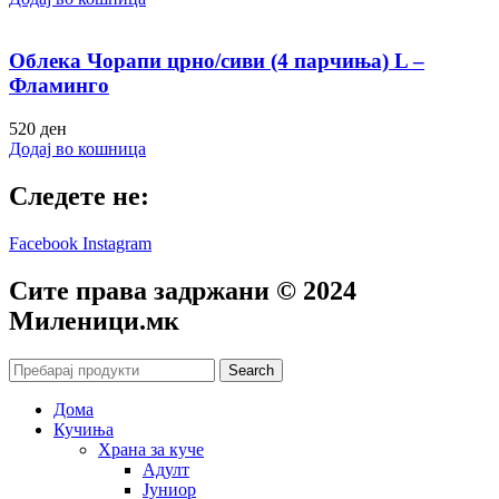
Облека Чорапи црно/сиви (4 парчиња) L –
Фламинго
520
ден
Додај во кошница
Следете не:
Facebook
Instagram
Сите права задржани © 2024
Mиленици.мк
Search
Дома
Кучиња
Храна за куче
Адулт
Јуниор