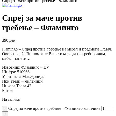
Спреј за маче против гребење – Фламинго
Спреј за маче против
гребење – Фламинго
390
ден
Flamingo – Спреј против гребење на мебел и предмети 175мл.
Овој спреј ќе Ви помогне Вашето маче да не греби килим,
мебел, тапети…
Извозник: Фламинго – ЕУ
Шифра: 510966
Увозник за Македонија:
Пријатели – миленици
Никола Тесла 42
Битола
На залиха
Спреј за маче против гребење - Фламинго количина