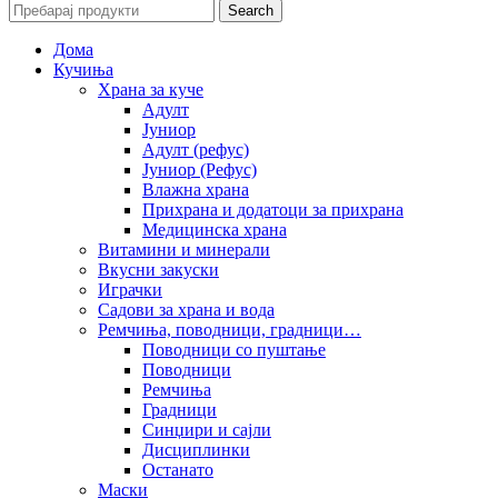
Search
Дома
Кучиња
Храна за куче
Адулт
Јуниор
Адулт (рефус)
Јуниор (Рефус)
Влажна храна
Прихрана и додатоци за прихрана
Медицинска храна
Витамини и минерали
Вкусни закуски
Играчки
Садови за храна и вода
Ремчиња, поводници, градници…
Поводници со пуштање
Поводници
Ремчиња
Градници
Синџири и сајли
Дисциплинки
Останато
Маски