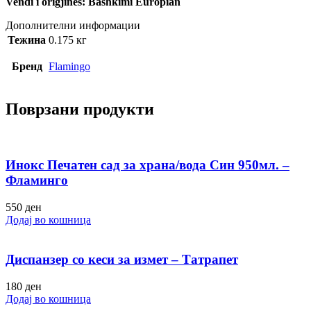
Vendi i origjinës: Bashkimi Europian
Дополнителни информации
Тежина
0.175 кг
Бренд
Flamingo
Поврзани продукти
Инокс Печатен сад за храна/вода Син 950мл. –
Фламинго
550
ден
Додај во кошница
Диспанзер со кеси за измет – Татрапет
180
ден
Додај во кошница