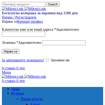
Search
Бесплатна испорака за нарачки над 1500 ден.
Најава / Регистрација
Најави се
Креирај профил
Клиентско име или email адреса
*
Задолжително
Лозинка
*
Задолжително
Најави се
Ја заборавивте лозинката?
Запомни ме
0
ставки
0
ден
Мени
0
ставки
0
ден
Дома
Кучиња
Храна за куче
Адулт