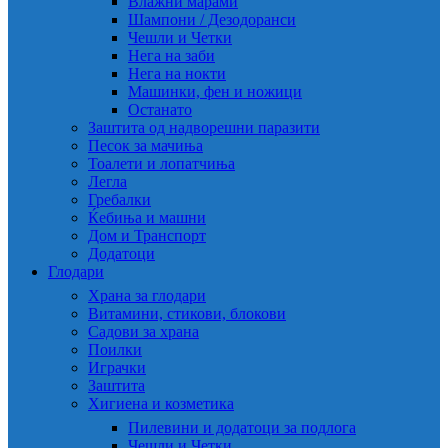
Влажни марами
Шампони / Дезодоранси
Чешли и Четки
Нега на заби
Нега на нокти
Машинки, фен и ножици
Останато
Заштита од надворешни паразити
Песок за мачиња
Тоалети и лопатчиња
Легла
Гребалки
Ќебиња и машни
Дом и Транспорт
Додатоци
Глодари
Храна за глодари
Витамини, стикови, блокови
Садови за храна
Поилки
Играчки
Заштита
Хигиена и козметика
Пилевини и додатоци за подлога
Чешли и Четки