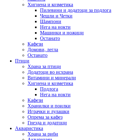
Хигиена и козметика
Пилевини и додатоци за подлога
Чешли и Четки
Шампони
Нега на нокти
Машинки и ножици
Останато
Кафези
Домови, легла
Останато
Птици
Храна за птици
Додатоци во исхрана
Витамини и минерали
Хигиена и козметика
Подлога
Нега на нокти
Кафези
Хранилки и поилки
Играчки и лулашки
Опрема за кафез
Гнезда и додатоци
Акваристика
Храна за риби
Аквариуми