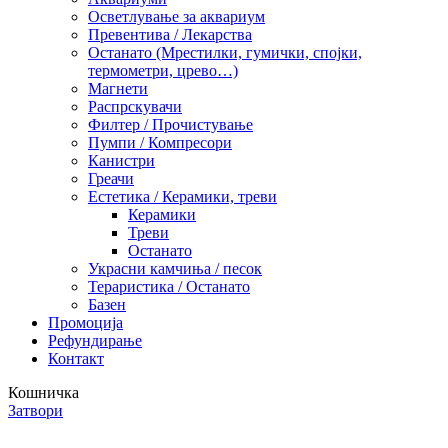
Осветлување за аквариум
Превентива / Лекарства
Останато (Мрестилки, гумички, спојки,
термометри, црево…)
Магнети
Распрскувачи
Филтер / Прочистување
Пумпи / Компресори
Канистри
Греачи
Естетика / Керамики, треви
Керамики
Треви
Останато
Украсни камчиња / песок
Тераристика / Останато
Базен
Промоција
Рефундирање
Контакт
Кошничка
Затвори