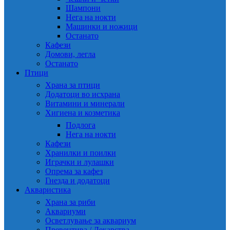
Шампони
Нега на нокти
Машинки и ножици
Останато
Кафези
Домови, легла
Останато
Птици
Храна за птици
Додатоци во исхрана
Витамини и минерали
Хигиена и козметика
Подлога
Нега на нокти
Кафези
Хранилки и поилки
Играчки и лулашки
Опрема за кафез
Гнезда и додатоци
Акваристика
Храна за риби
Аквариуми
Осветлување за аквариум
Превентива / Лекарства