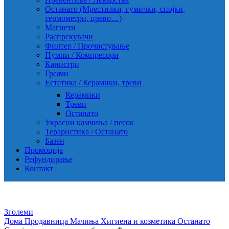
Останато (Мрестилки, гумички, спојки,
термометри, црево…)
Магнети
Распрскувачи
Филтер / Прочистување
Пумпи / Компресори
Канистри
Греачи
Естетика / Керамики, треви
Керамики
Треви
Останато
Украсни камчиња / песок
Тераристика / Останато
Базен
Промоција
Рефундирање
Контакт
Зголеми
Дома
Продавница
Мачиња
Хигиена и козметика
Останато