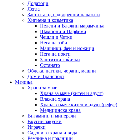
Додатоци
Легла
Заштита од надворешни паразити
Хигиена и козметика
Пелени и Влажни марамчиња
Шампони и Парфеми
Чешли и Четки
Нега на заби
Машинки, фен и ножици
Нега на нокти
Заштитни гаќички
Останато
Облека, патики, чорапи, машни
Дом и Транспорт
Мачиња
Храна за маче
Храна за маче (китен и адулт)
Влажна храна
Храна за маче китен и адулт (рефус)
Медицинска храна
Витамини и минерали
Вкусни закуски
Играчки
Садови за храна и вода
Ремчиња и градници