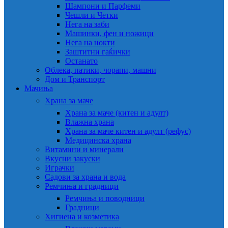
Шампони и Парфеми
Чешли и Четки
Нега на заби
Машинки, фен и ножици
Нега на нокти
Заштитни гаќички
Останато
Облека, патики, чорапи, машни
Дом и Транспорт
Мачиња
Храна за маче
Храна за маче (китен и адулт)
Влажна храна
Храна за маче китен и адулт (рефус)
Медицинска храна
Витамини и минерали
Вкусни закуски
Играчки
Садови за храна и вода
Ремчиња и градници
Ремчиња и поводници
Градници
Хигиена и козметика