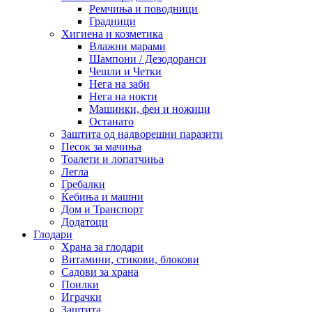
Ремчиња и поводници
Градници
Хигиена и козметика
Влажни марами
Шампони / Дезодоранси
Чешли и Четки
Нега на заби
Нега на нокти
Машинки, фен и ножици
Останато
Заштита од надворешни паразити
Песок за мачиња
Тоалети и лопатчиња
Легла
Гребалки
Ќебиња и машни
Дом и Транспорт
Додатоци
Глодари
Храна за глодари
Витамини, стикови, блокови
Садови за храна
Поилки
Играчки
Заштита