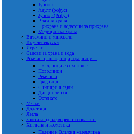
Јуниор
Адулт (рефус)
Јуниор (Рефус)
Влажна храна
Прихрана и додатоци за прихрана
Медицинска храна
Витамини и минерали
Вкусни закуски
Играчки
Садови за храна и вода
Ремчиња, поводници, градници…
Поводници со пуштање
Поводници
Ремчиња
Градници
Синџири и сајли
Дисциплинки
Останато
Маски
Додатоци
Легла
Заштита од надворешни паразити
Хигиена и козметика
Пелени и Влажни марамчиња