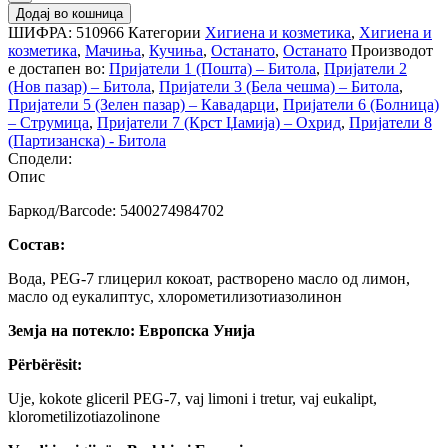
Додај во кошница
ШИФРА:
510966
Категории
Хигиена и козметика
,
Хигиена и
козметика
,
Мачиња
,
Кучиња
,
Останато
,
Останато
Производот
е достапен во:
Пријатели 1 (Пошта) – Битола
,
Пријатели 2
(Нов пазар) – Битола
,
Пријатели 3 (Бела чешма) – Битола
,
Пријатели 5 (Зелен пазар) – Кавадарци
,
Пријатели 6 (Болница)
– Струмица
,
Пријатели 7 (Крст Џамија) – Охрид
,
Пријатели 8
(Партизанска) - Битола
Сподели:
Опис
Баркод/Barcode: 5400274984702
Состав:
Вода, PEG-7 глицерил кокоат, растворено масло од лимон,
масло од еукалиптус, хлорометилизотиазолинон
Земја на потекло: Европска Унија
Përbërësit:
Uje, kokote gliceril PEG-7, vaj limoni i tretur, vaj eukalipt,
klorometilizotiazolinone