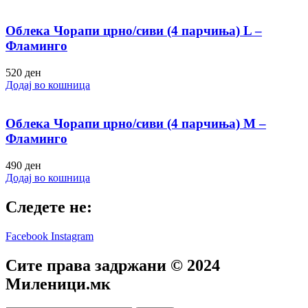
Облека Чорапи црно/сиви (4 парчиња) L –
Фламинго
520
ден
Додај во кошница
Облека Чорапи црно/сиви (4 парчиња) M –
Фламинго
490
ден
Додај во кошница
Следете не:
Facebook
Instagram
Сите права задржани © 2024
Mиленици.мк