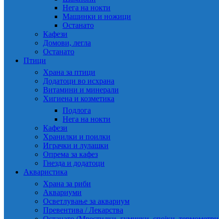
Нега на нокти
Машинки и ножици
Останато
Кафези
Домови, легла
Останато
Птици
Храна за птици
Додатоци во исхрана
Витамини и минерали
Хигиена и козметика
Подлога
Нега на нокти
Кафези
Хранилки и поилки
Играчки и лулашки
Опрема за кафез
Гнезда и додатоци
Акваристика
Храна за риби
Аквариуми
Осветлување за аквариум
Превентива / Лекарства
Останато (Мрестилки, гумички, спојки, термометр