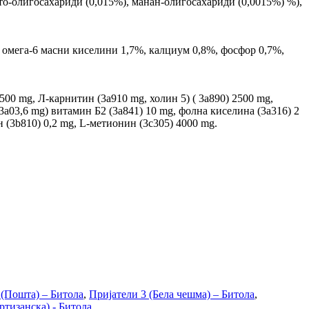
укто-олигосахариди (0,015%), манан-олигосахариди (0,0015%) %),
, омега-6 масни киселини 1,7%, калциум 0,8%, фосфор 0,7%,
500 mg, Л-карнитин (3a910 mg, холин 5) ( 3a890) 2500 mg,
3a03,6 mg) витамин Б2 (3a841) 10 mg, фолна киселина (3a316) 2
ен (3b810) 0,2 mg, L-метионин (3c305) 4000 mg.
 (Пошта) – Битола
,
Пријатели 3 (Бела чешма) – Битола
,
ртизанска) - Битола