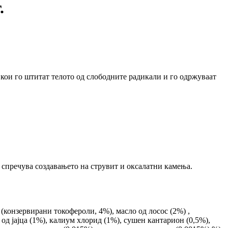
.
 кои го штитат телото од слободните радикали и го одржуваат
речува создавањето на струвит и оксалатни камења.
(конзервирани токофероли, 4%), масло од лосос (2%) ,
д јајца (1%), калиум хлорид (1%), сушен кантарион (0,5%),