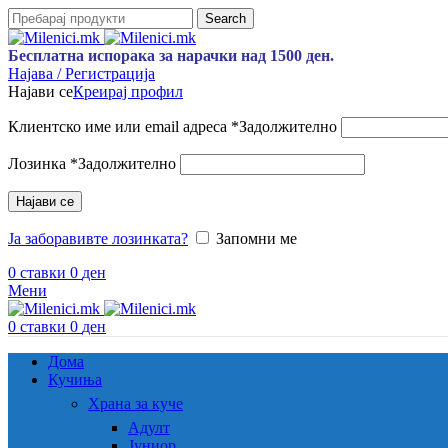
Search
Бесплатна испорака за нарачки над 1500 ден.
Најава / Регистрација
Најави се
Креирај профил
Клиентско име или email адреса
*
Задолжително
Лозинка
*
Задолжително
Најави се
Ја заборавивте лозинката?
Запомни ме
0
ставки
0
ден
Мени
0
ставки
0
ден
Дома
Кучиња
Храна за куче
Адулт
Јуниор