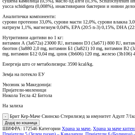
сушена камилица (0,5%), масло од алги (0,3%, Schizochytrium l
yucca schidigera (0,008%), инактивирани бактерии и нивни делови
Аналитички компоненти:
сурови протеини 33,0%, сурови масти 12,0%, сурови влакна 3,0
натриум 1,1%, магнезиум 0,04%, EPA (20:5 n-3) 0,15%, DHA (22:
Нутритивни адитиви во 1 кг:
витамин А (3a672a) 23000 IU, витамин D3 (3a671) 800 IU, витам
биотин (3a880 2,0 mg, витамин Б1 (3a821) 10 mg, витамин B2 (3
mg, витамин Б12 0,04 mg, цинк (3b606) 120 mg, железо (3b106) 45
Енергија што се метаболизира: 3590 kcal/kg.
Земја на потекло ЕУ
Увозник за Македонија:
Пријатели-миленици
Никола Тесла 42 Битола
На залиха
Брит Кер-Маче Свинско Стерилизед за имунитет Адулт 7/1к
Додај во кошница
ШИФРА:
172546
Категории
Храна за маче
,
Храна за маче китен
Пријатели 5 (Зелен пазар) – Кавадарци
,
Пријатели 6 (Болница)