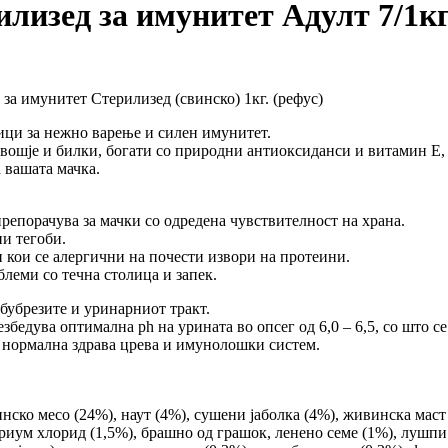
лизед за имунитет Адулт 7/1кг
че за имунитет Стерилизед (свинско) 1кг. (рефус)
ици за нежно варење и силен имунитет.
 овошје и билки, богати со природни антиоксиданси и витамин Е,
 вашата мачка.
препорачува за мачки со одредена чувствителност на храна.
ни тегоби.
и кои се алергични на почести извори на протеини.
блеми со течна столица и запек.
убрезите и уринарниот тракт.
оптимална ph на урината во опсег од 6,0 – 6,5, со што се сп
рмална здрава црева и имунолошки систем.
ско месо (24%), наут (4%), сушени јаболка (4%), живинска маст 
иум хлорид (1,5%), брашно од грашок, ленено семе (1%), лушпи о