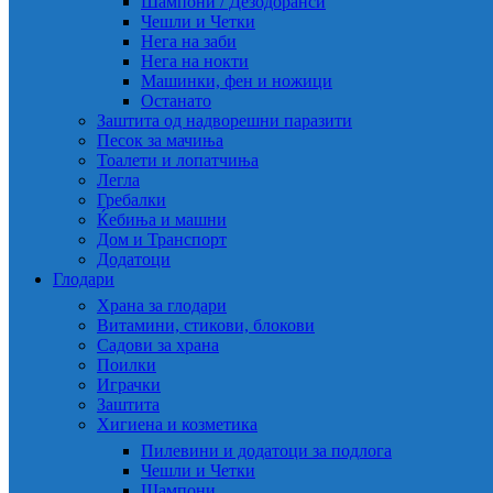
Шампони / Дезодоранси
Чешли и Четки
Нега на заби
Нега на нокти
Машинки, фен и ножици
Останато
Заштита од надворешни паразити
Песок за мачиња
Тоалети и лопатчиња
Легла
Гребалки
Ќебиња и машни
Дом и Транспорт
Додатоци
Глодари
Храна за глодари
Витамини, стикови, блокови
Садови за храна
Поилки
Играчки
Заштита
Хигиена и козметика
Пилевини и додатоци за подлога
Чешли и Четки
Шампони