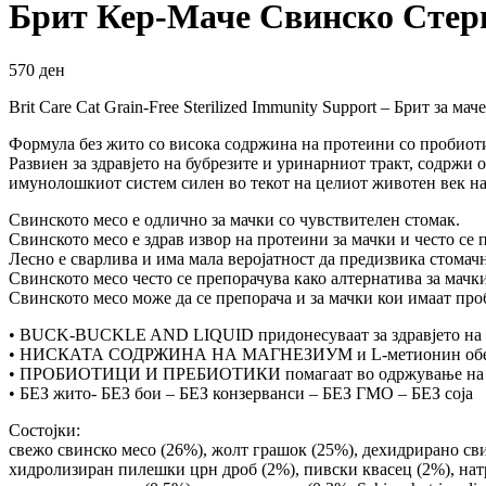
Брит Кер-Маче Свинско Стери
570
ден
Brit Care Cat Grain-Free Sterilized Immunity Support – Брит за ма
Формула без жито со висока содржина на протеини со пробиот
Развиен за здравјето на бубрезите и уринарниот тракт, содржи
имунолошкиот систем силен во текот на целиот животен век на
Свинското месо е одлично за мачки со чувствителен стомак.
Свинското месо е здрав извор на протеини за мачки и често се 
Лесно е сварлива и има мала веројатност да предизвика стомач
Свинското месо често се препорачува како алтернатива за мачк
Свинското месо може да се препорача и за мачки кои имаат про
• BUCK-BUCKLE AND LIQUID придонесуваат за здравјето на б
• НИСКАТА СОДРЖИНА НА МАГНЕЗИУМ и L-метионин обезбедува 
• ПРОБИОТИЦИ И ПРЕБИОТИКИ помагаат во одржување на но
• БЕЗ жито- БЕЗ бои – БЕЗ конзерванси – БЕЗ ГМО – БЕЗ соја
Состојки:
свежо свинско месо (26%), жолт грашок (25%), дехидрирано свин
хидролизиран пилешки црн дроб (2%), пивски квасец (2%), натр