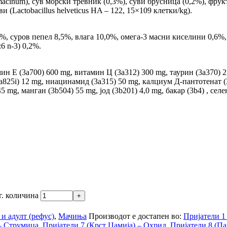
imacinum), сув морски тревник (0,3%), суви брусница (0,2%), фр
 (Lactobacillus helveticus HA – 122, 15×109 клетки/kg).
%, суров пепел 8,5%, влага 10,0%, омега-3 масни киселини 0,6%
6 n-3) 0,2%.
ин Е (3a700) 600 mg, витамин Ц (3a312) 300 mg, таурин (3a370) 2
a825i) 12 mg, ниацинамид (3a315) 50 mg, калциум Д-пантотенат (
 mg, манган (3b504) 55 mg, јод (3b201) 4,0 mg, бакар (3b4) , сел
г. количина
 и адулт (рефус)
,
Мачиња
Производот е достапен во:
Пријатели 1
 – Струмица
,
Пријатели 7 (Крст Џамија) – Охрид
,
Пријатели 8 (Па