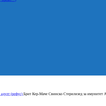
 адулт (рефус)
Брит Кер-Маче Свинско Стерилизед за имунитет Ад