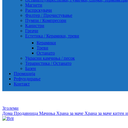
Магнети
Распрскувачи
Филтер / Прочистување
Пумпи / Компресори
Канистри
Греачи
Естетика / Керамики, треви
Керамики
Треви
Останато
Украсни камчиња / песок
Тераристика / Останато
Базен
Промоција
Рефундирање
Контакт
Зголеми
Дома
Продавница
Мачиња
Храна за маче
Храна за маче китен и