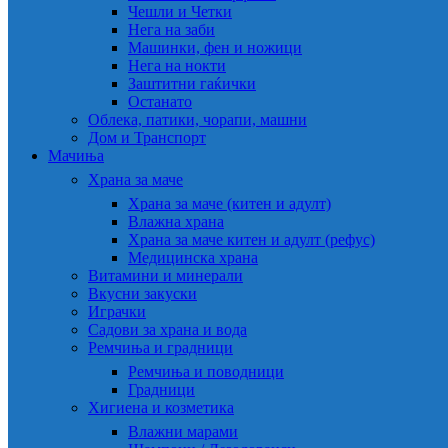
Чешли и Четки
Нега на заби
Машинки, фен и ножици
Нега на нокти
Заштитни гаќички
Останато
Облека, патики, чорапи, машни
Дом и Транспорт
Мачиња
Храна за маче
Храна за маче (китен и адулт)
Влажна храна
Храна за маче китен и адулт (рефус)
Медицинска храна
Витамини и минерали
Вкусни закуски
Играчки
Садови за храна и вода
Ремчиња и градници
Ремчиња и поводници
Градници
Хигиена и козметика
Влажни марами