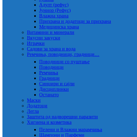
Адулт (рефус)
Јуниор (Рефус)
Влажна храна
Прихрана и додатоци за прихрана
Медицинска храна
Витамини и минерали
Вкусни закуски
Играчки
Садови за храна и вода
Ремчиња, поводници, градници…
Поводници со пуштање
Поводници
Ремчиња
Градници
Синџири и сајли
Дисциплинки
Останато
Маски
Додатоци
Легла
Заштита од надворешни паразити
Хигиена и козметика
Пелени и Влажни марамчиња
Шампони и Парфеми