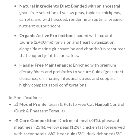
Natural Ingredients Diet:
Blended with an ancestral
grain-free selection of yellow peas, tapioca, chickpeas,
carrots, and wild flaxseed, rendering an optimal organic
nutrient output score.
Organic Active Protection:
Loaded with natural
taurine (2,400 mg) for vision and heart optimization,
alongside marine glucosamine and chondroitin resources
that support joint tissue safety.
Hassle-Free Maintenance:
Enriched with premium
dietary fibers and prebiotics to secure fluid digest tract
clearance, eliminating intestinal stress and support
highly compact stool configurations.
📊 Specifications:
📐
Model Profile:
Grain & Potato Free Cat Hairball Control
(Duck & Pheasant Formula)
🥩
Core Composition:
Duck meat meal (34%), pheasant
meat meal (25%), yellow peas (12%), chicken fat (preserved
with tocopherols, 6%), beet pulp (5%), duck deboned (5%),