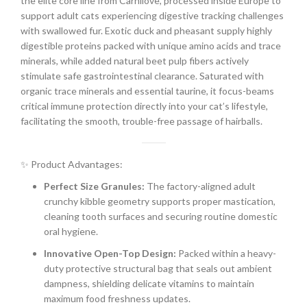
the elite core line from Carnilove, processed inside Europe to
support adult cats experiencing digestive tracking challenges
with swallowed fur. Exotic duck and pheasant supply highly
digestible proteins packed with unique amino acids and trace
minerals, while added natural beet pulp fibers actively
stimulate safe gastrointestinal clearance. Saturated with
organic trace minerals and essential taurine, it focus-beams
critical immune protection directly into your cat’s lifestyle,
facilitating the smooth, trouble-free passage of hairballs.
✨ Product Advantages:
Perfect Size Granules:
The factory-aligned adult
crunchy kibble geometry supports proper mastication,
cleaning tooth surfaces and securing routine domestic
oral hygiene.
Innovative Open-Top Design:
Packed within a heavy-
duty protective structural bag that seals out ambient
dampness, shielding delicate vitamins to maintain
maximum food freshness updates.