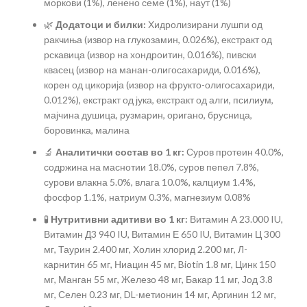
моркови (1%), ленено семе (1%), наут (1%)
🌿
Додатоци и билки:
Хидролизирани лушпи од
ракчиња (извор на глукозамин, 0.026%), екстракт од
рскавица (извор на хондроитин, 0.016%), пивски
квасец (извор на манан-олигосахариди, 0.016%),
корен од цикорија (извор на фрукто-олигосахариди,
0.012%), екстракт од јука, екстракт од алги, псилиум,
мајчина душица, рузмарин, оригано, брусница,
боровинка, малина
🔬
Аналитички состав во 1 кг:
Суров протеин 40.0%,
содржина на маснотии 18.0%, суров пепел 7.8%,
сурови влакна 5.0%, влага 10.0%, калциум 1.4%,
фосфор 1.1%, натриум 0.3%, магнезиум 0.08%
🧪
Нутритивни адитиви во 1 кг:
Витамин А 23.000 IU,
Витамин Д3 940 IU, Витамин Е 650 IU, Витамин Ц 300
мг, Таурин 2.400 мг, Холин хлорид 2.200 мг, Л-
карнитин 65 мг, Ниацин 45 мг, Biotin 1.8 мг, Цинк 150
мг, Манган 55 мг, Железо 48 мг, Бакар 11 мг, Јод 3.8
мг, Селен 0.23 мг, DL-метионин 14 мг, Аргинин 12 мг,