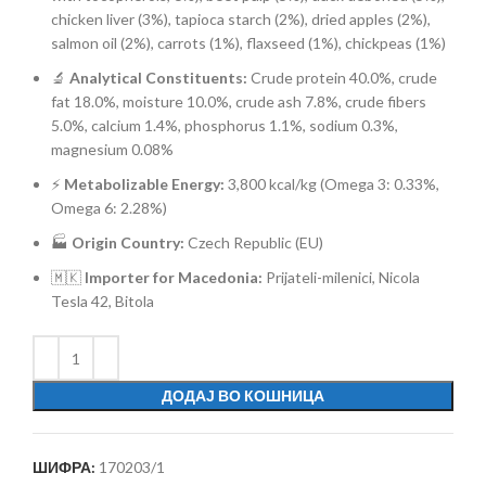
chicken liver (3%), tapioca starch (2%), dried apples (2%),
salmon oil (2%), carrots (1%), flaxseed (1%), chickpeas (1%)
🔬
Analytical Constituents:
Crude protein 40.0%, crude
fat 18.0%, moisture 10.0%, crude ash 7.8%, crude fibers
5.0%, calcium 1.4%, phosphorus 1.1%, sodium 0.3%,
magnesium 0.08%
⚡
Metabolizable Energy:
3,800 kcal/kg (Omega 3: 0.33%,
Omega 6: 2.28%)
🏭
Origin Country:
Czech Republic (EU)
🇲🇰
Importer for Macedonia:
Prijateli-milenici, Nicola
Tesla 42, Bitola
ДОДАЈ ВО КОШНИЦА
ШИФРА:
170203/1