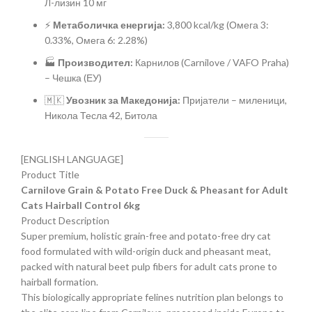
Л-лизин 10 мг
⚡
Метаболичка енергија:
3,800 kcal/kg (Омега 3:
0.33%, Омега 6: 2.28%)
🏭
Производител:
Карнилов (Carnilove / VAFO Praha)
– Чешка (ЕУ)
🇲🇰
Увозник за Македонија:
Пријатели – миленици,
Никола Тесла 42, Битола
[ENGLISH LANGUAGE]
Product Title
Carnilove Grain & Potato Free Duck & Pheasant for Adult
Cats Hairball Control 6kg
Product Description
Super premium, holistic grain-free and potato-free dry cat
food formulated with wild-origin duck and pheasant meat,
packed with natural beet pulp fibers for adult cats prone to
hairball formation.
This biologically appropriate felines nutrition plan belongs to