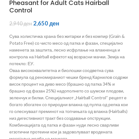
Pheasant for Adult Cats Hairball
Control
2,650
ден
2,940
ден
Сува холистичка храна без житарки и без компир (Grain &
Potato Free) со чисто месо од патка и фазан, специјално
наменета за заштита, лесно исфрлање на влакненца и
контрола на Hairball ефектот кај возрасни мачки. Земја на
потекло: ЕУ.
Оваа висококвалитетна и биолошки соодветна сува
формула од реномираниот чешки бренд Карнилов содржи
висок процент на диво месо (брашно од патка 34% и
брашно од фазан 25%) надополнето со шумски плодови,
зеленчук и билки. Специјалниот „Hairball Control“ рецепт е
богато збогатен со природни влакна од пулпа од репка кои
го олеснуваат преминот на топчињата од влакна (Hairballs)
низ дигестивниот тракт без создавање опструкции.
Комбинацијата од патка и фазан нуди лесно сварливи
егзотични протеини кои ја задоволуваат вродената
месојадна желба на мачката.