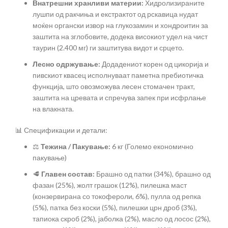
Внатрешни хранливи материи:
Хидролизираните
лушпи од ракчиња и екстрактот од рскавица нудат
моќен органски извор на глукозамин и хондроитин за
заштита на зглобовите, додека високиот удел на чист
таурин (2.400 мг) ги заштитува видот и срцето.
Лесно одржување:
Додадениот корен од цикорија и
пивскиот квасец исполнуваат паметна пребиотичка
функција, што овозможува лесен стомачен тракт,
заштита на цревата и спречува запек при исфрлање
на влакната.
📊 Спецификации и детали:
⚖️
Тежина / Пакување:
6 кг (Големо економично
пакување)
🥩
Главен состав:
Брашно од патки (34%), брашно од
фазан (25%), жолт грашок (12%), пилешка маст
(конзервирана со токофероли, 6%), пулла од репка
(5%), патка без коски (5%), пилешки црн дроб (3%),
тапиока скроб (2%), јаболка (2%), масло од лосос (2%),