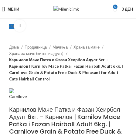
0
МЕНИ
0
ДЕН
Зголеми
-10%
Дома
Продавница
Мачиња
Храна за маче
Храна за маче (китен и адулт)
Карнилов Маче Патка и Фазан Хеирбол Адулт 6кг. –
Карнилов | Karnilov Mace Patka i Fazan Hairball Adult 6kg. |
Carnilove Grain & Potato Free Duck & Pheasant for Adult
Cats Hairball Control
Карнилов Маче Патка и Фазан Хеирбол
Адулт 6кг. – Карнилов | Karnilov Mace
Patka i Fazan Hairball Adult 6kg. |
Carnilove Grain & Potato Free Duck &