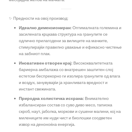
✨ Предности на овој производ:
Идеално димензиониран:
Оптималната големина и
засилената крцкава структура на гранулите се
одлично прилагодени за вилиците на мачките,
стимулирајќи правилно џвакање и ефикасно чистење
на забниот плак.
Иновативен отворен крај:
Висококвалитетната
бариерна амбалажа со внатрешен заштитен слој
естетски беспрекорно ги изолира гранулите од влага
и воздух, зачувувајќи ја хранливата вредност и
инстант свежината.
Природна холистичка исхрана:
Внимателно
избалансиран состав со суво диво месо, тапиока
скроб, наут, јаболка, моркови и сушени малини, кој на
милениците им нуди чист и биолошки соодветен
извор на деноноќна енергија.