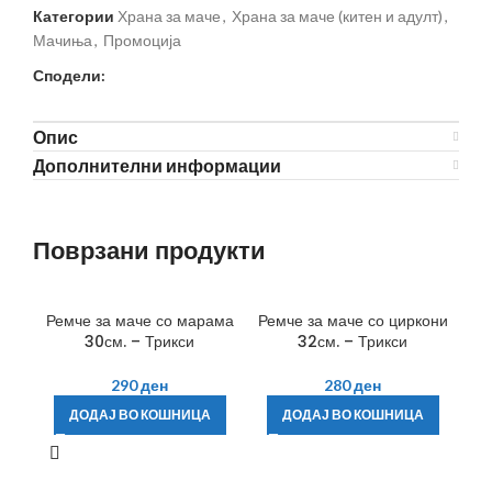
Категории
Храна за маче
,
Храна за маче (китен и адулт)
,
Мачиња
,
Промоција
Сподели:
Опис
Дополнителни информации
Поврзани продукти
Ремче за маче со марама
Ремче за маче со циркони
30см. – Трикси
32см. – Трикси
290
ден
280
ден
ДОДАЈ ВО КОШНИЦА
ДОДАЈ ВО КОШНИЦА