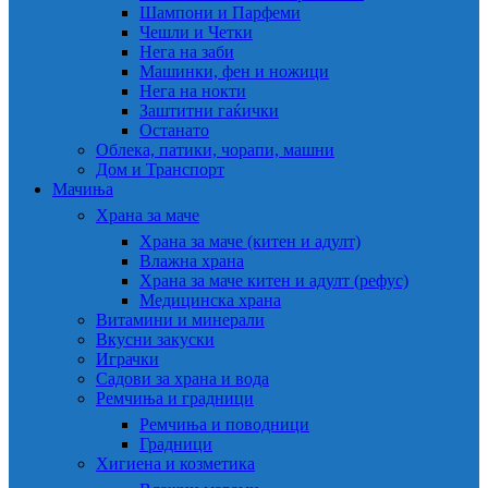
Шампони и Парфеми
Чешли и Четки
Нега на заби
Машинки, фен и ножици
Нега на нокти
Заштитни гаќички
Останато
Облека, патики, чорапи, машни
Дом и Транспорт
Мачиња
Храна за маче
Храна за маче (китен и адулт)
Влажна храна
Храна за маче китен и адулт (рефус)
Медицинска храна
Витамини и минерали
Вкусни закуски
Играчки
Садови за храна и вода
Ремчиња и градници
Ремчиња и поводници
Градници
Хигиена и козметика