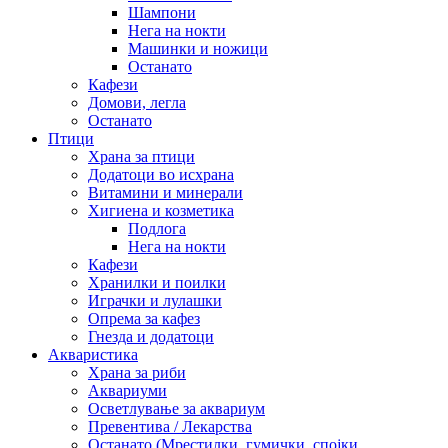
Шампони
Нега на нокти
Машинки и ножици
Останато
Кафези
Домови, легла
Останато
Птици
Храна за птици
Додатоци во исхрана
Витамини и минерали
Хигиена и козметика
Подлога
Нега на нокти
Кафези
Хранилки и поилки
Играчки и лулашки
Опрема за кафез
Гнезда и додатоци
Акваристика
Храна за риби
Аквариуми
Осветлување за аквариум
Превентива / Лекарства
Останато (Мрестилки, гумички, спојки,