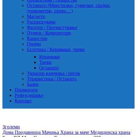
Останато (Мрестилки, гумички, спојки,
термометри, црево…)
Магнети
Распрскувачи
Филтер / Прочистување
Пумпи / Компресори
Канистри
Греачи
Естетика / Керамики, треви
Керамики
Треви
Останато
Украсни камчиња / песок
Тераристика / Останато
Базен
Промоција
Рефундирање
Контакт
Зголеми
Дома
Продавница
Мачиња
Храна за маче
Медицинска храна