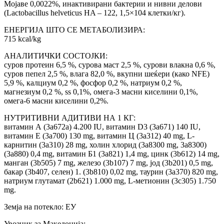
Мојаве 0,0022%, инактивирани бактерии и нивни делови
(Lactobacillus helveticus HA – 122, 1,5×104 клетки/кг).
ЕНЕРГИЈА ШТО СЕ МЕТАБОЛИЗИРА:
715 kcal/kg
АНАЛИТИЧКИ СОСТОЈКИ:
суров протеин 6,5 %, сурова маст 2,5 %, сурови влакна 0,6 %,
суров пепел 2,5 %, влага 82,0 %, вкупни шеќери (како NFE)
5,9 %, калциум 0,2 %, фосфор 0,2 %, натриум 0,2 %,
магнезиум 0,2 %, ss 0,1%, омега-3 масни киселини 0,1%,
омега-6 масни киселини 0,2%.
НУТРИТИВНИ АДИТИВИ НА 1 КГ:
витамин А (3a672a) 4.200 IU, витамин D3 (3a671) 140 IU,
витамин Е (3a700) 130 mg, витамин Ц (3a312) 40 mg, L-
карнитин (3a310) 28 mg, холин хлорид (3a8300 mg, 3a8300)
(3a880) 0,4 mg, витамин Б1 (3a821) 1,4 mg, цинк (3b612) 14 mg,
манган (3b505) 7 mg, железо (3b107) 7 mg, јод (3b201) 0,5 mg,
бакар (3b407, селен) 1. (3b810) 0,02 mg, таурин (3a370) 820 mg,
натриум глутамат (2b621) 1.000 mg, L-метионин (3c305) 1.750
mg.
Земја на потекло: ЕУ
Увозник за Македонија: