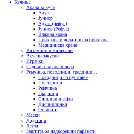
Кучиња
Храна за куче
Адулт
Јуниор
Адулт (рефус)
Јуниор (Рефус)
Влажна храна
Прихрана и додатоци за прихрана
Медицинска храна
Витамини и минерали
Вкусни закуски
Играчки
Садови за храна и вода
Ремчиња, поводници, градници…
Поводници со пуштање
Поводници
Ремчиња
Градници
Синџири и сајли
Дисциплинки
Останато
Маски
Додатоци
Легла
Заштита од надворешни паразити