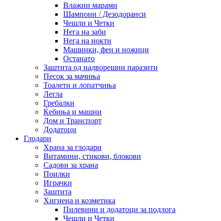
Влажни марами
Шампони / Дезодоранси
Чешли и Четки
Нега на заби
Нега на нокти
Машинки, фен и ножици
Останато
Заштита од надворешни паразити
Песок за мачиња
Тоалети и лопатчиња
Легла
Гребалки
Ќебиња и машни
Дом и Транспорт
Додатоци
Глодари
Храна за глодари
Витамини, стикови, блокови
Садови за храна
Поилки
Играчки
Заштита
Хигиена и козметика
Пилевини и додатоци за подлога
Чешли и Четки