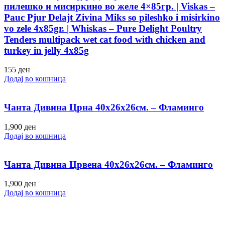
пилешко и мисиркино во желе 4×85гр. | Viskas –
Pauc Pjur Delajt Zivina Miks so pileshko i misirkino
vo zele 4x85gr. | Whiskas – Pure Delight Poultry
Tenders multipack wet cat food with chicken and
turkey in jelly 4x85g
155
ден
Додај во кошница
Чанта Дивина Црна 40х26х26см. – Фламинго
1,900
ден
Додај во кошница
Чанта Дивина Црвена 40х26х26см. – Фламинго
1,900
ден
Додај во кошница