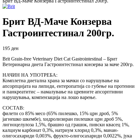
Брит ВД-Маче Конзерва Гастроинтестинал 200гр.
Брит ВД-Маче Конзерва
Гастроинтестинал 200гр.
195
ден
Brit Grain-free Veterinary Diet Cat Gastrointestinal – Брит
Ветеринарна диета Гастроинтестинал конзерва за маче 200гр.
НАЧИН НА УПОТРЕБА:
Комплетна диетална храна за мачки со нарушување на
апсорпцијата на липиди, ентеропатија со губење на протеини
и панкреатитис – намалување на цревните апсорптивни
нарушувања, компензација на лошо варење.
СОСТАВ:
филети со 85% месо (65% пилешко, 15% црн дроб, 5%
јагнешко шкембе), хидролизиран пилешки црн дроб 5%,
лигноцелулоза 1,5%, брашно од грашок, пивски квасец 1%,
калциум карбонат 0,3%, натриум хлорид 0,3%, манан-
олигосахариди 0,003%, фрукто-олигосахариди 0,0022%, јука