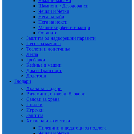
Влажни марами
Шампони / Дезодоранси
Чешли и Четки
Нега на заби
Нега на нокти
Машинки, фен и ножици
Останато
Заштита од надворешни паразити
Песок за мачиња
Тоалети и лопатчиња
Легла
Гребалки
Ќебиња и машни
Дом и Транспорт
Додатоци
Глодари
Храна за глодари
Витамини, стикови, блокови
Садови за храна
Поилки
Играчки
Заштита
Хигиена и козметика
Пилевини и додатоци за подлога
Чешли и Четки