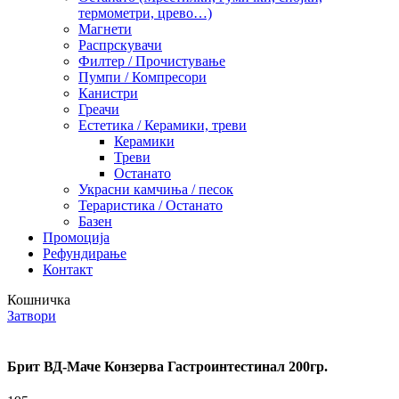
термометри, црево…)
Магнети
Распрскувачи
Филтер / Прочистување
Пумпи / Компресори
Канистри
Греачи
Естетика / Керамики, треви
Керамики
Треви
Останато
Украсни камчиња / песок
Тераристика / Останато
Базен
Промоција
Рефундирање
Контакт
Кошничка
Затвори
Брит ВД-Маче Конзерва Гастроинтестинал 200гр.