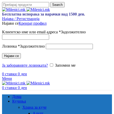
Search
Бесплатна испорака за нарачки над 1500 ден.
Најава / Регистрација
Најави се
Креирај профил
Клиентско име или email адреса
*
Задолжително
Лозинка
*
Задолжително
Најави се
Ја заборавивте лозинката?
Запомни ме
0
ставки
0
ден
Мени
0
ставки
0
ден
Дома
Кучиња
Храна за куче
Адулт