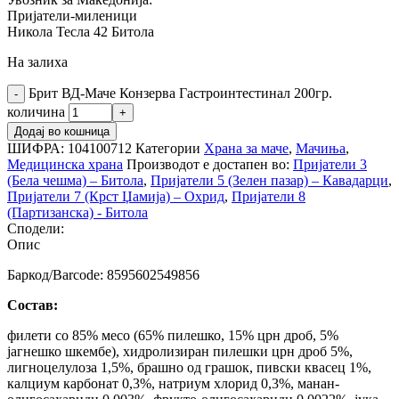
Пријатели-миленици
Никола Тесла 42 Битола
На залиха
Брит ВД-Маче Конзерва Гастроинтестинал 200гр.
количина
Додај во кошница
ШИФРА:
104100712
Категории
Храна за маче
,
Мачиња
,
Медицинска храна
Производот е достапен во:
Пријатели 3
(Бела чешма) – Битола
,
Пријатели 5 (Зелен пазар) – Кавадарци
,
Пријатели 7 (Крст Џамија) – Охрид
,
Пријатели 8
(Партизанска) - Битола
Сподели:
Опис
Баркод/Barcode: 8595602549856
Состав:
филети со 85% месо (65% пилешко, 15% црн дроб, 5%
јагнешко шкембе), хидролизиран пилешки црн дроб 5%,
лигноцелулоза 1,5%, брашно од грашок, пивски квасец 1%,
калциум карбонат 0,3%, натриум хлорид 0,3%, манан-