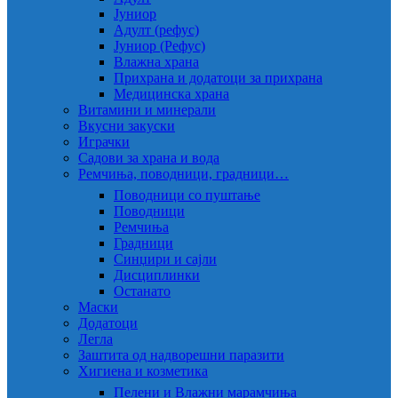
Јуниор
Адулт (рефус)
Јуниор (Рефус)
Влажна храна
Прихрана и додатоци за прихрана
Медицинска храна
Витамини и минерали
Вкусни закуски
Играчки
Садови за храна и вода
Ремчиња, поводници, градници…
Поводници со пуштање
Поводници
Ремчиња
Градници
Синџири и сајли
Дисциплинки
Останато
Маски
Додатоци
Легла
Заштита од надворешни паразити
Хигиена и козметика
Пелени и Влажни марамчиња