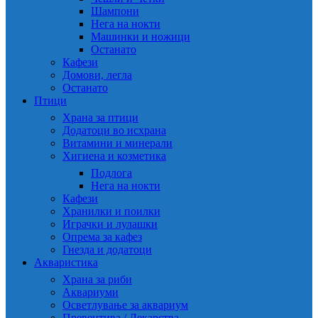
Шампони
Нега на нокти
Машинки и ножици
Останато
Кафези
Домови, легла
Останато
Птици
Храна за птици
Додатоци во исхрана
Витамини и минерали
Хигиена и козметика
Подлога
Нега на нокти
Кафези
Хранилки и поилки
Играчки и лулашки
Опрема за кафез
Гнезда и додатоци
Акваристика
Храна за риби
Аквариуми
Осветлување за аквариум
Превентива / Лекарства