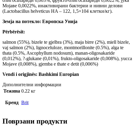
олигосахариди 0,003%, фрукто-олигосахариди 0,0022%, јука
Мојаве 0,0022%, инактивирани бактерии и нивни делови
(Lactobacillus helveticus HA – 122, 1,5×104 клетки/кг).
Земја на потекло: Европска Унија
Përbërësit:
salmon (55%), bizele te gjelbra (3%), maja birre (2%), miell bizele,
vaj salmon (2%), lignoceluloze, montmorillonite (0.5%), alga te
thata (0.5%, Ascophyllum nodosum), manan-oligosakaride
(0,012%), ?-glukane (0,01%), frukto-oligosakaride (0,008%), yucca
Mojave (0,008%), gjemba e thate e detit (0,006%)
Vendi i origjinës: Bashkimi Europian
Дополнителни информации
Тежина
0.22 кг
Бренд
Brit
Поврзани продукти