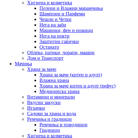
Хигиена и козметика
Пелени и Влажни марамчиња
Шампони и Парфеми
Чешли и Четки
Нега на заби
Машинки, фен и ножици
Нега на нокти
Заштитни гаќички
Останато
Облека, патики, чорапи, машни
Дом и Транспорт
Мачиња
Храна за маче
Храна за маче (китен и адулт)
Влажна храна
Храна за маче китен и адулт (рефус)
Медицинска храна
Витамини и минерали
Вкусни закуски
Играчки
Садови за храна и вода
Ремчиња и градници
Ремчиња и поводници
Градници
Хигиена и козметика