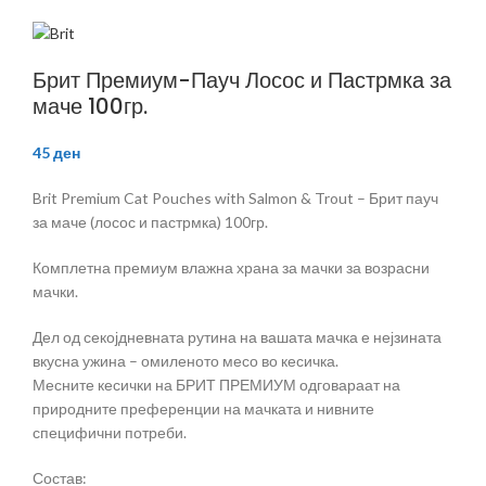
Брит Премиум-Пауч Лосос и Пастрмка за
маче 100гр.
45
ден
Brit Premium Cat Pouches with Salmon & Trout – Брит пауч
за маче (лосос и пастрмка) 100гр.
Комплетна премиум влажна храна за мачки за возрасни
мачки.
Дел од секојдневната рутина на вашата мачка е нејзината
вкусна ужина – омиленото месо во кесичка.
Месните кесички на БРИТ ПРЕМИУМ одговараат на
природните преференции на мачката и нивните
специфични потреби.
Состав: