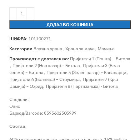
ДОДАЈ ВО КОШНИЦА
ШИФРА:
101100271
Категории
Влажна храна
,
Храна за маче
,
Мачиња
Производот е достапен во:
Пријатели 1 (Пошта) – Битола
,
Пријатели 2 (Нов пазар) – Битола
,
Пријатели 3 (Бела
чешма) – Битола
,
Пријатели 5 (Зелен пазар) – Кавадарци
,
Пријатели 6 (Болница) – Струмица
,
Пријатели 7 (Крст
Џамија) – Охрид
,
Пријатели 8 (Партизанска) - Битола
Сподели:
Опис
Баркод/Barcode: 8595602505999
Состав:
60% месо и животински деривати на парчиња, 16% риба и