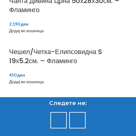
Чанта Дивина Црна 50х28х30см. –
Фламинго
2,190
ден
Додај во кошница
Чешел/Четка-Елипсовидна S
19х5.2см. – Фламинго
450
ден
Додај во кошница
Следете не: