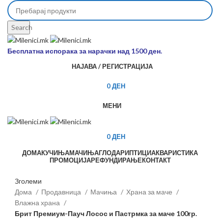
Search
Бесплатна испорака за нарачки над 1500 ден.
НАЈАВА / РЕГИСТРАЦИЈА
0
ДЕН
МЕНИ
0
ДЕН
ДОМА
КУЧИЊА
МАЧИЊА
ГЛОДАРИ
ПТИЦИ
АКВАРИСТИКА
ПРОМОЦИЈА
РЕФУНДИРАЊЕ
КОНТАКТ
Зголеми
Дома
Продавница
Мачиња
Храна за маче
Влажна храна
Брит Премиум-Пауч Лосос и Пастрмка за маче 100гр.