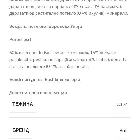
деривати од риба на парчиња (8% лосос, 8% пастрмка),
деривати од растително потекло (0,4% инулин), минерали.
Земја на потекло: Европска Унија
Përbërësit:
60% mish dhe derivate shtazore ne copa, 16% derivate
peshku dhe peshku ne copa (8% salmon, 8% trofte), derivate
me origjine bimore (0,4% inulin), minerale.
Vendi i origjinës: Bashkimi Europian
Дополнителни информации
ТЕЖИНА
0.1 кг
БРЕНД
Brit