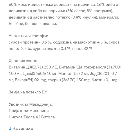
60% месо и животински деривати на парчиња, 16% риба и
деривати од риба на парчиња (8% лосос, 8% пастрмка),
деривати од растително потекло (0,4% инулин), минерали.
Без бои, без конзерванси.
Аналитички состојки:
сурови протеини 8,5 %, содржина на маснотии 4,5 %, суров
пепел 2,5 %, сурови влакна 0,4 %, влага 82 %.
Хранлив состав:
Витамин Д3(Е671) 250 ИЕ, Витамин Е(а-токоферол) (3а700)
100 мг, Цинк(3б606) 10 мг, Манган(Е5) 2 мг, Јод(3б201) 0,7
мг, Бакар(Е4) 02. mg, таурин (3a370) 450 mg, биотин 0,1 mg.
Земја на потекло ЕУ
Увозник за Македонија:
Пријатели-миленици
Никола Тесла 42 Битола
На залиха