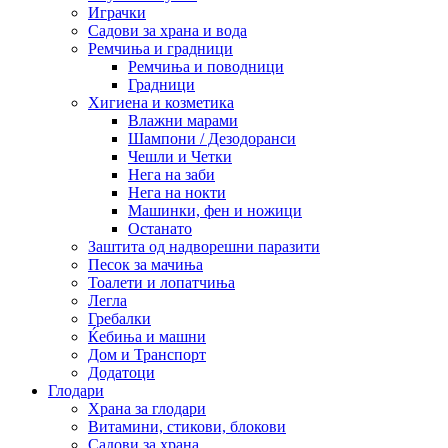
Играчки
Садови за храна и вода
Ремчиња и градници
Ремчиња и поводници
Градници
Хигиена и козметика
Влажни марами
Шампони / Дезодоранси
Чешли и Четки
Нега на заби
Нега на нокти
Машинки, фен и ножици
Останато
Заштита од надворешни паразити
Песок за мачиња
Тоалети и лопатчиња
Легла
Гребалки
Ќебиња и машни
Дом и Транспорт
Додатоци
Глодари
Храна за глодари
Витамини, стикови, блокови
Садови за храна