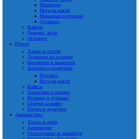
Шампони
Нега на нокти
Машинки и ножици
Останато
Кафези
Домови, легла
Останато
Птици
Храна за птици
Додатоци во исхрана
Витамини и минерали
Хигиена и козметика
Подлога
Нега на нокти
Кафези
Хранилки и поилки
Играчки и лулашки
Опрема за кафез
Гнезда и додатоци
Акваристика
Храна за риби
Аквариуми
Осветлување за аквариум
Превентива / Лекарства