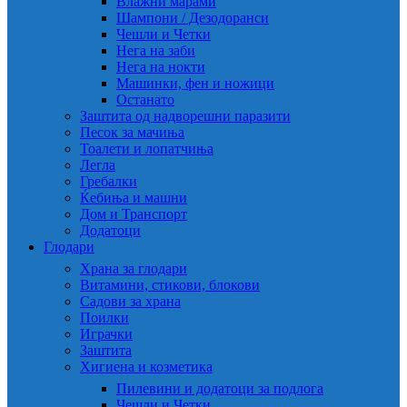
Влажни марами
Шампони / Дезодоранси
Чешли и Четки
Нега на заби
Нега на нокти
Машинки, фен и ножици
Останато
Заштита од надворешни паразити
Песок за мачиња
Тоалети и лопатчиња
Легла
Гребалки
Ќебиња и машни
Дом и Транспорт
Додатоци
Глодари
Храна за глодари
Витамини, стикови, блокови
Садови за храна
Поилки
Играчки
Заштита
Хигиена и козметика
Пилевини и додатоци за подлога
Чешли и Четки