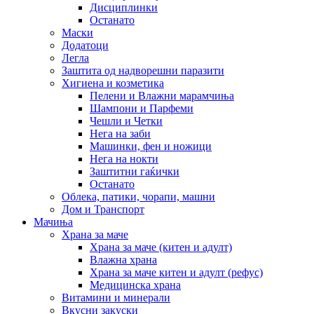
Дисциплинки
Останато
Маски
Додатоци
Легла
Заштита од надворешни паразити
Хигиена и козметика
Пелени и Влажни марамчиња
Шампони и Парфеми
Чешли и Четки
Нега на заби
Машинки, фен и ножици
Нега на нокти
Заштитни гаќички
Останато
Облека, патики, чорапи, машни
Дом и Транспорт
Мачиња
Храна за маче
Храна за маче (китен и адулт)
Влажна храна
Храна за маче китен и адулт (рефус)
Медицинска храна
Витамини и минерали
Вкусни закуски