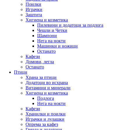
Поилки
Играчки
Заштита
Хигиена и козметика
Пилевини и додатоци за подлога
Чешли и Четки
Шампони
Нега на нокти
Машинки и ножици
Останато
Кафези
Домови, легла
Останато
Птици
Храна за птици
Додатоци во исхрана
Витамини и минерали
Хигиена и козметика
Подлога
Нега на нокти
Кафези
Хранилки и поилки
Играчки и лулашки
Опрема за кафез
Гнезда и додатоци