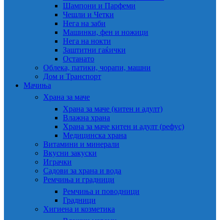
Шампони и Парфеми
Чешли и Четки
Нега на заби
Машинки, фен и ножици
Нега на нокти
Заштитни гаќички
Останато
Облека, патики, чорапи, машни
Дом и Транспорт
Мачиња
Храна за маче
Храна за маче (китен и адулт)
Влажна храна
Храна за маче китен и адулт (рефус)
Медицинска храна
Витамини и минерали
Вкусни закуски
Играчки
Садови за храна и вода
Ремчиња и градници
Ремчиња и поводници
Градници
Хигиена и козметика