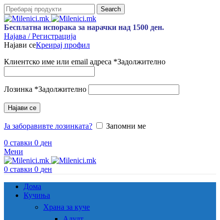
Search
Бесплатна испорака за нарачки над 1500 ден.
Најава / Регистрација
Најави се
Креирај профил
Клиентско име или email адреса
*
Задолжително
Лозинка
*
Задолжително
Најави се
Ја заборавивте лозинката?
Запомни ме
0
ставки
0
ден
Мени
0
ставки
0
ден
Дома
Кучиња
Храна за куче
Адулт