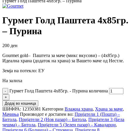
Гурмет Голд Паштета 4х85гр. – Пурина
Гурмет Голд Паштета 4х85гр.
– Пурина
200
ден
Gourmet gold– Паштета за маче (микс вкусови) – (4х85гр.)
Идеална храна (додаток на храна) за Вашето маче од Нестле.
Земја на потекло: ЕУ
На залиха
Гурмет Голд Паштета 4х85гр. - Пурина количина
Додај во кошница
ШИФРА:
12350381
Категории
Влажна храна
,
Храна за маче
,
Мачиња
Производот е достапен во:
Пријатели 1 (Пошта) –
Битола
,
Пријатели 2 (Нов пазар) – Битола
,
Пријатели 3 (Бела
чешма) – Битола
,
Пријатели 5 (Зелен пазар) – Кавадарци
,
Пријатели 6 (Болница) – Струмица
,
Пријатели 8