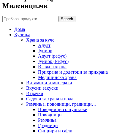
Mиленици.мк
Search
Дома
Кучиња
Храна за куче
Адулт
Јуниор
Адулт (рефус)
Јуниор (Рефус)
Влажна храна
Прихрана и додатоци за прихрана
Медицинска храна
Витамини и минерали
Вкусни закуски
Играчки
Садови за храна и вода
Ремчиња, поводници, градници…
Поводници со пуштање
Поводници
Ремчиња
Градници
Синџири и сајли