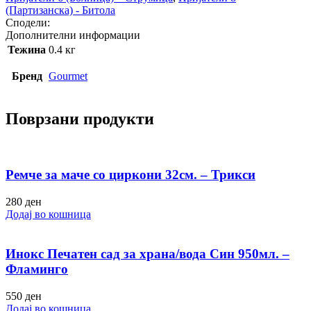
(Партизанска) - Битола
Сподели:
Дополнителни информации
Тежина
0.4 кг
Бренд
Gourmet
Поврзани продукти
Ремче за маче со циркони 32см. – Трикси
280
ден
Додај во кошница
Инокс Печатен сад за храна/вода Син 950мл. –
Фламинго
550
ден
Додај во кошница