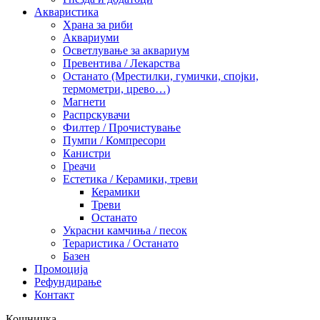
Акваристика
Храна за риби
Аквариуми
Осветлување за аквариум
Превентива / Лекарства
Останато (Мрестилки, гумички, спојки,
термометри, црево…)
Магнети
Распрскувачи
Филтер / Прочистување
Пумпи / Компресори
Канистри
Греачи
Естетика / Керамики, треви
Керамики
Треви
Останато
Украсни камчиња / песок
Тераристика / Останато
Базен
Промоција
Рефундирање
Контакт
Кошничка