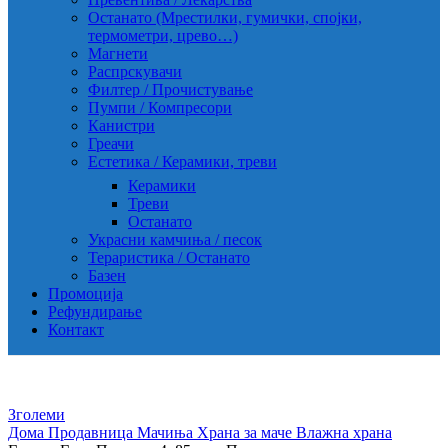
Останато (Мрестилки, гумички, спојки,
термометри, црево…)
Магнети
Распрскувачи
Филтер / Прочистување
Пумпи / Компресори
Канистри
Греачи
Естетика / Керамики, треви
Керамики
Треви
Останато
Украсни камчиња / песок
Тераристика / Останато
Базен
Промоција
Рефундирање
Контакт
Зголеми
Дома
Продавница
Мачиња
Храна за маче
Влажна храна