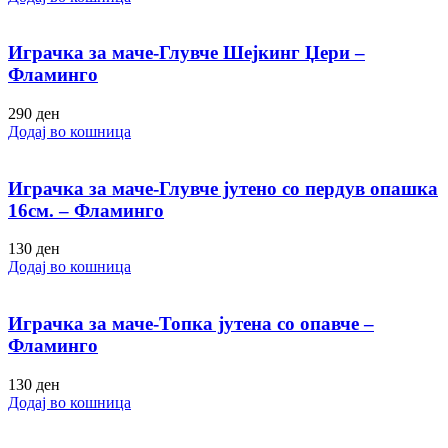
Играчка за маче-Глувче Шејкинг Џери –
Фламинго
290
ден
Додај во кошница
Играчка за маче-Глувче јутено со пердув опашка
16см. – Фламинго
130
ден
Додај во кошница
Играчка за маче-Топка јутена со опавче –
Фламинго
130
ден
Додај во кошница