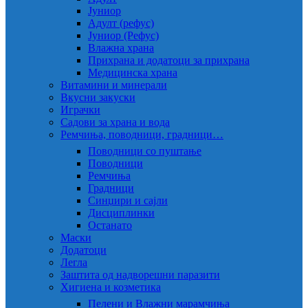
Јуниор
Адулт (рефус)
Јуниор (Рефус)
Влажна храна
Прихрана и додатоци за прихрана
Медицинска храна
Витамини и минерали
Вкусни закуски
Играчки
Садови за храна и вода
Ремчиња, поводници, градници…
Поводници со пуштање
Поводници
Ремчиња
Градници
Синџири и сајли
Дисциплинки
Останато
Маски
Додатоци
Легла
Заштита од надворешни паразити
Хигиена и козметика
Пелени и Влажни марамчиња