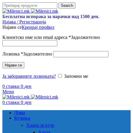
Search
Бесплатна испорака за нарачки над 1500 ден.
Најава / Регистрација
Најави се
Креирај профил
Клиентско име или email адреса
*
Задолжително
Лозинка
*
Задолжително
Најави се
Ја заборавивте лозинката?
Запомни ме
0
ставки
0
ден
Мени
0
ставки
0
ден
Дома
Кучиња
Храна за куче
Адулт