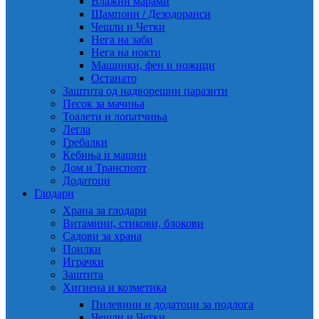
Влажни марами
Шампони / Дезодоранси
Чешли и Четки
Нега на заби
Нега на нокти
Машинки, фен и ножици
Останато
Заштита од надворешни паразити
Песок за мачиња
Тоалети и лопатчиња
Легла
Гребалки
Ќебиња и машни
Дом и Транспорт
Додатоци
Глодари
Храна за глодари
Витамини, стикови, блокови
Садови за храна
Поилки
Играчки
Заштита
Хигиена и козметика
Пилевини и додатоци за подлога
Чешли и Четки