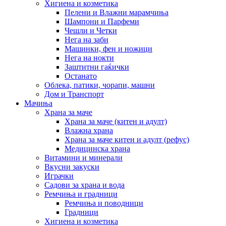
Хигиена и козметика
Пелени и Влажни марамчиња
Шампони и Парфеми
Чешли и Четки
Нега на заби
Машинки, фен и ножици
Нега на нокти
Заштитни гаќички
Останато
Облека, патики, чорапи, машни
Дом и Транспорт
Мачиња
Храна за маче
Храна за маче (китен и адулт)
Влажна храна
Храна за маче китен и адулт (рефус)
Медицинска храна
Витамини и минерали
Вкусни закуски
Играчки
Садови за храна и вода
Ремчиња и градници
Ремчиња и поводници
Градници
Хигиена и козметика