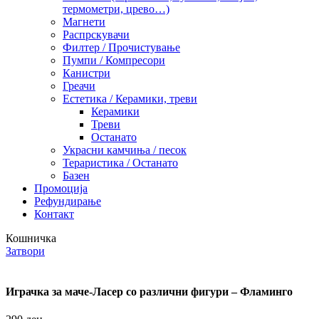
термометри, црево…)
Магнети
Распрскувачи
Филтер / Прочистување
Пумпи / Компресори
Канистри
Греачи
Естетика / Керамики, треви
Керамики
Треви
Останато
Украсни камчиња / песок
Тераристика / Останато
Базен
Промоција
Рефундирање
Контакт
Кошничка
Затвори
Играчка за маче-Ласер со различни фигури – Фламинго