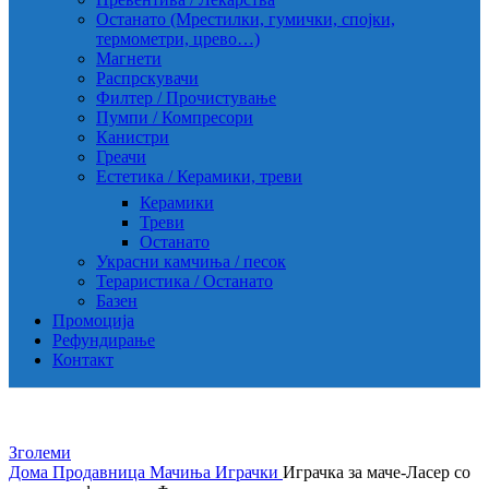
Останато (Мрестилки, гумички, спојки,
термометри, црево…)
Магнети
Распрскувачи
Филтер / Прочистување
Пумпи / Компресори
Канистри
Греачи
Естетика / Керамики, треви
Керамики
Треви
Останато
Украсни камчиња / песок
Тераристика / Останато
Базен
Промоција
Рефундирање
Контакт
Зголеми
Дома
Продавница
Мачиња
Играчки
Играчка за маче-Ласер со