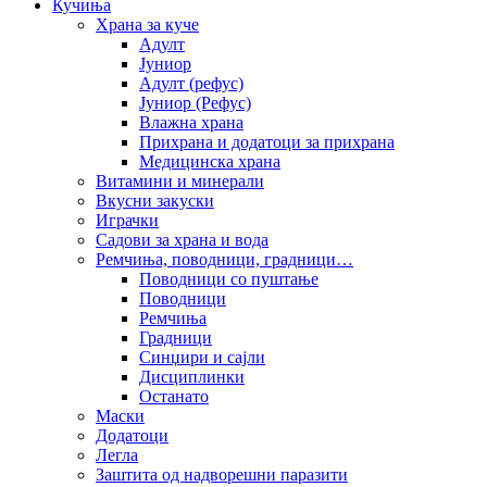
Кучиња
Храна за куче
Адулт
Јуниор
Адулт (рефус)
Јуниор (Рефус)
Влажна храна
Прихрана и додатоци за прихрана
Медицинска храна
Витамини и минерали
Вкусни закуски
Играчки
Садови за храна и вода
Ремчиња, поводници, градници…
Поводници со пуштање
Поводници
Ремчиња
Градници
Синџири и сајли
Дисциплинки
Останато
Маски
Додатоци
Легла
Заштита од надворешни паразити