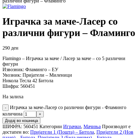
различни фигури – Фламинго
Играчка за маче-Ласер со
различни фигури – Фламинго
290
ден
Flamingo – Играчка за маче / Ласер за маче – со 5 различни
фигури
Извозник: Фламинго – ЕУ
Увозник: Пријатели – Миленици
Никола Тесла 42 Битола
Шифра: 560451
На залиха
Играчка за маче-Ласер со различни фигури - Фламинго
количина
Додај во кошница
ШИФРА:
560451
Категории
Играчки
,
Мачиња
Производот е
достапен во:
Пријатели 1 (Пошта) – Битола
,
Пријатели 2 (Нов
пазар) – Битола
,
Пријатели 3 (Бела чешма) – Битола
,