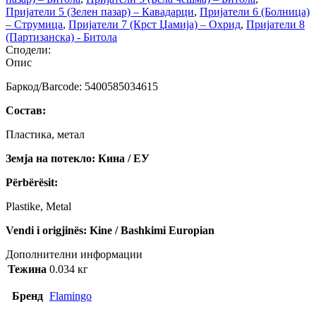
Пријатели 5 (Зелен пазар) – Кавадарци
,
Пријатели 6 (Болница)
– Струмица
,
Пријатели 7 (Крст Џамија) – Охрид
,
Пријатели 8
(Партизанска) - Битола
Сподели:
Опис
Баркод/Barcode: 5400585034615
Состав:
Пластика, метал
Земја на потекло: Кина / ЕУ
Përbërësit:
Plastike, Metal
Vendi i origjinës: Kine / Bashkimi Europian
Дополнителни информации
Тежина
0.034 кг
Бренд
Flamingo