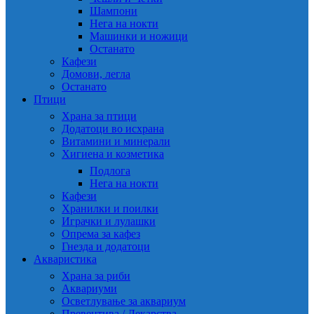
Шампони
Нега на нокти
Машинки и ножици
Останато
Кафези
Домови, легла
Останато
Птици
Храна за птици
Додатоци во исхрана
Витамини и минерали
Хигиена и козметика
Подлога
Нега на нокти
Кафези
Хранилки и поилки
Играчки и лулашки
Опрема за кафез
Гнезда и додатоци
Акваристика
Храна за риби
Аквариуми
Осветлување за аквариум
Превентива / Лекарства