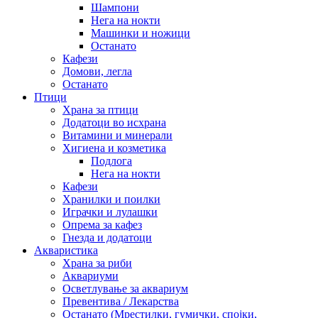
Шампони
Нега на нокти
Машинки и ножици
Останато
Кафези
Домови, легла
Останато
Птици
Храна за птици
Додатоци во исхрана
Витамини и минерали
Хигиена и козметика
Подлога
Нега на нокти
Кафези
Хранилки и поилки
Играчки и лулашки
Опрема за кафез
Гнезда и додатоци
Акваристика
Храна за риби
Аквариуми
Осветлување за аквариум
Превентива / Лекарства
Останато (Мрестилки, гумички, спојки,