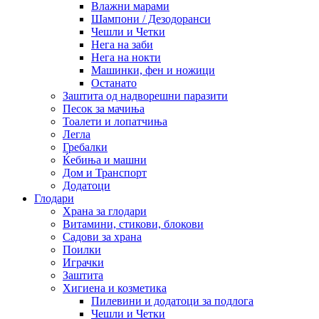
Влажни марами
Шампони / Дезодоранси
Чешли и Четки
Нега на заби
Нега на нокти
Машинки, фен и ножици
Останато
Заштита од надворешни паразити
Песок за мачиња
Тоалети и лопатчиња
Легла
Гребалки
Ќебиња и машни
Дом и Транспорт
Додатоци
Глодари
Храна за глодари
Витамини, стикови, блокови
Садови за храна
Поилки
Играчки
Заштита
Хигиена и козметика
Пилевини и додатоци за подлога
Чешли и Четки