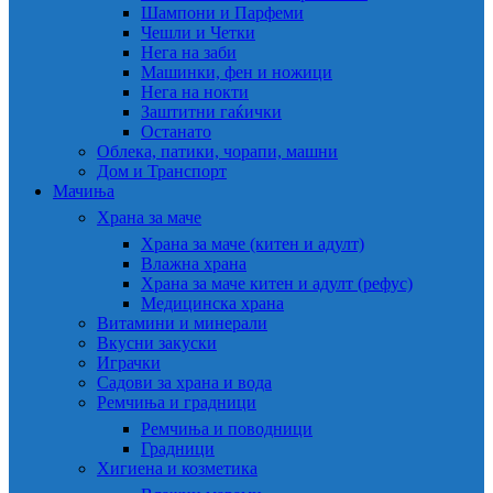
Шампони и Парфеми
Чешли и Четки
Нега на заби
Машинки, фен и ножици
Нега на нокти
Заштитни гаќички
Останато
Облека, патики, чорапи, машни
Дом и Транспорт
Мачиња
Храна за маче
Храна за маче (китен и адулт)
Влажна храна
Храна за маче китен и адулт (рефус)
Медицинска храна
Витамини и минерали
Вкусни закуски
Играчки
Садови за храна и вода
Ремчиња и градници
Ремчиња и поводници
Градници
Хигиена и козметика