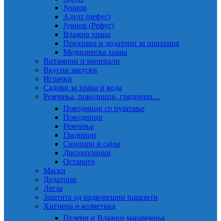
Јуниор
Адулт (рефус)
Јуниор (Рефус)
Влажна храна
Прихрана и додатоци за прихрана
Медицинска храна
Витамини и минерали
Вкусни закуски
Играчки
Садови за храна и вода
Ремчиња, поводници, градници…
Поводници со пуштање
Поводници
Ремчиња
Градници
Синџири и сајли
Дисциплинки
Останато
Маски
Додатоци
Легла
Заштита од надворешни паразити
Хигиена и козметика
Пелени и Влажни марамчиња