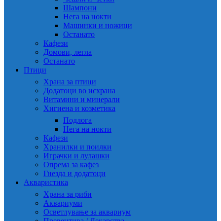
Шампони
Нега на нокти
Машинки и ножици
Останато
Кафези
Домови, легла
Останато
Птици
Храна за птици
Додатоци во исхрана
Витамини и минерали
Хигиена и козметика
Подлога
Нега на нокти
Кафези
Хранилки и поилки
Играчки и лулашки
Опрема за кафез
Гнезда и додатоци
Акваристика
Храна за риби
Аквариуми
Осветлување за аквариум
Превентива / Лекарства