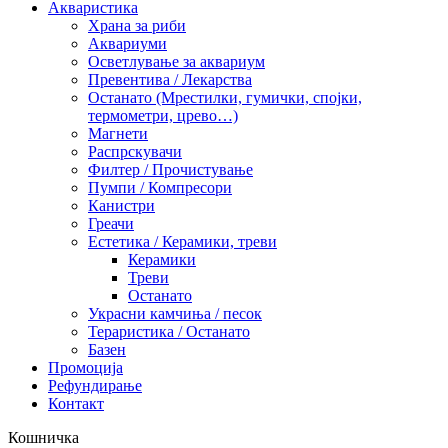
Акваристика
Храна за риби
Аквариуми
Осветлување за аквариум
Превентива / Лекарства
Останато (Мрестилки, гумички, спојки,
термометри, црево…)
Магнети
Распрскувачи
Филтер / Прочистување
Пумпи / Компресори
Канистри
Греачи
Естетика / Керамики, треви
Керамики
Треви
Останато
Украсни камчиња / песок
Тераристика / Останато
Базен
Промоција
Рефундирање
Контакт
Кошничка