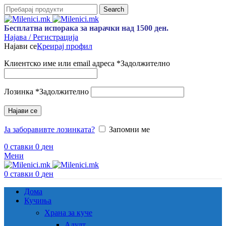
Search
Бесплатна испорака за нарачки над 1500 ден.
Најава / Регистрација
Најави се
Креирај профил
Клиентско име или email адреса
*
Задолжително
Лозинка
*
Задолжително
Најави се
Ја заборавивте лозинката?
Запомни ме
0
ставки
0
ден
Мени
0
ставки
0
ден
Дома
Кучиња
Храна за куче
Адулт