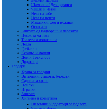
Влажни марами
Шампони / Дезодоранси
Чешли и Четки
Нега на заби
Нега на нокти
Машинки, фен и ножици
Останато
Заштита од надворешни паразити
Песок за мачиња
Тоалети и лопатчиња
Легла
Гребалки
Ќебиња и машни
Дом и Транспорт
Додатоци
Глодари
Храна за глодари
Витамини, стикови, блокови
Садови за храна
Поилки
Играчки
Заштита
Хигиена и козметика
Пилевини и додатоци за подлога
Чешли и Четки