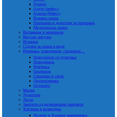
Јуниор
Адулт (рефус)
Јуниор (Рефус)
Влажна храна
Прихрана и додатоци за прихрана
Медицинска храна
Витамини и минерали
Вкусни закуски
Играчки
Садови за храна и вода
Ремчиња, поводници, градници…
Поводници со пуштање
Поводници
Ремчиња
Градници
Синџири и сајли
Дисциплинки
Останато
Маски
Додатоци
Легла
Заштита од надворешни паразити
Хигиена и козметика
Пелени и Влажни марамчиња