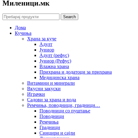
Mиленици.мк
Search
Дома
Кучиња
Храна за куче
Адулт
Јуниор
Адулт (рефус)
Јуниор (Рефус)
Влажна храна
Прихрана и додатоци за прихрана
Медицинска храна
Витамини и минерали
Вкусни закуски
Играчки
Садови за храна и вода
Ремчиња, поводници, градници…
Поводници со пуштање
Поводници
Ремчиња
Градници
Синџири и сајли