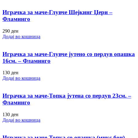
Играчка за маче-Глувче Шејкинг Џери –
Фламинго
290
ден
Додај во кошница
Играчка за маче-Глувче јутено со пердув опашка
16см. – Фламинго
130
ден
Додај во кошница
Играчка за маче-Топка јутена со пердув 23см. –
Фламинго
130
ден
Додај во кошница
Играчка за маче-Топка со опашка (микс бои) –