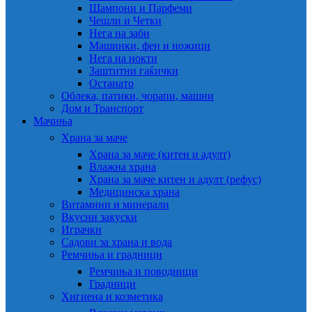
Шампони и Парфеми
Чешли и Четки
Нега на заби
Машинки, фен и ножици
Нега на нокти
Заштитни гаќички
Останато
Облека, патики, чорапи, машни
Дом и Транспорт
Мачиња
Храна за маче
Храна за маче (китен и адулт)
Влажна храна
Храна за маче китен и адулт (рефус)
Медицинска храна
Витамини и минерали
Вкусни закуски
Играчки
Садови за храна и вода
Ремчиња и градници
Ремчиња и поводници
Градници
Хигиена и козметика