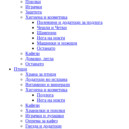
Поилки
Играчки
Заштита
Хигиена и козметика
Пилевини и додатоци за подлога
Чешли и Четки
Шампони
Нега на нокти
Машинки и ножици
Останато
Кафези
Домови, легла
Останато
Птици
Храна за птици
Додатоци во исхрана
Витамини и минерали
Хигиена и козметика
Подлога
Нега на нокти
Кафези
Хранилки и поилки
Играчки и лулашки
Опрема за кафез
Гнезда и додатоци