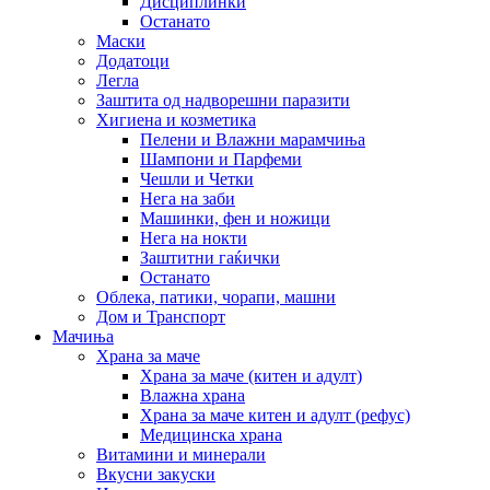
Дисциплинки
Останато
Маски
Додатоци
Легла
Заштита од надворешни паразити
Хигиена и козметика
Пелени и Влажни марамчиња
Шампони и Парфеми
Чешли и Четки
Нега на заби
Машинки, фен и ножици
Нега на нокти
Заштитни гаќички
Останато
Облека, патики, чорапи, машни
Дом и Транспорт
Мачиња
Храна за маче
Храна за маче (китен и адулт)
Влажна храна
Храна за маче китен и адулт (рефус)
Медицинска храна
Витамини и минерали
Вкусни закуски