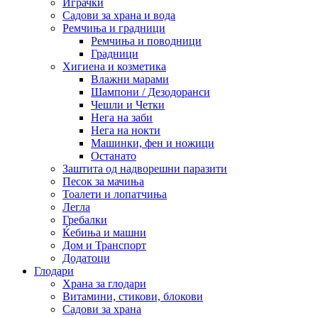
Играчки
Садови за храна и вода
Ремчиња и градници
Ремчиња и поводници
Градници
Хигиена и козметика
Влажни марами
Шампони / Дезодоранси
Чешли и Четки
Нега на заби
Нега на нокти
Машинки, фен и ножици
Останато
Заштита од надворешни паразити
Песок за мачиња
Тоалети и лопатчиња
Легла
Гребалки
Ќебиња и машни
Дом и Транспорт
Додатоци
Глодари
Храна за глодари
Витамини, стикови, блокови
Садови за храна