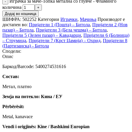
Играчка за маче-Топка метална со глувче - Фламинго
количина
Додај во кошница
ШИФРА:
502252
Категории
Играчки
,
Мачиња
Производот е
достапен во:
Пријатели 1 (Пошта) – Битола
,
Пријатели 2 (Нов
пазар) – Битола
,
Пријатели 3 (Бела чешма) – Битола
,
Пријатели 5 (Зелен пазар) – Кавадарци
,
Пријатели 6 (Болница)
– Струмица
,
Пријатели 7 (Крст Џамија) – Охрид
,
Пријатели 8
(Партизанска) - Битола
Сподели:
Опис
Баркод/Barcode: 5400274531616
Состав:
Метал, платно
Земја на потекло: Кина / ЕУ
Përbërësit:
Metal, kanavace
Vendi i origjinës: Kine / Bashkimi Europian