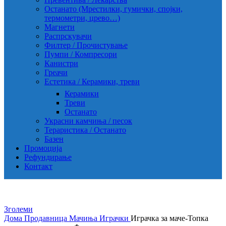
Останато (Мрестилки, гумички, спојки,
термометри, црево…)
Магнети
Распрскувачи
Филтер / Прочистување
Пумпи / Компресори
Канистри
Греачи
Естетика / Керамики, треви
Керамики
Треви
Останато
Украсни камчиња / песок
Тераристика / Останато
Базен
Промоција
Рефундирање
Контакт
Зголеми
Дома
Продавница
Мачиња
Играчки
Играчка за маче-Топка