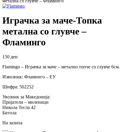
метална со глувче – Фламинго
Играчка за маче-Топка
метална со глувче –
Фламинго
150
ден
Flamingo – Играчка за маче – метално топче со глувче 6см.
Извозник: Фламинго – ЕУ
Шифра: 502252
Увозник за Македонија:
Пријатели – миленици
Никола Тесла 42
Битола
На залиха