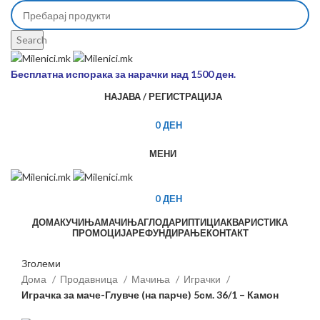
Search
Бесплатна испорака за нарачки над 1500 ден.
НАЈАВА / РЕГИСТРАЦИЈА
0
ДЕН
МЕНИ
0
ДЕН
ДОМА
КУЧИЊА
МАЧИЊА
ГЛОДАРИ
ПТИЦИ
АКВАРИСТИКА
ПРОМОЦИЈА
РЕФУНДИРАЊЕ
КОНТАКТ
Зголеми
Дома
Продавница
Мачиња
Играчки
Играчка за маче-Глувче (на парче) 5см. 36/1 – Камон