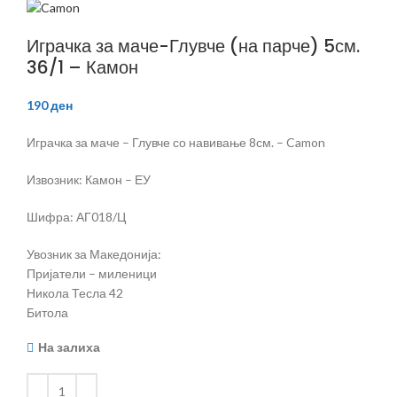
Играчка за маче-Глувче (на парче) 5см.
36/1 – Камон
190
ден
Играчка за маче – Глувче со навивање 8см. – Camon
Извозник: Камон – ЕУ
Шифра: АГ018/Ц
Увозник за Македонија:
Пријатели – миленици
Никола Тесла 42
Битола
На залиха