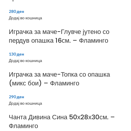
280
ден
Додај во кошница
Играчка за маче-Глувче јутено со
пердув опашка 16см. – Фламинго
130
ден
Додај во кошница
Играчка за маче-Топка со опашка
(микс бои) – Фламинго
290
ден
Додај во кошница
Чанта Дивина Сина 50х28х30см. –
Фламинго