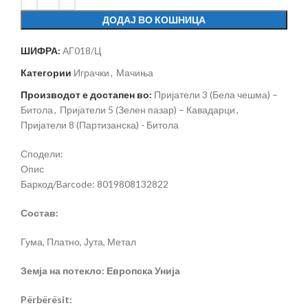
ДОДАЈ ВО КОШНИЦА
ШИФРА:
АГ018/Ц
Категории
Играчки
,
Мачиња
Производот е достапен во:
Пријатели 3 (Бела чешма) –
Битола
,
Пријатели 5 (Зелен пазар) – Кавадарци
,
Пријатели 8 (Партизанска) - Битола
Сподели:
Опис
Баркод/Barcode: 8019808132822
Состав:
Гума, Платно, Јута, Метал
Земја на потекло: Европска Унија
Përbërësit: