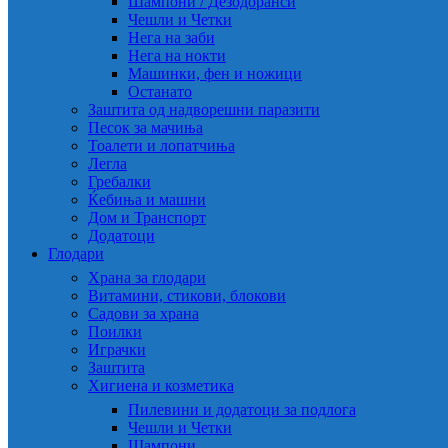
Шампони / Дезодоранси
Чешли и Четки
Нега на заби
Нега на нокти
Машинки, фен и ножици
Останато
Заштита од надворешни паразити
Песок за мачиња
Тоалети и лопатчиња
Легла
Гребалки
Ќебиња и машни
Дом и Транспорт
Додатоци
Глодари
Храна за глодари
Витамини, стикови, блокови
Садови за храна
Поилки
Играчки
Заштита
Хигиена и козметика
Пилевини и додатоци за подлога
Чешли и Четки
Шампони