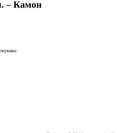
. – Камон
вежување