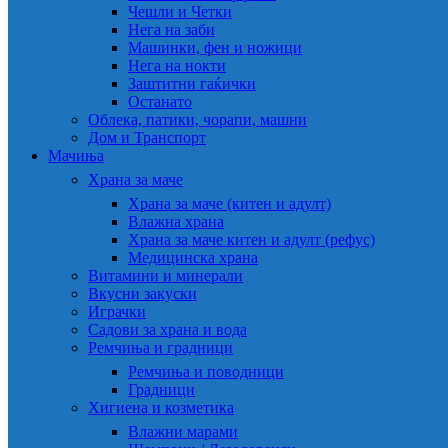
Чешли и Четки
Нега на заби
Машинки, фен и ножици
Нега на нокти
Заштитни гаќички
Останато
Облека, патики, чорапи, машни
Дом и Транспорт
Мачиња
Храна за маче
Храна за маче (китен и адулт)
Влажна храна
Храна за маче китен и адулт (рефус)
Медицинска храна
Витамини и минерали
Вкусни закуски
Играчки
Садови за храна и вода
Ремчиња и градници
Ремчиња и поводници
Градници
Хигиена и козметика
Влажни марами