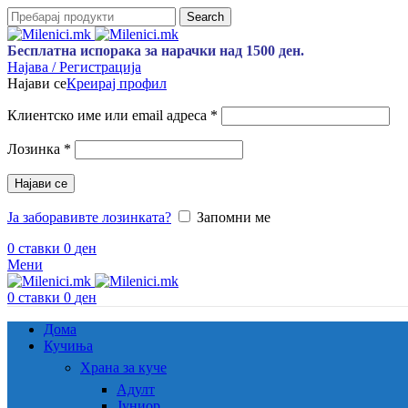
Search
Бесплатна испорака за нарачки над 1500 ден.
Најава / Регистрација
Најави се
Креирај профил
Задолжително
Клиентско име или email адреса
*
Задолжително
Лозинка
*
Најави се
Ја заборавивте лозинката?
Запомни ме
0
ставки
0
ден
Мени
0
ставки
0
ден
Дома
Кучиња
Храна за куче
Адулт
Јуниор