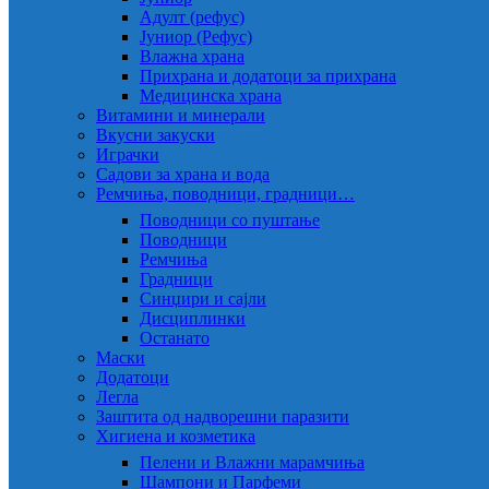
Адулт (рефус)
Јуниор (Рефус)
Влажна храна
Прихрана и додатоци за прихрана
Медицинска храна
Витамини и минерали
Вкусни закуски
Играчки
Садови за храна и вода
Ремчиња, поводници, градници…
Поводници со пуштање
Поводници
Ремчиња
Градници
Синџири и сајли
Дисциплинки
Останато
Маски
Додатоци
Легла
Заштита од надворешни паразити
Хигиена и козметика
Пелени и Влажни марамчиња
Шампони и Парфеми