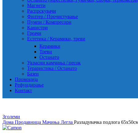
Магнети
Распрскувачи
Филтер / Прочистување
Пумпи / Компресори
Канистри
Греачи
Естетика / Керамики, треви
Керамики
Треви
Останато
Украсни камчиња / песок
Тераристика / Останато
Базен
Промоција
Рефундирање
Контакт
Зголеми
Дома
Продавница
Мачиња
Легла
Разладувачка подлога 65х50с