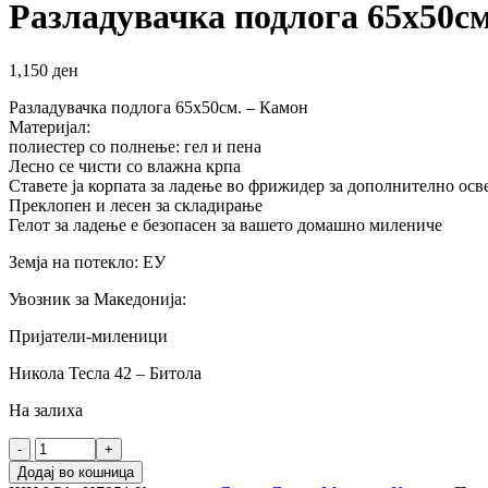
Разладувачка подлога 65х50см
1,150
ден
Разладувачка подлога 65х50см. – Камон
Материјал:
полиестер со полнење: гел и пена
Лесно се чисти со влажна крпа
Ставете ја корпата за ладење во фрижидер за дополнително ос
Преклопен и лесен за складирање
Гелот за ладење е безопасен за вашето домашно милениче
Земја на потекло: ЕУ
Увозник за Македонија:
Пријатели-миленици
Никола Тесла 42 – Битола
На залиха
Разладувачка
подлога
Додај во кошница
65х50см.