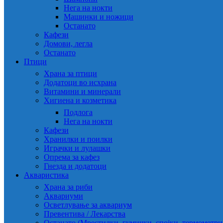
Нега на нокти
Машинки и ножици
Останато
Кафези
Домови, легла
Останато
Птици
Храна за птици
Додатоци во исхрана
Витамини и минерали
Хигиена и козметика
Подлога
Нега на нокти
Кафези
Хранилки и поилки
Играчки и лулашки
Опрема за кафез
Гнезда и додатоци
Акваристика
Храна за риби
Аквариуми
Осветлување за аквариум
Превентива / Лекарства
Останато (Мрестилки, гумички, спојки, термометр