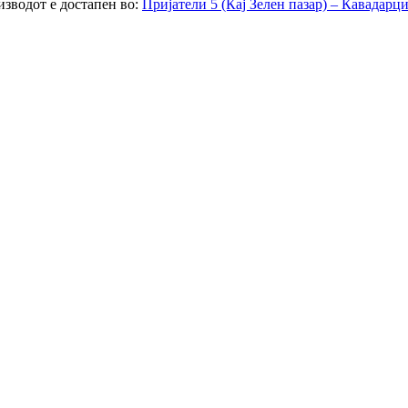
зводот е достапен во:
Пријатели 5 (Кај Зелен пазар) – Кавадарц