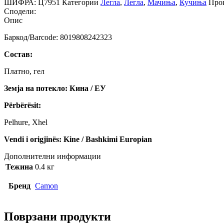
ШИФРА:
Ц7951
Категории
Легла
,
Легла
,
Мачиња
,
Кучиња
Прои
-
Сподели:
Камон
Опис
количина
Баркод/Barcode: 8019808242323
Состав:
Платно, гел
Земја на потекло: Кина / ЕУ
Përbërësit:
Pelhure, Xhel
Vendi i origjinës: Kine / Bashkimi Europian
Дополнителни информации
Тежина
0.4 кг
Бренд
Camon
Поврзани продукти