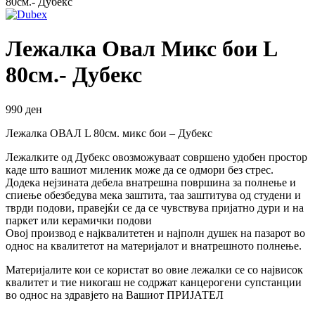
80см.- Дубекс
Лежалка Овал Микс бои L
80см.- Дубекс
990
ден
Лежалка ОВАЛ L 80см. микс бои – Дубекс
Лежалките од Дубекс овозможуваат совршено удобен простор
каде што вашиот миленик може да се одмори без стрес.
Додека нејзината дебела внатрешна површина за полнење и
спиење обезбедува мека заштита, таа заштитува од студени и
тврди подови, правејќи се да се чувствува пријатно дури и на
паркет или керамички подови
Овој производ е најквалитетен и најполн душек на пазарот во
однос на квалитетот на материјалот и внатрешното полнење.
Материјалите кои се користат во овие лежалки се со највисок
квалитет и тие никогаш не содржат канцерогени супстанции
во однос на здравјето на Вашиот ПРИЈАТЕЛ