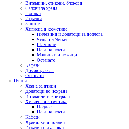
Витамини, стикови, блокови
Садови за храна
Поилки
Играчки
Заштита
Хигиена и козметика
Пилевини и додатоци за подлога
Чешли и Четки
Шампони
Нега на нокти
Машинки и ножици
Останато
Кафези
Домови, легла
Останато
Птици
Храна за птици
Додатоци во исхрана
Витамини и минерали
Хигиена и козметика
Подлога
Нега на нокти
Кафези
Хранилки и поилки
Играчки и лулашки