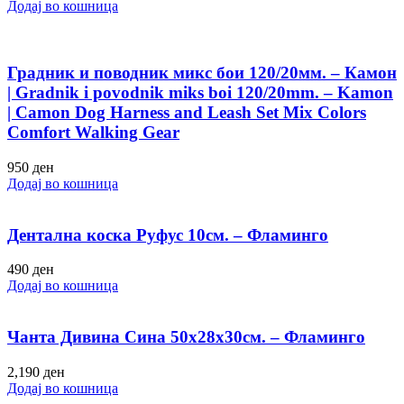
Додај во кошница
Градник и поводник микс бои 120/20мм. – Камон
| Gradnik i povodnik miks boi 120/20mm. – Kamon
| Camon Dog Harness and Leash Set Mix Colors
Comfort Walking Gear
950
ден
Додај во кошница
Дентална коска Руфус 10см. – Фламинго
490
ден
Додај во кошница
Чанта Дивина Сина 50х28х30см. – Фламинго
2,190
ден
Додај во кошница