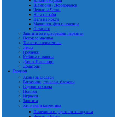
Влажни марами
Шампони / Дезодоранси
Чешли и Четки
Нега на заби
Нега на нокти
Машинки, фен и ножици
Останато
Заштита од надворешни паразити
Песок за мачиња
Тоалети и лопатчиња
Легла
Гребалки
Ќебиња и машни
Дом и Транспорт
Додатоци
Глодари
Храна за глодари
Витамини, стикови, блокови
Садови за храна
Поилки
Играчки
Заштита
Хигиена и козметика
Пилевини и додатоци за подлога
Чешли и Четки