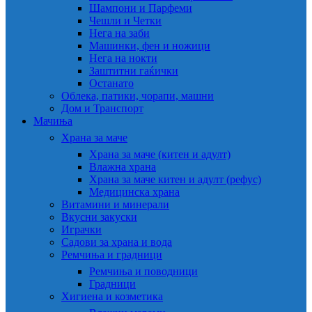
Шампони и Парфеми
Чешли и Четки
Нега на заби
Машинки, фен и ножици
Нега на нокти
Заштитни гаќички
Останато
Облека, патики, чорапи, машни
Дом и Транспорт
Мачиња
Храна за маче
Храна за маче (китен и адулт)
Влажна храна
Храна за маче китен и адулт (рефус)
Медицинска храна
Витамини и минерали
Вкусни закуски
Играчки
Садови за храна и вода
Ремчиња и градници
Ремчиња и поводници
Градници
Хигиена и козметика