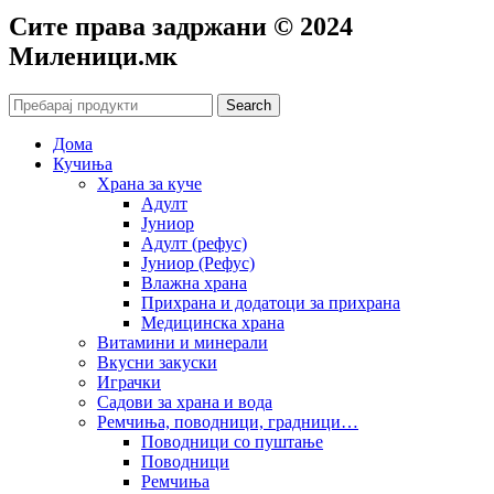
Сите права задржани © 2024
Mиленици.мк
Search
Дома
Кучиња
Храна за куче
Адулт
Јуниор
Адулт (рефус)
Јуниор (Рефус)
Влажна храна
Прихрана и додатоци за прихрана
Медицинска храна
Витамини и минерали
Вкусни закуски
Играчки
Садови за храна и вода
Ремчиња, поводници, градници…
Поводници со пуштање
Поводници
Ремчиња