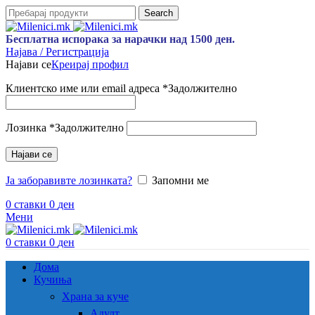
Search
Бесплатна испорака за нарачки над 1500 ден.
Најава / Регистрација
Најави се
Креирај профил
Клиентско име или email адреса
*
Задолжително
Лозинка
*
Задолжително
Најави се
Ја заборавивте лозинката?
Запомни ме
0
ставки
0
ден
Мени
0
ставки
0
ден
Дома
Кучиња
Храна за куче
Адулт