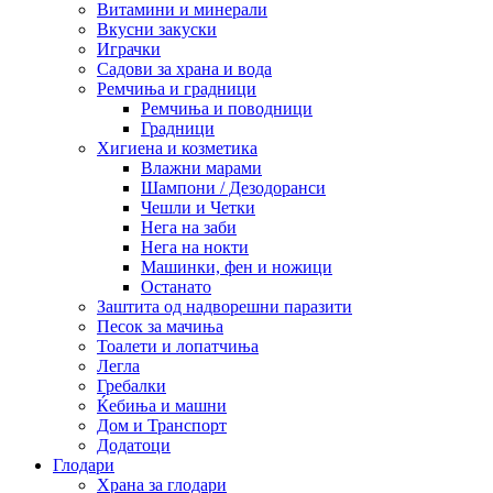
Витамини и минерали
Вкусни закуски
Играчки
Садови за храна и вода
Ремчиња и градници
Ремчиња и поводници
Градници
Хигиена и козметика
Влажни марами
Шампони / Дезодоранси
Чешли и Четки
Нега на заби
Нега на нокти
Машинки, фен и ножици
Останато
Заштита од надворешни паразити
Песок за мачиња
Тоалети и лопатчиња
Легла
Гребалки
Ќебиња и машни
Дом и Транспорт
Додатоци
Глодари
Храна за глодари