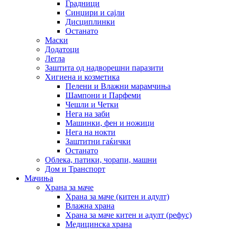
Градници
Синџири и сајли
Дисциплинки
Останато
Маски
Додатоци
Легла
Заштита од надворешни паразити
Хигиена и козметика
Пелени и Влажни марамчиња
Шампони и Парфеми
Чешли и Четки
Нега на заби
Машинки, фен и ножици
Нега на нокти
Заштитни гаќички
Останато
Облека, патики, чорапи, машни
Дом и Транспорт
Мачиња
Храна за маче
Храна за маче (китен и адулт)
Влажна храна
Храна за маче китен и адулт (рефус)
Медицинска храна