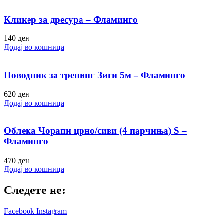
Кликер за дресура – Фламинго
140
ден
Додај во кошница
Поводник за тренинг Зиги 5м – Фламинго
620
ден
Додај во кошница
Облека Чорапи црно/сиви (4 парчиња) S –
Фламинго
470
ден
Додај во кошница
Следете не:
Facebook
Instagram