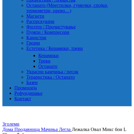
Останато (Мрестилки, гумички, спојки,
термометри, црево…)
Магнети
Распрскувачи
Филтер / Прочистување
Пумпи / Компресори
Канистри
Греачи
Естетика / Керамики, треви
Керамики
Треви
Останато
Украсни камчиња / песок
Тераристика / Останато
Базен
Промоција
Рефундирање
Контакт
Зголеми
Дома
Продавница
Мачиња
Легла
Лежалка Овал Микс бои L