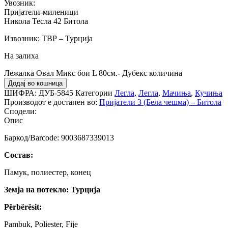
Увозник:
Пријатели-миленици
Никола Тесла 42 Битола
Извозник: ТВР – Турција
На залиха
Лежалка Овал Микс бои L 80см.- Дубекс количина
Додај во кошница
ШИФРА:
ДУБ-5845
Категории
Легла
,
Легла
,
Мачиња
,
Кучиња
Производот е достапен во:
Пријатели 3 (Бела чешма) – Битола
Сподели:
Опис
Баркод/Barcode: 9003687339013
Состав:
Памук, полиестер, конец
Земја на потекло: Турција
Përbërësit:
Pambuk, Poliester, Fije