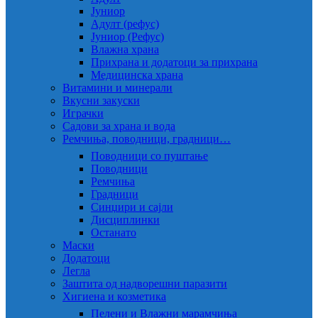
Јуниор
Адулт (рефус)
Јуниор (Рефус)
Влажна храна
Прихрана и додатоци за прихрана
Медицинска храна
Витамини и минерали
Вкусни закуски
Играчки
Садови за храна и вода
Ремчиња, поводници, градници…
Поводници со пуштање
Поводници
Ремчиња
Градници
Синџири и сајли
Дисциплинки
Останато
Маски
Додатоци
Легла
Заштита од надворешни паразити
Хигиена и козметика
Пелени и Влажни марамчиња