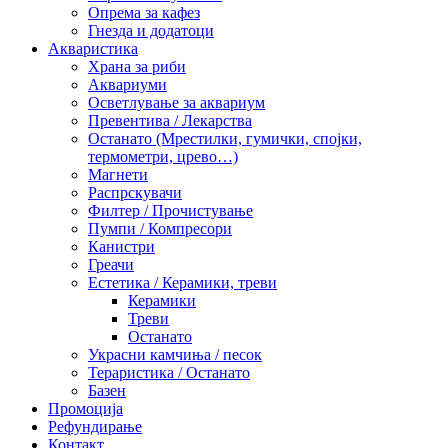
Опрема за кафез
Гнезда и додатоци
Акваристика
Храна за риби
Аквариуми
Осветлување за аквариум
Превентива / Лекарства
Останато (Мрестилки, гумички, спојки,
термометри, црево…)
Магнети
Распрскувачи
Филтер / Прочистување
Пумпи / Компресори
Канистри
Греачи
Естетика / Керамики, треви
Керамики
Треви
Останато
Украсни камчиња / песок
Тераристика / Останато
Базен
Промоција
Рефундирање
Контакт