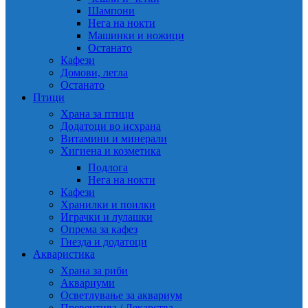
Шампони
Нега на нокти
Машинки и ножици
Останато
Кафези
Домови, легла
Останато
Птици
Храна за птици
Додатоци во исхрана
Витамини и минерали
Хигиена и козметика
Подлога
Нега на нокти
Кафези
Хранилки и поилки
Играчки и лулашки
Опрема за кафез
Гнезда и додатоци
Акваристика
Храна за риби
Аквариуми
Осветлување за аквариум
Превентива / Лекарства