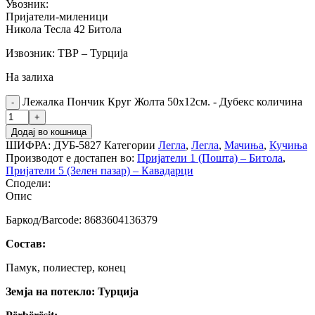
Увозник:
Пријатели-миленици
Никола Тесла 42 Битола
Извозник: ТВР – Турција
На залиха
Лежалка Пончик Круг Жолта 50х12см. - Дубекс количина
Додај во кошница
ШИФРА:
ДУБ-5827
Категории
Легла
,
Легла
,
Мачиња
,
Кучиња
Производот е достапен во:
Пријатели 1 (Пошта) – Битола
,
Пријатели 5 (Зелен пазар) – Кавадарци
Сподели:
Опис
Баркод/Barcode: 8683604136379
Состав:
Памук, полиестер, конец
Земја на потекло: Турција