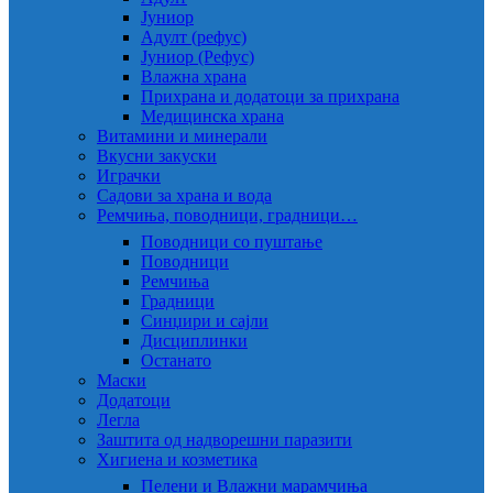
Јуниор
Адулт (рефус)
Јуниор (Рефус)
Влажна храна
Прихрана и додатоци за прихрана
Медицинска храна
Витамини и минерали
Вкусни закуски
Играчки
Садови за храна и вода
Ремчиња, поводници, градници…
Поводници со пуштање
Поводници
Ремчиња
Градници
Синџири и сајли
Дисциплинки
Останато
Маски
Додатоци
Легла
Заштита од надворешни паразити
Хигиена и козметика
Пелени и Влажни марамчиња