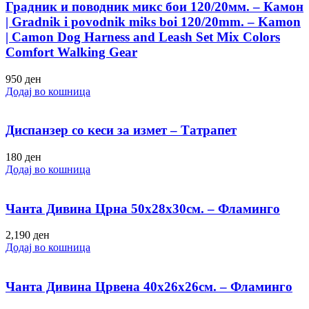
Градник и поводник микс бои 120/20мм. – Камон
| Gradnik i povodnik miks boi 120/20mm. – Kamon
| Camon Dog Harness and Leash Set Mix Colors
Comfort Walking Gear
950
ден
Додај во кошница
Диспанзер со кеси за измет – Татрапет
180
ден
Додај во кошница
Чанта Дивина Црна 50х28х30см. – Фламинго
2,190
ден
Додај во кошница
Чанта Дивина Црвена 40х26х26см. – Фламинго