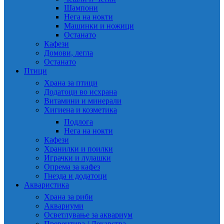
Шампони
Нега на нокти
Машинки и ножици
Останато
Кафези
Домови, легла
Останато
Птици
Храна за птици
Додатоци во исхрана
Витамини и минерали
Хигиена и козметика
Подлога
Нега на нокти
Кафези
Хранилки и поилки
Играчки и лулашки
Опрема за кафез
Гнезда и додатоци
Акваристика
Храна за риби
Аквариуми
Осветлување за аквариум
Превентива / Лекарства