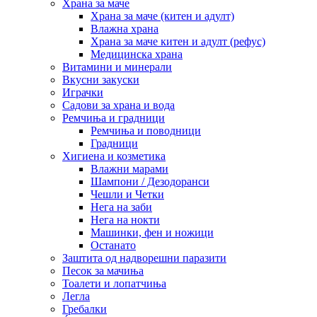
Храна за маче
Храна за маче (китен и адулт)
Влажна храна
Храна за маче китен и адулт (рефус)
Медицинска храна
Витамини и минерали
Вкусни закуски
Играчки
Садови за храна и вода
Ремчиња и градници
Ремчиња и поводници
Градници
Хигиена и козметика
Влажни марами
Шампони / Дезодоранси
Чешли и Четки
Нега на заби
Нега на нокти
Машинки, фен и ножици
Останато
Заштита од надворешни паразити
Песок за мачиња
Тоалети и лопатчиња
Легла
Гребалки