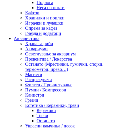
Подлога
Нега на нокти
Кафези
Хранилки и поилки
Играчки и лулашки
Опрема за кафез
Гнезда и додатоци
Акваристика
Храна за риби
Аквариуми
Осветлување за аквариум
Превентива / Лекарства
Останато (Мрестилки, гумички, спојки,
термометри, црево…)
Магнети
Распрскувачи
Филтер / Прочистување
Пумпи / Компресори
Канистри
Греачи
Естетика / Керамики, треви
Керамики
Треви
Останато
Украсни камчиња / песок