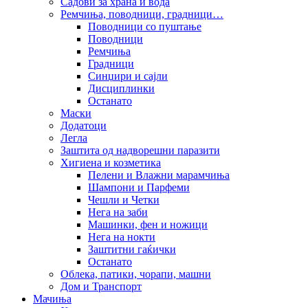
Садови за храна и вода
Ремчиња, поводници, градници…
Поводници со пуштање
Поводници
Ремчиња
Градници
Синџири и сајли
Дисциплинки
Останато
Маски
Додатоци
Легла
Заштита од надворешни паразити
Хигиена и козметика
Пелени и Влажни марамчиња
Шампони и Парфеми
Чешли и Четки
Нега на заби
Машинки, фен и ножици
Нега на нокти
Заштитни гаќички
Останато
Облека, патики, чорапи, машни
Дом и Транспорт
Мачиња