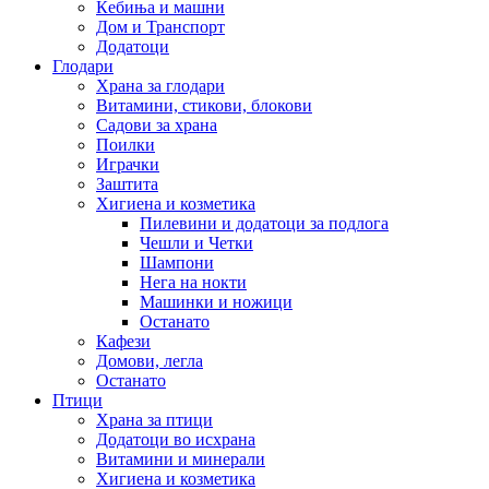
Ќебиња и машни
Дом и Транспорт
Додатоци
Глодари
Храна за глодари
Витамини, стикови, блокови
Садови за храна
Поилки
Играчки
Заштита
Хигиена и козметика
Пилевини и додатоци за подлога
Чешли и Четки
Шампони
Нега на нокти
Машинки и ножици
Останато
Кафези
Домови, легла
Останато
Птици
Храна за птици
Додатоци во исхрана
Витамини и минерали
Хигиена и козметика