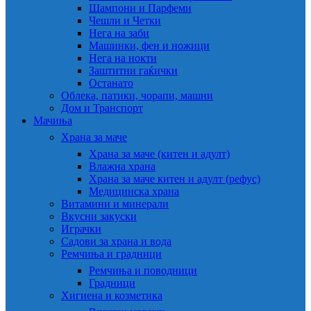
Шампони и Парфеми
Чешли и Четки
Нега на заби
Машинки, фен и ножици
Нега на нокти
Заштитни гаќички
Останато
Облека, патики, чорапи, машни
Дом и Транспорт
Мачиња
Храна за маче
Храна за маче (китен и адулт)
Влажна храна
Храна за маче китен и адулт (рефус)
Медицинска храна
Витамини и минерали
Вкусни закуски
Играчки
Садови за храна и вода
Ремчиња и градници
Ремчиња и поводници
Градници
Хигиена и козметика