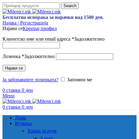
Search
Бесплатна испорака за нарачки над 1500 ден.
Најава / Регистрација
Најави се
Креирај профил
Клиентско име или email адреса
*
Задолжително
Лозинка
*
Задолжително
Најави се
Ја заборавивте лозинката?
Запомни ме
0
ставки
0
ден
Мени
0
ставки
0
ден
Дома
Кучиња
Храна за куче
Адулт