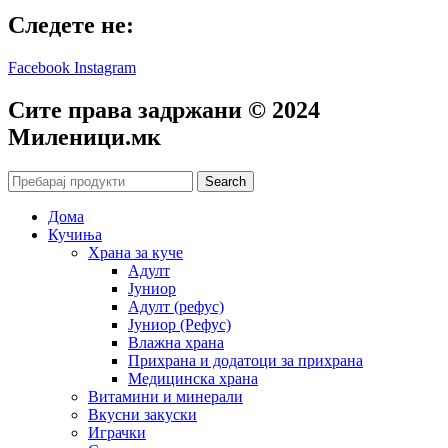
Следете не:
Facebook
Instagram
Сите права задржани © 2024
Mиленици.мк
Search
Дома
Кучиња
Храна за куче
Адулт
Јуниор
Адулт (рефус)
Јуниор (Рефус)
Влажна храна
Прихрана и додатоци за прихрана
Медицинска храна
Витамини и минерали
Вкусни закуски
Играчки