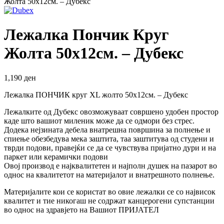
Жолта 50х12см. – Дубекс
Лежалка Пончик Круг
Жолта 50х12см. – Дубекс
1,190
ден
Лежалка ПОНЧИК круг XL жолто 50х12см. – Дубекс
Лежалките од Дубекс овозможуваат совршено удобен простор
каде што вашиот миленик може да се одмори без стрес.
Додека нејзината дебела внатрешна површина за полнење и
спиење обезбедува мека заштита, таа заштитува од студени и
тврди подови, правејќи се да се чувствува пријатно дури и на
паркет или керамички подови
Овој производ е најквалитетен и најполн душек на пазарот во
однос на квалитетот на материјалот и внатрешното полнење.
Материјалите кои се користат во овие лежалки се со највисок
квалитет и тие никогаш не содржат канцерогени супстанции
во однос на здравјето на Вашиот ПРИЈАТЕЛ