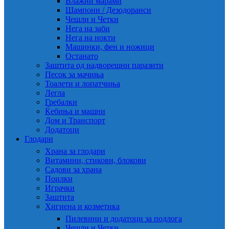
Влажни марами
Шампони / Дезодоранси
Чешли и Четки
Нега на заби
Нега на нокти
Машинки, фен и ножици
Останато
Заштита од надворешни паразити
Песок за мачиња
Тоалети и лопатчиња
Легла
Гребалки
Ќебиња и машни
Дом и Транспорт
Додатоци
Глодари
Храна за глодари
Витамини, стикови, блокови
Садови за храна
Поилки
Играчки
Заштита
Хигиена и козметика
Пилевини и додатоци за подлога
Чешли и Четки