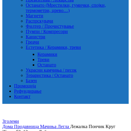
Останато (Мрестилки, гумички, спојки,
термометри, црево…)
Магнети
Распрскувачи
Филтер / Прочистување
Пумпи / Компресори
Канистри
Греачи
Естетика / Керамики, треви
Керамики
Треви
Останато
Украсни камчиња / песок
Тераристика / Останато
Базен
Промоција
Рефундирање
Контакт
Зголеми
Дома
Продавница
Мачиња
Легла
Лежалка Пончик Круг