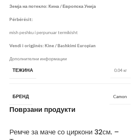
Земја на потекло: Кина / Европска Унија
Përbërësit:
mish peshku i perpunuar termikisht
Vendi i origjinës: Kine / Bashkimi Europian
Дополнителни информации
ТЕЖИНА
0.04 кг
БРЕНД
Camon
Поврзани продукти
Ремче за маче со циркони 32см. –