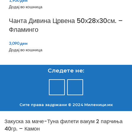
1,900
ден
Додај во кошница
Чанта Дивина Црвена 50х28х30см. –
Фламинго
3,090
ден
Додај во кошница
Следете не:
Сите права задржани © 2024 Mиленици.мк
Закуска за маче-Туна филети вакум 2 парчиња
40гр. – Камон