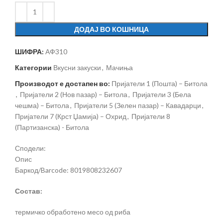
ДОДАЈ ВО КОШНИЦА
ШИФРА:
АФ310
Категории
Вкусни закуски
,
Мачиња
Производот е достапен во:
Пријатели 1 (Пошта) – Битола
,
Пријатели 2 (Нов пазар) – Битола
,
Пријатели 3 (Бела
чешма) – Битола
,
Пријатели 5 (Зелен пазар) – Кавадарци
,
Пријатели 7 (Крст Џамија) – Охрид
,
Пријатели 8
(Партизанска) - Битола
Сподели:
Опис
Баркод/Barcode: 8019808232607
Состав:
термичко обработено месо од риба