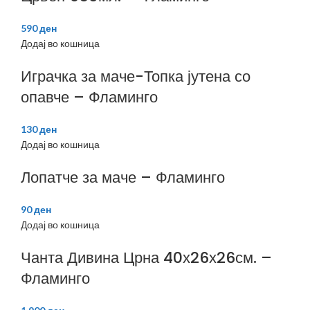
590
ден
Додај во кошница
Играчка за маче-Топка јутена со
опавче – Фламинго
130
ден
Додај во кошница
Лопатче за маче – Фламинго
90
ден
Додај во кошница
Чанта Дивина Црна 40х26х26см. –
Фламинго