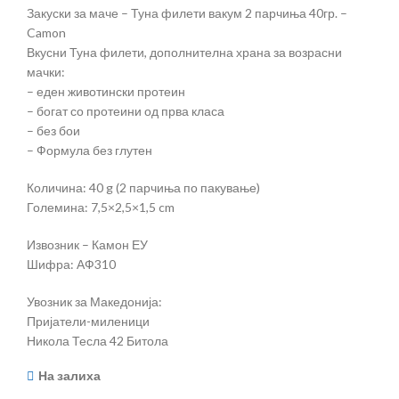
Закуски за маче – Туна филети вакум 2 парчиња 40гр. –
Camon
Вкусни Туна филети, дополнителна храна за возрасни
мачки:
– еден животински протеин
– богат со протеини од прва класа
– без бои
– Формула без глутен
Количина: 40 g (2 парчиња по пакување)
Големина: 7,5×2,5×1,5 cm
Извозник – Камон ЕУ
Шифра: АФ310
Увозник за Македонија:
Пријатели-миленици
Никола Тесла 42 Битола
На залиха