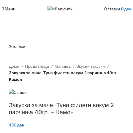
Мени
0
ставки
0
ден
Зголеми
Дома
Продавница
Мачиња
Вкусни закуски
Закуска за маче-Туна филети вакум 2 парчиња 40гр. –
Камон
Закуска за маче-Туна филети вакум 2
парчиња 40гр. – Камон
150
ден