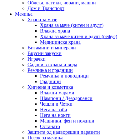
Облека, патики, чорапи, машни
Дом и Транспорт
Мачиња
Храна за маче
Храна за маче (китен и адулт)
Влажна храна
Храна за маче китен и адулт (рефус)
Медицинска храна
Витамини и минерали
Вкусни закуски
Играчки
Садови за храна и вода
Ремчиња и градници
Ремчиња и поводници
Градници
Хигиена и козметика
Влажни марами
Шампони / Дезодоранси
Чешли и Четки
Нега на заби
Нега на нокти
Машинки, фен и ножици
Останато
Заштита од надворешни паразити
Песок за мачиња