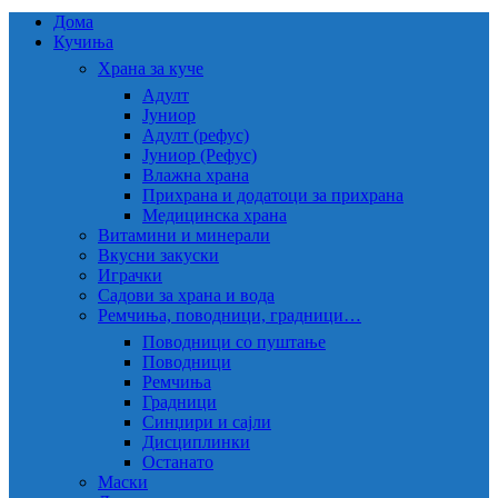
Дома
Кучиња
Храна за куче
Адулт
Јуниор
Адулт (рефус)
Јуниор (Рефус)
Влажна храна
Прихрана и додатоци за прихрана
Медицинска храна
Витамини и минерали
Вкусни закуски
Играчки
Садови за храна и вода
Ремчиња, поводници, градници…
Поводници со пуштање
Поводници
Ремчиња
Градници
Синџири и сајли
Дисциплинки
Останато
Маски