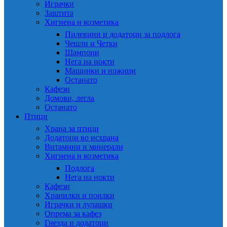
Играчки
Заштита
Хигиена и козметика
Пилевини и додатоци за подлога
Чешли и Четки
Шампони
Нега на нокти
Машинки и ножици
Останато
Кафези
Домови, легла
Останато
Птици
Храна за птици
Додатоци во исхрана
Витамини и минерали
Хигиена и козметика
Подлога
Нега на нокти
Кафези
Хранилки и поилки
Играчки и лулашки
Опрема за кафез
Гнезда и додатоци