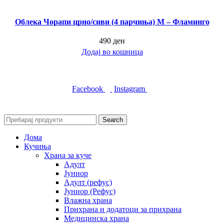
Облека Чорапи црно/сиви (4 парчиња) M – Фламинго
490
ден
Додај во кошница
Следете не:
Facebook
Instagram
Сите права задржани © 2024 Mиленици.мк
Search
Дома
Кучиња
Храна за куче
Адулт
Јуниор
Адулт (рефус)
Јуниор (Рефус)
Влажна храна
Прихрана и додатоци за прихрана
Медицинска храна