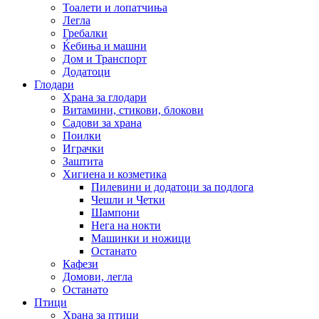
Тоалети и лопатчиња
Легла
Гребалки
Ќебиња и машни
Дом и Транспорт
Додатоци
Глодари
Храна за глодари
Витамини, стикови, блокови
Садови за храна
Поилки
Играчки
Заштита
Хигиена и козметика
Пилевини и додатоци за подлога
Чешли и Четки
Шампони
Нега на нокти
Машинки и ножици
Останато
Кафези
Домови, легла
Останато
Птици
Храна за птици