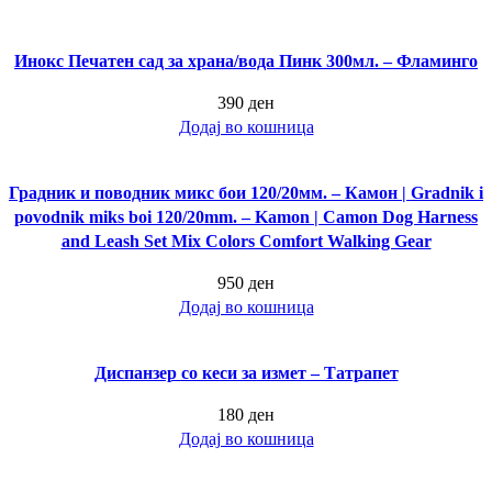
Инокс Печатен сад за храна/вода Пинк 300мл. – Фламинго
390
ден
Додај во кошница
Градник и поводник микс бои 120/20мм. – Камон | Gradnik i
povodnik miks boi 120/20mm. – Kamon | Camon Dog Harness
and Leash Set Mix Colors Comfort Walking Gear
950
ден
Додај во кошница
Диспанзер со кеси за измет – Татрапет
180
ден
Додај во кошница