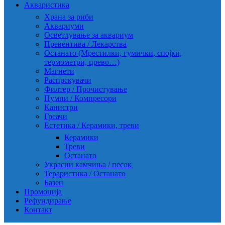
Акваристика
Храна за риби
Аквариуми
Осветлување за аквариум
Превентива / Лекарства
Останато (Мрестилки, гумички, спојки,
термометри, црево…)
Магнети
Распрскувачи
Филтер / Прочистување
Пумпи / Компресори
Канистри
Греачи
Естетика / Керамики, треви
Керамики
Треви
Останато
Украсни камчиња / песок
Тераристика / Останато
Базен
Промоција
Рефундирање
Контакт