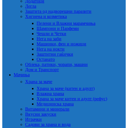
Додатоци
Легла
Заштита од надворешни паразити
Хигиена и козметика
Пелени и Влажни марамчиња
Шампони и Парфеми
Чешли и Четки
Нега на заби
Машинки, фен и ножици
Нега на нокти
Заштитни гаќички
Останато
Облека, патики, чорапи, машни
Дом и Транспорт
Мачиња
Храна за маче
Храна за маче (китен и адулт)
Влажна храна
Храна за маче китен и адулт (рефус)
Медицинска храна
Витамини и минерали
Вкусни закуски
Играчки
Садови за храна и вода