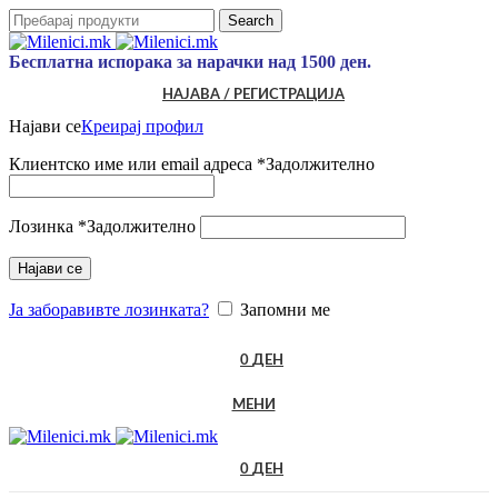
Search
Бесплатна испорака за нарачки над 1500 ден.
НАЈАВА / РЕГИСТРАЦИЈА
Најави се
Креирај профил
Клиентско име или email адреса
*
Задолжително
Лозинка
*
Задолжително
Најави се
Ја заборавивте лозинката?
Запомни ме
0
ДЕН
МЕНИ
0
ДЕН