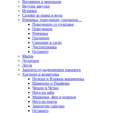
Витамини и минерали
Вкусни закуски
Играчки
Садови за храна и вода
Ремчиња, поводници, градници…
Поводници со пуштање
Поводници
Ремчиња
Градници
Синџири и сајли
Дисциплинки
Останато
Маски
Додатоци
Легла
Заштита од надворешни паразити
Хигиена и козметика
Пелени и Влажни марамчиња
Шампони и Парфеми
Чешли и Четки
Нега на заби
Машинки, фен и ножици
Нега на нокти
Заштитни гаќички
Останато