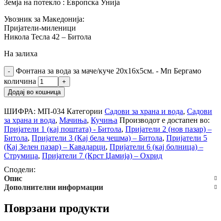
Земја на потекло : Европска Унија
Увозник за Македонија:
Пријатели-миленици
Никола Тесла 42 – Битола
На залиха
Фонтана за вода за маче/куче 20х16х5см. - Мп Бергамо
количина
Додај во кошница
ШИФРА:
МП-034
Категории
Садови за храна и вода
,
Садови
за храна и вода
,
Мачиња
,
Кучиња
Производот е достапен во:
Пријатели 1 (кај поштата) - Битола
,
Пријатели 2 (нов пазар) –
Битола
,
Пријатели 3 (Кај бела чешма) – Битола
,
Пријатели 5
(Кај Зелен пазар) – Кавадарци
,
Пријатели 6 (кај болница) –
Струмица
,
Пријатели 7 (Крст Џамија) – Охрид
Сподели:
Опис
Дополнителни информации
Поврзани продукти