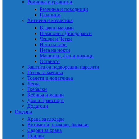
Ремчиња и градници
Ремчиња и поводници
Градници
Хигиена и козметика
Влажни марами
Шампони / Дезодоранси
Чешли и Четки
Нега на заби
Нега на нокти
Машинки, фен и ножици
Останато
Заштита од надворешни паразити
Песок за мачиња
Тоалети и лопатчиња
Легла
Гребалки
Ќебиња и машни
Дом и Транспорт
Додатоци
Глодари
Храна за глодари
Витамини, стикови, блокови
Садови за храна
Поилки