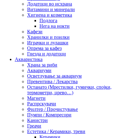
Додатоци во исхрана
Витамини и минерали
Хигиена и козметика
Подлога
Нега на нокти
Кафези
Хранилки и поилки
Играчки и лулашки
Опрема за кафез
Гнезда и додатоци
Акваристика
Храна за риби
Аквариуми
Осветлување за аквариум
Превентива / Лекарства
Останато (Мрестилки, гумички, спојки,
термометри, црево…)
Магнети
Распрскувачи
Филтер / Прочистување
Пумпи / Компресори
Канистри
Греачи
Естетика / Керамики, треви
Керамики