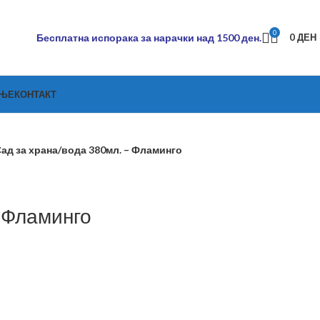
0
Бесплатна испорака за нарачки над 1500 ден.
0
ДЕН
АЊЕ
КОНТАКТ
ад за храна/вода 380мл. – Фламинго
 Фламинго