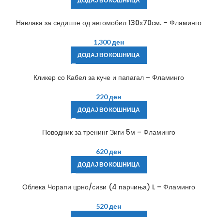
ДОДАЈ ВО КОШНИЦА
Навлака за седиште од автомобил 130х70см. – Фламинго
1,300
ден
ДОДАЈ ВО КОШНИЦА
Кликер со Кабел за куче и папагал – Фламинго
220
ден
ДОДАЈ ВО КОШНИЦА
Поводник за тренинг Зиги 5м – Фламинго
620
ден
ДОДАЈ ВО КОШНИЦА
Облека Чорапи црно/сиви (4 парчиња) L – Фламинго
520
ден