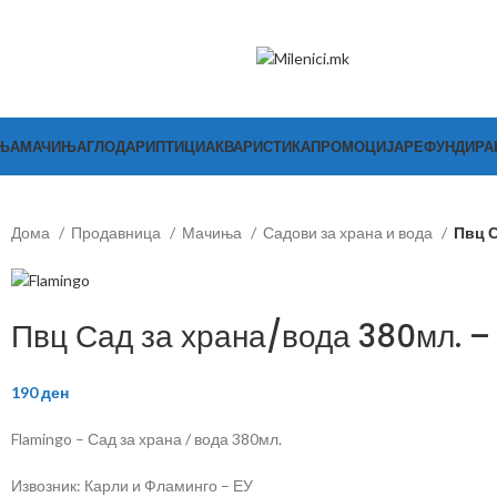
ЊА
МАЧИЊА
ГЛОДАРИ
ПТИЦИ
АКВАРИСТИКА
ПРОМОЦИЈА
РЕФУНДИР
Дома
Продавница
Мачиња
Садови за храна и вода
Пвц С
Пвц Сад за храна/вода 380мл. –
190
ден
Flamingo – Сад за храна / вода 380мл.
Извозник: Карли и Фламинго – ЕУ