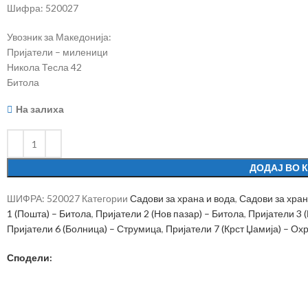
Шифра: 520027
Увозник за Македонија:
Пријатели – миленици
Никола Тесла 42
Битола
На залиха
ДОДАЈ ВО 
ШИФРА:
520027
Категории
Садови за храна и вода
,
Садови за хран
1 (Пошта) – Битола
,
Пријатели 2 (Нов пазар) – Битола
,
Пријатели 3 
Пријатели 6 (Болница) – Струмица
,
Пријатели 7 (Крст Џамија) – Ох
Сподели: