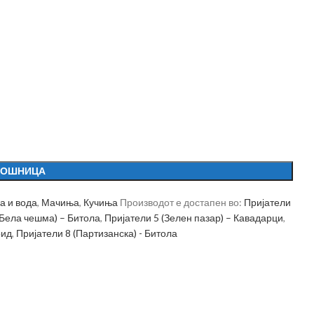
КОШНИЦА
а и вода
,
Мачиња
,
Кучиња
Производот е достапен во:
Пријатели
(Бела чешма) – Битола
,
Пријатели 5 (Зелен пазар) – Кавадарци
,
рид
,
Пријатели 8 (Партизанска) - Битола