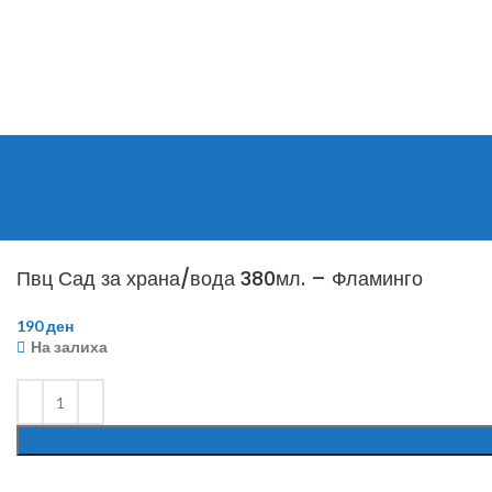
Пвц Сад за храна/вода 380мл. – Фламинго
190
ден
На залиха