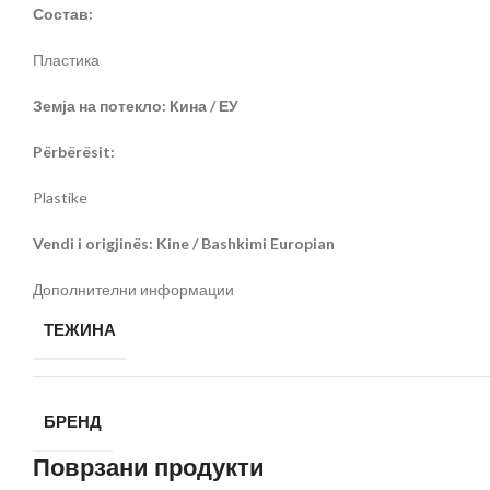
Состав:
Пластика
Земја на потекло: Кина / ЕУ
Përbërësit:
Plastike
Vendi i origjinës: Kine / Bashkimi Europian
Дополнителни информации
ТЕЖИНА
БРЕНД
Поврзани продукти