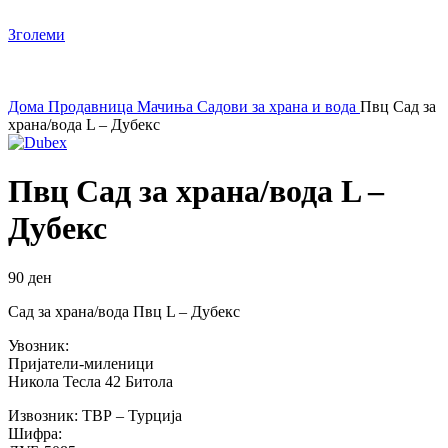
Зголеми
Дома
Продавница
Мачиња
Садови за храна и вода
Пвц Сад за
храна/вода L – Дубекс
Пвц Сад за храна/вода L –
Дубекс
90
ден
Сад за храна/вода Пвц L – Дубекс
Увозник:
Пријатели-миленици
Никола Тесла 42 Битола
Извозник: ТВР – Турција
Шифра: