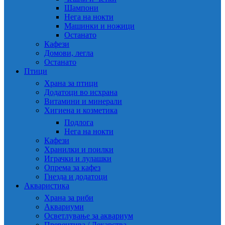
Шампони
Нега на нокти
Машинки и ножици
Останато
Кафези
Домови, легла
Останато
Птици
Храна за птици
Додатоци во исхрана
Витамини и минерали
Хигиена и козметика
Подлога
Нега на нокти
Кафези
Хранилки и поилки
Играчки и лулашки
Опрема за кафез
Гнезда и додатоци
Акваристика
Храна за риби
Аквариуми
Осветлување за аквариум
Превентива / Лекарства