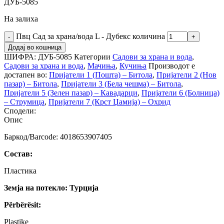
ДУБ-5085
На залиха
Пвц Сад за храна/вода L - Дубекс количина
Додај во кошница
ШИФРА:
ДУБ-5085
Категории
Садови за храна и вода
,
Садови за храна и вода
,
Мачиња
,
Кучиња
Производот е
достапен во:
Пријатели 1 (Пошта) – Битола
,
Пријатели 2 (Нов
пазар) – Битола
,
Пријатели 3 (Бела чешма) – Битола
,
Пријатели 5 (Зелен пазар) – Кавадарци
,
Пријатели 6 (Болница)
– Струмица
,
Пријатели 7 (Крст Џамија) – Охрид
Сподели:
Опис
Баркод/Barcode: 4018653907405
Состав:
Пластика
Земја на потекло: Турција
Përbërësit:
Plastike