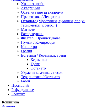
Храна за риби
Аквариуми
Осветлување за аквариум
Превентива / Лекарства
Останато (Мрестилки, гумички, спојки,
термометри, црево…)
Магнети
Распрскувачи
Филтер / Прочистување
Пумпи / Компресори
Канистри
Греачи
Естетика / Керамики, треви
Керамики
Треви
Останато
Украсни камчиња / песок
Тераристика / Останато
Базен
Промоција
Рефундирање
Контакт
Кошничка
Затвори