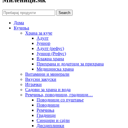
Search
Дома
Кучиња
Храна за куче
Адулт
Јуниор
Адулт (рефус)
Јуниор (Рефус)
Влажна храна
Прихрана и додатоци за прихрана
Медицинска храна
Витамини и минерали
Вкусни закуски
Играчки
Садови за храна и вода
Ремчиња, поводници, градници…
Поводници со пуштање
Поводници
Ремчиња
Градници
Синџири и сајли
Дисциплинки