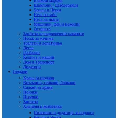
Влажни марами
Шампони / Дезодоранси
Чешли и Четки
Нега на заби
Нега на нокти
Машинки, фен и ножици
Останато
Заштита од надворешни паразити
Песок за мачиња
Тоалети и лопатчиња
Легла
Гребалки
Ќебиња и машни
Дом и Транспорт
Додатоци
Глодари
Храна за глодари
Витамини, стикови, блокови
Садови за храна
Поилки
Играчки
Заштита
Хигиена и козметика
Пилевини и додатоци за подлога
Чешли и Четки