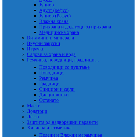
Јуниор
Адулт (рефус)
Јуниор (Рефус)
Влажна храна
Прихрана и додатоци за прихрана
Медицинска храна
Витамини и минерали
Вкусни закуски
Играчки
Садови за храна и вода
Ремчиња, поводници, градници…
Поводници со пуштање
Поводници
Ремчиња
Градници
Синџири и сајли
Дисциплинки
Останато
Маски
Додатоци
Легла
Заштита од надворешни паразити
Хигиена и козметика
Пелени и Влажни марамчиња