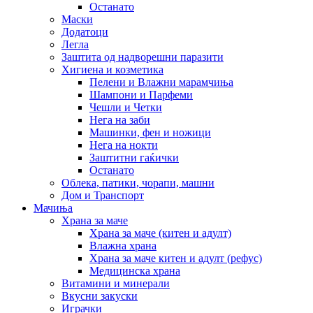
Останато
Маски
Додатоци
Легла
Заштита од надворешни паразити
Хигиена и козметика
Пелени и Влажни марамчиња
Шампони и Парфеми
Чешли и Четки
Нега на заби
Машинки, фен и ножици
Нега на нокти
Заштитни гаќички
Останато
Облека, патики, чорапи, машни
Дом и Транспорт
Мачиња
Храна за маче
Храна за маче (китен и адулт)
Влажна храна
Храна за маче китен и адулт (рефус)
Медицинска храна
Витамини и минерали
Вкусни закуски
Играчки