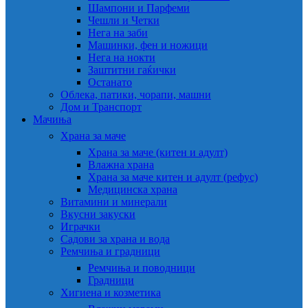
Шампони и Парфеми
Чешли и Четки
Нега на заби
Машинки, фен и ножици
Нега на нокти
Заштитни гаќички
Останато
Облека, патики, чорапи, машни
Дом и Транспорт
Мачиња
Храна за маче
Храна за маче (китен и адулт)
Влажна храна
Храна за маче китен и адулт (рефус)
Медицинска храна
Витамини и минерали
Вкусни закуски
Играчки
Садови за храна и вода
Ремчиња и градници
Ремчиња и поводници
Градници
Хигиена и козметика