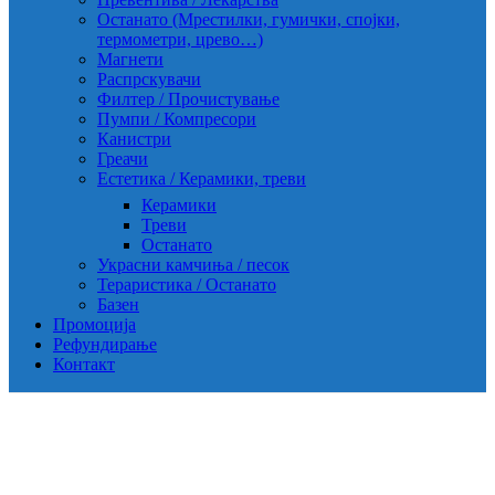
Останато (Мрестилки, гумички, спојки,
термометри, црево…)
Магнети
Распрскувачи
Филтер / Прочистување
Пумпи / Компресори
Канистри
Греачи
Естетика / Керамики, треви
Керамики
Треви
Останато
Украсни камчиња / песок
Тераристика / Останато
Базен
Промоција
Рефундирање
Контакт