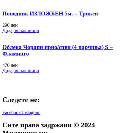
Поводник ИЗЛОЖБЕН 5м. – Трикси
290
ден
Додај во кошница
Облека Чорапи црно/сиви (4 парчиња) S –
Фламинго
470
ден
Додај во кошница
Следете не:
Facebook
Instagram
Сите права задржани © 2024
Mиленици.мк