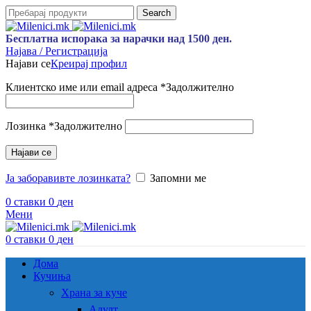
Search
Бесплатна испорака за нарачки над 1500 ден.
Најава / Регистрација
Најави се
Креирај профил
Клиентско име или email адреса
*
Задолжително
Лозинка
*
Задолжително
Најави се
Ја заборавивте лозинката?
Запомни ме
0
ставки
0
ден
Мени
0
ставки
0
ден
Дома
Кучиња
Храна за куче
Адулт