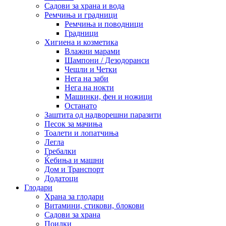
Садови за храна и вода
Ремчиња и градници
Ремчиња и поводници
Градници
Хигиена и козметика
Влажни марами
Шампони / Дезодоранси
Чешли и Четки
Нега на заби
Нега на нокти
Машинки, фен и ножици
Останато
Заштита од надворешни паразити
Песок за мачиња
Тоалети и лопатчиња
Легла
Гребалки
Ќебиња и машни
Дом и Транспорт
Додатоци
Глодари
Храна за глодари
Витамини, стикови, блокови
Садови за храна
Поилки