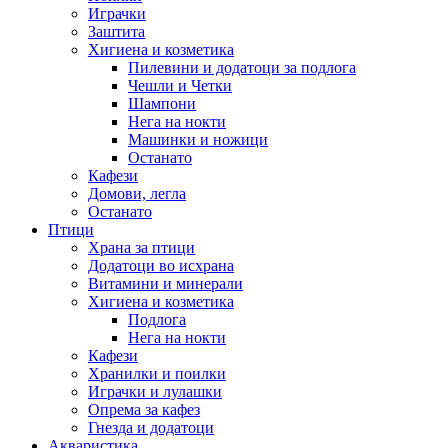
Играчки
Заштита
Хигиена и козметика
Пилевини и додатоци за подлога
Чешли и Четки
Шампони
Нега на нокти
Машинки и ножици
Останато
Кафези
Домови, легла
Останато
Птици
Храна за птици
Додатоци во исхрана
Витамини и минерали
Хигиена и козметика
Подлога
Нега на нокти
Кафези
Хранилки и поилки
Играчки и лулашки
Опрема за кафез
Гнезда и додатоци
Акваристика