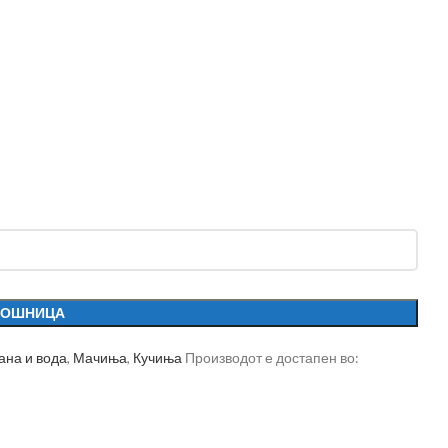
КОШНИЦА
ана и вода
,
Мачиња
,
Кучиња
Производот е достапен во: