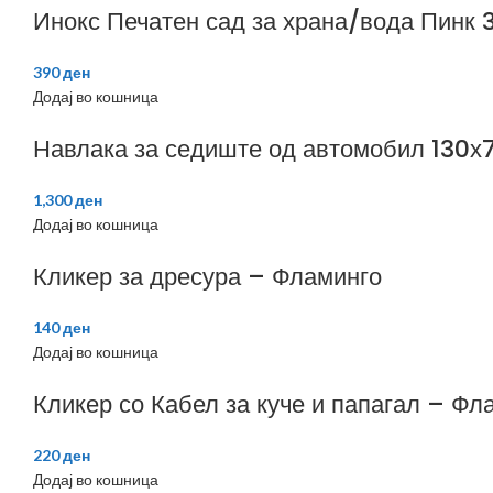
Инокс Печатен сад за храна/вода Пинк 
390
ден
Додај во кошница
Навлака за седиште од автомобил 130х
1,300
ден
Додај во кошница
Кликер за дресура – Фламинго
140
ден
Додај во кошница
Кликер со Кабел за куче и папагал – Фл
220
ден
Додај во кошница