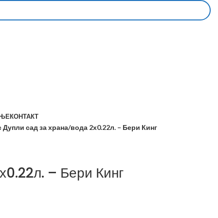
АЊЕ
КОНТАКТ
 Дупли сад за храна/вода 2х0.22л. – Бери Кинг
х0.22л. – Бери Кинг