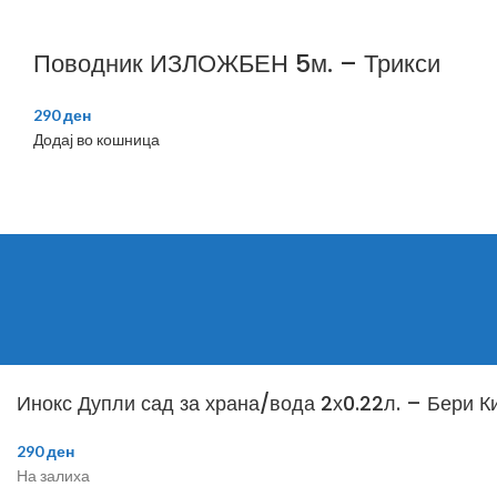
Поводник ИЗЛОЖБЕН 5м. – Трикси
290
ден
Додај во кошница
Инокс Дупли сад за храна/вода 2х0.22л. – Бери К
290
ден
На залиха