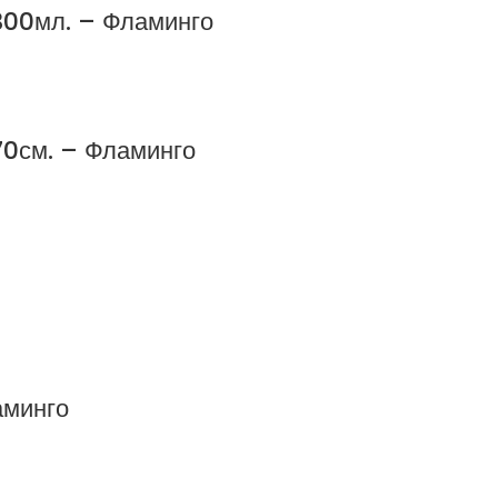
300мл. – Фламинго
70см. – Фламинго
аминго