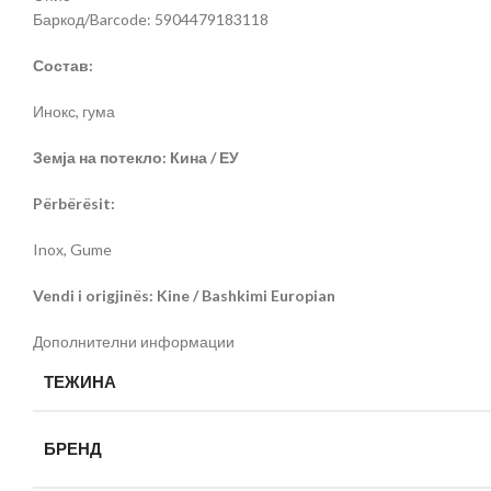
Баркод/Barcode: 5904479183118
Состав:
Инокс, гума
Земја на потекло: Кина / ЕУ
Përbërësit:
Inox, Gume
Vendi i origjinës: Kine / Bashkimi Europian
Дополнителни информации
ТЕЖИНА
БРЕНД