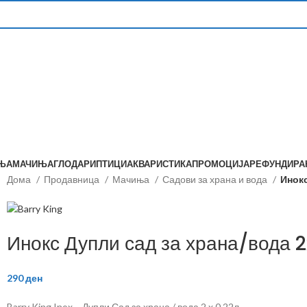
ЊА
МАЧИЊА
ГЛОДАРИ
ПТИЦИ
АКВАРИСТИКА
ПРОМОЦИЈА
РЕФУНДИР
Дома
Продавница
Мачиња
Садови за храна и вода
Инокс
Инокс Дупли сад за храна/вода 2
290
ден
Barry King Inox – Дупли Сад за храна / вода 2 x 0.22л.