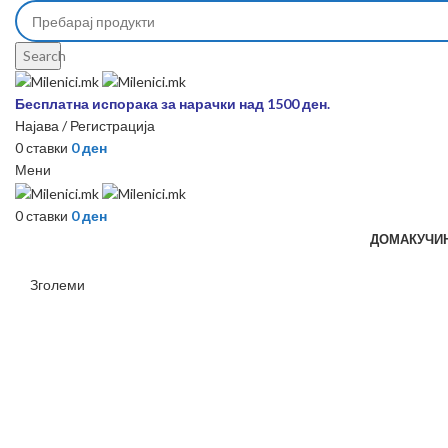
Search
Бесплатна испорака за нарачки над 1500 ден.
Најава / Регистрација
0
ставки
0
ден
Мени
0
ставки
0
ден
ДОМА
КУЧИ
Зголеми