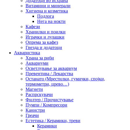
Додатоци во исхрана
Витамини и минерали
Хигиена и козметика
Подлога
Нега на нокти
Кафези
Хранилки и поилки
Играчки и лулашки
Опрема за кафез
Гнезда и додатоци
Акваристика
Храна за риби
Аквариуми
Осветлување за аквариум
Превентива / Лекарства
Останато (Мрестилки, гумички, спојки,
термометри, црево…)
Магнети
Распрскувачи
Филтер / Прочистување
Пумпи / Компресори
Канистри
Греачи
Естетика / Керамики, треви
Керамики