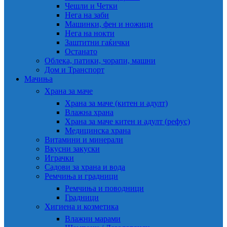
Чешли и Четки
Нега на заби
Машинки, фен и ножици
Нега на нокти
Заштитни гаќички
Останато
Облека, патики, чорапи, машни
Дом и Транспорт
Мачиња
Храна за маче
Храна за маче (китен и адулт)
Влажна храна
Храна за маче китен и адулт (рефус)
Медицинска храна
Витамини и минерали
Вкусни закуски
Играчки
Садови за храна и вода
Ремчиња и градници
Ремчиња и поводници
Градници
Хигиена и козметика
Влажни марами