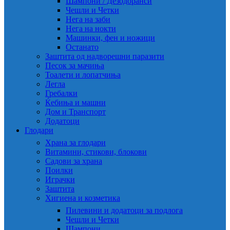
Шампони / Дезодоранси
Чешли и Четки
Нега на заби
Нега на нокти
Машинки, фен и ножици
Останато
Заштита од надворешни паразити
Песок за мачиња
Тоалети и лопатчиња
Легла
Гребалки
Ќебиња и машни
Дом и Транспорт
Додатоци
Глодари
Храна за глодари
Витамини, стикови, блокови
Садови за храна
Поилки
Играчки
Заштита
Хигиена и козметика
Пилевини и додатоци за подлога
Чешли и Четки
Шампони