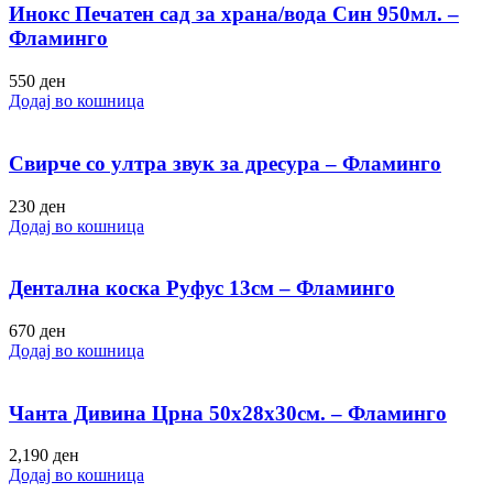
Инокс Печатен сад за храна/вода Син 950мл. –
Фламинго
550
ден
Додај во кошница
Свирче со ултра звук за дресура – Фламинго
230
ден
Додај во кошница
Дентална коска Руфус 13см – Фламинго
670
ден
Додај во кошница
Чанта Дивина Црна 50х28х30см. – Фламинго
2,190
ден
Додај во кошница