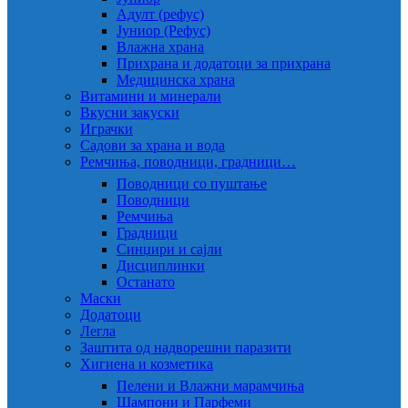
Адулт (рефус)
Јуниор (Рефус)
Влажна храна
Прихрана и додатоци за прихрана
Медицинска храна
Витамини и минерали
Вкусни закуски
Играчки
Садови за храна и вода
Ремчиња, поводници, градници…
Поводници со пуштање
Поводници
Ремчиња
Градници
Синџири и сајли
Дисциплинки
Останато
Маски
Додатоци
Легла
Заштита од надворешни паразити
Хигиена и козметика
Пелени и Влажни марамчиња
Шампони и Парфеми