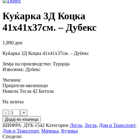
Куќарка 3Д Коцка
41х41х37см. – Дубекс
1,890
ден
Куќарка 3Д Коцка 41х41х37см. – Дубекс
Земја на производство: Турција
Извозник: Дубекс
Увозник:
Пријатели-миленици
Никола Тесла 42 Битола
На залиха
Куќарка
3Д
Додај во кошница
Коцка
ШИФРА:
ДУБ-1542
Категории
Легла
,
Легла
,
Дом и Транспорт
,
41х41х37см.
Дом и Транспорт
,
Мачиња
,
Кучиња
-
Сподели: