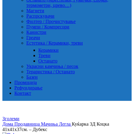
термометри, црево…)
Магнети
Распрскувачи
Филтер / Прочистување
Пумпи / Компресори
Канистри
Греачи
Естетика / Керамики, треви
Керамики
Треви
Останато
Украсни камчиња / песок
Тераристика / Останато
Базен
Промоција
Рефундирање
Контакт
Зголеми
Дома
Продавница
Мачиња
Легла
Куќарка 3Д Коцка
41х41х37см. – Дубекс