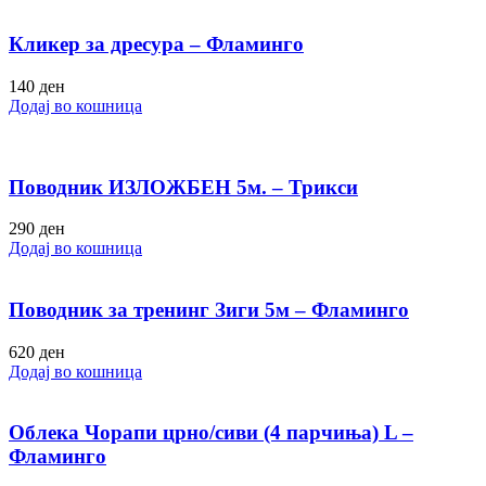
Кликер за дресура – Фламинго
140
ден
Додај во кошница
Поводник ИЗЛОЖБЕН 5м. – Трикси
290
ден
Додај во кошница
Поводник за тренинг Зиги 5м – Фламинго
620
ден
Додај во кошница
Облека Чорапи црно/сиви (4 парчиња) L –
Фламинго