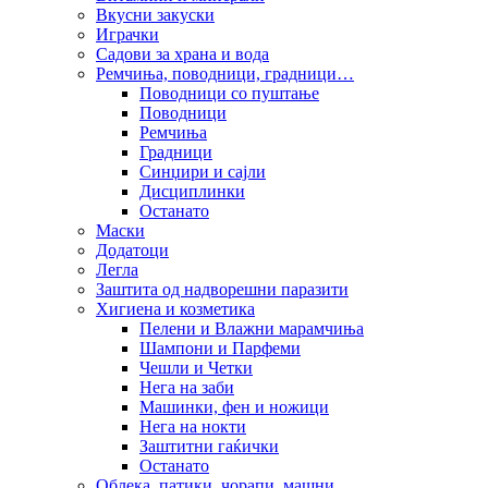
Вкусни закуски
Играчки
Садови за храна и вода
Ремчиња, поводници, градници…
Поводници со пуштање
Поводници
Ремчиња
Градници
Синџири и сајли
Дисциплинки
Останато
Маски
Додатоци
Легла
Заштита од надворешни паразити
Хигиена и козметика
Пелени и Влажни марамчиња
Шампони и Парфеми
Чешли и Четки
Нега на заби
Машинки, фен и ножици
Нега на нокти
Заштитни гаќички
Останато
Облека, патики, чорапи, машни