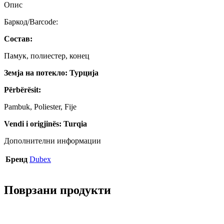
Дубекс
Опис
количина
Баркод/Barcode:
Состав:
Памук, полиестер, конец
Земја на потекло: Турција
Përbërësit:
Pambuk, Poliester, Fije
Vendi i origjinës: Turqia
Дополнителни информации
Бренд
Dubex
Поврзани продукти