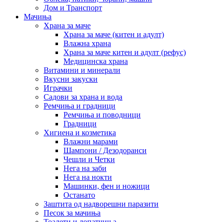
Дом и Транспорт
Мачиња
Храна за маче
Храна за маче (китен и адулт)
Влажна храна
Храна за маче китен и адулт (рефус)
Медицинска храна
Витамини и минерали
Вкусни закуски
Играчки
Садови за храна и вода
Ремчиња и градници
Ремчиња и поводници
Градници
Хигиена и козметика
Влажни марами
Шампони / Дезодоранси
Чешли и Четки
Нега на заби
Нега на нокти
Машинки, фен и ножици
Останато
Заштита од надворешни паразити
Песок за мачиња
Тоалети и лопатчиња