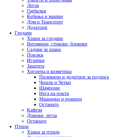
Легла
Гребалки
Ќебиња и машни
Дом и Транспорт
Додатоци
Глодари
Храна за глодари
Витамини, стикови, блокови
Садови за храна
Поилки
Играчки
Заштита
Хигиена и козметика
Пилевини и додатоци за подлога
Чешли и Четки
Шампони
Нега на нокти
Машинки и ножици
Останато
Кафези
Домови, легла
Останато
Птици
Храна за птици