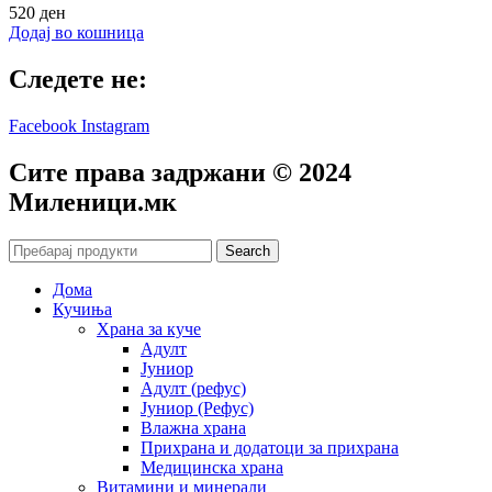
520
ден
Додај во кошница
Следете не:
Facebook
Instagram
Сите права задржани © 2024
Mиленици.мк
Search
Дома
Кучиња
Храна за куче
Адулт
Јуниор
Адулт (рефус)
Јуниор (Рефус)
Влажна храна
Прихрана и додатоци за прихрана
Медицинска храна
Витамини и минерали