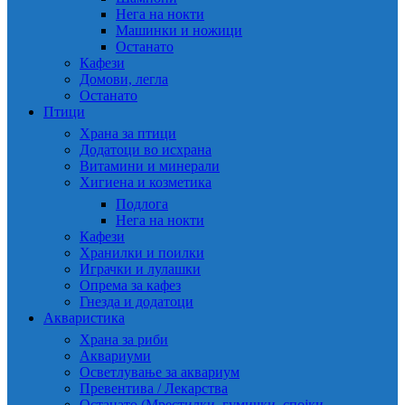
Нега на нокти
Машинки и ножици
Останато
Кафези
Домови, легла
Останато
Птици
Храна за птици
Додатоци во исхрана
Витамини и минерали
Хигиена и козметика
Подлога
Нега на нокти
Кафези
Хранилки и поилки
Играчки и лулашки
Опрема за кафез
Гнезда и додатоци
Акваристика
Храна за риби
Аквариуми
Осветлување за аквариум
Превентива / Лекарства
Останато (Мрестилки, гумички, спојки,