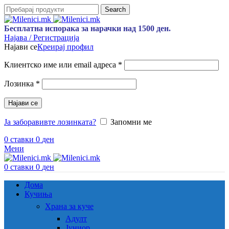
Search
Бесплатна испорака за нарачки над 1500 ден.
Најава / Регистрација
Најави се
Креирај профил
Задолжително
Клиентско име или email адреса
*
Задолжително
Лозинка
*
Најави се
Ја заборавивте лозинката?
Запомни ме
0
ставки
0
ден
Мени
0
ставки
0
ден
Дома
Кучиња
Храна за куче
Адулт
Јуниор