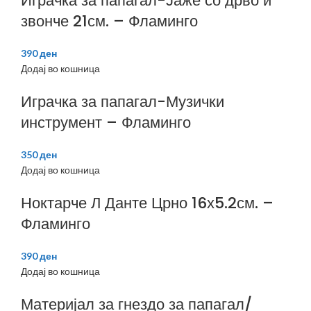
Играчка за папагал-Јаже со дрво и
звонче 21см. – Фламинго
390
ден
Додај во кошница
Играчка за папагал-Музички
инструмент – Фламинго
350
ден
Додај во кошница
Ноктарче Л Данте Црно 16х5.2см. –
Фламинго
390
ден
Додај во кошница
Материјал за гнездо за папагал/