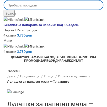
Search
Бесплатна испорака за нарачки над 1500 ден.
Најава / Регистрација
4
ставки
3,780
ден
Мени
4
ставки
3,780
ден
ДОМА
КУЧИЊА
МАЧИЊА
ГЛОДАРИ
ПТИЦИ
АКВАРИСТИКА
ПРОМОЦИЈА
РЕФУНДИРАЊЕ
КОНТАКТ
Зголеми
Дома
Продавница
Птици
Играчки и лулашки
Лулашка за папагал мала – Фламинго
Лулашка за папагал мала –