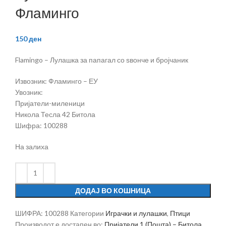
Фламинго
150
ден
Flamingo – Лулашка за папагал со ѕвонче и бројчаник
Извозник: Фламинго – ЕУ
Увозник:
Пријатели-миленици
Никола Тесла 42 Битола
Шифра: 100288
На залиха
ДОДАЈ ВО КОШНИЦА
ШИФРА:
100288
Категории
Играчки и лулашки
,
Птици
Производот е достапен во:
Пријатели 1 (Пошта) – Битола
,