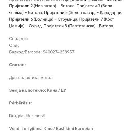
Пријатели 2 (Нов пазар) – Битола
,
Пријатели 3 (Бела
чешма) – Битола
,
Пријатели 5 (Зелен пазар) – Кавадарци
,
Пријатели 6 (Болница) – Струмица
,
Пријатели 7 (Крст
Џамија) – Охрид
,
Пријатели 8 (Партизанска) - Битола
Сподели:
Опис
Баркод/Barcode: 5400274258957
Состав:
Дрво, пластика, метал
Земја на потекло: Кина / ЕУ
Përbërësit:
Dru, plastike, metal
Vendi i origjinës: Kine / Bashkimi Europian