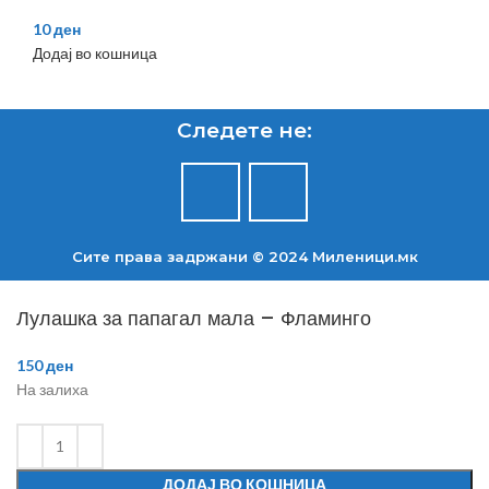
10
ден
Додај во кошница
Следете не:
Сите права задржани © 2024 Mиленици.мк
Лулашка за папагал мала – Фламинго
150
ден
На залиха
ДОДАЈ ВО КОШНИЦА