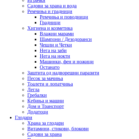
Играчки
Садови за храна и вода
Ремчиња и градници
Ремчиња и поводници
Градници
Хигиена и козметика
Влажни марами
Шампони / Дезодоранси
Чешли и Четки
Нега на заби
Нега на нокти
Машинки, фен и ножици
Останато
Заштита од надворешни паразити
Песок за мачиња
Тоалети и лопатчиња
Легла
Гребалки
Ќебиња и машни
Дом и Транспорт
Додатоци
Глодари
Храна за глодари
Витамини, стикови, блокови
Садови за храна