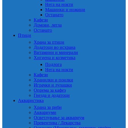
Нега на нокти
Машинки и ножици
Останато
Кафези
Домови, легла
Останато
Птици
Храна за птици
Додатоци во исхрана
Витамини и минерали
Хигиена и козметика
Подлога
Нега на нокти
Кафези
Хранилки и поилки
Играчки и лулашки
Опрема за кафез
Гнезда и додатоци
Акваристика
Храна за риби
Аквариуми
Осветлување за аквариум
Превентива / Лекарства
Останато (Мрестилки, гумички, спојки,