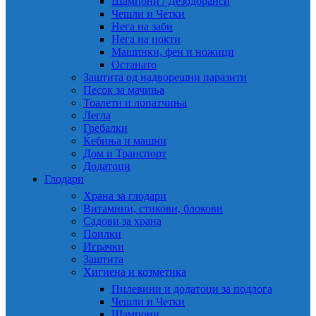
Шампони / Дезодоранси
Чешли и Четки
Нега на заби
Нега на нокти
Машинки, фен и ножици
Останато
Заштита од надворешни паразити
Песок за мачиња
Тоалети и лопатчиња
Легла
Гребалки
Ќебиња и машни
Дом и Транспорт
Додатоци
Глодари
Храна за глодари
Витамини, стикови, блокови
Садови за храна
Поилки
Играчки
Заштита
Хигиена и козметика
Пилевини и додатоци за подлога
Чешли и Четки
Шампони