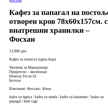
Фосхан
Кафез за папагал на постољ
отворен кров 78х60х157см. с
внатрешни хранилки –
Фосхан
13,990
ден
Кафез за папагал (црна боја)
Увозник за Македонија:
Пријатели – миленици
Никола Тесла 42
Битола
Извозник: Фосхан– Кина
kafez za tigrica / kafez za nimfa / kafez za kanarinec / kafez za
papagal / bird cage