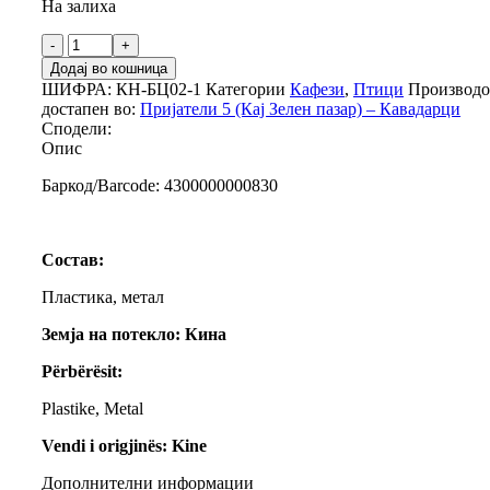
На залиха
Додај во кошница
ШИФРА:
КН-БЦ02-1
Категории
Кафези
,
Птици
Производо
достапен во:
Пријатели 5 (Кај Зелен пазар) – Кавадарци
Сподели:
Опис
Баркод/Barcode: 4300000000830
Состав:
Пластика, метал
Земја на потекло: Кина
Përbërësit:
Plastike, Metal
Vendi i origjinës: Kine
Дополнителни информации