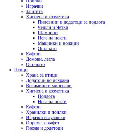
Поилки
Играчки
Заштита
Хигиена и козметика
Пилевини и додатоци за подлога
Чешли и Четки
Шампони
Нега на нокти
Машинки и ножици
Останато
Кафези
Домови, легла
Останато
Птици
Храна за птици
Додатоци во исхрана
Витамини и минерали
Хигиена и козметика
Подлога
Нега на нокти
Кафези
Хранилки и поилки
Играчки и лулашки
Опрема за кафез
Гнезда и додатоци