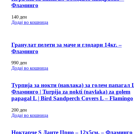
Фламинго
140
ден
Додај во кошница
Гранулат пелети за маче и глодари 14кг. –
Фламинго
990
ден
Додај во кошница
Турпија за нокти (навлака) за голем папагал 
Фламинго | Turpija za nokti (navlaka) za golem
papagal L | Bird Sandperch Covers L – Flamingo
200
ден
Додај во кошница
Ноктарче S Данте Црно – 12х5см. – Фламинго