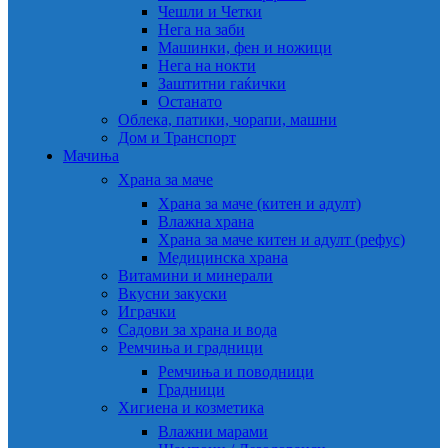
Чешли и Четки
Нега на заби
Машинки, фен и ножици
Нега на нокти
Заштитни гаќички
Останато
Облека, патики, чорапи, машни
Дом и Транспорт
Мачиња
Храна за маче
Храна за маче (китен и адулт)
Влажна храна
Храна за маче китен и адулт (рефус)
Медицинска храна
Витамини и минерали
Вкусни закуски
Играчки
Садови за храна и вода
Ремчиња и градници
Ремчиња и поводници
Градници
Хигиена и козметика
Влажни марами