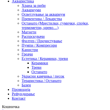
Акваристика
Храна за риби
Аквариуми
Осветлување за аквариум
Превентива / Лекарства
Останато (Мрестилки, гумички, спојки,
термометри, црево…)
Магнети
Распрскувачи
Филтер / Прочистување
Пумпи / Компресори
Канистри
Греачи
Естетика / Керамики, треви
Керамики
Треви
Останато
Украсни камчиња / песок
Тераристика / Останато
Базен
Промоција
Рефундирање
Контакт
Кошничка