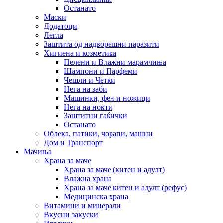
Останато
Маски
Додатоци
Легла
Заштита од надворешни паразити
Хигиена и козметика
Пелени и Влажни марамчиња
Шампони и Парфеми
Чешли и Четки
Нега на заби
Машинки, фен и ножици
Нега на нокти
Заштитни гаќички
Останато
Облека, патики, чорапи, машни
Дом и Транспорт
Мачиња
Храна за маче
Храна за маче (китен и адулт)
Влажна храна
Храна за маче китен и адулт (рефус)
Медицинска храна
Витамини и минерали
Вкусни закуски