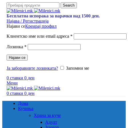
Search
Бесплатна испорака за нарачки над 1500 ден.
Најава / Регистрација
Најави се
Креирај профил
Клиентско име или email адреса
*
Лозинка
*
Најави се
Ја заборавивте лозинката?
Запомни ме
0
ставки
0
ден
Мени
0
ставки
0
ден
Дома
Кучиња
Храна за куче
Адулт
Јуниор