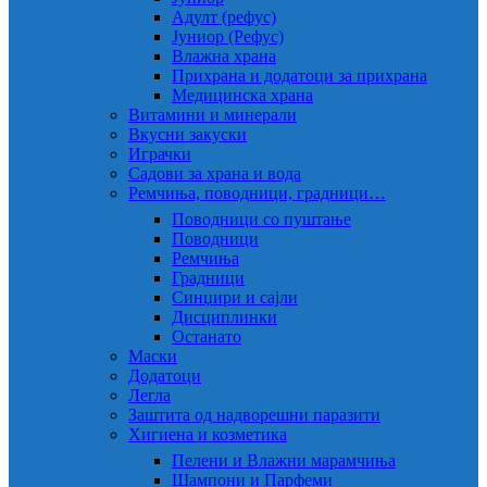
Адулт (рефус)
Јуниор (Рефус)
Влажна храна
Прихрана и додатоци за прихрана
Медицинска храна
Витамини и минерали
Вкусни закуски
Играчки
Садови за храна и вода
Ремчиња, поводници, градници…
Поводници со пуштање
Поводници
Ремчиња
Градници
Синџири и сајли
Дисциплинки
Останато
Маски
Додатоци
Легла
Заштита од надворешни паразити
Хигиена и козметика
Пелени и Влажни марамчиња
Шампони и Парфеми