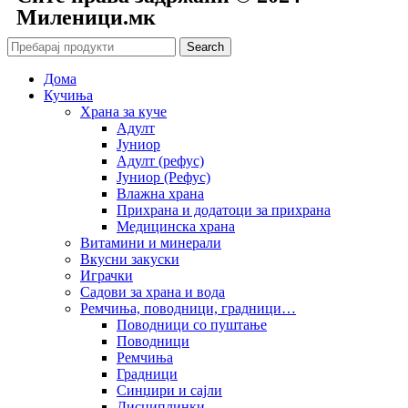
Mиленици.мк
Search
Дома
Кучиња
Храна за куче
Адулт
Јуниор
Адулт (рефус)
Јуниор (Рефус)
Влажна храна
Прихрана и додатоци за прихрана
Медицинска храна
Витамини и минерали
Вкусни закуски
Играчки
Садови за храна и вода
Ремчиња, поводници, градници…
Поводници со пуштање
Поводници
Ремчиња
Градници
Синџири и сајли
Дисциплинки