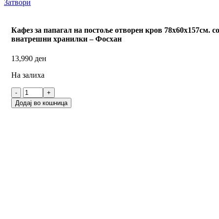
Затвори
Кафез за папагал на постоље отворен кров 78х60х157см. с
внатрешни хранилки – Фосхан
13,990
ден
На залиха
Додај во кошница