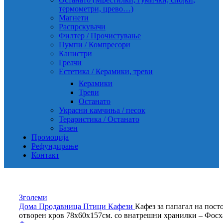
термометри, црево…)
Магнети
Распрскувачи
Филтер / Прочистување
Пумпи / Компресори
Канистри
Греачи
Естетика / Керамики, треви
Керамики
Треви
Останато
Украсни камчиња / песок
Тераристика / Останато
Базен
Промоција
Рефундирање
Контакт
Зголеми
Дома
Продавница
Птици
Кафези
Кафез за папагал на пост
отворен кров 78х60х157см. со внатрешни хранилки – Фосх