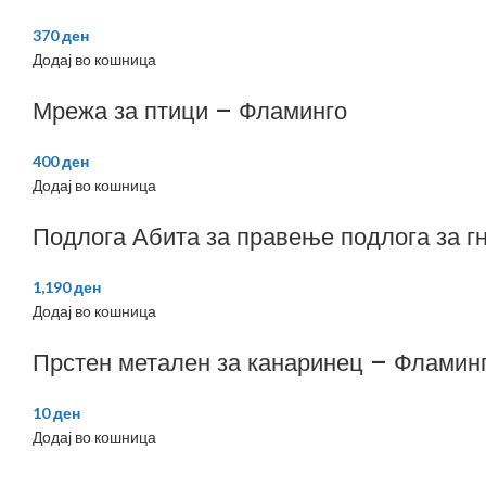
370
ден
Додај во кошница
Мрежа за птици – Фламинго
400
ден
Додај во кошница
Подлога Абита за правење подлога за гн
1,190
ден
Додај во кошница
Прстен метален за канаринец – Фламин
10
ден
Додај во кошница