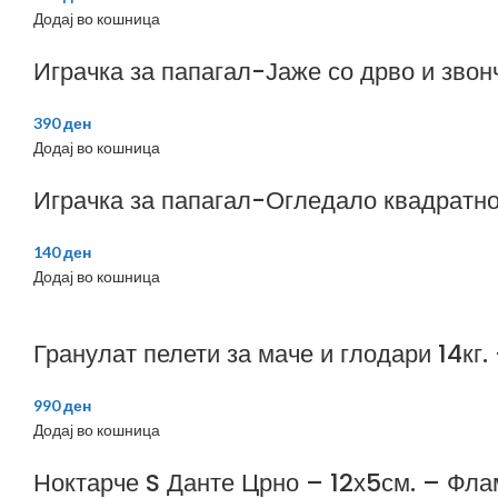
Додај во кошница
Играчка за папагал-Јаже со дрво и звон
390
ден
Додај во кошница
Играчка за папагал-Огледало квадратн
140
ден
Додај во кошница
Гранулат пелети за маче и глодари 14кг
990
ден
Додај во кошница
Ноктарче S Данте Црно – 12х5см. – Фла