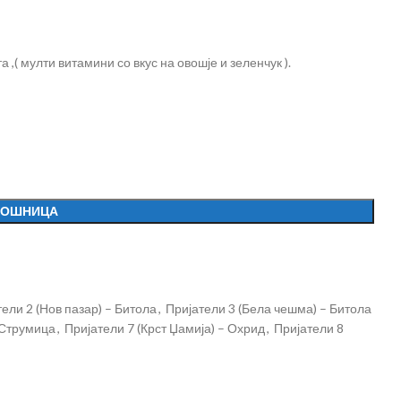
 ,( мулти витамини со вкус на овошје и зеленчук ).
КОШНИЦА
ели 2 (Нов пазар) – Битола
,
Пријатели 3 (Бела чешма) – Битола
 Струмица
,
Пријатели 7 (Крст Џамија) – Охрид
,
Пријатели 8