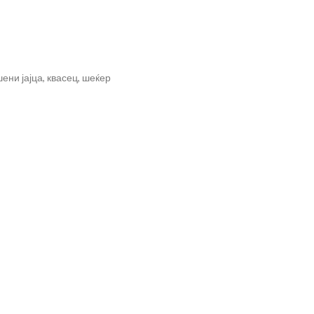
ени јајца, квасец, шеќер