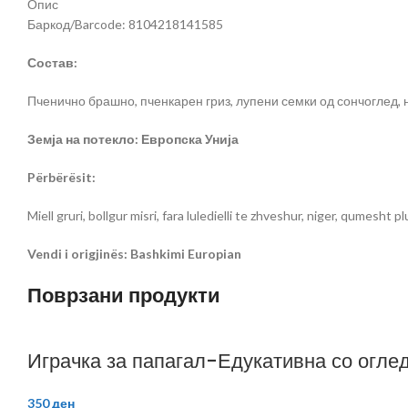
Опис
Баркод/Barcode: 8104218141585
Состав:
Пченично брашно, пченкарен гриз, лупени семки од сончоглед, н
Земја на потекло: Европска Унија
Përbërësit:
Miell gruri, bollgur misri, fara luledielli te zhveshur, niger, qumesht 
Vendi i origjinës: Bashkimi Europian
Поврзани продукти
Играчка за папагал-Едукативна со огле
350
ден