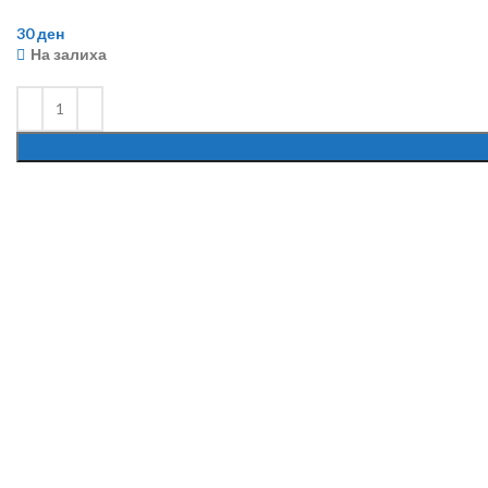
30
ден
На залиха