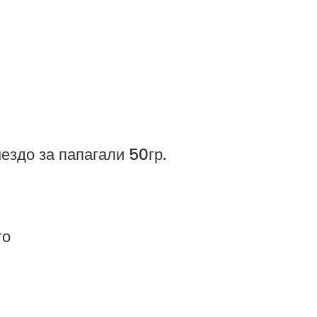
ездо за папагали 50гр.
го