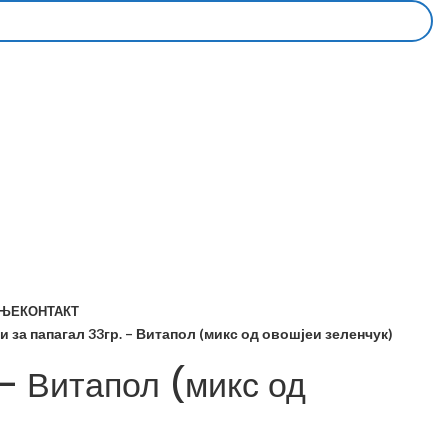
АЊЕ
КОНТАКТ
 за папагал 33гр. – Витапол (микс од овошјеи зеленчук)
 – Витапол (микс од