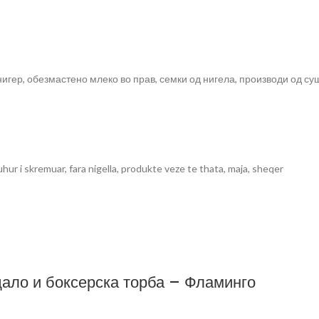
игер, обезмастено млеко во прав, семки од нигела, производи од суш
pluhur i skremuar, fara nigella, produkte veze te thata, maja, sheqer
дало и боксерска торба – Фламинго