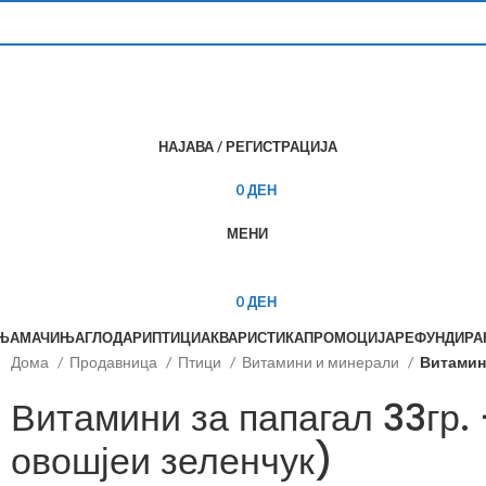
НАЈАВА / РЕГИСТРАЦИЈА
0
ДЕН
МЕНИ
0
ДЕН
ЊА
МАЧИЊА
ГЛОДАРИ
ПТИЦИ
АКВАРИСТИКА
ПРОМОЦИЈА
РЕФУНДИР
Дома
Продавница
Птици
Витамини и минерали
Витамини
Витамини за папагал 33гр.
овошјеи зеленчук)