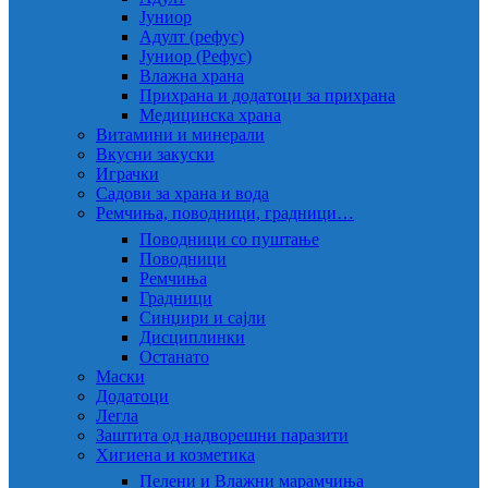
Јуниор
Адулт (рефус)
Јуниор (Рефус)
Влажна храна
Прихрана и додатоци за прихрана
Медицинска храна
Витамини и минерали
Вкусни закуски
Играчки
Садови за храна и вода
Ремчиња, поводници, градници…
Поводници со пуштање
Поводници
Ремчиња
Градници
Синџири и сајли
Дисциплинки
Останато
Маски
Додатоци
Легла
Заштита од надворешни паразити
Хигиена и козметика
Пелени и Влажни марамчиња