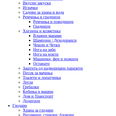
Вкусни закуски
Играчки
Садови за храна и вода
Ремчиња и градници
Ремчиња и поводници
Градници
Хигиена и козметика
Влажни марами
Шампони / Дезодоранси
Чешли и Четки
Нега на заби
Нега на нокти
Машинки, фен и ножици
Останато
Заштита од надворешни паразити
Песок за мачиња
Тоалети и лопатчиња
Легла
Гребалки
Ќебиња и машни
Дом и Транспорт
Додатоци
Глодари
Храна за глодари
Витамини, стикови, блокови