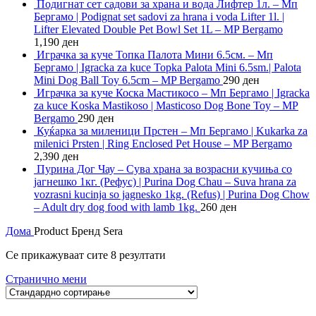
Подигнат сет садови за храна и вода Лифтер 1л. – Мп
Бергамо | Podignat set sadovi za hrana i voda Lifter 1l. |
Lifter Elevated Double Pet Bowl Set 1L – MP Bergamo
1,190
ден
Играчка за куче Топка Палота Мини 6.5см. – Мп
Бергамо | Igracka za kuce Topka Palota Mini 6.5sm.| Palota
Mini Dog Ball Toy 6.5cm – MP Bergamo
290
ден
Играчка за куче Коска Мастикосо – Мп Бергамо | Igracka
za kuce Koska Mastikoso | Masticoso Dog Bone Toy – MP
Bergamo
290
ден
Куќарка за миленици Прстен – Мп Бергамо | Kukarka za
milenici Prsten | Ring Enclosed Pet House – MP Bergamo
2,390
ден
Пурина Дог Чау – Сува храна за возрасни кучиња со
јагнешко 1кг. (Рефус) | Purina Dog Chau – Suva hrana za
vozrasni kucinja so jagnesko 1kg. (Refus) | Purina Dog Chow
– Adult dry dog food with lamb 1kg.
260
ден
Дома
Product Бренд
Sera
Се прикажуваат сите 8 резултати
Странично мени