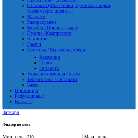
Останато (Мрестилки, гумички, спојки,
термометри, црево…)
Магнети
Распрскувачи
Филтер / Прочистување
Пумпи / Компресори
Канистри
Греачи
Естетика / Керамики, треви
Керамики
Треви
Останато
Украсни камчиња / песок
Тераристика / Останато
Базен
Промоција
Рефундирање
Контакт
Затвори
Филтер по цена
Мин. цена
Макс. цена