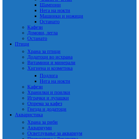
Шампони
Нега на нокти
Машинки и ножици
Останато
Кафези
Домови, легла
Останато
Птици
Храна за птици
Додатоци во исхрана
Витамини и минерали
Хигиена и козметика
Подлога
Нега на нокти
Кафези
Хранилки и поилки
Играчки и лулашки
Опрема за кафез
Гнезда и додатоци
Акваристика
Храна за риби
Аквариуми
Осветлување за аквариум
Превентива / Лекарства