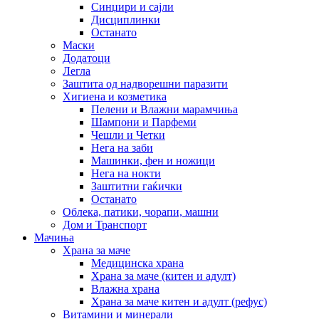
Синџири и сајли
Дисциплинки
Останато
Маски
Додатоци
Легла
Заштита од надворешни паразити
Хигиена и козметика
Пелени и Влажни марамчиња
Шампони и Парфеми
Чешли и Четки
Нега на заби
Машинки, фен и ножици
Нега на нокти
Заштитни гаќички
Останато
Облека, патики, чорапи, машни
Дом и Транспорт
Мачиња
Храна за маче
Медицинска храна
Храна за маче (китен и адулт)
Влажна храна
Храна за маче китен и адулт (рефус)
Витамини и минерали