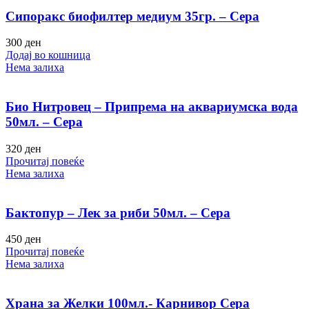
Сипоракс биофилтер медиум 35гр. – Сера
300
ден
Додај во кошница
Нема залиха
Био Нитровец – Припрема на аквариумска вода
50мл. – Сера
320
ден
Прочитај повеќе
Нема залиха
Бактопур – Лек за риби 50мл. – Сера
450
ден
Прочитај повеќе
Нема залиха
Храна за Желки 100мл.- Карнивор Сера