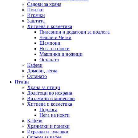
Садови за храна
Поилки
Играчки
Заштита
Хигиена и козметика
Пилевини и додатоци за подлога
Чешли и Четки
Шампони
Нега на нокти
Машинки и ножици
Останато
Кафези
Домови, легла
Останато
Птици
Храна за птици
Додатоци во исхрана
Витамини и минерали
Хигиена и козметика
Подлога
Нега на нокти
Кафези
Хранилки и поилки
Играчки и лулашки
Опрема за кафез