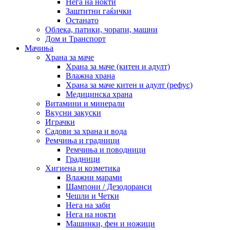
Нега на нокти
Заштитни гаќички
Останато
Облека, патики, чорапи, машни
Дом и Транспорт
Мачиња
Храна за маче
Храна за маче (китен и адулт)
Влажна храна
Храна за маче китен и адулт (рефус)
Медицинска храна
Витамини и минерали
Вкусни закуски
Играчки
Садови за храна и вода
Ремчиња и градници
Ремчиња и поводници
Градници
Хигиена и козметика
Влажни марами
Шампони / Дезодоранси
Чешли и Четки
Нега на заби
Нега на нокти
Машинки, фен и ножици