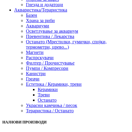
Гнезда и додатоци
Акваристика/Тераристика
Базен
Храна за риби
Аквариуми
Осветлување за аквариум
Превентива / Лекарства
Останато (Мрестилки, гумички, спојки,
термометри, црево...)
Магнети
Распрскувачи
Филтер / Прочистување
Пумпи / Компресори
Канистри
Греачи
Естетика / Керамики, треви
Керамики
Треви
Останато
Украсни камчиња / песок
Тераристика / Останато
НАЈНОВИ ПРОИЗВОДИ