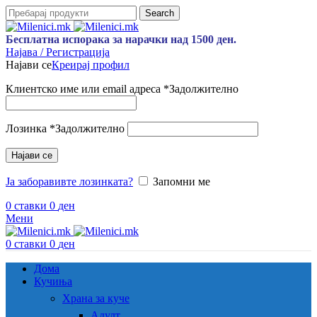
Search
Бесплатна испорака за нарачки над 1500 ден.
Најава / Регистрација
Најави се
Креирај профил
Клиентско име или email адреса
*
Задолжително
Лозинка
*
Задолжително
Најави се
Ја заборавивте лозинката?
Запомни ме
0
ставки
0
ден
Мени
0
ставки
0
ден
Дома
Кучиња
Храна за куче
Адулт