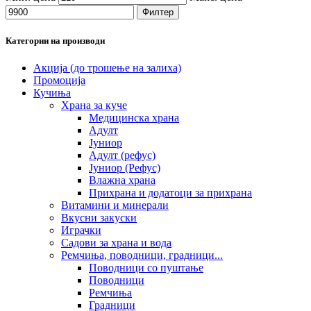
Филтер
Категории на производи
Акција (до трошење на залиха)
Промоција
Кучиња
Храна за куче
Медицинска храна
Адулт
Јуниор
Адулт (рефус)
Јуниор (Рефус)
Влажна храна
Прихрана и додатоци за прихрана
Витамини и минерали
Вкусни закуски
Играчки
Садови за храна и вода
Ремчиња, поводници, градници...
Поводници со пуштање
Поводници
Ремчиња
Градници