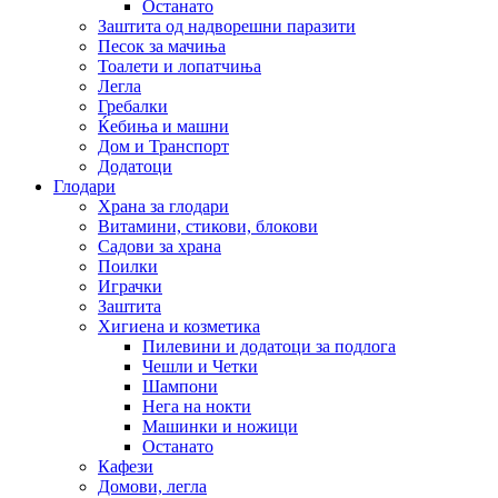
Останато
Заштита од надворешни паразити
Песок за мачиња
Тоалети и лопатчиња
Легла
Гребалки
Ќебиња и машни
Дом и Транспорт
Додатоци
Глодари
Храна за глодари
Витамини, стикови, блокови
Садови за храна
Поилки
Играчки
Заштита
Хигиена и козметика
Пилевини и додатоци за подлога
Чешли и Четки
Шампони
Нега на нокти
Машинки и ножици
Останато
Кафези
Домови, легла