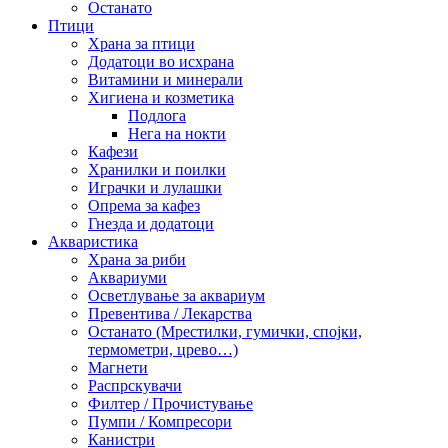
Останато
Птици
Храна за птици
Додатоци во исхрана
Витамини и минерали
Хигиена и козметика
Подлога
Нега на нокти
Кафези
Хранилки и поилки
Играчки и лулашки
Опрема за кафез
Гнезда и додатоци
Акваристика
Храна за риби
Аквариуми
Осветлување за аквариум
Превентива / Лекарства
Останато (Мрестилки, гумички, спојки,
термометри, црево…)
Магнети
Распрскувачи
Филтер / Прочистување
Пумпи / Компресори
Канистри