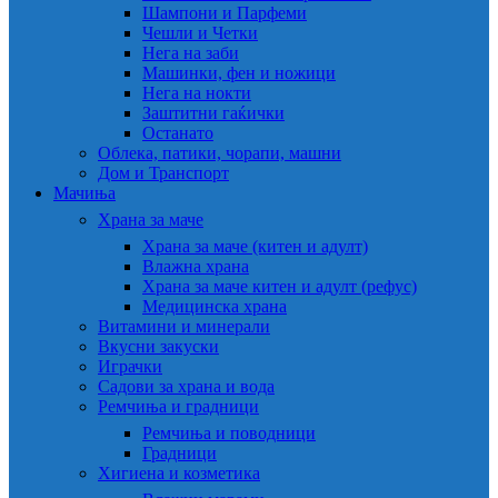
Шампони и Парфеми
Чешли и Четки
Нега на заби
Машинки, фен и ножици
Нега на нокти
Заштитни гаќички
Останато
Облека, патики, чорапи, машни
Дом и Транспорт
Мачиња
Храна за маче
Храна за маче (китен и адулт)
Влажна храна
Храна за маче китен и адулт (рефус)
Медицинска храна
Витамини и минерали
Вкусни закуски
Играчки
Садови за храна и вода
Ремчиња и градници
Ремчиња и поводници
Градници
Хигиена и козметика