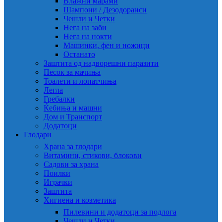
Влажни марами
Шампони / Дезодоранси
Чешли и Четки
Нега на заби
Нега на нокти
Машинки, фен и ножици
Останато
Заштита од надворешни паразити
Песок за мачиња
Тоалети и лопатчиња
Легла
Гребалки
Ќебиња и машни
Дом и Транспорт
Додатоци
Глодари
Храна за глодари
Витамини, стикови, блокови
Садови за храна
Поилки
Играчки
Заштита
Хигиена и козметика
Пилевини и додатоци за подлога
Чешли и Четки