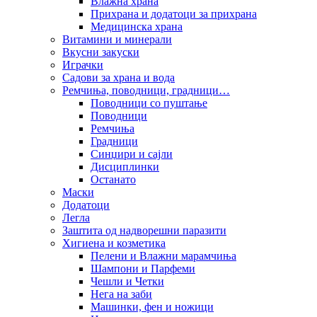
Влажна храна
Прихрана и додатоци за прихрана
Медицинска храна
Витамини и минерали
Вкусни закуски
Играчки
Садови за храна и вода
Ремчиња, поводници, градници…
Поводници со пуштање
Поводници
Ремчиња
Градници
Синџири и сајли
Дисциплинки
Останато
Маски
Додатоци
Легла
Заштита од надворешни паразити
Хигиена и козметика
Пелени и Влажни марамчиња
Шампони и Парфеми
Чешли и Четки
Нега на заби
Машинки, фен и ножици