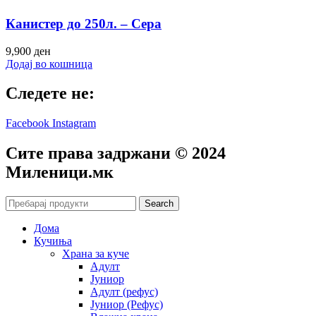
Канистер до 250л. – Сера
9,900
ден
Додај во кошница
Следете не:
Facebook
Instagram
Сите права задржани © 2024
Mиленици.мк
Search
Дома
Кучиња
Храна за куче
Адулт
Јуниор
Адулт (рефус)
Јуниор (Рефус)