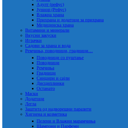
Адулт (рефус)
Јуниор (Рефус)
Влажна храна
Прихрана и додатоци за прихрана
Медицинска храна
Витамини и минерали
Вкусни закуски
Играчки
Садови за храна и вода
Ремчиња, поводници, градници…
Поводници со пуштање
Поводници
Ремчиња
Градници
Синџири и сајли
Дисциплинки
Останато
Маски
Додатоци
Легла
Заштита од надворешни паразити
Хигиена и козметика
Пелени и Влажни марамчиња
Шампони и Парфеми