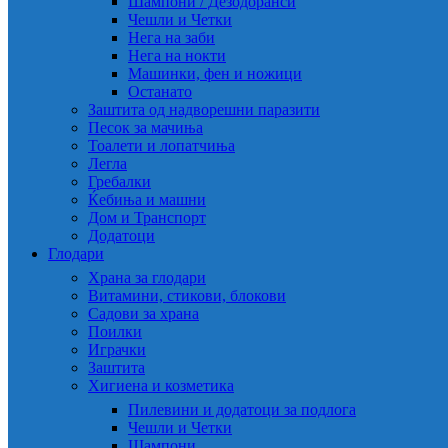
Шампони / Дезодоранси
Чешли и Четки
Нега на заби
Нега на нокти
Машинки, фен и ножици
Останато
Заштита од надворешни паразити
Песок за мачиња
Тоалети и лопатчиња
Легла
Гребалки
Ќебиња и машни
Дом и Транспорт
Додатоци
Глодари
Храна за глодари
Витамини, стикови, блокови
Садови за храна
Поилки
Играчки
Заштита
Хигиена и козметика
Пилевини и додатоци за подлога
Чешли и Четки
Шампони