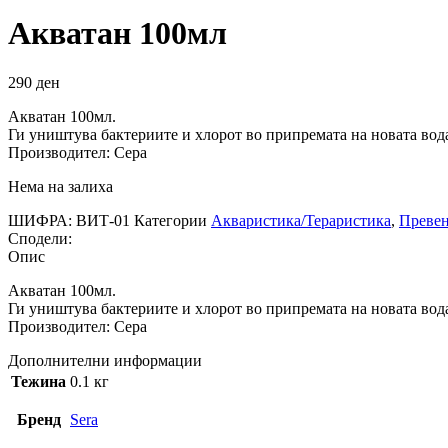
Акватан 100мл
290
ден
Акватан 100мл.
Ги уништува бактериите и хлорот во припремата на новата вода
Производител: Сера
Нема на залиха
ШИФРА:
ВИТ-01
Категории
Акваристика/Тераристика
,
Превен
Сподели:
Опис
Акватан 100мл.
Ги уништува бактериите и хлорот во припремата на новата вода
Производител: Сера
Дополнителни информации
Тежина
0.1 кг
Бренд
Sera