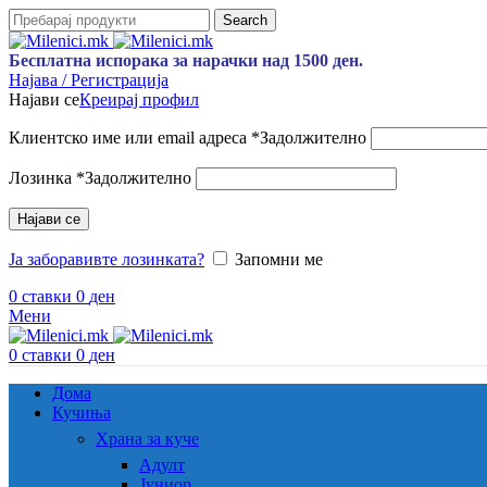
Search
Бесплатна испорака за нарачки над 1500 ден.
Најава / Регистрација
Најави се
Креирај профил
Клиентско име или email адреса
*
Задолжително
Лозинка
*
Задолжително
Најави се
Ја заборавивте лозинката?
Запомни ме
0
ставки
0
ден
Мени
0
ставки
0
ден
Дома
Кучиња
Храна за куче
Адулт
Јуниор