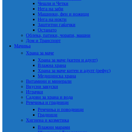
Чешли и Четки
Нега на заби
Машинки, фен и ножици
Нега на нокти
Заштитни гаќички
Останато
Облека, патики, чорапи, машни
Дом и Транспорт
Мачиња
Храна за маче
Храна за маче (китен и адулт)
Влажна храна
Храна за маче китен и адулт (рефус)
Медицинска храна
Витамини и минерали
Вкусни закуски
Играчки
Садови за храна и вода
Ремчиња и градници
Ремчиња и поводници
Градници
Хигиена и козметика
Влажни марами