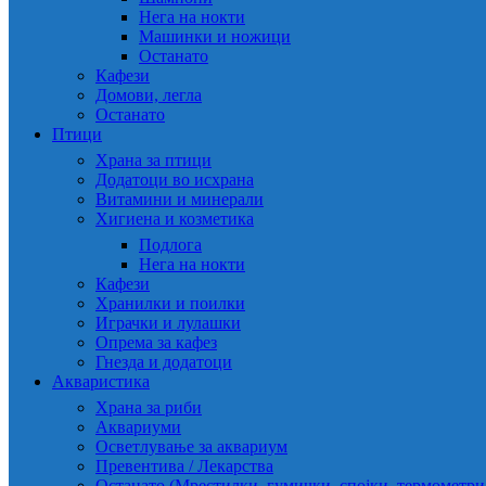
Нега на нокти
Машинки и ножици
Останато
Кафези
Домови, легла
Останато
Птици
Храна за птици
Додатоци во исхрана
Витамини и минерали
Хигиена и козметика
Подлога
Нега на нокти
Кафези
Хранилки и поилки
Играчки и лулашки
Опрема за кафез
Гнезда и додатоци
Акваристика
Храна за риби
Аквариуми
Осветлување за аквариум
Превентива / Лекарства
Останато (Мрестилки, гумички, спојки, термометр