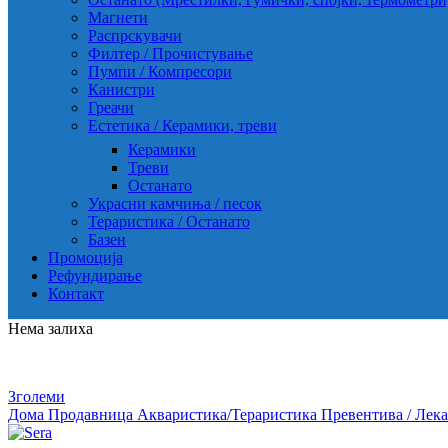
Магнети
Распрскувачи
Филтер / Прочистување
Пумпи / Компресори
Канистри
Греачи
Естетика / Керамики, треви
Керамики
Треви
Останато
Украсни камчиња / песок
Тераристика / Останато
Базен
Промоција
Рефундирање
Контакт
Нема залиха
Зголеми
Дома
Продавница
Акваристика/Тераристика
Превентива / Лек