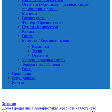
Останато (Мрестилки, гумички, спојки,
термометри, црево…)
Магнети
Распрскувачи
Филтер / Прочистување
Пумпи / Компресори
Канистри
Греачи
Естетика / Керамики, треви
Керамики
Треви
Останато
Украсни камчиња / песок
Тераристика / Останато
Базен
Промоција
Рефундирање
Контакт
Зголеми
Дома
Продавница
Акваристика/Тераристика
Останато