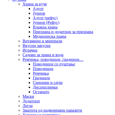
Храна за куче
Адулт
Јуниор
Адулт (рефус)
Јуниор (Рефус)
Влажна храна
Прихрана и додатоци за прихрана
Медицинска храна
Витамини и минерали
Вкусни закуски
Играчки
Садови за храна и вода
Ремчиња, поводници, градници…
Поводници со пуштање
Поводници
Ремчиња
Градници
Синџири и сајли
Дисциплинки
Останато
Маски
Додатоци
Легла
Заштита од надворешни паразити
Хигиена и козметика