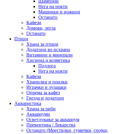
Шампони
Нега на нокти
Машинки и ножици
Останато
Кафези
Домови, легла
Останато
Птици
Храна за птици
Додатоци во исхрана
Витамини и минерали
Хигиена и козметика
Подлога
Нега на нокти
Кафези
Хранилки и поилки
Играчки и лулашки
Опрема за кафез
Гнезда и додатоци
Акваристика
Храна за риби
Аквариуми
Осветлување за аквариум
Превентива / Лекарства
Останато (Мрестилки, гумички, спојки,