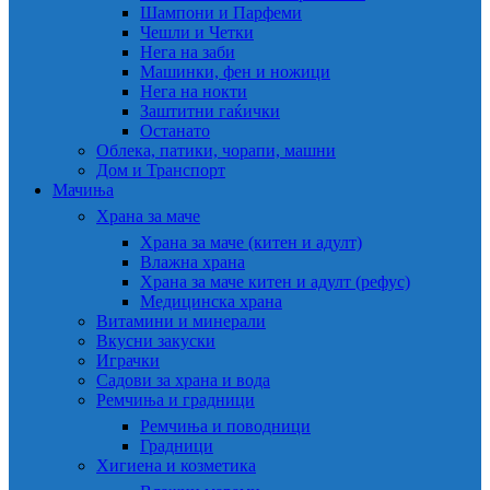
Шампони и Парфеми
Чешли и Четки
Нега на заби
Машинки, фен и ножици
Нега на нокти
Заштитни гаќички
Останато
Облека, патики, чорапи, машни
Дом и Транспорт
Мачиња
Храна за маче
Храна за маче (китен и адулт)
Влажна храна
Храна за маче китен и адулт (рефус)
Медицинска храна
Витамини и минерали
Вкусни закуски
Играчки
Садови за храна и вода
Ремчиња и градници
Ремчиња и поводници
Градници
Хигиена и козметика