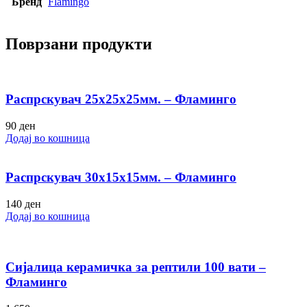
Бренд
Flamingo
Поврзани продукти
Распрскувач 25х25х25мм. – Фламинго
90
ден
Додај во кошница
Распрскувач 30х15х15мм. – Фламинго
140
ден
Додај во кошница
Сијалица керамичка за рептили 100 вати –
Фламинго