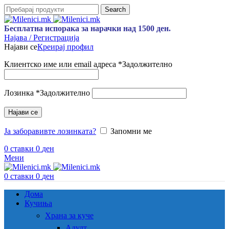
Search
Бесплатна испорака за нарачки над 1500 ден.
Најава / Регистрација
Најави се
Креирај профил
Клиентско име или email адреса
*
Задолжително
Лозинка
*
Задолжително
Најави се
Ја заборавивте лозинката?
Запомни ме
0
ставки
0
ден
Мени
0
ставки
0
ден
Дома
Кучиња
Храна за куче
Адулт