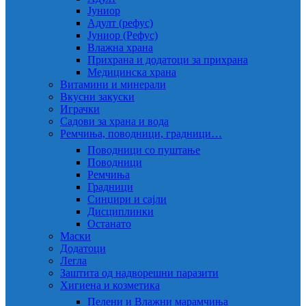
Јуниор
Адулт (рефус)
Јуниор (Рефус)
Влажна храна
Прихрана и додатоци за прихрана
Медицинска храна
Витамини и минерали
Вкусни закуски
Играчки
Садови за храна и вода
Ремчиња, поводници, градници…
Поводници со пуштање
Поводници
Ремчиња
Градници
Синџири и сајли
Дисциплинки
Останато
Маски
Додатоци
Легла
Заштита од надворешни паразити
Хигиена и козметика
Пелени и Влажни марамчиња