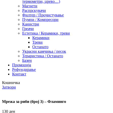
термометри, црево…)
Магнети
Распрскувачи
Филтер / Прочистување
Пумпи / Компресори
Канистри
Греачи
Естетика / Керамики, треви
Керамики
Треви
Останато
Украсни камчиња / песок
Тераристика / Останато
Базен
Промоција
Рефундирање
Контакт
Кошничка
Затвори
Мрежа за риби (број 3) – Фламинго
130
ден