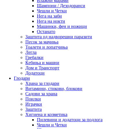
Влажни марами
Шампони / Дезодоранси
Чешли и Четки
Нега на заби
Нега на нокти
Машинки, фен и ножици
Останато
Заштита од надворешни паразити
Песок за мачиња
Тоалети и лопатчиња
Легла
Гребалки
Ќебиња и машни
Дом и Транспорт
Додатоци
Глодари
Храна за глодари
Витамини, стикови, блокови
Садови за храна
Поилки
Играчки
Заштита
Хигиена и козметика
Пилевини и додатоци за подлога
Чешли и Четки