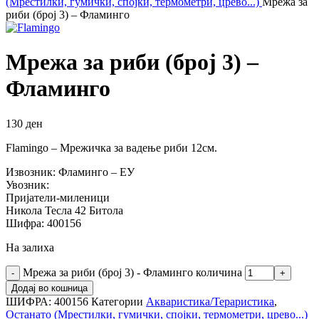
(Мрестилки, гумички, спојки, термометри, црево...)
Мрежа за
риби (број 3) – Фламинго
Мрежа за риби (број 3) –
Фламинго
130
ден
Flamingo – Мрежичка за вадење риби 12см.
Извозник: Фламинго – ЕУ
Увозник:
Пријатели-миленици
Никола Тесла 42 Битола
Шифра: 400156
На залиха
Мрежа за риби (број 3) - Фламинго количина
Додај во кошница
ШИФРА:
400156
Категории
Акваристика/Тераристика
,
Останато (Мрестилки, гумички, спојки, термометри, црево...)