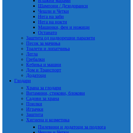
Влажни марами
Шампони / Дезодоранси
Чешли и Четки
Нега на заби
Нега на нокти
Машинки, фен и ножици
Останато
Заштита од надворешни паразити
Песок за мачиња
Тоалети и лопатчиња
Легла
Гребалки
Ќебиња и машни
Дом и Транспорт
Додатоци
Глодари
Храна за глодари
Витамини, стикови, блокови
Садови за храна
Поилки
Играчки
Заштита
Хигиена и козметика
Пилевини и додатоци за подлога
Чешли и Четки