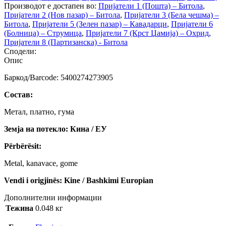
Производот е достапен во:
Пријатели 1 (Пошта) – Битола
,
Пријатели 2 (Нов пазар) – Битола
,
Пријатели 3 (Бела чешма) –
Битола
,
Пријатели 5 (Зелен пазар) – Кавадарци
,
Пријатели 6
(Болница) – Струмица
,
Пријатели 7 (Крст Џамија) – Охрид
,
Пријатели 8 (Партизанска) - Битола
Сподели:
Опис
Баркод/Barcode: 5400274273905
Состав:
Метал, платно, гума
Земја на потекло: Кина / ЕУ
Përbërësit:
Metal, kanavace, gome
Vendi i origjinës: Kine / Bashkimi Europian
Дополнителни информации
Тежина
0.048 кг