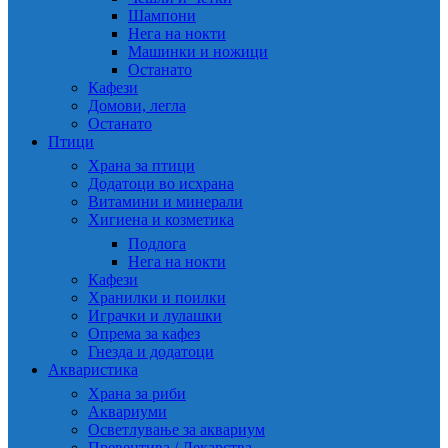
Шампони
Нега на нокти
Машинки и ножици
Останато
Кафези
Домови, легла
Останато
Птици
Храна за птици
Додатоци во исхрана
Витамини и минерали
Хигиена и козметика
Подлога
Нега на нокти
Кафези
Хранилки и поилки
Играчки и лулашки
Опрема за кафез
Гнезда и додатоци
Акваристика
Храна за риби
Аквариуми
Осветлување за аквариум
Превентива / Лекарства