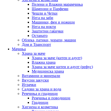
Пелени и Влажни марамчиња
Шампони и Парфеми
Чешли и Четки
Нега на заби
Машинки, фен и ножици
Нега на нокти
Заштитни гаќички
Останато
Облека, патики, чорапи, машни
Дом и Транспорт
Мачиња
Храна за маче
Храна за маче (китен и адулт)
Влажна храна
Храна за маче китен и адулт (рефус)
Медицинска храна
Витамини и минерали
Вкусни закуски
Играчки
Садови за храна и вода
Ремчиња и градници
Ремчиња и поводници
Градници
Хигиена и козметика