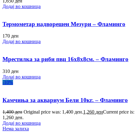
1,650
ден
Додај во кошница
Термометар надворешен Мезури – Фламинго
170
ден
Додај во кошница
Мрестилка за риби пвц 16х8х8см. – Фламинго
310
ден
Додај во кошница
-10%
Камчиња за аквариум Бели 10кг. – Фламинго
1,400
ден
Original price was: 1,400 ден.
1,260
ден
Current price is:
1,260 ден.
Додај во кошница
Нема залиха