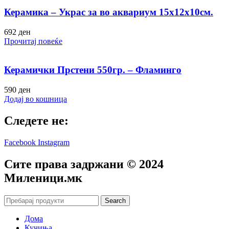
Керамика – Украс за во аквариум 15х12х10см.
692
ден
Прочитај повеќе
Керамички Прстени 550гр. – Фламинго
590
ден
Додај во кошница
Следете не:
Facebook
Instagram
Сите права задржани © 2024
Mиленици.мк
Search
Дома
Кучиња