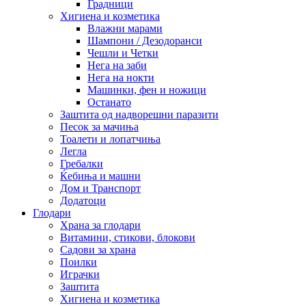
Градници
Хигиена и козметика
Влажни марами
Шампони / Дезодоранси
Чешли и Четки
Нега на заби
Нега на нокти
Машинки, фен и ножици
Останато
Заштита од надворешни паразити
Песок за мачиња
Тоалети и лопатчиња
Легла
Гребалки
Ќебиња и машни
Дом и Транспорт
Додатоци
Глодари
Храна за глодари
Витамини, стикови, блокови
Садови за храна
Поилки
Играчки
Заштита
Хигиена и козметика