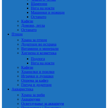
Шампони
Нега на нокти
Машинки и ножици
Останато
Кафези
Домови, легла
Останато
Птици
Храна за птици
Додатоци во исхрана
Витамини и минерали
Хигиена и козметика
Подлога
Нега на нокти
Кафези
Хранилки и поилки
Играчки и лулашки
Опрема за кафез
Гнезда и додатоци
Акваристика
Храна за риби
Аквариуми
Осветлување за аквариум
Превентива / Лекарства