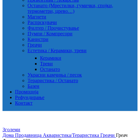
Останато (Мрестилки, гумички, спојки,
термометри, црево…)
Магнети
Распрскувачи
Филтер / Прочистување
Пумпи / Компресори
Канистри
Греачи
Естетика / Керамики, треви
Керамики
Треви
Останато
Украсни камчиња / песок
Тераристика / Останато
Базен
Промоција
Рефундирање
Контакт
Зголеми
Дома
Продавница
Акваристика/Тераристика
Греачи
Греач