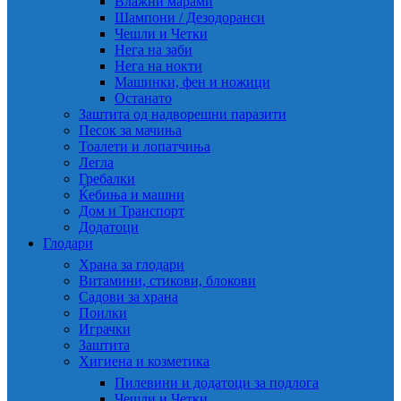
Влажни марами
Шампони / Дезодоранси
Чешли и Четки
Нега на заби
Нега на нокти
Машинки, фен и ножици
Останато
Заштита од надворешни паразити
Песок за мачиња
Тоалети и лопатчиња
Легла
Гребалки
Ќебиња и машни
Дом и Транспорт
Додатоци
Глодари
Храна за глодари
Витамини, стикови, блокови
Садови за храна
Поилки
Играчки
Заштита
Хигиена и козметика
Пилевини и додатоци за подлога
Чешли и Четки