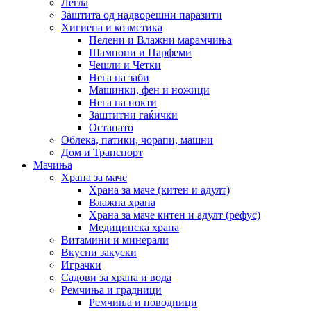
Легла
Заштита од надворешни паразити
Хигиена и козметика
Пелени и Влажни марамчиња
Шампони и Парфеми
Чешли и Четки
Нега на заби
Машинки, фен и ножици
Нега на нокти
Заштитни гаќички
Останато
Облека, патики, чорапи, машни
Дом и Транспорт
Мачиња
Храна за маче
Храна за маче (китен и адулт)
Влажна храна
Храна за маче китен и адулт (рефус)
Медицинска храна
Витамини и минерали
Вкусни закуски
Играчки
Садови за храна и вода
Ремчиња и градници
Ремчиња и поводници