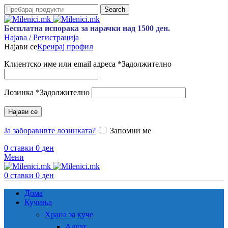
Search
Бесплатна испорака за нарачки над 1500 ден.
Најава / Регистрација
Најави се
Креирај профил
Клиентско име или email адреса
*
Задолжително
Лозинка
*
Задолжително
Најави се
Ја заборавивте лозинката?
Запомни ме
0
ставки
0
ден
Мени
0
ставки
0
ден
Дома
Кучиња
Храна за куче
Адулт