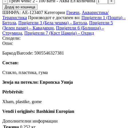
Греач Фикс 2 - 100 вати - Аква Ел количина
Додај во кошница
ШИФРА:
АЕ-123407
Категории
Греачи
,
Акваристика/
Тераристика
Производот е достапен во:
Пријатели 1 (Пошта) –
Битола
,
Пријатели 3 (Бела чешма) – Битола
,
Пријатели 5
(Зелен пазар) – Кавадарци
,
Пријатели 6 (Болница) –
Струмица
,
Пријатели 7 (Крст Џамија) – Охрид
Сподели:
Опис
Баркод/Barcode: 5905546327381
Состав:
Стакло, пластика, гума
Земја на потекло: Европска Унија
Përbërësit:
Xham, plastike, gome
Vendi i origjinës: Bashkimi Europian
Дополнителни информации
Тежина
0.252 кг