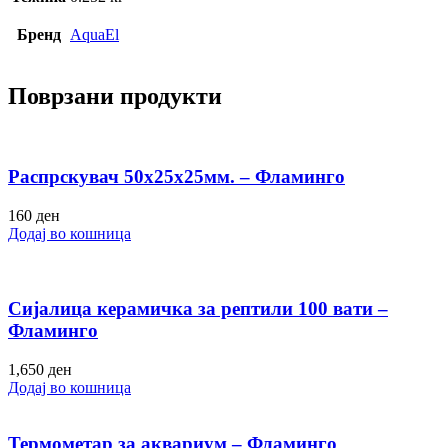
Бренд
AquaEl
Поврзани продукти
Распрскувач 50х25х25мм. – Фламинго
160
ден
Додај во кошница
Сијалица керамичка за рептили 100 вати –
Фламинго
1,650
ден
Додај во кошница
Термометар за аквариум – Фламинго