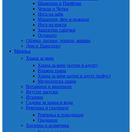
Шампони и Парфеми
Чешли и Четки
Нега на заби
Машинки, фен и ножици
Нега на нокти
Заштитни гаќички
Останато
Облека, патики, чорапи, машни
Дом и Транспорт
Мачиња
Храна за маче
Храна за маче (китен и адулт)
Влажна храна
Храна за маче китен и адулт (рефус)
Медицинска храна
Витамини и минерали
Вкусни закуски
Играчки
Садови за храна и вода
Ремчиња и градници
Ремчиња и поводници
Градници
Хигиена и козметика