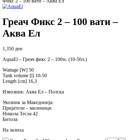
Фикс 2 – 100 вати – Аква Ел
Греач Фикс 2 – 100 вати –
Аква Ел
1,350
ден
AquaEl – Греач фикс 2 – 100w. (10-50л.)
Wattage [W] 50
Tank volume [l] 10-50
Length [cm] 16,3
Извозник: Аква Ел – Полска
Увозник за Македонија:
Пријатели – миленици
Никола Тесла 42
Битола
На залиха