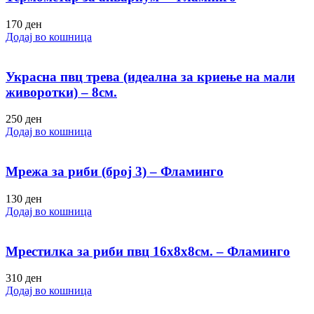
170
ден
Додај во кошница
Украсна пвц трева (идеална за криење на мали
живоротки) – 8см.
250
ден
Додај во кошница
Мрежа за риби (број 3) – Фламинго
130
ден
Додај во кошница
Мрестилка за риби пвц 16х8х8см. – Фламинго
310
ден
Додај во кошница