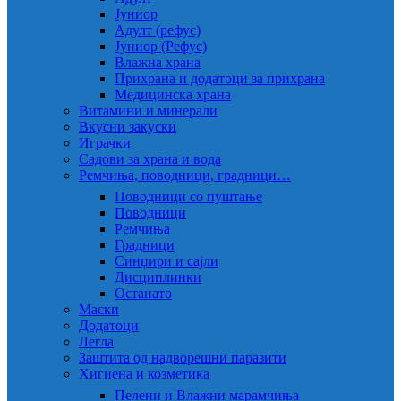
Јуниор
Адулт (рефус)
Јуниор (Рефус)
Влажна храна
Прихрана и додатоци за прихрана
Медицинска храна
Витамини и минерали
Вкусни закуски
Играчки
Садови за храна и вода
Ремчиња, поводници, градници…
Поводници со пуштање
Поводници
Ремчиња
Градници
Синџири и сајли
Дисциплинки
Останато
Маски
Додатоци
Легла
Заштита од надворешни паразити
Хигиена и козметика
Пелени и Влажни марамчиња