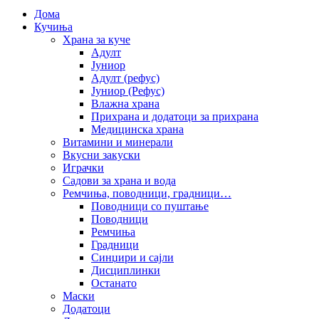
Дома
Кучиња
Храна за куче
Адулт
Јуниор
Адулт (рефус)
Јуниор (Рефус)
Влажна храна
Прихрана и додатоци за прихрана
Медицинска храна
Витамини и минерали
Вкусни закуски
Играчки
Садови за храна и вода
Ремчиња, поводници, градници…
Поводници со пуштање
Поводници
Ремчиња
Градници
Синџири и сајли
Дисциплинки
Останато
Маски
Додатоци