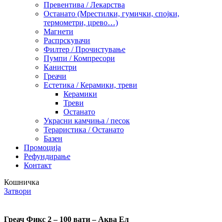
Превентива / Лекарства
Останато (Мрестилки, гумички, спојки,
термометри, црево…)
Магнети
Распрскувачи
Филтер / Прочистување
Пумпи / Компресори
Канистри
Греачи
Естетика / Керамики, треви
Керамики
Треви
Останато
Украсни камчиња / песок
Тераристика / Останато
Базен
Промоција
Рефундирање
Контакт
Кошничка
Затвори
Греач Фикс 2 – 100 вати – Аква Ел