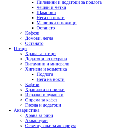
Пилевини и додатоци за подлога
Чешли и Четки
Шампони
Нега на нокти
Машинки и ножици
Останато
Кафези
Домови, легла
Останато
Птици
Храна за птици
Додатоци во исхрана
Витамини и минерали
Хигиена и козметика
Подлога
Нега на нокти
Кафези
Хранилки и поилки
Играчки и лулашки
Опрема за кафез
Гнезда и додатоци
Акваристика
Храна за риби
Аквариуми
Осветлување за аквариум