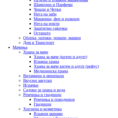
Шампони и Парфеми
Чешли и Четки
Нега на заби
Машинки, фен и ножици
Нега на нокти
Заштитни гаќички
Останато
Облека, патики, чорапи, машни
Дом и Транспорт
Мачиња
Храна за маче
Храна за маче (китен и адулт)
Влажна храна
Храна за маче китен и адулт (рефус)
Медицинска храна
Витамини и минерали
Вкусни закуски
Играчки
Садови за храна и вода
Ремчиња и градници
Ремчиња и поводници
Градници
Хигиена и козметика
Влажни марами