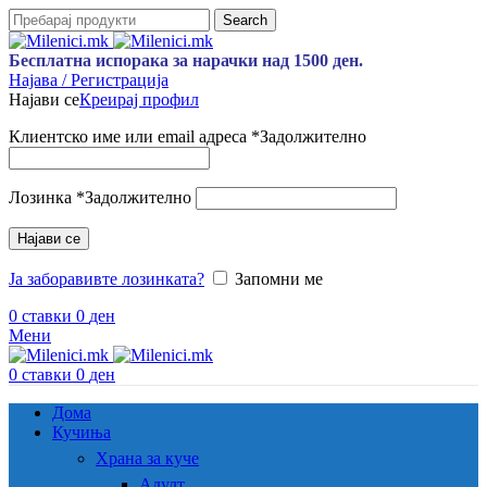
Search
Бесплатна испорака за нарачки над 1500 ден.
Најава / Регистрација
Најави се
Креирај профил
Клиентско име или email адреса
*
Задолжително
Лозинка
*
Задолжително
Најави се
Ја заборавивте лозинката?
Запомни ме
0
ставки
0
ден
Мени
0
ставки
0
ден
Дома
Кучиња
Храна за куче
Адулт