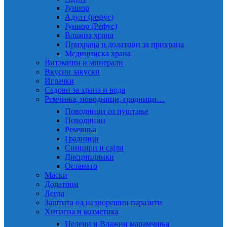
Јуниор
Адулт (рефус)
Јуниор (Рефус)
Влажна храна
Прихрана и додатоци за прихрана
Медицинска храна
Витамини и минерали
Вкусни закуски
Играчки
Садови за храна и вода
Ремчиња, поводници, градници…
Поводници со пуштање
Поводници
Ремчиња
Градници
Синџири и сајли
Дисциплинки
Останато
Маски
Додатоци
Легла
Заштита од надворешни паразити
Хигиена и козметика
Пелени и Влажни марамчиња