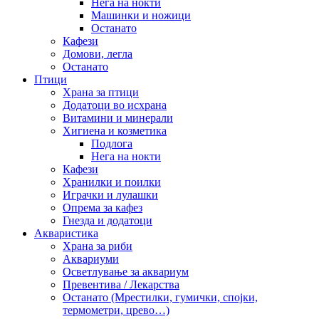
Нега на нокти
Машинки и ножици
Останато
Кафези
Домови, легла
Останато
Птици
Храна за птици
Додатоци во исхрана
Витамини и минерали
Хигиена и козметика
Подлога
Нега на нокти
Кафези
Хранилки и поилки
Играчки и лулашки
Опрема за кафез
Гнезда и додатоци
Акваристика
Храна за риби
Аквариуми
Осветлување за аквариум
Превентива / Лекарства
Останато (Мрестилки, гумички, спојки,
термометри, црево…)