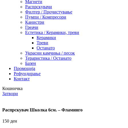
Магнети
Распрскувачи
Филтер / Прочистување
Пумпи / Компресори
Канистри
Греачи
Естетика / Керамики, треви
Керамики
Треви
Останато
Украсни камчиња / песок
Тераристика / Останато
Базен
Промоција
Рефундирање
Контакт
Кошничка
Затвори
Распрскувач Школка 6см. – Фламинго
150
ден