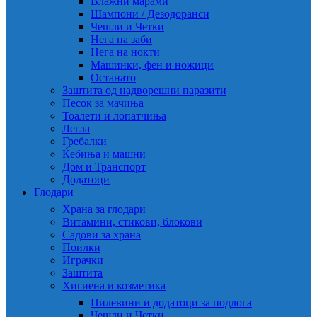
Влажни марами
Шампони / Дезодоранси
Чешли и Четки
Нега на заби
Нега на нокти
Машинки, фен и ножици
Останато
Заштита од надворешни паразити
Песок за мачиња
Тоалети и лопатчиња
Легла
Гребалки
Ќебиња и машни
Дом и Транспорт
Додатоци
Глодари
Храна за глодари
Витамини, стикови, блокови
Садови за храна
Поилки
Играчки
Заштита
Хигиена и козметика
Пилевини и додатоци за подлога
Чешли и Четки