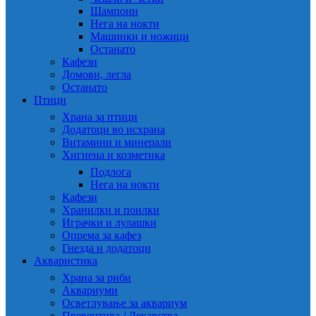
Шампони
Нега на нокти
Машинки и ножици
Останато
Кафези
Домови, легла
Останато
Птици
Храна за птици
Додатоци во исхрана
Витамини и минерали
Хигиена и козметика
Подлога
Нега на нокти
Кафези
Хранилки и поилки
Играчки и лулашки
Опрема за кафез
Гнезда и додатоци
Акваристика
Храна за риби
Аквариуми
Осветлување за аквариум
Превентива / Лекарства