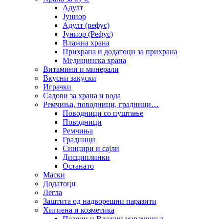
Адулт
Јуниор
Адулт (рефус)
Јуниор (Рефус)
Влажна храна
Прихрана и додатоци за прихрана
Медицинска храна
Витамини и минерали
Вкусни закуски
Играчки
Садови за храна и вода
Ремчиња, поводници, градници…
Поводници со пуштање
Поводници
Ремчиња
Градници
Синџири и сајли
Дисциплинки
Останато
Маски
Додатоци
Легла
Заштита од надворешни паразити
Хигиена и козметика
Пелени и Влажни марамчиња