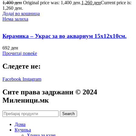
1,400
ден
Original price was: 1,400 ден.
1,260
ден
Current price is:
1,260 ден.
Додај во кошница
Нема залиха
Керамика – Украс за во аквариум 15х12х10см.
692
ден
Прочитај повеќе
Следете не:
Facebook
Instagram
Сите права задржани © 2024
Mиленици.мк
Search
Дома
Кучиња
Храна за куче