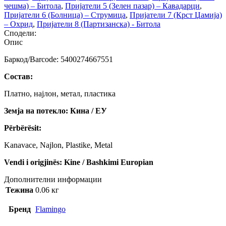
чешма) – Битола
,
Пријатели 5 (Зелен пазар) – Кавадарци
,
Пријатели 6 (Болница) – Струмица
,
Пријатели 7 (Крст Џамија)
– Охрид
,
Пријатели 8 (Партизанска) - Битола
Сподели:
Опис
Баркод/Barcode: 5400274667551
Состав:
Платно, најлон, метал, пластика
Земја на потекло: Кина / ЕУ
Përbërësit:
Kanavace, Najlon, Plastike, Metal
Vendi i origjinës: Kine / Bashkimi Europian
Дополнителни информации
Тежина
0.06 кг
Бренд
Flamingo