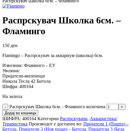
Распрскувач Школка 6см. – Фламинго
Распрскувач Школка 6см. –
Фламинго
150
ден
Flamingo – Распрскувач за аквариум (школка) 6см.
Извозник: Фламинго – ЕУ
Увозник:
Пријатели-миленици
Никола Тесла 42 Битола
Шифра: 400164
На залиха
Распрскувач Школка 6см. - Фламинго количина
Додај во кошница
ШИФРА:
400164
Категории
Распрскувачи
,
Акваристика/
Тераристика
Производот е достапен во:
Пријатели 1 (Пошта) –
Битола
,
Пријатели 2 (Нов пазар) – Битола
,
Пријатели 3 (Бела