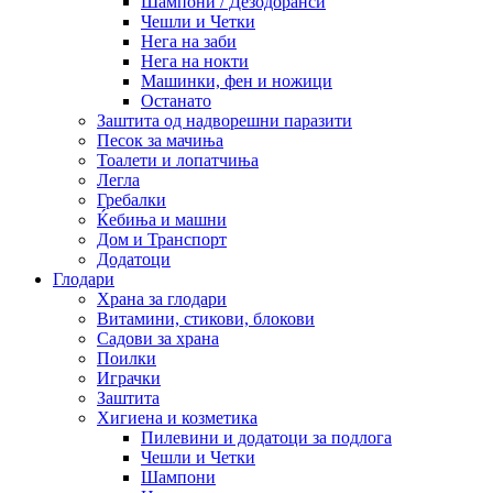
Шампони / Дезодоранси
Чешли и Четки
Нега на заби
Нега на нокти
Машинки, фен и ножици
Останато
Заштита од надворешни паразити
Песок за мачиња
Тоалети и лопатчиња
Легла
Гребалки
Ќебиња и машни
Дом и Транспорт
Додатоци
Глодари
Храна за глодари
Витамини, стикови, блокови
Садови за храна
Поилки
Играчки
Заштита
Хигиена и козметика
Пилевини и додатоци за подлога
Чешли и Четки
Шампони