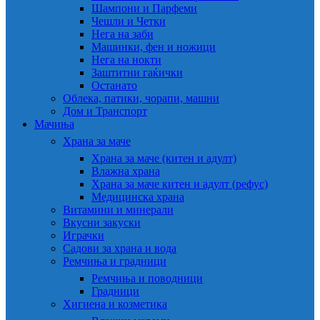
Шампони и Парфеми
Чешли и Четки
Нега на заби
Машинки, фен и ножици
Нега на нокти
Заштитни гаќички
Останато
Облека, патики, чорапи, машни
Дом и Транспорт
Мачиња
Храна за маче
Храна за маче (китен и адулт)
Влажна храна
Храна за маче китен и адулт (рефус)
Медицинска храна
Витамини и минерали
Вкусни закуски
Играчки
Садови за храна и вода
Ремчиња и градници
Ремчиња и поводници
Градници
Хигиена и козметика