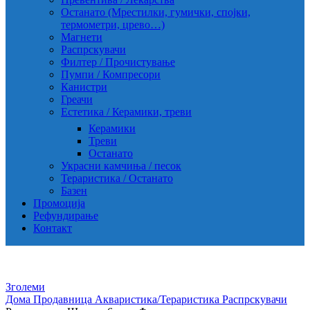
Останато (Мрестилки, гумички, спојки,
термометри, црево…)
Магнети
Распрскувачи
Филтер / Прочистување
Пумпи / Компресори
Канистри
Греачи
Естетика / Керамики, треви
Керамики
Треви
Останато
Украсни камчиња / песок
Тераристика / Останато
Базен
Промоција
Рефундирање
Контакт
Зголеми
Дома
Продавница
Акваристика/Тераристика
Распрскувачи