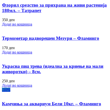
Флорил средство за прихрана на живи растенија
180мл. – Татрапет
350
ден
Додај во кошница
Термометар надворешен Мезури – Фламинго
170
ден
Додај во кошница
Украсна пвц трева (идеална за криење на мали
живоротки) – 8см.
250
ден
Додај во кошница
-10%
Камчиња за аквариум Бели 10кг. – Фламинго