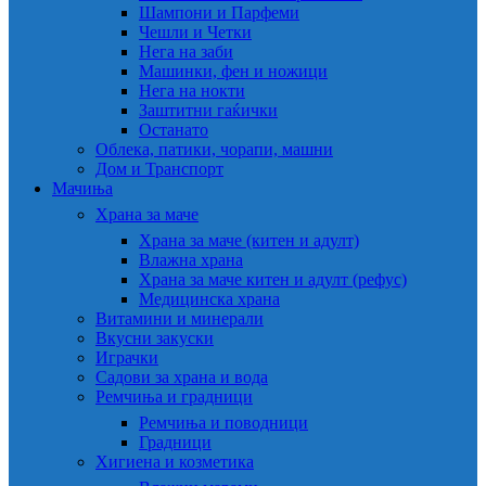
Шампони и Парфеми
Чешли и Четки
Нега на заби
Машинки, фен и ножици
Нега на нокти
Заштитни гаќички
Останато
Облека, патики, чорапи, машни
Дом и Транспорт
Мачиња
Храна за маче
Храна за маче (китен и адулт)
Влажна храна
Храна за маче китен и адулт (рефус)
Медицинска храна
Витамини и минерали
Вкусни закуски
Играчки
Садови за храна и вода
Ремчиња и градници
Ремчиња и поводници
Градници
Хигиена и козметика