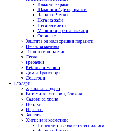
Влажни марами
Шампони / Дезодоранси
Чешли и Четки
Нега на заби
Нега на нокти
Машинки, фен и ножици
Останато
Заштита од надворешни паразити
Песок за мачиња
Тоалети и лопатчиња
Легла
Гребалки
Ќебиња и машни
Дом и Транспорт
Додатоци
Глодари
Храна за глодари
Витамини, стикови, блокови
Садови за храна
Поилки
Играчки
Заштита
Хигиена и козметика
Пилевини и додатоци за подлога
Чешли и Четки