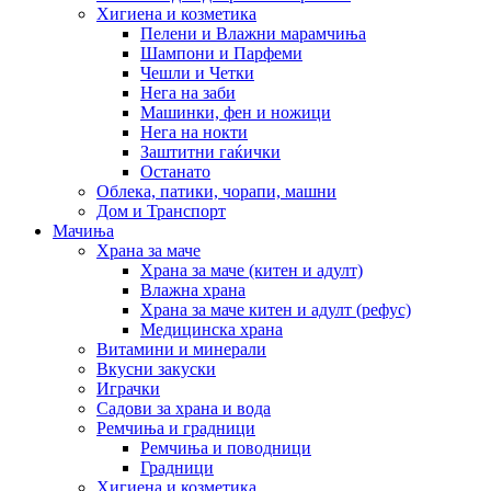
Хигиена и козметика
Пелени и Влажни марамчиња
Шампони и Парфеми
Чешли и Четки
Нега на заби
Машинки, фен и ножици
Нега на нокти
Заштитни гаќички
Останато
Облека, патики, чорапи, машни
Дом и Транспорт
Мачиња
Храна за маче
Храна за маче (китен и адулт)
Влажна храна
Храна за маче китен и адулт (рефус)
Медицинска храна
Витамини и минерали
Вкусни закуски
Играчки
Садови за храна и вода
Ремчиња и градници
Ремчиња и поводници
Градници
Хигиена и козметика