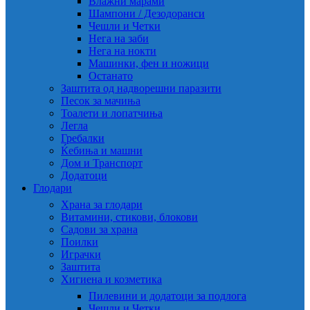
Влажни марами
Шампони / Дезодоранси
Чешли и Четки
Нега на заби
Нега на нокти
Машинки, фен и ножици
Останато
Заштита од надворешни паразити
Песок за мачиња
Тоалети и лопатчиња
Легла
Гребалки
Ќебиња и машни
Дом и Транспорт
Додатоци
Глодари
Храна за глодари
Витамини, стикови, блокови
Садови за храна
Поилки
Играчки
Заштита
Хигиена и козметика
Пилевини и додатоци за подлога
Чешли и Четки