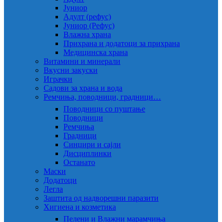
Јуниор
Адулт (рефус)
Јуниор (Рефус)
Влажна храна
Прихрана и додатоци за прихрана
Медицинска храна
Витамини и минерали
Вкусни закуски
Играчки
Садови за храна и вода
Ремчиња, поводници, градници…
Поводници со пуштање
Поводници
Ремчиња
Градници
Синџири и сајли
Дисциплинки
Останато
Маски
Додатоци
Легла
Заштита од надворешни паразити
Хигиена и козметика
Пелени и Влажни марамчиња