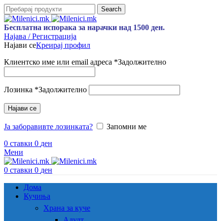
Search
Бесплатна испорака за нарачки над 1500 ден.
Најава / Регистрација
Најави се
Креирај профил
Клиентско име или email адреса
*
Задолжително
Лозинка
*
Задолжително
Најави се
Ја заборавивте лозинката?
Запомни ме
0
ставки
0
ден
Мени
0
ставки
0
ден
Дома
Кучиња
Храна за куче
Адулт