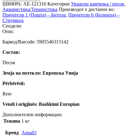
ШИФРА:
АЕ-121316
Категории
Украсни камчиња / песок
,
Акваристика/Тераристика
Производот е достапен во:
Пријатели 1 (Пошта) – Битола
,
Пријатели 6 (Болница) –
Струмица
Сподели:
Опис
Баркод/Barcode: 5905546315142
Состав:
Песок
Земја на потекло: Европска Унија
Përbërësit:
Rere
Vendi i origjinës: Bashkimi Europian
Дополнителни информации
Тежина
1 кг
Бренд
AquaEl