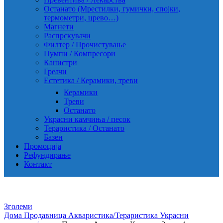
Останато (Мрестилки, гумички, спојки,
термометри, црево…)
Магнети
Распрскувачи
Филтер / Прочистување
Пумпи / Компресори
Канистри
Греачи
Естетика / Керамики, треви
Керамики
Треви
Останато
Украсни камчиња / песок
Тераристика / Останато
Базен
Промоција
Рефундирање
Контакт
Зголеми
Дома
Продавница
Акваристика/Тераристика
Украсни