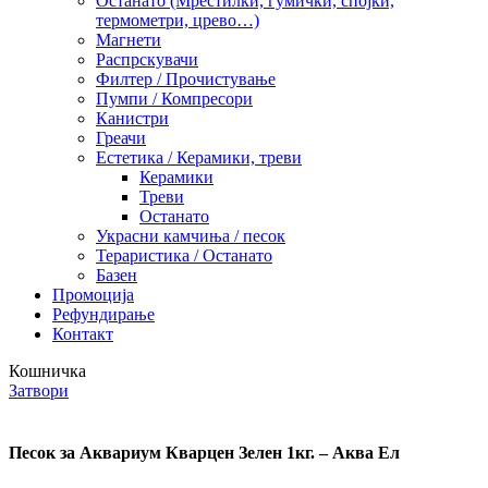
Останато (Мрестилки, гумички, спојки,
термометри, црево…)
Магнети
Распрскувачи
Филтер / Прочистување
Пумпи / Компресори
Канистри
Греачи
Естетика / Керамики, треви
Керамики
Треви
Останато
Украсни камчиња / песок
Тераристика / Останато
Базен
Промоција
Рефундирање
Контакт
Кошничка
Затвори
Песок за Аквариум Кварцен Зелен 1кг. – Аква Ел