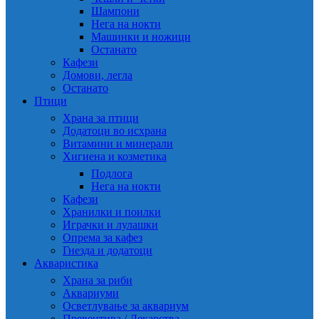
Шампони
Нега на нокти
Машинки и ножици
Останато
Кафези
Домови, легла
Останато
Птици
Храна за птици
Додатоци во исхрана
Витамини и минерали
Хигиена и козметика
Подлога
Нега на нокти
Кафези
Хранилки и поилки
Играчки и лулашки
Опрема за кафез
Гнезда и додатоци
Акваристика
Храна за риби
Аквариуми
Осветлување за аквариум
Превентива / Лекарства