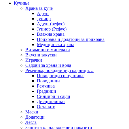
Кучиња
Храна за куче
Адулт
Јуниор
Адулт (рефус)
Јуниор (Рефус)
Влажна храна
Прихрана и додатоци за прихрана
Медицинска храна
Витамини и минерали
Вкусни закуски
Играчки
Садови за храна и вода
Ремчиња, поводници, градници…
Поводници со пуштање
Поводници
Ремчиња
Градници
Синџири и сајли
Дисциплинки
Останато
Маски
Додатоци
Легла
Заштита од надворешни паразити