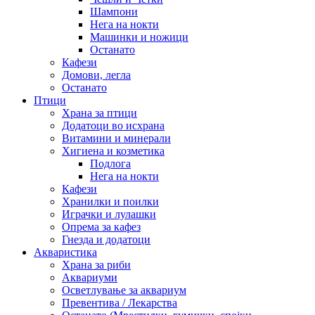
Шампони
Нега на нокти
Машинки и ножици
Останато
Кафези
Домови, легла
Останато
Птици
Храна за птици
Додатоци во исхрана
Витамини и минерали
Хигиена и козметика
Подлога
Нега на нокти
Кафези
Хранилки и поилки
Играчки и лулашки
Опрема за кафез
Гнезда и додатоци
Акваристика
Храна за риби
Аквариуми
Осветлување за аквариум
Превентива / Лекарства