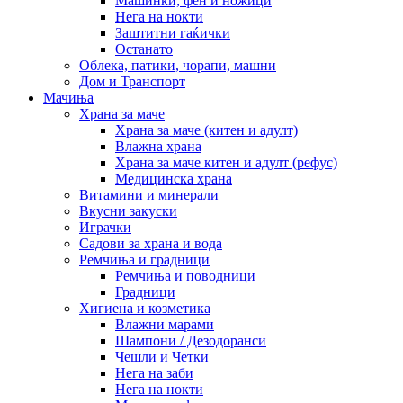
Машинки, фен и ножици
Нега на нокти
Заштитни гаќички
Останато
Облека, патики, чорапи, машни
Дом и Транспорт
Мачиња
Храна за маче
Храна за маче (китен и адулт)
Влажна храна
Храна за маче китен и адулт (рефус)
Медицинска храна
Витамини и минерали
Вкусни закуски
Играчки
Садови за храна и вода
Ремчиња и градници
Ремчиња и поводници
Градници
Хигиена и козметика
Влажни марами
Шампони / Дезодоранси
Чешли и Четки
Нега на заби
Нега на нокти