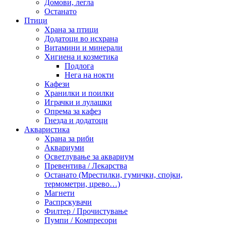
Домови, легла
Останато
Птици
Храна за птици
Додатоци во исхрана
Витамини и минерали
Хигиена и козметика
Подлога
Нега на нокти
Кафези
Хранилки и поилки
Играчки и лулашки
Опрема за кафез
Гнезда и додатоци
Акваристика
Храна за риби
Аквариуми
Осветлување за аквариум
Превентива / Лекарства
Останато (Мрестилки, гумички, спојки,
термометри, црево…)
Магнети
Распрскувачи
Филтер / Прочистување
Пумпи / Компресори