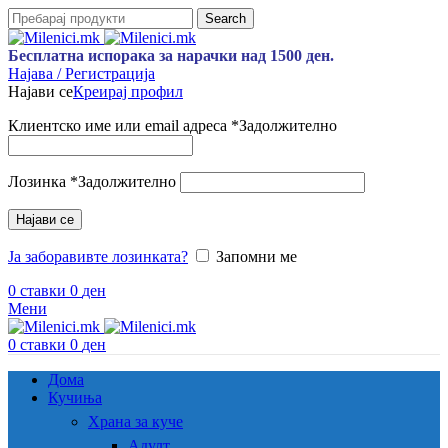
Search
Бесплатна испорака за нарачки над 1500 ден.
Најава / Регистрација
Најави се
Креирај профил
Клиентско име или email адреса
*
Задолжително
Лозинка
*
Задолжително
Најави се
Ја заборавивте лозинката?
Запомни ме
0
ставки
0
ден
Мени
0
ставки
0
ден
Дома
Кучиња
Храна за куче
Адулт