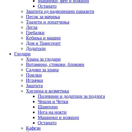
Машинки, фен и ножици
Останато
Заштита од надворешни паразити
Песок за мачиња
Тоалети и лопатчиња
Легла
Гребалки
Ќебиња и машни
Дом и Транспорт
Додатоци
Глодари
Храна за глодари
Витамини, стикови, блокови
Садови за храна
Поилки
Играчки
Заштита
Хигиена и козметика
Пилевини и додатоци за подлога
Чешли и Четки
Шампони
Нега на нокти
Машинки и ножици
Останато
Кафези