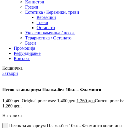
Канистри
Греачи
Естетика / Керамики, треви
Керамики
Треви
Останато
Украсни камчиња / песок
Тераристика / Останато
Базен
Промоција
Рефундирање
Контакт
Кошничка
Затвори
Песок за аквариум Плажа-бел 10кг. – Фламинго
1,400
ден
Original price was: 1,400 ден.
1,260
ден
Current price is:
1,260 ден.
На залиха
Песок за аквариум Плажа-бел 10кг. - Фламинго количина