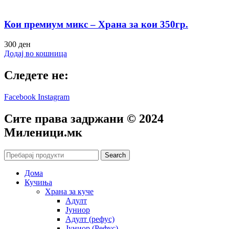
Кои премиум микс – Храна за кои 350гр.
300
ден
Додај во кошница
Следете не:
Facebook
Instagram
Сите права задржани © 2024
Mиленици.мк
Search
Дома
Кучиња
Храна за куче
Адулт
Јуниор
Адулт (рефус)
Јуниор (Рефус)