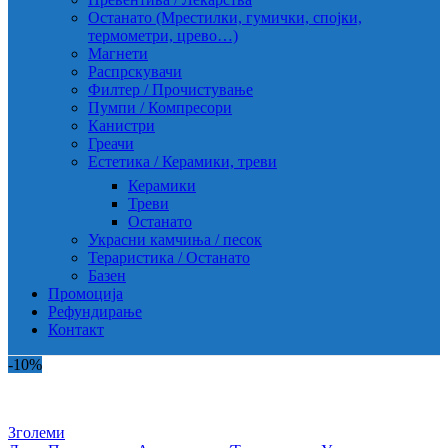
Останато (Мрестилки, гумички, спојки,
термометри, црево…)
Магнети
Распрскувачи
Филтер / Прочистување
Пумпи / Компресори
Канистри
Греачи
Естетика / Керамики, треви
Керамики
Треви
Останато
Украсни камчиња / песок
Тераристика / Останато
Базен
Промоција
Рефундирање
Контакт
-10%
Зголеми