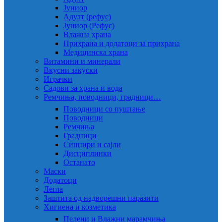
Јуниор
Адулт (рефус)
Јуниор (Рефус)
Влажна храна
Прихрана и додатоци за прихрана
Медицинска храна
Витамини и минерали
Вкусни закуски
Играчки
Садови за храна и вода
Ремчиња, поводници, градници…
Поводници со пуштање
Поводници
Ремчиња
Градници
Синџири и сајли
Дисциплинки
Останато
Маски
Додатоци
Легла
Заштита од надворешни паразити
Хигиена и козметика
Пелени и Влажни марамчиња