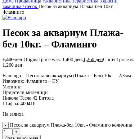
Дома
Продавница
Акваристика/Тераристика
Украсни
камчиња / песок
Песок за аквариум Плажа-бел 10кг. –
Фламинго
Песок за аквариум Плажа-
бел 10кг. – Фламинго
1,400
ден
Original price was: 1,400 ден.
1,260
ден
Current price is:
1,260 ден.
Flamingo – Песок за во аквариум (Плажа – Бел) 10кг – 2/3мм.
Извозник: Фламинго – ЕУ
Увозник:
Пријатели-миленици
Никола Тесла 42 Битола
Шифра: 400416
На залиха
Песок за аквариум Плажа-бел 10кг. - Фламинго количина
Додај во кошница