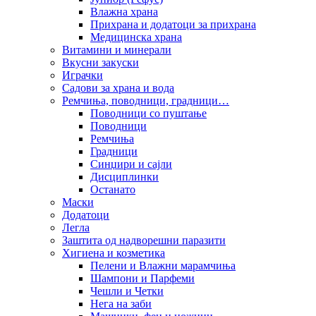
Влажна храна
Прихрана и додатоци за прихрана
Медицинска храна
Витамини и минерали
Вкусни закуски
Играчки
Садови за храна и вода
Ремчиња, поводници, градници…
Поводници со пуштање
Поводници
Ремчиња
Градници
Синџири и сајли
Дисциплинки
Останато
Маски
Додатоци
Легла
Заштита од надворешни паразити
Хигиена и козметика
Пелени и Влажни марамчиња
Шампони и Парфеми
Чешли и Четки
Нега на заби