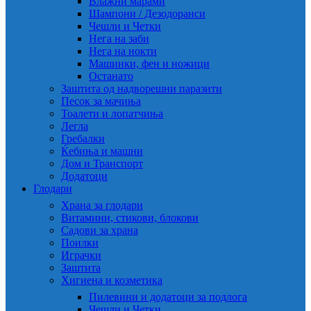
Влажни марами
Шампони / Дезодоранси
Чешли и Четки
Нега на заби
Нега на нокти
Машинки, фен и ножици
Останато
Заштита од надворешни паразити
Песок за мачиња
Тоалети и лопатчиња
Легла
Гребалки
Ќебиња и машни
Дом и Транспорт
Додатоци
Глодари
Храна за глодари
Витамини, стикови, блокови
Садови за храна
Поилки
Играчки
Заштита
Хигиена и козметика
Пилевини и додатоци за подлога
Чешли и Четки