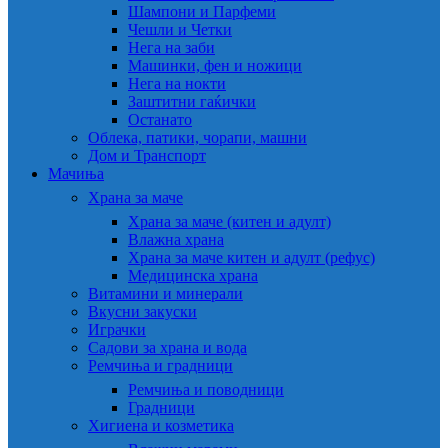
Шампони и Парфеми
Чешли и Четки
Нега на заби
Машинки, фен и ножици
Нега на нокти
Заштитни гаќички
Останато
Облека, патики, чорапи, машни
Дом и Транспорт
Мачиња
Храна за маче
Храна за маче (китен и адулт)
Влажна храна
Храна за маче китен и адулт (рефус)
Медицинска храна
Витамини и минерали
Вкусни закуски
Играчки
Садови за храна и вода
Ремчиња и градници
Ремчиња и поводници
Градници
Хигиена и козметика