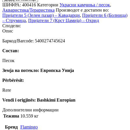
ШИФРА:
400416
Категории
Украсни камчиња / песок
,
Акваристика/Тераристика
Производот е достапен во:
Пријатели 5 (Зелен пазар) – Кавадарци
,
Пријатели 6 (Болница)
– Струмица
,
Пријатели 7 (Крст Џамија) – Охрид
Сподели:
Опис
Баркод/Barcode: 5400274745624
Состав:
Песок
Земја на потекло: Европска Унија
Përbërësit:
Rere
Vendi i origjinës: Bashkimi Europian
Дополнителни информации
Тежина
10.559 кг
Бренд
Flamingo