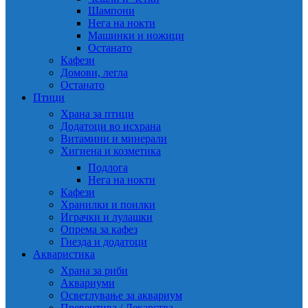
Шампони
Нега на нокти
Машинки и ножици
Останато
Кафези
Домови, легла
Останато
Птици
Храна за птици
Додатоци во исхрана
Витамини и минерали
Хигиена и козметика
Подлога
Нега на нокти
Кафези
Хранилки и поилки
Играчки и лулашки
Опрема за кафез
Гнезда и додатоци
Акваристика
Храна за риби
Аквариуми
Осветлување за аквариум
Превентива / Лекарства