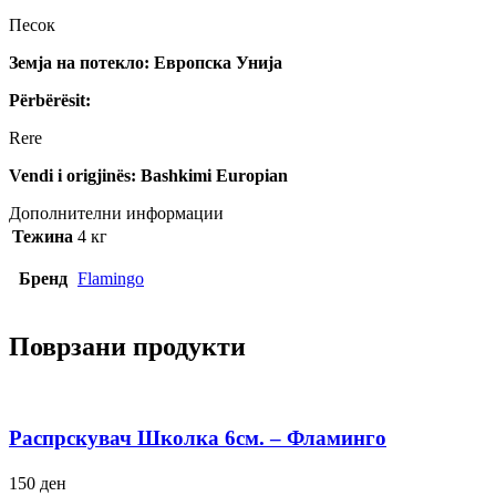
Песок
Земја на потекло: Европска Унија
Përbërësit:
Rere
Vendi i origjinës: Bashkimi Europian
Дополнителни информации
Тежина
4 кг
Бренд
Flamingo
Поврзани продукти
Распрскувач Школка 6см. – Фламинго
150
ден