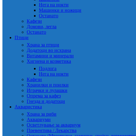
Нега на нокти
Машинки и ножици
Останато
Кафези
Домови, легла
Останато
Птици
Храна за птици
Додатоци во исхрана
Витамини и минерали
Хигиена и козметика
Подлога
Нега на нокти
Кафези
Хранилки и поилки
Играчки и лулашки
Опрема за кафез
Гнезда и додатоци
Акваристика
Храна за риби
Аквариуми
Осветлување за аквариум
Превентива / Лекарства
Останато (Мрестилки, гумички, спојки, термометр