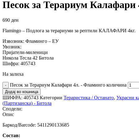
Песок за Терариум Калафари 
690
ден
Flamingo – Подлога за терариуми за рептили КАЛАФАРИ 4кг.
Извозник: Фламинго – ЕУ
Увозник:
Пријатели-миленици
Никола Тесла 42 Битола
Шифра: 405743
На залиха
Песок за Терариум Калафари 4л. - Фламинго количина
Додај во кошница
ШИФРА:
405743
Категории
Тераристика / Останато
,
Украсни к
(Партизанска) - Битола
Сподели:
Опис
Баркод/Barcode: 5411290133685
Состав: