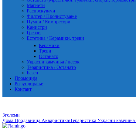
Магнети
Распрскувачи
Филтер / Прочистување
Пумпи / Компресори
Канистри
Греачи
Естетика / Керамики, треви
Керамики
Треви
Останато
Украсни камчиња / песок
Тераристика / Останато
Базен
Промоција
Рефундирање
Контакт
Зголеми
Дома
Продавница
Акваристика/Тераристика
Украсни камчиња 