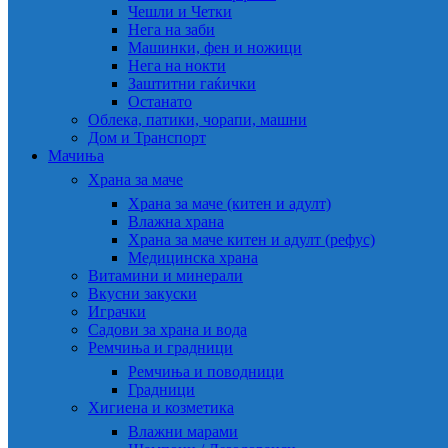
Чешли и Четки
Нега на заби
Машинки, фен и ножици
Нега на нокти
Заштитни гаќички
Останато
Облека, патики, чорапи, машни
Дом и Транспорт
Мачиња
Храна за маче
Храна за маче (китен и адулт)
Влажна храна
Храна за маче китен и адулт (рефус)
Медицинска храна
Витамини и минерали
Вкусни закуски
Играчки
Садови за храна и вода
Ремчиња и градници
Ремчиња и поводници
Градници
Хигиена и козметика
Влажни марами