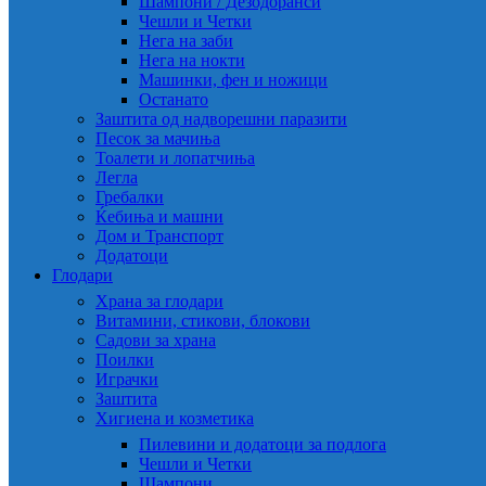
Шампони / Дезодоранси
Чешли и Четки
Нега на заби
Нега на нокти
Машинки, фен и ножици
Останато
Заштита од надворешни паразити
Песок за мачиња
Тоалети и лопатчиња
Легла
Гребалки
Ќебиња и машни
Дом и Транспорт
Додатоци
Глодари
Храна за глодари
Витамини, стикови, блокови
Садови за храна
Поилки
Играчки
Заштита
Хигиена и козметика
Пилевини и додатоци за подлога
Чешли и Четки
Шампони