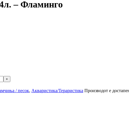
4л. – Фламинго
амчиња / песок
,
Акваристика/Тераристика
Производот е достапен