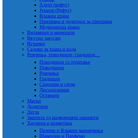
Адулт (рефус)
Јуниор (Рефус)
Влажна храна
Прихрана и додатоци за прихрана
Медицинска храна
Витамини и минерали
Вкусни закуски
Играчки
Садови за храна и вода
Ремчиња, поводници, градници…
Поводници со пуштање
Поводници
Ремчиња
Градници
Синџири и сајли
Дисциплинки
Останато
Маски
Додатоци
Легла
Заштита од надворешни паразити
Хигиена и козметика
Пелени и Влажни марамчиња
Шампони и Парфеми