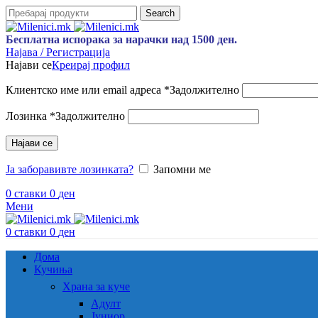
Search
Бесплатна испорака за нарачки над 1500 ден.
Најава / Регистрација
Најави се
Креирај профил
Клиентско име или email адреса
*
Задолжително
Лозинка
*
Задолжително
Најави се
Ја заборавивте лозинката?
Запомни ме
0
ставки
0
ден
Мени
0
ставки
0
ден
Дома
Кучиња
Храна за куче
Адулт
Јуниор