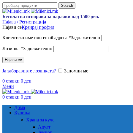
Search
Бесплатна испорака за нарачки над 1500 ден.
Најава / Регистрација
Најави се
Креирај профил
Клиентско име или email адреса
*
Задолжително
Лозинка
*
Задолжително
Најави се
Ја заборавивте лозинката?
Запомни ме
0
ставки
0
ден
Мени
0
ставки
0
ден
Дома
Кучиња
Храна за куче
Адулт
Јуниор