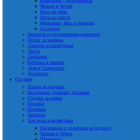
Шампони / Дезодоранси
Чешли и Четки
Нега на заби
Нега на нокти
Машинки, фен и ножици
Останато
Заштита од надворешни паразити
Песок за мачиња
Тоалети и лопатчиња
Легла
Гребалки
Ќебиња и машни
Дом и Транспорт
Додатоци
Глодари
Храна за глодари
Витамини, стикови, блокови
Садови за храна
Поилки
Играчки
Заштита
Хигиена и козметика
Пилевини и додатоци за подлога
Чешли и Четки
Шампони