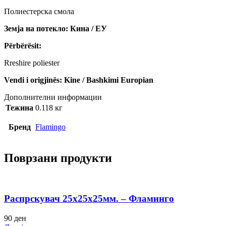
Полиестерска смола
Земја на потекло: Кина / ЕУ
Përbërësit:
Rreshire poliester
Vendi i origjinës: Kine / Bashkimi Europian
Дополнителни информации
Тежина
0.118 кг
Бренд
Flamingo
Поврзани продукти
Распрскувач 25х25х25мм. – Фламинго
90
ден