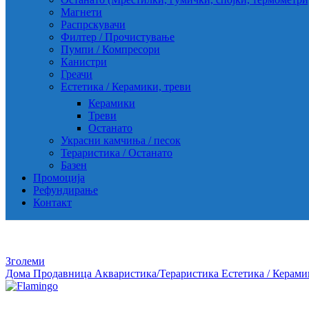
Магнети
Распрскувачи
Филтер / Прочистување
Пумпи / Компресори
Канистри
Греачи
Естетика / Керамики, треви
Керамики
Треви
Останато
Украсни камчиња / песок
Тераристика / Останато
Базен
Промоција
Рефундирање
Контакт
Зголеми
Дома
Продавница
Акваристика/Тераристика
Естетика / Керами