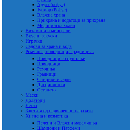
Адулт (рефус)
Јуниор (Рефус)
Влажна храна
Прихрана и додатоци за прихрана
Медицинска храна
Витамини и минерали
Вкусни закуски
Играчки
Садови за храна и вода
Ремчиња, поводници, градници…
Поводници со пуштање
Поводници
Ремчиња
Градници
Синџири и сајли
Дисциплинки
Останато
Маски
Додатоци
Легла
Заштита од надворешни паразити
Хигиена и козметика
Пелени и Влажни марамчиња
Шампони и Парфеми