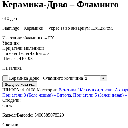
Керамика-Дрво – Фламинго
610
ден
Flamingo – Керамики – Украс за во аквариум 13х12х7см.
Извозник: Фламинго – ЕУ
Увозник:
Пријатели-миленици
Никола Тесла 42 Битола
Шифра: 410108
На залиха
Керамика-Дрво - Фламинго количина
Додај во кошница
ШИФРА:
410108
Категории
Естетика / Керамики, треви
,
Аквар
Пријатели 3 (Бела чешма) – Битола
,
Пријатели 5 (Зелен пазар) 
Сподели:
Опис
Баркод/Barcode: 5400585078329
Состав: