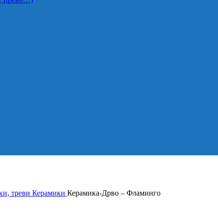
ки, треви
Керамики
Керамика-Дрво – Фламинго