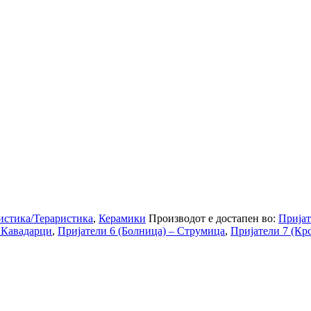
истика/Тераристика
,
Керамики
Производот е достапен во:
Пријат
– Кавадарци
,
Пријатели 6 (Болница) – Струмица
,
Пријатели 7 (Кр