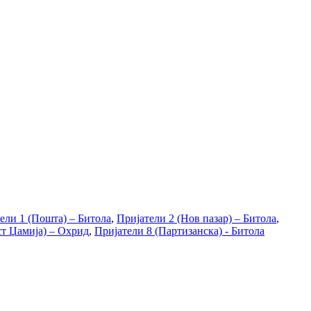
ели 1 (Пошта) – Битола
,
Пријатели 2 (Нов пазар) – Битола
,
ст Џамија) – Охрид
,
Пријатели 8 (Партизанска) - Битола