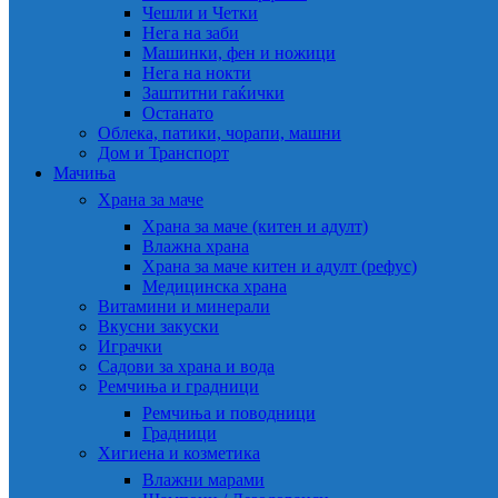
Чешли и Четки
Нега на заби
Машинки, фен и ножици
Нега на нокти
Заштитни гаќички
Останато
Облека, патики, чорапи, машни
Дом и Транспорт
Мачиња
Храна за маче
Храна за маче (китен и адулт)
Влажна храна
Храна за маче китен и адулт (рефус)
Медицинска храна
Витамини и минерали
Вкусни закуски
Играчки
Садови за храна и вода
Ремчиња и градници
Ремчиња и поводници
Градници
Хигиена и козметика
Влажни марами