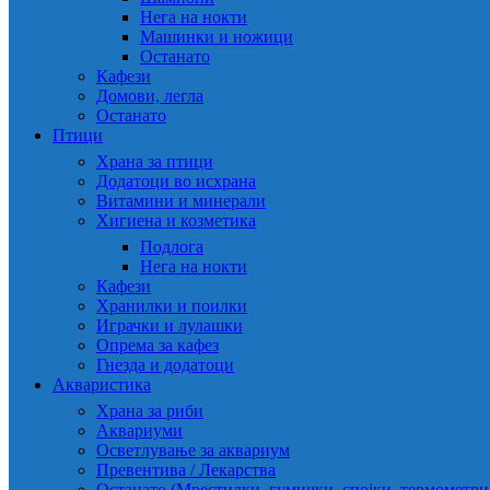
Нега на нокти
Машинки и ножици
Останато
Кафези
Домови, легла
Останато
Птици
Храна за птици
Додатоци во исхрана
Витамини и минерали
Хигиена и козметика
Подлога
Нега на нокти
Кафези
Хранилки и поилки
Играчки и лулашки
Опрема за кафез
Гнезда и додатоци
Акваристика
Храна за риби
Аквариуми
Осветлување за аквариум
Превентива / Лекарства
Останато (Мрестилки, гумички, спојки, термометр