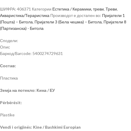
ШИФРА:
406371
Категории
Естетика / Керамики, треви
,
Треви
,
Акваристика/Тераристика
Производот е достапен во:
Пријатели 1
(Пошта) – Битола
,
Пријатели 3 (Бела чешма) – Битола
,
Пријатели 8
(Партизанска) - Битола
Сподели:
Опис
Баркод/Barcode: 5400274729631
Состав:
Пластика
Земја на потекло: Кина / ЕУ
Përbërësit:
Plastike
Vendi i origjinës: Kine / Bashkimi Europian