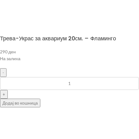
Сите права задржани © 2024 Mиленици.мк
Трева-Украс за аквариум 20см. – Фламинго
290
ден
На залиха
Додај во кошница