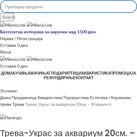
Search
Бесплатна испорака за нарачки над 1500 ден.
Најава / Регистрација
0
ставки
0
ден
Мени
0
ставки
0
ден
ДОМА
КУЧИЊА
МАЧИЊА
ГЛОДАРИ
ПТИЦИ
АКВАРИСТИКА
ПРОМОЦИЈА
РЕФУНДИРАЊЕ
КОНТАКТ
Зголеми
Дома
Продавница
Акваристика/Тераристика
Естетика / Керамики,
треви
Треви
Трева-Украс за аквариум 20см. – Фламинго
Трева-Украс за аквариум 20см. –