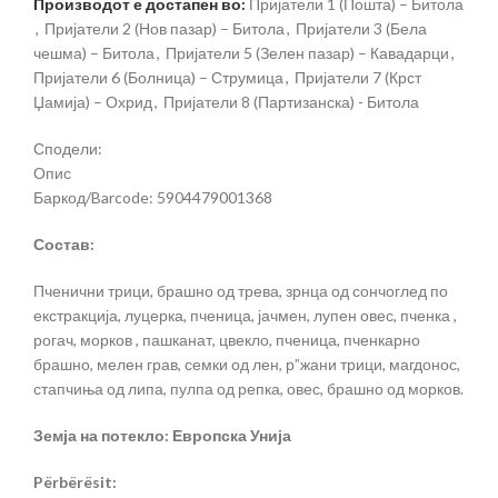
Производот е достапен во:
Пријатели 1 (Пошта) – Битола
,
Пријатели 2 (Нов пазар) – Битола
,
Пријатели 3 (Бела
чешма) – Битола
,
Пријатели 5 (Зелен пазар) – Кавадарци
,
Пријатели 6 (Болница) – Струмица
,
Пријатели 7 (Крст
Џамија) – Охрид
,
Пријатели 8 (Партизанска) - Битола
Сподели:
Опис
Баркод/Barcode: 5904479001368
Состав:
Пченични трици, брашно од трева, зрнца од сончоглед по
екстракција, луцерка, пченица, јачмен, лупен овес, пченка ,
рогач, морков , пашканат, цвекло, пченица, пченкарно
брашно, мелен грав, семки од лен, р”жани трици, магдонос,
стапчиња од липа, пулпа од репка, овес, брашно од морков.
Земја на потекло: Европска Унија
Përbërësit: