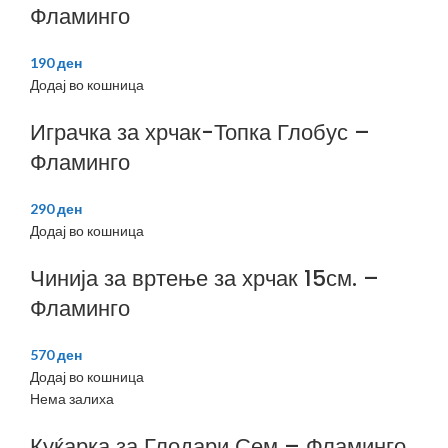
Фламинго
190
ден
Додај во кошница
Играчка за хрчак-Топка Глобус –
Фламинго
290
ден
Додај во кошница
Чинија за вртење за хрчак 15см. –
Фламинго
570
ден
Додај во кошница
Нема залиха
Куќарка за Глодари Сем – Фламинго