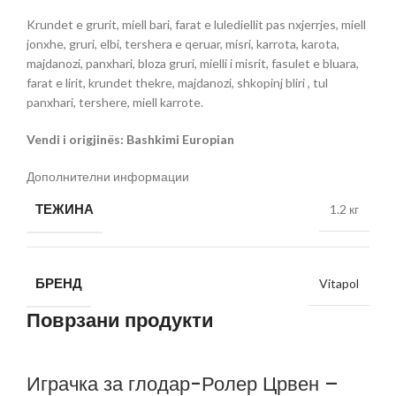
Krundet e grurit, miell bari, farat e lulediellit pas nxjerrjes, miell
jonxhe, gruri, elbi, tershera e qeruar, misri, karrota, karota,
majdanozi, panxhari, bloza gruri, mielli i misrit, fasulet e bluara,
farat e lirit, krundet thekre, majdanozi, shkopinj bliri , tul
panxhari, tershere, miell karrote.
Vendi i origjinës: Bashkimi Europian
Дополнителни информации
ТЕЖИНА
1.2 кг
БРЕНД
Vitapol
Поврзани продукти
Играчка за глодар-Ролер Црвен –