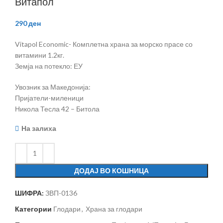
Витапол
290
ден
Vitapol Economic- Комплетна храна за морско прасе со
витамини 1.2кг.
Земја на потекло: ЕУ
Увозник за Македонија:
Пријатели-миленици
Никола Тесла 42 – Битола
На залиха
ДОДАЈ ВО КОШНИЦА
ШИФРА:
ЗВП-0136
Категории
Глодари
,
Храна за глодари