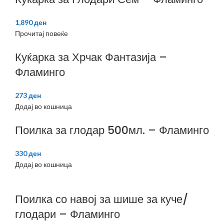
1,890
ден
Прочитај повеќе
Куќарка за Хрчак Фантазија –
Фламинго
273
ден
Додај во кошница
Поилка за глодар 500мл. – Фламинго
330
ден
Додај во кошница
Поилка со навој за шише за куче/
глодари – Фламинго