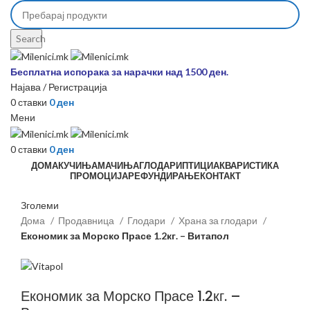
Search
Бесплатна испорака за нарачки над 1500 ден.
Најава / Регистрација
0
ставки
0
ден
Мени
0
ставки
0
ден
ДОМА
КУЧИЊА
МАЧИЊА
ГЛОДАРИ
ПТИЦИ
АКВАРИСТИКА
ПРОМОЦИЈА
РЕФУНДИРАЊЕ
КОНТАКТ
Зголеми
Дома
Продавница
Глодари
Храна за глодари
Економик за Морско Прасе 1.2кг. – Витапол
Економик за Морско Прасе 1.2кг. –