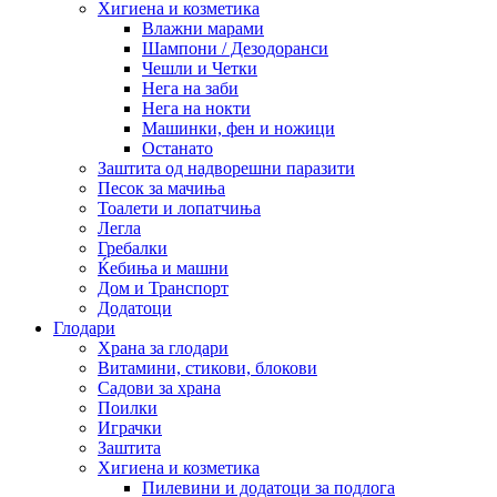
Хигиена и козметика
Влажни марами
Шампони / Дезодоранси
Чешли и Четки
Нега на заби
Нега на нокти
Машинки, фен и ножици
Останато
Заштита од надворешни паразити
Песок за мачиња
Тоалети и лопатчиња
Легла
Гребалки
Ќебиња и машни
Дом и Транспорт
Додатоци
Глодари
Храна за глодари
Витамини, стикови, блокови
Садови за храна
Поилки
Играчки
Заштита
Хигиена и козметика
Пилевини и додатоци за подлога