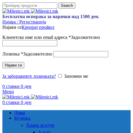
Search
Бесплатна испорака за нарачки над 1500 ден.
Најава / Регистрација
Најави се
Креирај профил
Клиентско име или email адреса
*
Задолжително
Лозинка
*
Задолжително
Најави се
Ја заборавивте лозинката?
Запомни ме
0
ставки
0
ден
Мени
0
ставки
0
ден
Дома
Кучиња
Храна за куче
Адулт