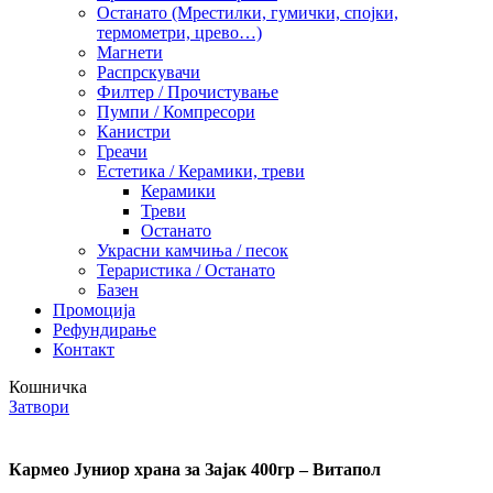
Останато (Мрестилки, гумички, спојки,
термометри, црево…)
Магнети
Распрскувачи
Филтер / Прочистување
Пумпи / Компресори
Канистри
Греачи
Естетика / Керамики, треви
Керамики
Треви
Останато
Украсни камчиња / песок
Тераристика / Останато
Базен
Промоција
Рефундирање
Контакт
Кошничка
Затвори
Кармео Јуниор храна за Зајак 400гр – Витапол