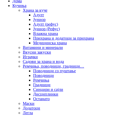
Дома
Кучиња
Храна за куче
Адулт
Јуниор
Адулт (рефус)
Јуниор (Рефус)
Влажна храна
Прихрана и додатоци за прихрана
Медицинска храна
Витамини и минерали
Вкусни закуски
Играчки
Садови за храна и вода
Ремчиња, поводници, градници…
Поводници со пуштање
Поводници
Ремчиња
Градници
Синџири и сајли
Дисциплинки
Останато
Маски
Додатоци
Легла