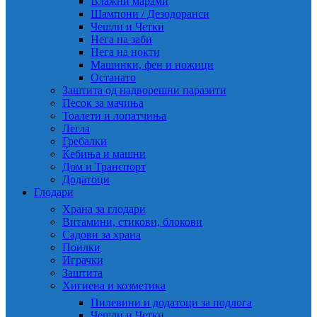
Влажни марами
Шампони / Дезодоранси
Чешли и Четки
Нега на заби
Нега на нокти
Машинки, фен и ножици
Останато
Заштита од надворешни паразити
Песок за мачиња
Тоалети и лопатчиња
Легла
Гребалки
Ќебиња и машни
Дом и Транспорт
Додатоци
Глодари
Храна за глодари
Витамини, стикови, блокови
Садови за храна
Поилки
Играчки
Заштита
Хигиена и козметика
Пилевини и додатоци за подлога
Чешли и Четки