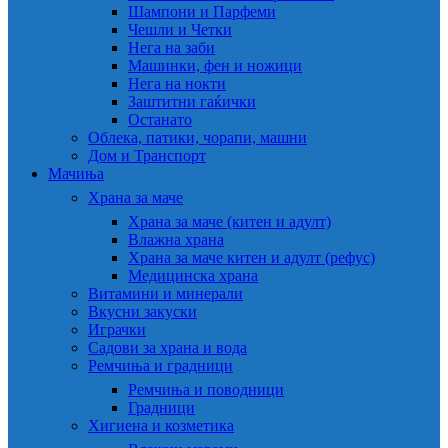
Шампони и Парфеми
Чешли и Четки
Нега на заби
Машинки, фен и ножици
Нега на нокти
Заштитни гаќички
Останато
Облека, патики, чорапи, машни
Дом и Транспорт
Мачиња
Храна за маче
Храна за маче (китен и адулт)
Влажна храна
Храна за маче китен и адулт (рефус)
Медицинска храна
Витамини и минерали
Вкусни закуски
Играчки
Садови за храна и вода
Ремчиња и градници
Ремчиња и поводници
Градници
Хигиена и козметика