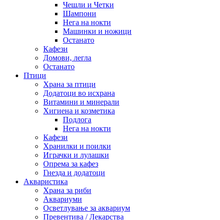
Чешли и Четки
Шампони
Нега на нокти
Машинки и ножици
Останато
Кафези
Домови, легла
Останато
Птици
Храна за птици
Додатоци во исхрана
Витамини и минерали
Хигиена и козметика
Подлога
Нега на нокти
Кафези
Хранилки и поилки
Играчки и лулашки
Опрема за кафез
Гнезда и додатоци
Акваристика
Храна за риби
Аквариуми
Осветлување за аквариум
Превентива / Лекарства