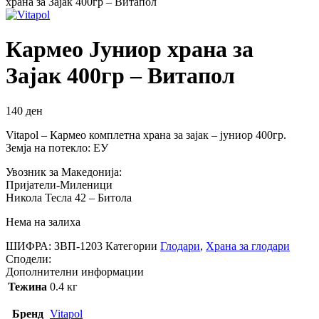
храна за Зајак 400гр – Витапол
Кармео Јуниор храна за
Зајак 400гр – Витапол
140
ден
Vitapol – Кармео комплетна храна за зајак – јуниор 400гр.
Земја на потекло: ЕУ
Увозник за Македонија:
Пријатели-Миленици
Никола Тесла 42 – Битола
Нема на залиха
ШИФРА:
ЗВП-1203
Категории
Глодари
,
Храна за глодари
Сподели:
Дополнителни информации
Тежина
0.4 кг
Бренд
Vitapol