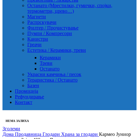
Останато (Мрестилки, гумички, спојки,
термометри, црево…)
Магнети
Распрскувачи
Филтер / Прочистување
Пумпи / Компресори
Канистри
Греачи
Естетика / Керамики, треви
Керамики
Треви
Останато
Украсни камчиња / песок
Тераристика / Останато
Базен
Промоција
Рефундирање
Контакт
НЕМА ЗАЛИХА
Зголеми
Дома
Продавница
Глодари
Храна за глодари
Кармео Јуниор