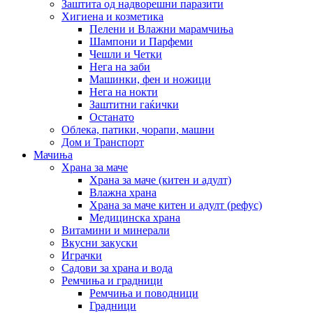
Заштита од надворешни паразити
Хигиена и козметика
Пелени и Влажни марамчиња
Шампони и Парфеми
Чешли и Четки
Нега на заби
Машинки, фен и ножици
Нега на нокти
Заштитни гаќички
Останато
Облека, патики, чорапи, машни
Дом и Транспорт
Мачиња
Храна за маче
Храна за маче (китен и адулт)
Влажна храна
Храна за маче китен и адулт (рефус)
Медицинска храна
Витамини и минерали
Вкусни закуски
Играчки
Садови за храна и вода
Ремчиња и градници
Ремчиња и поводници
Градници