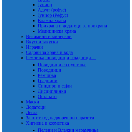
Јуниор
Адулт (рефус)
Јуниор (Рефус)
Влажна храна
Прихрана и додатоци за прихрана
Медицинска храна
Витамини и минерали
Вкусни закуски
Играчки
Садови за храна и вода
Ремчиња, поводници, градници…
Поводници со пуштање
Поводници
Ремчиња
Градници
Синџири и сајли
Дисциплинки
Останато
Маски
Додатоци
Легла
Заштита од надворешни паразити
Хигиена и козметика
Пелени и Влажни марамчиња