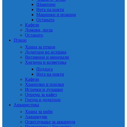
Шампони
Нега на нокти
Машинки и ножици
Останато
Кафези
Домови, легла
Останато
Птици
Храна за птици
Додатоци во исхрана
Витамини и минерали
Хигиена и козметика
Подлога
Нега на нокти
Кафези
Хранилки и поилки
Играчки и лулашки
Опрема за кафез
Гнезда и додатоци
Акваристика
Храна за риби
Аквариуми
Осветлување за аквариум
Превентива / Лекарства