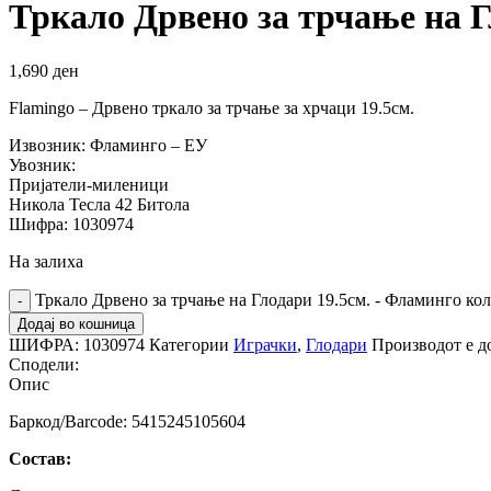
Тркало Дрвено за трчање на Г
1,690
ден
Flamingo – Дрвено тркало за трчање за хрчаци 19.5см.
Извозник: Фламинго – ЕУ
Увозник:
Пријатели-миленици
Никола Тесла 42 Битола
Шифра: 1030974
На залиха
Тркало Дрвено за трчање на Глодари 19.5см. - Фламинго ко
Додај во кошница
ШИФРА:
1030974
Категории
Играчки
,
Глодари
Производот е д
Сподели:
Опис
Баркод/Barcode: 5415245105604
Состав: