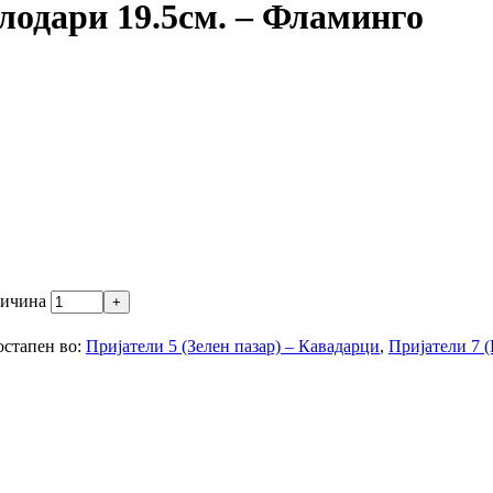
лодари 19.5см. – Фламинго
личина
остапен во:
Пријатели 5 (Зелен пазар) – Кавадарци
,
Пријатели 7 