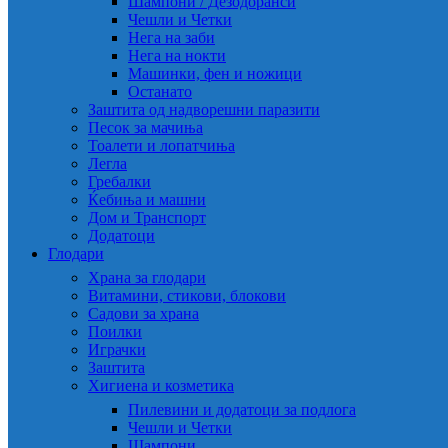
Шампони / Дезодоранси
Чешли и Четки
Нега на заби
Нега на нокти
Машинки, фен и ножици
Останато
Заштита од надворешни паразити
Песок за мачиња
Тоалети и лопатчиња
Легла
Гребалки
Ќебиња и машни
Дом и Транспорт
Додатоци
Глодари
Храна за глодари
Витамини, стикови, блокови
Садови за храна
Поилки
Играчки
Заштита
Хигиена и козметика
Пилевини и додатоци за подлога
Чешли и Четки
Шампони