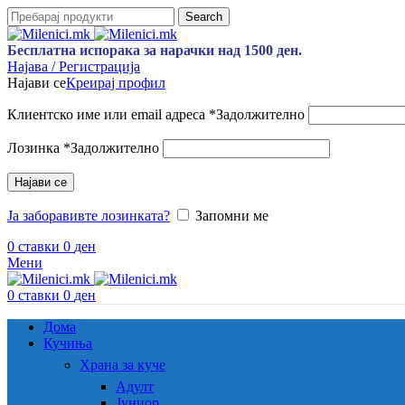
Search
Бесплатна испорака за нарачки над 1500 ден.
Најава / Регистрација
Најави се
Креирај профил
Клиентско име или email адреса
*
Задолжително
Лозинка
*
Задолжително
Најави се
Ја заборавивте лозинката?
Запомни ме
0
ставки
0
ден
Мени
0
ставки
0
ден
Дома
Кучиња
Храна за куче
Адулт
Јуниор