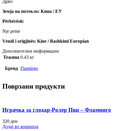
Дрво
Земја на потекло: Кина / ЕУ
Përbërësit:
Nje peme
Vendi i origjinës: Kine / Bashkimi Europian
Дополнителни информации
Тежина
0.43 кг
Бренд
Flamingo
Поврзани продукти
Играчка за глодар-Ролер Пвц – Фламинго
320
ден
Додај во кошница