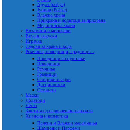
Адулт (рефус)
Јуниор (Рефус)
Влажна храна
Прихрана и додатоци за прихрана
Медицинска храна
Витамини и минерали
Вкусни закуски
Играчки
Садови за храна и вода
Ремчиња, поводници, градници…
Поводници со пуштање
Поводници
Ремчиња
Градници
Синџири и сајли
Дисциплинки
Останато
Маски
Додатоци
Легла
Заштита од надворешни паразити
Хигиена и козметика
Пелени и Влажни марамчиња
Шампони и Парфеми