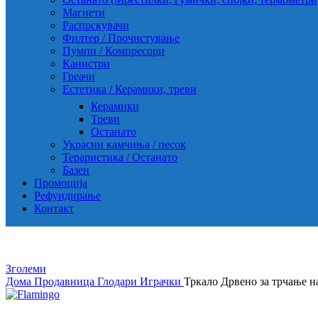
Магнети
Распрскувачи
Филтер / Прочистување
Пумпи / Компресори
Канистри
Греачи
Естетика / Керамики, треви
Керамики
Треви
Останато
Украсни камчиња / песок
Тераристика / Останато
Базен
Промоција
Рефундирање
Контакт
Зголеми
Дома
Продавница
Глодари
Играчки
Тркало Дрвено за трчање н