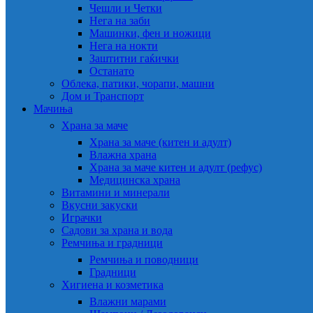
Чешли и Четки
Нега на заби
Машинки, фен и ножици
Нега на нокти
Заштитни гаќички
Останато
Облека, патики, чорапи, машни
Дом и Транспорт
Мачиња
Храна за маче
Храна за маче (китен и адулт)
Влажна храна
Храна за маче китен и адулт (рефус)
Медицинска храна
Витамини и минерали
Вкусни закуски
Играчки
Садови за храна и вода
Ремчиња и градници
Ремчиња и поводници
Градници
Хигиена и козметика
Влажни марами