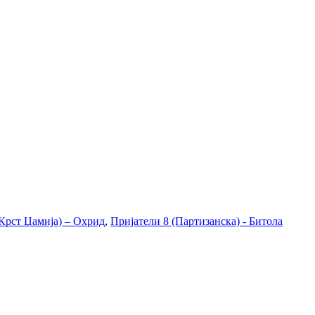
(Крст Џамија) – Охрид
,
Пријатели 8 (Партизанска) - Битола