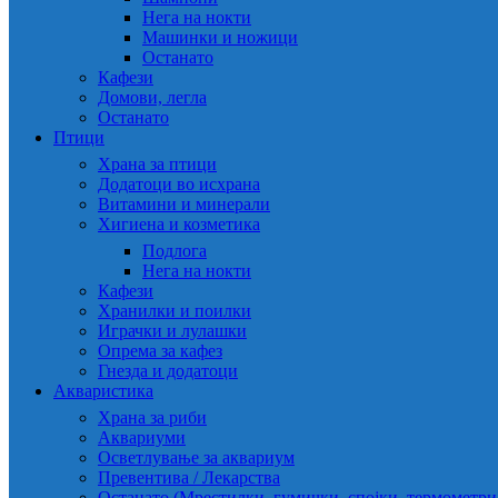
Нега на нокти
Машинки и ножици
Останато
Кафези
Домови, легла
Останато
Птици
Храна за птици
Додатоци во исхрана
Витамини и минерали
Хигиена и козметика
Подлога
Нега на нокти
Кафези
Хранилки и поилки
Играчки и лулашки
Опрема за кафез
Гнезда и додатоци
Акваристика
Храна за риби
Аквариуми
Осветлување за аквариум
Превентива / Лекарства
Останато (Мрестилки, гумички, спојки, термометр