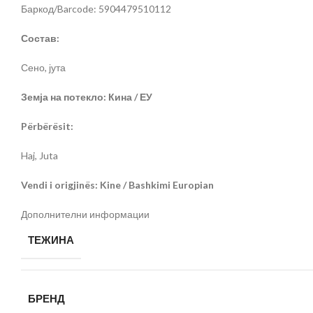
Баркод/Barcode: 5904479510112
Состав:
Сено, јута
Земја на потекло: Кина / ЕУ
Përbërësit:
Haj, Juta
Vendi i origjinës: Kine / Bashkimi Europian
Дополнителни информации
ТЕЖИНА
БРЕНД