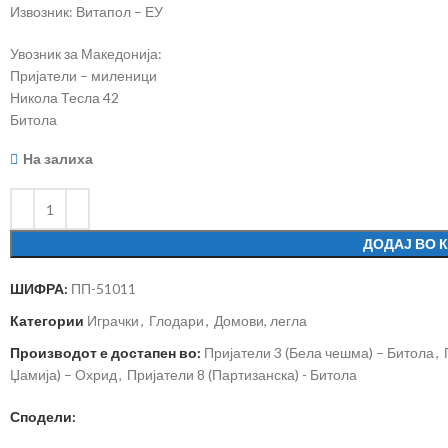
Извозник: Витапол – ЕУ
Увозник за Македонија:
Пријатели – миленици
Никола Тесла 42
Битола
На залиха
ДОДАЈ ВО 
ШИФРА:
ПП-51011
Категории
Играчки
,
Глодари
,
Домови, легла
Производот е достапен во:
Пријатели 3 (Бела чешма) – Битола
,
Џамија) – Охрид
,
Пријатели 8 (Партизанска) - Битола
Сподели: