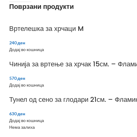
Поврзани продукти
Вртелешка за хрчаци M
240
ден
Додај во кошница
Чинија за вртење за хрчак 15см. – Флам
570
ден
Додај во кошница
Тунел од сено за глодари 21см. – Флами
630
ден
Додај во кошница
Нема залиха