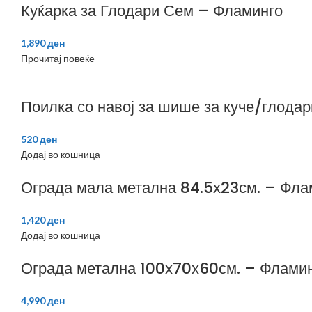
Куќарка за Глодари Сем – Фламинго
1,890
ден
Прочитај повеќе
Поилка со навој за шише за куче/глода
520
ден
Додај во кошница
Ограда мала метална 84.5х23см. – Фл
1,420
ден
Додај во кошница
Ограда метална 100х70х60см. – Флами
4,990
ден