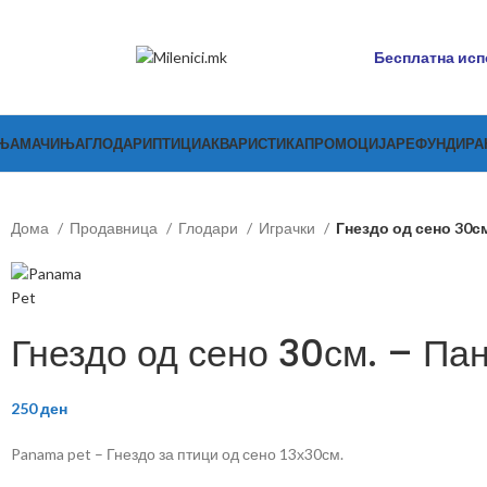
Бесплатна испо
ЊА
МАЧИЊА
ГЛОДАРИ
ПТИЦИ
АКВАРИСТИКА
ПРОМОЦИЈА
РЕФУНДИР
Дома
Продавница
Глодари
Играчки
Гнездо од сено 30см
Гнездо од сено 30см. – Па
250
ден
Panama pet – Гнездо за птици од сено 13х30см.