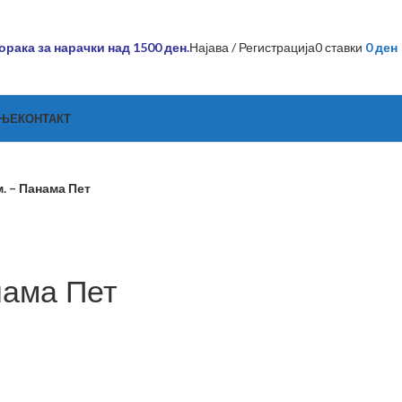
рака за нарачки над 1500 ден.
Најава / Регистрација
0
ставки
0
ден
АЊЕ
КОНТАКТ
. – Панама Пет
нама Пет