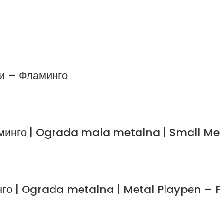
ри – Фламинго
аминго | Ograda mala metalna | Small M
нго | Ograda metalna | Metal Playpen –