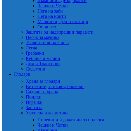
Шампони / Дезодоранси
Чешли и Четки
Нега на заби
Нега на нокти
Машинки, фен и ножици
Останато
Заштита од надворешни паразити
Песок за мачиња
Тоалети и лопатчиња
Легла
Гребалки
Ќебиња и машни
Дом и Транспорт
Додатоци
Глодари
Храна за глодари
Витамини, стикови, блокови
Садови за храна
Поилки
Играчки
Заштита
Хигиена и козметика
Пилевини и додатоци за подлога
Чешли и Четки
Шампони