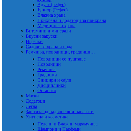
Адулт (рефус)
Јуниор (Рефус)
Влажна храна
Прихрана и додатоци за прихрана
Медицинска храна
Витамини и минерали
Вкусни закуски
Играчки
Садови за храна и вода
Ремчиња, поводници, градници…
Поводници со пуштање
Поводници
Ремчиња
Градници
Синџири и сајли
Дисциплинки
Останато
Маски
Додатоци
Легла
Заштита од надворешни паразити
Хигиена и козметика
Пелени и Влажни марамчиња
Шампони и Парфеми