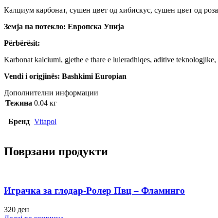
Калциум карбонат, сушен цвет од хибискус, сушен цвет од роз
Земја на потекло: Европска Унија
Përbërësit:
Karbonat kalciumi, gjethe e thare e luleradhiqes, aditive teknologjike
Vendi i origjinës: Bashkimi Europian
Дополнителни информации
Тежина
0.04 кг
Бренд
Vitapol
Поврзани продукти
Играчка за глодар-Ролер Пвц – Фламинго
320
ден