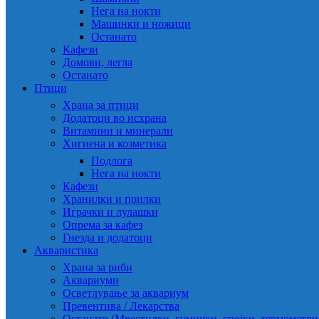
Нега на нокти
Машинки и ножици
Останато
Кафези
Домови, легла
Останато
Птици
Храна за птици
Додатоци во исхрана
Витамини и минерали
Хигиена и козметика
Подлога
Нега на нокти
Кафези
Хранилки и поилки
Играчки и лулашки
Опрема за кафез
Гнезда и додатоци
Акваристика
Храна за риби
Аквариуми
Осветлување за аквариум
Превентива / Лекарства
Останато (Мрестилки, гумички, спојки, термометр