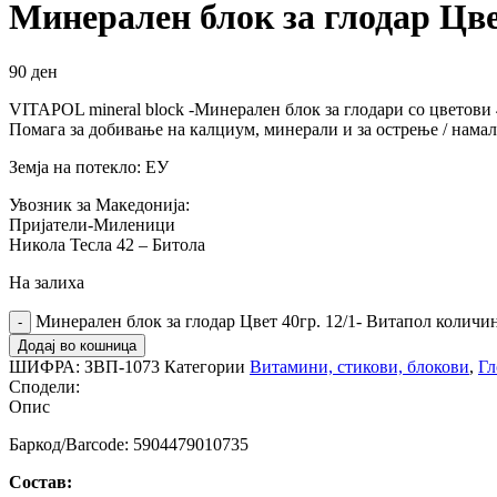
Минерален блок за глодар Цве
90
ден
VITAPOL mineral block -Минерален блок за глодари со цветови 
Помага за добивање на калциум, минерали и за острење / намал
Земја на потекло: ЕУ
Увозник за Македонија:
Пријатели-Миленици
Никола Тесла 42 – Битола
На залиха
Минерален блок за глодар Цвет 40гр. 12/1- Витапол количи
Додај во кошница
ШИФРА:
ЗВП-1073
Категории
Витамини, стикови, блокови
,
Гл
Сподели:
Опис
Баркод/Barcode: 5904479010735
Состав: