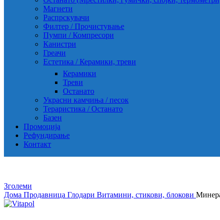
Магнети
Распрскувачи
Филтер / Прочистување
Пумпи / Компресори
Канистри
Греачи
Естетика / Керамики, треви
Керамики
Треви
Останато
Украсни камчиња / песок
Тераристика / Останато
Базен
Промоција
Рефундирање
Контакт
Зголеми
Дома
Продавница
Глодари
Витамини, стикови, блокови
Минера