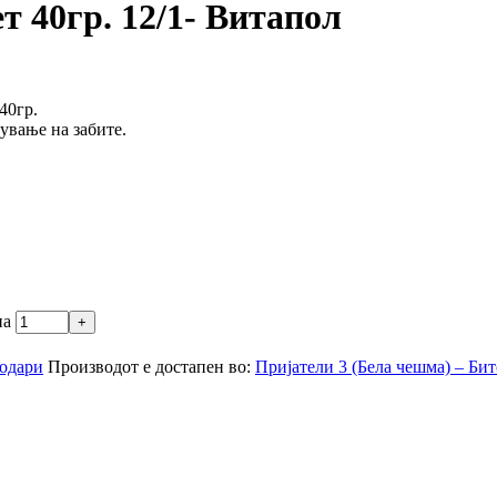
т 40гр. 12/1- Витапол
40гр.
ување на забите.
на
одари
Производот е достапен во:
Пријатели 3 (Бела чешма) – Би