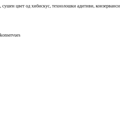
а, сушен цвет од хибискус, технолошки адитиви, конзерванси
, konservues