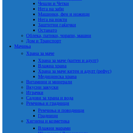
Чешли и Четки
Нега на заби
Машинки, фен и ножици
Нега на нокти
Заштитни гаќички
Останато
Облека, патики, чорапи, машни
Дом и Транспорт
Мачиња
Храна за маче
Храна за маче (китен и адулт)
Влажна храна
Храна за маче китен и адулт (рефус)
Медицинска храна
Витамини и минерали
Вкусни закуски
Играчки
Садови за храна и вода
Ремчиња и градници
Ремчиња и поводници
Градници
Хигиена и козметика
Влажни марами