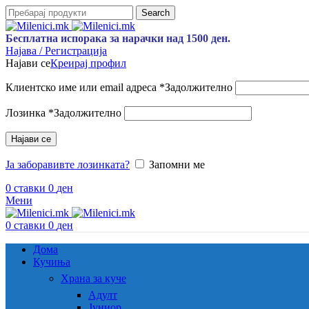
Search
Бесплатна испорака за нарачки над 1500 ден.
Најава / Регистрација
Најави се
Креирај профил
Клиентско име или email адреса
*
Задолжително
Лозинка
*
Задолжително
Најави се
Ја заборавивте лозинката?
Запомни ме
0
ставки
0
ден
Мени
0
ставки
0
ден
Дома
Кучиња
Храна за куче
Адулт
Јуниор