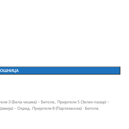
КОШНИЦА
тели 3 (Бела чешма) – Битола
,
Пријатели 5 (Зелен пазар) –
 Џамија) – Охрид
,
Пријатели 8 (Партизанска) - Битола