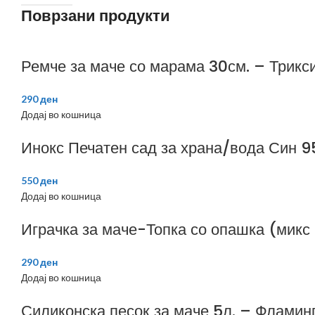
Поврзани продукти
Ремче за маче со марама 30см. – Трикс
290
ден
Додај во кошница
Инокс Печатен сад за храна/вода Син 
550
ден
Додај во кошница
Играчка за маче-Топка со опашка (микс
290
ден
Додај во кошница
Силиконска песок за маче 5л. – Фламин