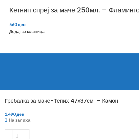
Кетнип спреј за маче 250мл. – Фламинг
560
ден
Додај во кошница
Гребалка за маче-Тепих 47х37см. – Камон
1,490
ден
На залиха