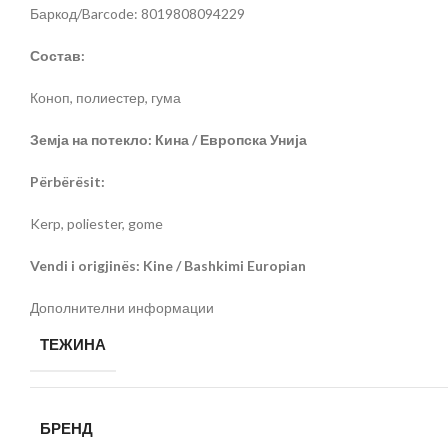
Баркод/Barcode: 8019808094229
Состав:
Коноп, полиестер, гума
Земја на потекло: Кина / Европска Унија
Përbërësit:
Kerp, poliester, gome
Vendi i origjinës: Kine / Bashkimi Europian
Дополнителни информации
ТЕЖИНА
БРЕНД