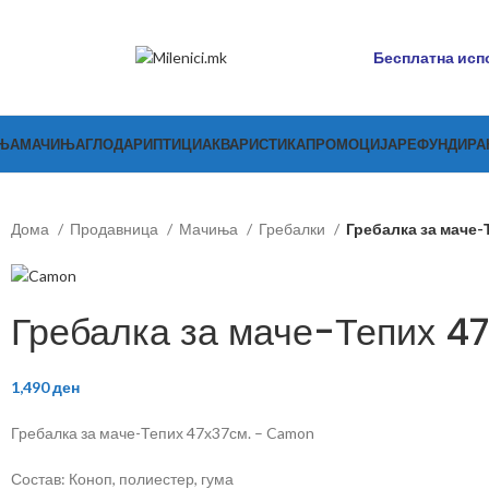
Бесплатна испо
ЊА
МАЧИЊА
ГЛОДАРИ
ПТИЦИ
АКВАРИСТИКА
ПРОМОЦИЈА
РЕФУНДИР
Дома
Продавница
Мачиња
Гребалки
Гребалка за маче-
Гребалка за маче-Тепих 4
1,490
ден
Гребалка за маче-Тепих 47х37см. – Camon
Состав: Коноп, полиестер, гума