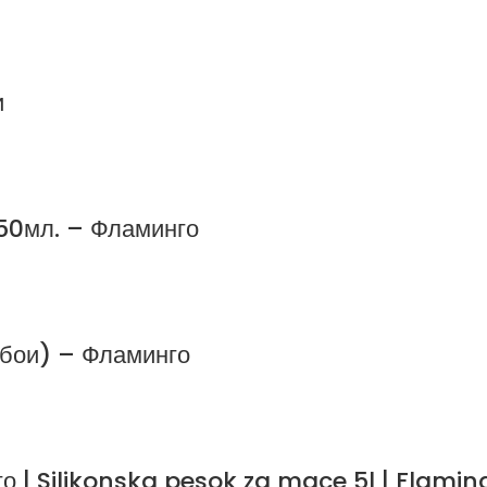
и
950мл. – Фламинго
 бои) – Фламинго
го | Silikonska pesok za mace 5l | Flamin