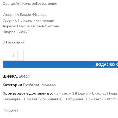
Состав АЛ: Kerp, poliester, gome
Извозник: Камон -Италија
Увозник: Пријатели-миленици
Адреса: Никола Тесла 42 Битола
Шифра: Б046/Г
На залиха
ДОДАЈ ВО 
ШИФРА:
Б046/Г
Категории
Гребалки
,
Мачиња
Производот е достапен во:
Пријатели 1 (Пошта) – Битола
,
Прија
Кавадарци
,
Пријатели 6 (Болница) – Струмица
,
Пријатели 7 (Крст
Сподели: