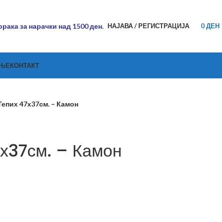
рака за нарачки над 1500 ден.
НАЈАВА / РЕГИСТРАЦИЈА
0
ДЕН
АЊЕ
КОНТАКТ
Тепих 47х37см. – Камон
7х37см. – Камон