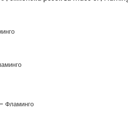
минго
ламинго
 – Фламинго