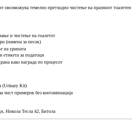
т овозможува темелно претходно чистење на празниот тоалетен с
рање и чистење на тоалетот
и (намена за песок)
ње на урината
и етикета за податоци
рана како награда по процесот
(Urinary Kit)
а чист примерок без контаминација
и, Никола Тесла 42, Битола