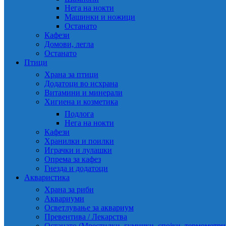
Нега на нокти
Машинки и ножици
Останато
Кафези
Домови, легла
Останато
Птици
Храна за птици
Додатоци во исхрана
Витамини и минерали
Хигиена и козметика
Подлога
Нега на нокти
Кафези
Хранилки и поилки
Играчки и лулашки
Опрема за кафез
Гнезда и додатоци
Акваристика
Храна за риби
Аквариуми
Осветлување за аквариум
Превентива / Лекарства
Останато (Мрестилки, гумички, спојки, термометр