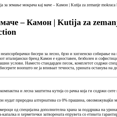
ја за земање мокрача кај маче – Камон | Kutija za zemanje mokraca k
маче – Камон | Kutija za zeman
ction
неапсорбирачки бисери за лесно, брзо и хигиенско собирање на п
т италијански бренд Камон е едноставен, безболен и софистици
машни услови. Наместо стандарден песок, комплетот содржи спе
исерите воопшто не ја впиваат течноста, урината останува на дн
компактна и лесна заштитна кутија со рачка која ги содржи сит
и нудат природна алтернатива со 0% прашина, овозможувајќи му 
ероци од специјална дополнителна храна за поддршка на урина
-капалка и херметички затворената епрувета со етикета гарант