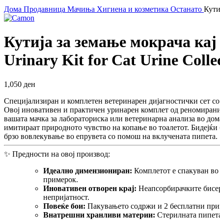
Дома
Продавница
Мачиња
Хигиена и козметика
Останато
Кути
Кутија за земање мокрача кај 
Urinary Kit for Cat Urine Colle
1,050
ден
Специјализиран и комплетен ветеринарен дијагностички сет со 
Овој иновативен и практичен уринарен комплет од реномиранио
вашата мачка за лабораториска или ветеринарна анализа во до
имитираат природното чувство на копање во тоалетот. Бидејќи б
брзо вовлекување во епрувета со помош на вклучената пипета.
✨ Предности на овој производ:
Идеално димензиониран:
Комплетот е спакуван во 
примерок.
Иновативен отворен крај:
Неапсорбирачките бисер
непријатност.
Повеќе бои:
Пакувањето содржи и 2 бесплатни прим
Внатрешни хранливи материи:
Стерилната пипета