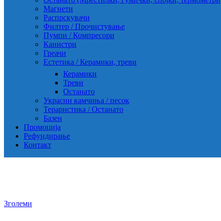
Магнети
Распрскувачи
Филтер / Прочистување
Пумпи / Компресори
Канистри
Греачи
Естетика / Керамики, треви
Керамики
Треви
Останато
Украсни камчиња / песок
Тераристика / Останато
Базен
Промоција
Рефундирање
Контакт
Зголеми