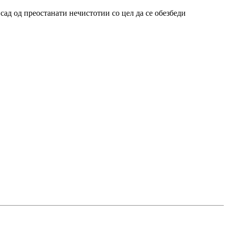
ад од преостанати нечистотии со цел да се обезбеди