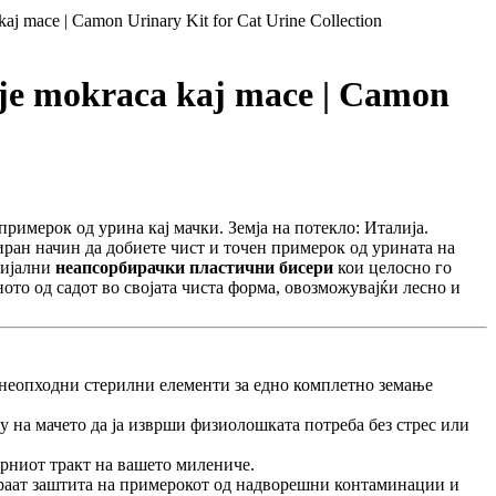
aj mace | Camon Urinary Kit for Cat Urine Collection
je mokraca kaj mace | Camon
римерок од урина кај мачки. Земја на потекло: Италија.
ран начин да добиете чист и точен примерок од урината на
цијални
неапсорбирачки пластични бисери
кои целосно го
ото од садот во својата чиста форма, овозможувајќи лесно и
е неопходни стерилни елементи за едно комплетно земање
на мачето да ја изврши физиолошката потреба без стрес или
рниот тракт на вашето милениче.
ираат заштита на примерокот од надворешни контаминации и