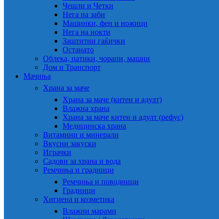
Чешли и Четки
Нега на заби
Машинки, фен и ножици
Нега на нокти
Заштитни гаќички
Останато
Облека, патики, чорапи, машни
Дом и Транспорт
Мачиња
Храна за маче
Храна за маче (китен и адулт)
Влажна храна
Храна за маче китен и адулт (рефус)
Медицинска храна
Витамини и минерали
Вкусни закуски
Играчки
Садови за храна и вода
Ремчиња и градници
Ремчиња и поводници
Градници
Хигиена и козметика
Влажни марами