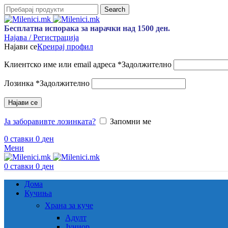
Search
Бесплатна испорака за нарачки над 1500 ден.
Најава / Регистрација
Најави се
Креирај профил
Клиентско име или email адреса
*
Задолжително
Лозинка
*
Задолжително
Најави се
Ја заборавивте лозинката?
Запомни ме
0
ставки
0
ден
Мени
0
ставки
0
ден
Дома
Кучиња
Храна за куче
Адулт
Јуниор