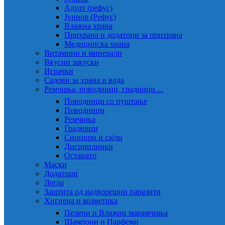
Адулт (рефус)
Јуниор (Рефус)
Влажна храна
Прихрана и додатоци за прихрана
Медицинска храна
Витамини и минерали
Вкусни закуски
Играчки
Садови за храна и вода
Ремчиња, поводници, градници…
Поводници со пуштање
Поводници
Ремчиња
Градници
Синџири и сајли
Дисциплинки
Останато
Маски
Додатоци
Легла
Заштита од надворешни паразити
Хигиена и козметика
Пелени и Влажни марамчиња
Шампони и Парфеми