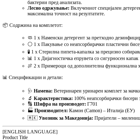
бактерии пред анализата.
Лесно одржување:
Вклучениот специјален детерген
максимална точност на резултатите.
📦 Содржина на комплетот:
🧼 1 х Наменски детергент за претходно дезинфици
⚪ 1 х Пакување со неапсорбирачки пластични бисер
🧪 1 х Стерилна пипета-капалка за прецизно собира
📊 1 х Дијагностичка епрувета со сигурносен капак 
🍖 2 х Примероци од дополнителна функционална х
📊 Спецификации и детали:
🩺
Намена:
Ветеринарен уринарен комплет за мачки 
🔬
Карактеристика:
100% неапсорбирачки бисери з
🔢
Шифра на производот:
Г701
🏭
Производител:
Камон (Camon) – Италија (ЕУ)
🇲🇰
Увозник за Македонија:
Пријатели – милениц
[ENGLISH LANGUAGE]
Product Title