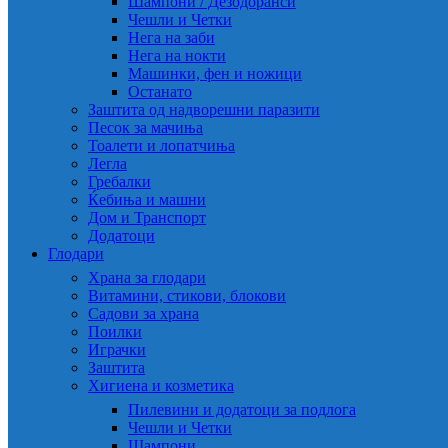
Шампони / Дезодоранси
Чешли и Четки
Нега на заби
Нега на нокти
Машинки, фен и ножици
Останато
Заштита од надворешни паразити
Песок за мачиња
Тоалети и лопатчиња
Легла
Гребалки
Ќебиња и машни
Дом и Транспорт
Додатоци
Глодари
Храна за глодари
Витамини, стикови, блокови
Садови за храна
Поилки
Играчки
Заштита
Хигиена и козметика
Пилевини и додатоци за подлога
Чешли и Четки
Шампони