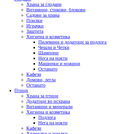
Храна за глодари
Витамини, стикови, блокови
Садови за храна
Поилки
Играчки
Заштита
Хигиена и козметика
Пилевини и додатоци за подлога
Чешли и Четки
Шампони
Нега на нокти
Машинки и ножици
Останато
Кафези
Домови, легла
Останато
Птици
Храна за птици
Додатоци во исхрана
Витамини и минерали
Хигиена и козметика
Подлога
Нега на нокти
Кафези
Хранилки и поилки