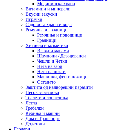
Медицинска храна
Витамини и минерали
Вкусни закуски
Играчки
Садови за храна и вода
Ремчиња и градници
Ремчиња и поводници
Градници
Хигиена и козметика
Влажни марами
Шампони / Дезодоранси
Чешли и Четки
Нега на заби
Нега на нокти
Машинки, фен и ножици
Останато
Заштита од надворешни паразити
Песок за мачиња
Тоалети и лопатчиња
Легла
Гребалки
Ќебиња и машни
Дом и Транспорт
Додатоци
Глодари