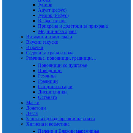
Јуниор
Адулт (рефус)
Јуниор (Рефус)
Влажна храна
Прихрана и додатоци за прихрана
Медицинска храна
Витамини и минерали
Вкусни закуски
Играчки
Садови за храна и вода
Ремчиња, поводници, градници…
Поводници со пуштање
Поводници
Ремчиња
Градници
Синџири и сајли
Дисциплинки
Останато
Маски
Додатоци
Легла
Заштита од надворешни паразити
Хигиена и козметика
Пелени и Влажни марамчиња