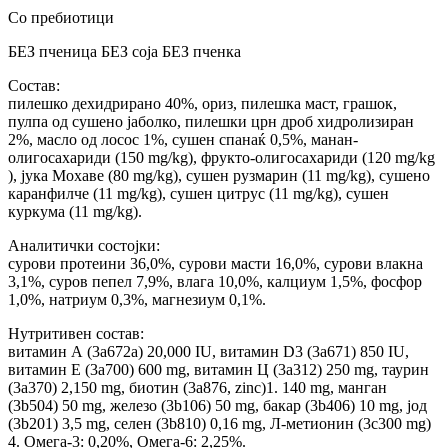
Со пребиотици
БЕЗ пченица БЕЗ соја БЕЗ пченка
Состав:
пилешко дехидрирано 40%, ориз, пилешка маст, грашок,
пулпа од сушено јаболко, пилешки црн дроб хидролизиран
2%, масло од лосос 1%, сушен спанаќ 0,5%, манан-
олигосахариди (150 mg/kg), фрукто-олигосахариди (120 mg/kg
), јука Мохаве (80 mg/kg), сушен рузмарин (11 mg/kg), сушено
каранфилче (11 mg/kg), сушен цитрус (11 mg/kg), сушен
куркума (11 mg/kg).
Аналитички состојки:
сурови протеини 36,0%, сурови масти 16,0%, сурови влакна
3,1%, суров пепел 7,9%, влага 10,0%, калциум 1,5%, фосфор
1,0%, натриум 0,3%, магнезиум 0,1%.
Нутритивен состав:
витамин А (3a672a) 20,000 IU, витамин D3 (3a671) 850 IU,
витамин Е (3a700) 600 mg, витамин Ц (3a312) 250 mg, таурин
(3a370) 2,150 mg, биотин (3a876, zinc)1. 140 mg, манган
(3b504) 50 mg, железо (3b106) 50 mg, бакар (3b406) 10 mg, јод
(3b201) 3,5 mg, селен (3b810) 0,16 mg, Л-метионин (3c300 mg)
4. Омега-3: 0,20%, Омега-6: 2,25%.