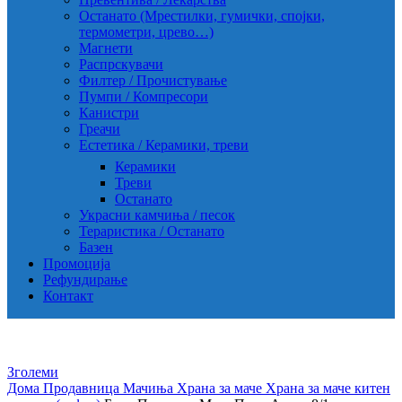
Останато (Мрестилки, гумички, спојки,
термометри, црево…)
Магнети
Распрскувачи
Филтер / Прочистување
Пумпи / Компресори
Канистри
Греачи
Естетика / Керамики, треви
Керамики
Треви
Останато
Украсни камчиња / песок
Тераристика / Останато
Базен
Промоција
Рефундирање
Контакт
Зголеми
Дома
Продавница
Мачиња
Храна за маче
Храна за маче китен