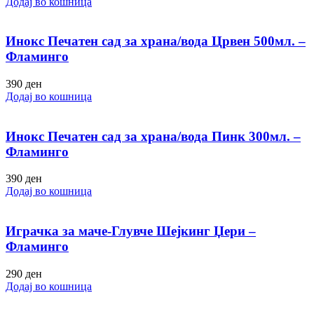
Додај во кошница
Инокс Печатен сад за храна/вода Црвен 500мл. –
Фламинго
390
ден
Додај во кошница
Инокс Печатен сад за храна/вода Пинк 300мл. –
Фламинго
390
ден
Додај во кошница
Играчка за маче-Глувче Шејкинг Џери –
Фламинго
290
ден
Додај во кошница