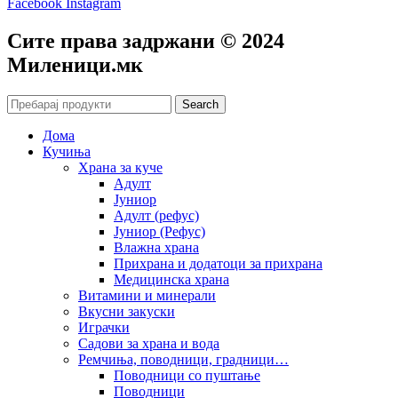
Facebook
Instagram
Сите права задржани © 2024
Mиленици.мк
Search
Дома
Кучиња
Храна за куче
Адулт
Јуниор
Адулт (рефус)
Јуниор (Рефус)
Влажна храна
Прихрана и додатоци за прихрана
Медицинска храна
Витамини и минерали
Вкусни закуски
Играчки
Садови за храна и вода
Ремчиња, поводници, градници…
Поводници со пуштање
Поводници