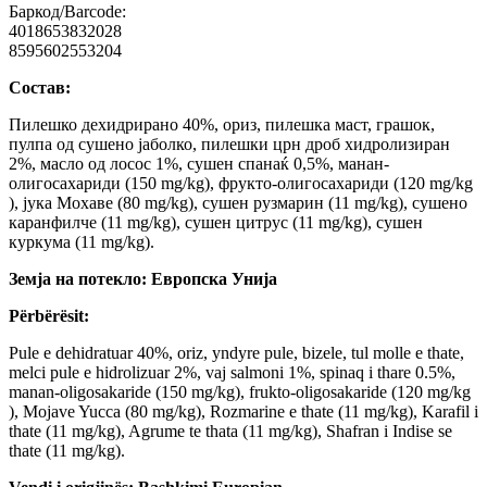
Баркод/Barcode:
4018653832028
8595602553204
Состав:
Пилешко дехидрирано 40%, ориз, пилешка маст, грашок,
пулпа од сушено јаболко, пилешки црн дроб хидролизиран
2%, масло од лосос 1%, сушен спанаќ 0,5%, манан-
олигосахариди (150 mg/kg), фрукто-олигосахариди (120 mg/kg
), јука Мохаве (80 mg/kg), сушен рузмарин (11 mg/kg), сушено
каранфилче (11 mg/kg), сушен цитрус (11 mg/kg), сушен
куркума (11 mg/kg).
Земја на потекло: Европска Унија
Përbërësit:
Pule e dehidratuar 40%, oriz, yndyre pule, bizele, tul molle e thate,
melci pule e hidrolizuar 2%, vaj salmoni 1%, spinaq i thare 0.5%,
manan-oligosakaride (150 mg/kg), frukto-oligosakaride (120 mg/kg
), Mojave Yucca (80 mg/kg), Rozmarine e thate (11 mg/kg), Karafil i
thate (11 mg/kg), Agrume te thata (11 mg/kg), Shafran i Indise se
thate (11 mg/kg).