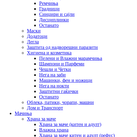
Ремчиња
Градници
Синџири и сајли
Дисциплинки
Останато
Маски
Додатоци
Легла
Заштита од надворешни паразити
Хигиена и козметика
Пелени и Влажни марамчиња
Шампони и Парфеми
Чешли и Четки
Нега на заби
Машинки, фен и ножици
Нега на нокти
Заштитни гаќички
Останато
Облека, патики, чорапи, машни
Дом и Транспорт
Мачиња
Храна за маче
Храна за маче (китен и адулт)
Влажна храна
Храна за маче китен и адулт (рефус)