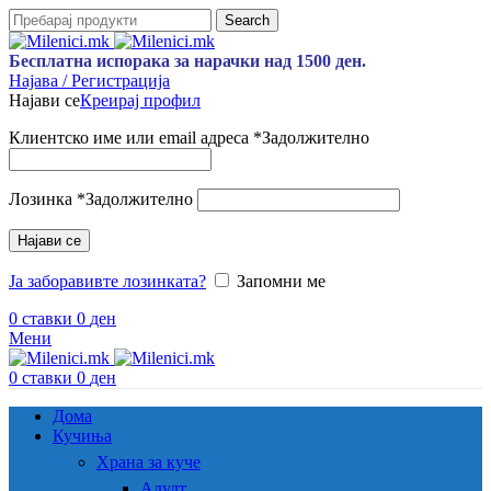
Search
Бесплатна испорака за нарачки над 1500 ден.
Најава / Регистрација
Најави се
Креирај профил
Клиентско име или email адреса
*
Задолжително
Лозинка
*
Задолжително
Најави се
Ја заборавивте лозинката?
Запомни ме
0
ставки
0
ден
Мени
0
ставки
0
ден
Дома
Кучиња
Храна за куче
Адулт