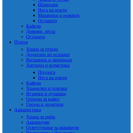
Шампони
Нега на нокти
Машинки и ножици
Останато
Кафези
Домови, легла
Останато
Птици
Храна за птици
Додатоци во исхрана
Витамини и минерали
Хигиена и козметика
Подлога
Нега на нокти
Кафези
Хранилки и поилки
Играчки и лулашки
Опрема за кафез
Гнезда и додатоци
Акваристика
Храна за риби
Аквариуми
Осветлување за аквариум
Превентива / Лекарства