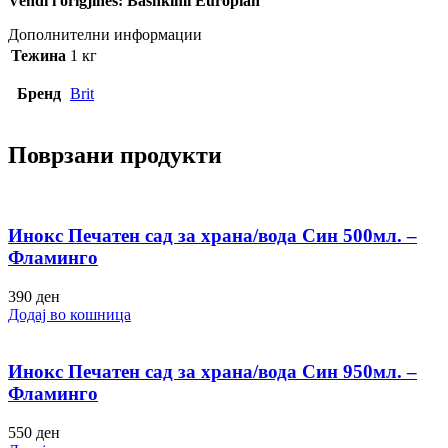
Vendi i origjinës: Bashkimi Europian
Дополнителни информации
Тежина
1 кг
Бренд
Brit
Поврзани продукти
Инокс Печатен сад за храна/вода Син 500мл. –
Фламинго
390
ден
Додај во кошница
Инокс Печатен сад за храна/вода Син 950мл. –
Фламинго
550
ден