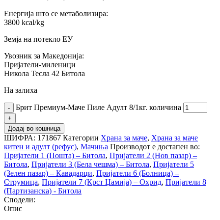
Енергија што се метаболизира:
3800 kcal/kg
Земја на потекло ЕУ
Увозник за Македонија:
Пријатели-миленици
Никола Тесла 42 Битола
На залиха
Брит Премиум-Маче Пиле Адулт 8/1кг. количина
Додај во кошница
ШИФРА:
171867
Категории
Храна за маче
,
Храна за маче
китен и адулт (рефус)
,
Мачиња
Производот е достапен во:
Пријатели 1 (Пошта) – Битола
,
Пријатели 2 (Нов пазар) –
Битола
,
Пријатели 3 (Бела чешма) – Битола
,
Пријатели 5
(Зелен пазар) – Кавадарци
,
Пријатели 6 (Болница) –
Струмица
,
Пријатели 7 (Крст Џамија) – Охрид
,
Пријатели 8
(Партизанска) - Битола
Сподели:
Опис