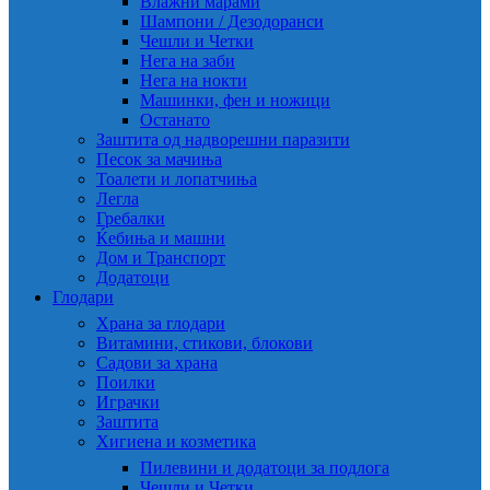
Влажни марами
Шампони / Дезодоранси
Чешли и Четки
Нега на заби
Нега на нокти
Машинки, фен и ножици
Останато
Заштита од надворешни паразити
Песок за мачиња
Тоалети и лопатчиња
Легла
Гребалки
Ќебиња и машни
Дом и Транспорт
Додатоци
Глодари
Храна за глодари
Витамини, стикови, блокови
Садови за храна
Поилки
Играчки
Заштита
Хигиена и козметика
Пилевини и додатоци за подлога
Чешли и Четки