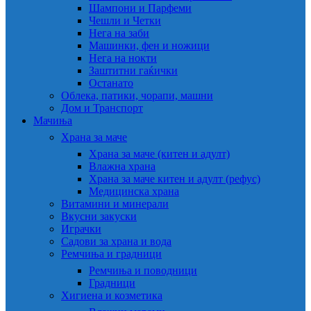
Шампони и Парфеми
Чешли и Четки
Нега на заби
Машинки, фен и ножици
Нега на нокти
Заштитни гаќички
Останато
Облека, патики, чорапи, машни
Дом и Транспорт
Мачиња
Храна за маче
Храна за маче (китен и адулт)
Влажна храна
Храна за маче китен и адулт (рефус)
Медицинска храна
Витамини и минерали
Вкусни закуски
Играчки
Садови за храна и вода
Ремчиња и градници
Ремчиња и поводници
Градници
Хигиена и козметика