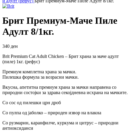
и адулт (рефус)
Брит Премиум-Маче Пиле Адулт 8/1кг.
Брит Премиум-Маче Пиле
Адулт 8/1кг.
340
ден
Brit Premium Cat Adult Chicken – Брит храна за маче адулт
(пиле) 1кг. (рефус)
Премиум комплетна храна за мачки.
Пилешка формула за возрасни мачки.
Вкусна, апетитна премиум храна за мачки направена со
природни состојки за здрава секојдневна исхрана на мачките.
Со сос од пилешки црн дроб
Со пулпа од јаболко – природен извор на влакна
Со рузмарин, каранфилче, куркума и цитрус – природни
антиоксиданси