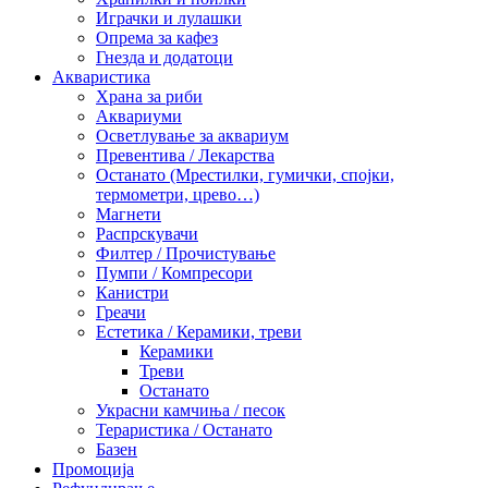
Играчки и лулашки
Опрема за кафез
Гнезда и додатоци
Акваристика
Храна за риби
Аквариуми
Осветлување за аквариум
Превентива / Лекарства
Останато (Мрестилки, гумички, спојки,
термометри, црево…)
Магнети
Распрскувачи
Филтер / Прочистување
Пумпи / Компресори
Канистри
Греачи
Естетика / Керамики, треви
Керамики
Треви
Останато
Украсни камчиња / песок
Тераристика / Останато
Базен
Промоција