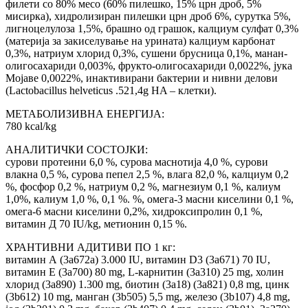
филети со 80% месо (60% пилешко, 15% црн дроб, 5%
мисирка), хидролизиран пилешки црн дроб 6%, сурутка 5%,
лигноцелулоза 1,5%, брашно од грашок, калциум сулфат 0,3%
(материја за закиселување на урината) калциум карбонат
0,3%, натриум хлорид 0,3%, сушени брусница 0,1%, манан-
олигосахариди 0,003%, фрукто-олигосахариди 0,0022%, јука
Мојаве 0,0022%, инактивирани бактерии и нивни делови
(Lactobacillus helveticus .521,4g HA – клетки).
МЕТАБОЛИЗИВНА ЕНЕРГИЈА:
780 kcal/kg
АНАЛИТИЧКИ СОСТОЈКИ:
сурови протеини 6,0 %, сурова маснотија 4,0 %, сурови
влакна 0,5 %, сурова пепел 2,5 %, влага 82,0 %, калциум 0,2
%, фосфор 0,2 %, натриум 0,2 %, магнезиум 0,1 %, калиум
1,0%, калиум 1,0 %, 0,1 %. %, омега-3 масни киселини 0,1 %,
омега-6 масни киселини 0,2%, хидроксипролин 0,1 %,
витамин Д 70 IU/kg, метионин 0,15 %.
ХРАНТИВНИ АДИТИВИ ПО 1 кг:
витамин А (3a672a) 3.000 IU, витамин D3 (3a671) 70 IU,
витамин Е (3a700) 80 mg, L-карнитин (3a310) 25 mg, холин
хлорид (3a890) 1.300 mg, биотин (3a18) (3a821) 0,8 mg, цинк
(3b612) 10 mg, манган (3b505) 5,5 mg, железо (3b107) 4,8 mg,