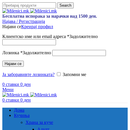
Search
Бесплатна испорака за нарачки над 1500 ден.
Најава / Регистрација
Најави се
Креирај профил
Клиентско име или email адреса
*
Задолжително
Лозинка
*
Задолжително
Најави се
Ја заборавивте лозинката?
Запомни ме
0
ставки
0
ден
Мени
0
ставки
0
ден
Дома
Кучиња
Храна за куче
Адулт