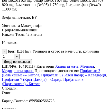
јод (3b201) 0,3 mg, бакар (3b407) 0,4 mg, селен (3b01). 3a370)
820 mg, L-метионин (3c305) 1.750 mg, L-триптофан (3c440)
1.300 mg.
Земја на потекло: ЕУ
Увозник за Македонија:
Пријатели-миленици
Никола Тесла 42 Битола
На залиха
Брит ВД-Пауч Уринари и стрес за маче 85гр. количина
Додај во кошница
ШИФРА:
104101117
Категории
Храна за маче
,
Мачиња
,
Медицинска храна
Производот е достапен во:
Пријатели 3
(Бела чешма) – Битола
,
Пријатели 5 (Зелен пазар) – Кавадарци
,
Пријатели 7 (Крст Џамија) – Охрид
,
Пријатели 8
(Партизанска) - Битола
Сподели:
Опис
Баркод/Barcode: 8595602566723