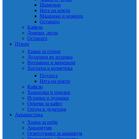
Шампони
Нега на нокти
Машинки и ножици
Останато
Кафези
Домови, легла
Останато
Птици
Храна за птици
Додатоци во исхрана
Витамини и минерали
Хигиена и козметика
Подлога
Нега на нокти
Кафези
Хранилки и поилки
Играчки и лулашки
Опрема за кафез
Гнезда и додатоци
Акваристика
Храна за риби
Аквариуми
Осветлување за аквариум
Превентива / Лекарства