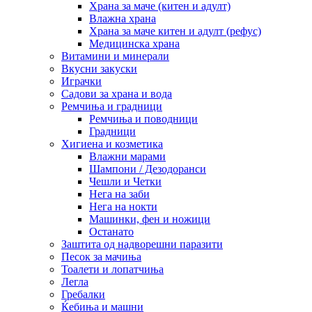
Храна за маче (китен и адулт)
Влажна храна
Храна за маче китен и адулт (рефус)
Медицинска храна
Витамини и минерали
Вкусни закуски
Играчки
Садови за храна и вода
Ремчиња и градници
Ремчиња и поводници
Градници
Хигиена и козметика
Влажни марами
Шампони / Дезодоранси
Чешли и Четки
Нега на заби
Нега на нокти
Машинки, фен и ножици
Останато
Заштита од надворешни паразити
Песок за мачиња
Тоалети и лопатчиња
Легла
Гребалки
Ќебиња и машни