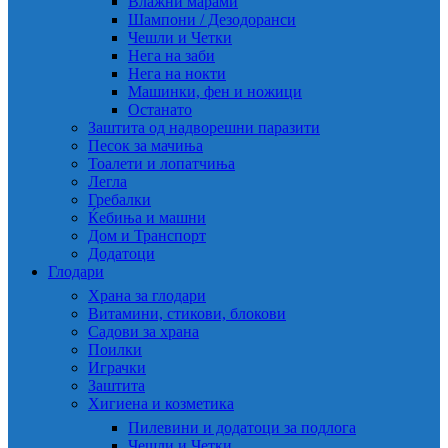
Влажни марами
Шампони / Дезодоранси
Чешли и Четки
Нега на заби
Нега на нокти
Машинки, фен и ножици
Останато
Заштита од надворешни паразити
Песок за мачиња
Тоалети и лопатчиња
Легла
Гребалки
Ќебиња и машни
Дом и Транспорт
Додатоци
Глодари
Храна за глодари
Витамини, стикови, блокови
Садови за храна
Поилки
Играчки
Заштита
Хигиена и козметика
Пилевини и додатоци за подлога
Чешли и Четки