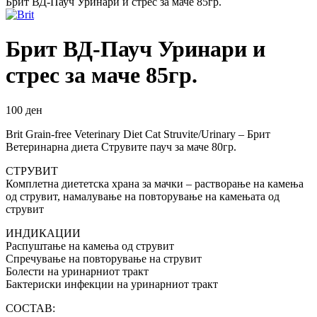
Брит ВД-Пауч Уринари и стрес за маче 85гр.
Брит ВД-Пауч Уринари и
стрес за маче 85гр.
100
ден
Brit Grain-free Veterinary Diet Cat Struvite/Urinary – Брит
Ветеринарна диета Струвите пауч за маче 80гр.
СТРУВИТ
Комплетна диететска храна за мачки – растворање на камења
од струвит, намалување на повторување на камењата од
струвит
ИНДИКАЦИИ
Распуштање на камења од струвит
Спречување на повторување на струвит
Болести на уринарниот тракт
Бактериски инфекции на уринарниот тракт
СОСТАВ: