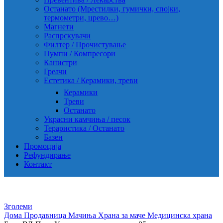
Останато (Мрестилки, гумички, спојки,
термометри, црево…)
Магнети
Распрскувачи
Филтер / Прочистување
Пумпи / Компресори
Канистри
Греачи
Естетика / Керамики, треви
Керамики
Треви
Останато
Украсни камчиња / песок
Тераристика / Останато
Базен
Промоција
Рефундирање
Контакт
Зголеми
Дома
Продавница
Мачиња
Храна за маче
Медицинска храна