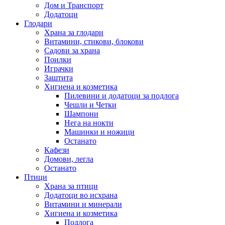
Дом и Транспорт
Додатоци
Глодари
Храна за глодари
Витамини, стикови, блокови
Садови за храна
Поилки
Играчки
Заштита
Хигиена и козметика
Пилевини и додатоци за подлога
Чешли и Четки
Шампони
Нега на нокти
Машинки и ножици
Останато
Кафези
Домови, легла
Останато
Птици
Храна за птици
Додатоци во исхрана
Витамини и минерали
Хигиена и козметика
Подлога