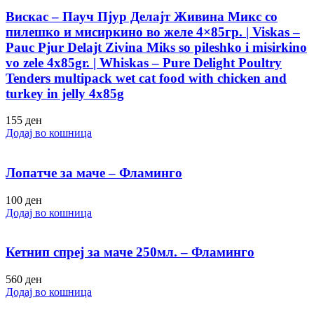
Вискас – Пауч Пјур Делајт Живина Микс со
пилешко и мисиркино во желе 4×85гр. | Viskas –
Pauc Pjur Delajt Zivina Miks so pileshko i misirkino
vo zele 4x85gr. | Whiskas – Pure Delight Poultry
Tenders multipack wet cat food with chicken and
turkey in jelly 4x85g
155
ден
Додај во кошница
Лопатче за маче – Фламинго
100
ден
Додај во кошница
Кетнип спреј за маче 250мл. – Фламинго
560
ден
Додај во кошница