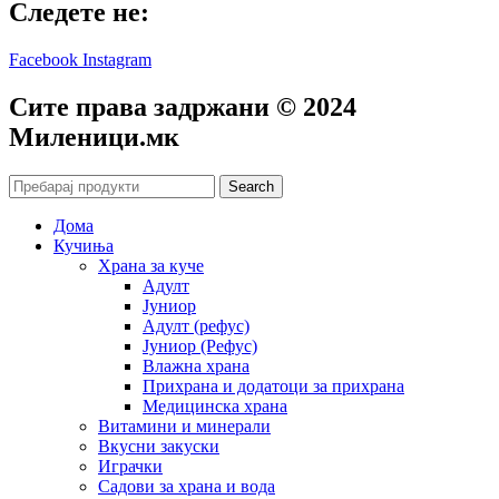
Следете не:
Facebook
Instagram
Сите права задржани © 2024
Mиленици.мк
Search
Дома
Кучиња
Храна за куче
Адулт
Јуниор
Адулт (рефус)
Јуниор (Рефус)
Влажна храна
Прихрана и додатоци за прихрана
Медицинска храна
Витамини и минерали
Вкусни закуски
Играчки
Садови за храна и вода