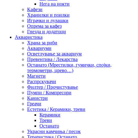
Нега на нокти
Кафези
Хранилки и поилки
Играчки и лулашки
Опрема за кафез
Гнезда и додатоци
Акваристика
Храна за риби
Аквариуми
Осветлување за аквариум
Превентива / Лекарства
Останато (Мрестилки, гумички, спојки,
термометри, црево…)
Магнети
Распрскувачи
Филтер / Прочистување
Пумпи / Компресори
Канистри
Греачи
Естетика / Керамики, треви
Керамики
Треви
Останато
Украсни камчиња / песок
Тераристика / Останато