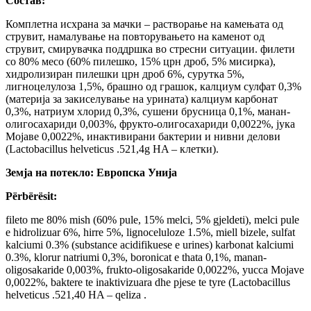
Состав:
Комплетна исхрана за мачки – растворање на камењата од
струвит, намалување на повторувањето на каменот од
струвит, смирувачка поддршка во стресни ситуации. филети
со 80% месо (60% пилешко, 15% црн дроб, 5% мисирка),
хидролизиран пилешки црн дроб 6%, сурутка 5%,
лигноцелулоза 1,5%, брашно од грашок, калциум сулфат 0,3%
(материја за закиселување на урината) калциум карбонат
0,3%, натриум хлорид 0,3%, сушени брусница 0,1%, манан-
олигосахариди 0,003%, фрукто-олигосахариди 0,0022%, јука
Мојаве 0,0022%, инактивирани бактерии и нивни делови
(Lactobacillus helveticus .521,4g HA – клетки).
Земја на потекло: Европска Унија
Përbërësit:
fileto me 80% mish (60% pulе, 15% mеlci, 5% gjeldeti), melci pule
e hidrolizuar 6%, hirre 5%, lignoceluloze 1.5%, miell bizele, sulfat
kalciumi 0.3% (substance acidifikuese e urines) karbonat kalciumi
0.3%, klorur natriumi 0,3%, boronicat e thata 0,1%, manan-
oligosakaride 0,003%, frukto-oligosakaride 0,0022%, yucca Mojave
0,0022%, baktere te inaktivizuara dhe pjese te tyre (Lactobacillus
helveticus .521,40 HA – qeliza .