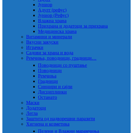
Јуниор
Адулт (рефус)
Јуниор (Рефус)
Влажна храна
Прихрана и додатоци за прихрана
Медицинска храна
Витамини и минерали
Вкусни закуски
Играчки
Садови за храна и вода
Ремчиња, поводници, градници…
Поводници со пуштање
Поводници
Ремчиња
Градници
Синџири и сајли
Дисциплинки
Останато
Маски
Додатоци
Легла
Заштита од надворешни паразити
Хигиена и козметика
Пелени и Влажни марамчиња