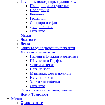
Ремчиња, поводници, градници…
Поводници со пуштање
Поводници
Ремчиња
Градници
Синџири и сајли
Дисциплинки
Останато
Маски
Додатоци
Легла
Заштита од надворешни паразити
Хигиена и козметика
Пелени и Влажни марамчиња
Шампони и Парфеми
Чешли и Четки
Нега на заби
Машинки, фен и ножици
Нега на нокти
Заштитни гаќички
Останато
Облека, патики, чорапи, машни
Дом и Транспорт
Мачиња
Храна за маче