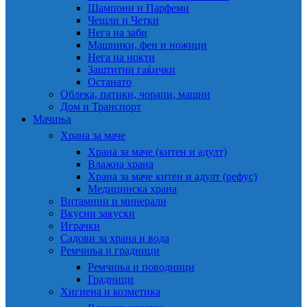
Шампони и Парфеми
Чешли и Четки
Нега на заби
Машинки, фен и ножици
Нега на нокти
Заштитни гаќички
Останато
Облека, патики, чорапи, машни
Дом и Транспорт
Мачиња
Храна за маче
Храна за маче (китен и адулт)
Влажна храна
Храна за маче китен и адулт (рефус)
Медицинска храна
Витамини и минерали
Вкусни закуски
Играчки
Садови за храна и вода
Ремчиња и градници
Ремчиња и поводници
Градници
Хигиена и козметика