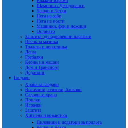
Влажни марами
Шампони / Дезодоранси
Чешли и Четки
Нега на заби
Нега на нокти
Машинки, фен и ножици
Останато
Заштита од надворешни паразити
Песок за мачиња
Тоалети и лопатчиња
Легла
Гребалки
Ќебиња и машни
Дом и Транспорт
Додатоци
Глодари
Храна за глодари
Витамини, стикови, блокови
Садови за храна
Поилки
Играчки
Заштита
Хигиена и козметика
Пилевини и додатоци за подлога
Чешли и Четки