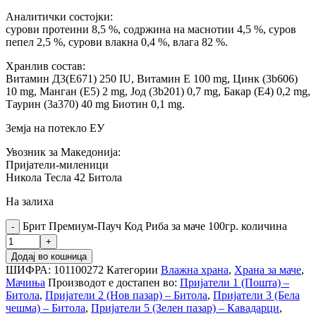
Аналитички состојки:
сурови протеини 8,5 %, содржина на маснотии 4,5 %, суров
пепел 2,5 %, сурови влакна 0,4 %, влага 82 %.
Хранлив состав:
Витамин Д3(Е671) 250 IU, Витамин Е 100 mg, Цинк (3b606)
10 mg, Манган (E5) 2 mg, Јод (3b201) 0,7 mg, Бакар (E4) 0,2 mg,
Таурин (3a370) 40 mg Биотин 0,1 mg.
Земја на потекло ЕУ
Увозник за Македонија:
Пријатели-миленици
Никола Тесла 42 Битола
На залиха
Брит Премиум-Пауч Код Риба за маче 100гр. количина
Додај во кошница
ШИФРА:
101100272
Категории
Влажна храна
,
Храна за маче
,
Мачиња
Производот е достапен во:
Пријатели 1 (Пошта) –
Битола
,
Пријатели 2 (Нов пазар) – Битола
,
Пријатели 3 (Бела
чешма) – Битола
,
Пријатели 5 (Зелен пазар) – Кавадарци
,