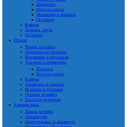
Шампони
Нега на нокти
Машинки и ножици
Останато
Кафези
Домови, легла
Останато
Птици
Храна за птици
Додатоци во исхрана
Витамини и минерали
Хигиена и козметика
Подлога
Нега на нокти
Кафези
Хранилки и поилки
Играчки и лулашки
Опрема за кафез
Гнезда и додатоци
Акваристика
Храна за риби
Аквариуми
Осветлување за аквариум
Превентива / Лекарства