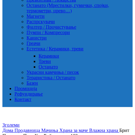
Останато (Мрестилки, гумички, спојки,
термометри, црево…)
Магнети
Распрскувачи
Филтер / Прочистување
Пумпи / Компресори
Канистри
Греачи
Естетика / Керамики, треви
Керамики
Треви
Останато
Украсни камчиња / песок
Тераристика / Останато
Базен
Промоција
Рефундирање
Контакт
Зголеми
Дома
Продавница
Мачиња
Храна за маче
Влажна храна
Брит