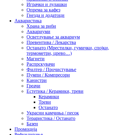
Играчки и лулашки
Опрема за кафез
Гнезда и додатоци
Акваристика
Храна за риби
Аквариуми
Осветлување за аквариум
Превентива / Лекарства
Останато (Мрестилки, гумички, спојки,
термометри, црево…)
Магнети
Распрскувачи
Филтер / Прочистување
Пумпи / Компресори
Канистри
Греачи
Естетика / Керамики, треви
Керамики
Треви
Останато
Украсни камчиња / песок
Тераристика / Останато
Базен
Промоција
Рефундирање