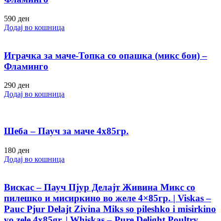
590
ден
Додај во кошница
Играчка за маче-Топка со опашка (микс бои) –
Фламинго
290
ден
Додај во кошница
Шеба – Пауч за маче 4х85гр.
180
ден
Додај во кошница
Вискас – Пауч Пјур Делајт Живина Микс со
пилешко и мисиркино во желе 4×85гр. | Viskas –
Pauc Pjur Delajt Zivina Miks so pileshko i misirkino
vo zele 4x85gr. | Whiskas – Pure Delight Poultry