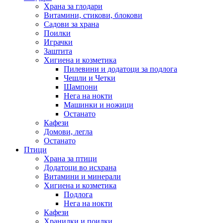
Храна за глодари
Витамини, стикови, блокови
Садови за храна
Поилки
Играчки
Заштита
Хигиена и козметика
Пилевини и додатоци за подлога
Чешли и Четки
Шампони
Нега на нокти
Машинки и ножици
Останато
Кафези
Домови, легла
Останато
Птици
Храна за птици
Додатоци во исхрана
Витамини и минерали
Хигиена и козметика
Подлога
Нега на нокти
Кафези
Хранилки и поилки