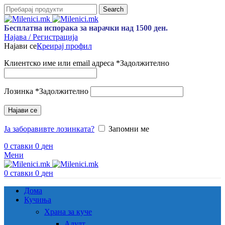
Search
Бесплатна испорака за нарачки над 1500 ден.
Најава / Регистрација
Најави се
Креирај профил
Клиентско име или email адреса
*
Задолжително
Лозинка
*
Задолжително
Најави се
Ја заборавивте лозинката?
Запомни ме
0
ставки
0
ден
Мени
0
ставки
0
ден
Дома
Кучиња
Храна за куче
Адулт