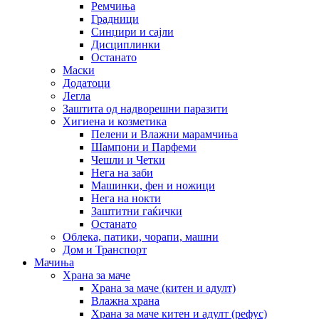
Ремчиња
Градници
Синџири и сајли
Дисциплинки
Останато
Маски
Додатоци
Легла
Заштита од надворешни паразити
Хигиена и козметика
Пелени и Влажни марамчиња
Шампони и Парфеми
Чешли и Четки
Нега на заби
Машинки, фен и ножици
Нега на нокти
Заштитни гаќички
Останато
Облека, патики, чорапи, машни
Дом и Транспорт
Мачиња
Храна за маче
Храна за маче (китен и адулт)
Влажна храна
Храна за маче китен и адулт (рефус)