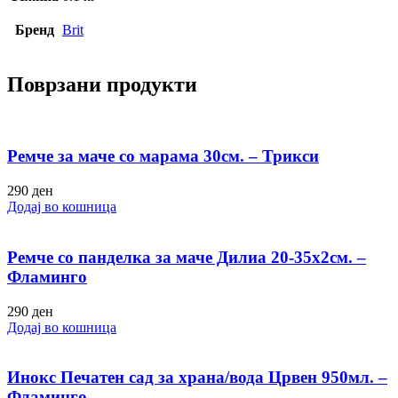
Бренд
Brit
Поврзани продукти
Ремче за маче со марама 30см. – Трикси
290
ден
Додај во кошница
Ремче со панделка за маче Дилиа 20-35х2см. –
Фламинго
290
ден
Додај во кошница
Инокс Печатен сад за храна/вода Црвен 950мл. –
Фламинго