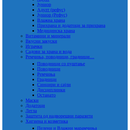
Јуниор
Адулт (рефус)
Јуниор (Рефус)
Влажна храна
Прихрана и додатоци за прихрана
Медицинска храна
Витамини и минерали
Вкусни закуски
Играчки
Садови за храна и вода
Ремчиња, поводници, градници…
Поводници со пуштање
Поводници
Ремчиња
Градници
Синџири и сајли
Дисциплинки
Останато
Маски
Додатоци
Легла
Заштита од надворешни паразити
Хигиена и козметика
Пелени и Влажни марамчиња