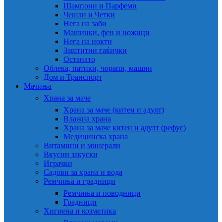
Шампони и Парфеми
Чешли и Четки
Нега на заби
Машинки, фен и ножици
Нега на нокти
Заштитни гаќички
Останато
Облека, патики, чорапи, машни
Дом и Транспорт
Мачиња
Храна за маче
Храна за маче (китен и адулт)
Влажна храна
Храна за маче китен и адулт (рефус)
Медицинска храна
Витамини и минерали
Вкусни закуски
Играчки
Садови за храна и вода
Ремчиња и градници
Ремчиња и поводници
Градници
Хигиена и козметика