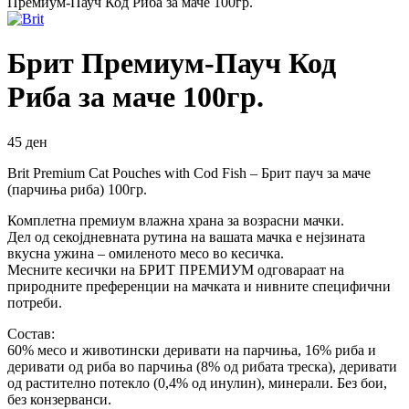
Премиум-Пауч Код Риба за маче 100гр.
Брит Премиум-Пауч Код
Риба за маче 100гр.
45
ден
Brit Premium Cat Pouches with Cod Fish – Брит пауч за маче
(парчиња риба) 100гр.
Комплетна премиум влажна храна за возрасни мачки.
Дел од секојдневната рутина на вашата мачка е нејзината
вкусна ужина – омиленото месо во кесичка.
Месните кесички на БРИТ ПРЕМИУМ одговараат на
природните преференции на мачката и нивните специфични
потреби.
Состав:
60% месо и животински деривати на парчиња, 16% риба и
деривати од риба во парчиња (8% од рибата треска), деривати
од растително потекло (0,4% од инулин), минерали. Без бои,
без конзерванси.