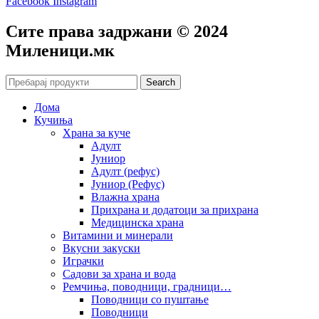
Facebook
Instagram
Сите права задржани © 2024
Mиленици.мк
Search
Дома
Кучиња
Храна за куче
Адулт
Јуниор
Адулт (рефус)
Јуниор (Рефус)
Влажна храна
Прихрана и додатоци за прихрана
Медицинска храна
Витамини и минерали
Вкусни закуски
Играчки
Садови за храна и вода
Ремчиња, поводници, градници…
Поводници со пуштање
Поводници