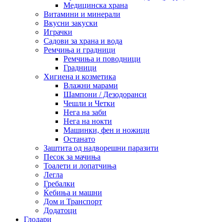
Медицинска храна
Витамини и минерали
Вкусни закуски
Играчки
Садови за храна и вода
Ремчиња и градници
Ремчиња и поводници
Градници
Хигиена и козметика
Влажни марами
Шампони / Дезодоранси
Чешли и Четки
Нега на заби
Нега на нокти
Машинки, фен и ножици
Останато
Заштита од надворешни паразити
Песок за мачиња
Тоалети и лопатчиња
Легла
Гребалки
Ќебиња и машни
Дом и Транспорт
Додатоци
Глодари