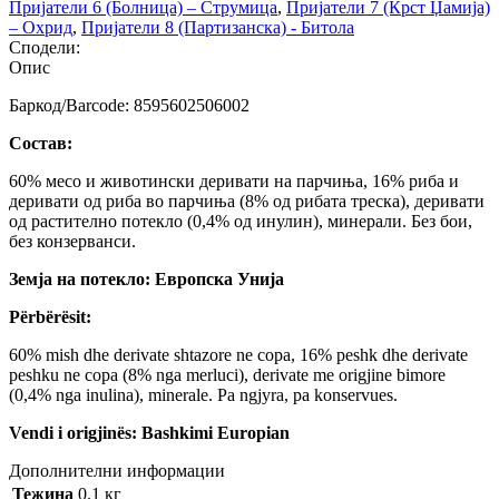
Пријатели 6 (Болница) – Струмица
,
Пријатели 7 (Крст Џамија)
– Охрид
,
Пријатели 8 (Партизанска) - Битола
Сподели:
Опис
Баркод/Barcode: 8595602506002
Состав:
60% месо и животински деривати на парчиња, 16% риба и
деривати од риба во парчиња (8% од рибата треска), деривати
од растително потекло (0,4% од инулин), минерали. Без бои,
без конзерванси.
Земја на потекло: Европска Унија
Përbërësit:
60% mish dhe derivate shtazore ne copa, 16% peshk dhe derivate
peshku ne copa (8% nga merluci), derivate me origjine bimore
(0,4% nga inulina), minerale. Pa ngjyra, pa konservues.
Vendi i origjinës: Bashkimi Europian
Дополнителни информации
Тежина
0.1 кг