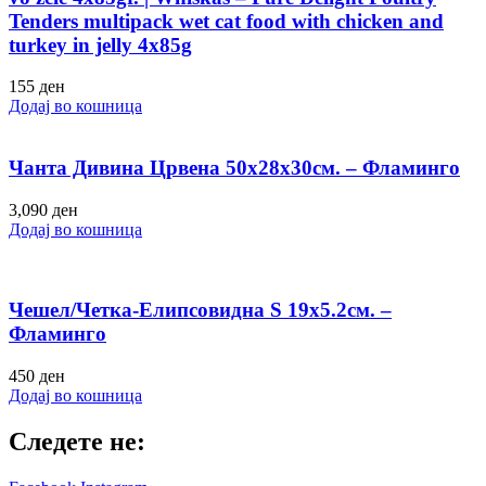
Tenders multipack wet cat food with chicken and
turkey in jelly 4x85g
155
ден
Додај во кошница
Чанта Дивина Црвена 50х28х30см. – Фламинго
3,090
ден
Додај во кошница
Чешел/Четка-Елипсовидна S 19х5.2см. –
Фламинго
450
ден
Додај во кошница
Следете не: