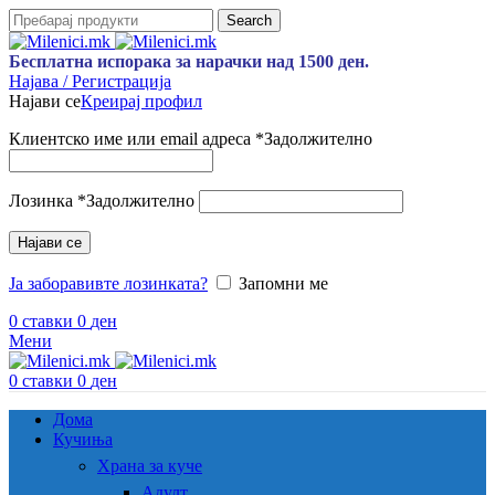
Search
Бесплатна испорака за нарачки над 1500 ден.
Најава / Регистрација
Најави се
Креирај профил
Клиентско име или email адреса
*
Задолжително
Лозинка
*
Задолжително
Најави се
Ја заборавивте лозинката?
Запомни ме
0
ставки
0
ден
Мени
0
ставки
0
ден
Дома
Кучиња
Храна за куче
Адулт