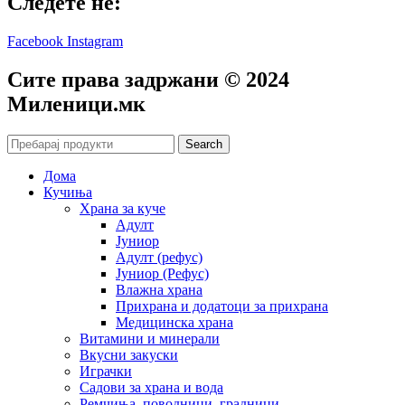
Следете не:
Facebook
Instagram
Сите права задржани © 2024
Mиленици.мк
Search
Дома
Кучиња
Храна за куче
Адулт
Јуниор
Адулт (рефус)
Јуниор (Рефус)
Влажна храна
Прихрана и додатоци за прихрана
Медицинска храна
Витамини и минерали
Вкусни закуски
Играчки
Садови за храна и вода
Ремчиња, поводници, градници…