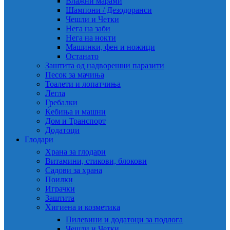
Влажни марами
Шампони / Дезодоранси
Чешли и Четки
Нега на заби
Нега на нокти
Машинки, фен и ножици
Останато
Заштита од надворешни паразити
Песок за мачиња
Тоалети и лопатчиња
Легла
Гребалки
Ќебиња и машни
Дом и Транспорт
Додатоци
Глодари
Храна за глодари
Витамини, стикови, блокови
Садови за храна
Поилки
Играчки
Заштита
Хигиена и козметика
Пилевини и додатоци за подлога
Чешли и Четки