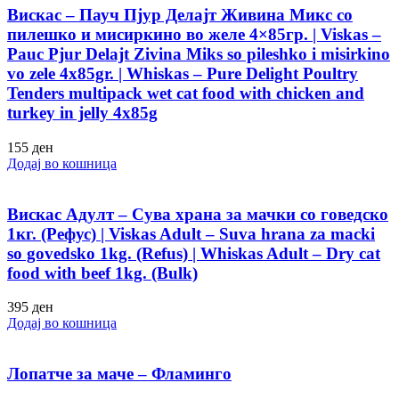
Вискас – Пауч Пјур Делајт Живина Микс со
пилешко и мисиркино во желе 4×85гр. | Viskas –
Pauc Pjur Delajt Zivina Miks so pileshko i misirkino
vo zele 4x85gr. | Whiskas – Pure Delight Poultry
Tenders multipack wet cat food with chicken and
turkey in jelly 4x85g
155
ден
Додај во кошница
Вискас Адулт – Сува храна за мачки со говедско
1кг. (Рефус) | Viskas Adult – Suva hrana za macki
so govedsko 1kg. (Refus) | Whiskas Adult – Dry cat
food with beef 1kg. (Bulk)
395
ден
Додај во кошница
Лопатче за маче – Фламинго