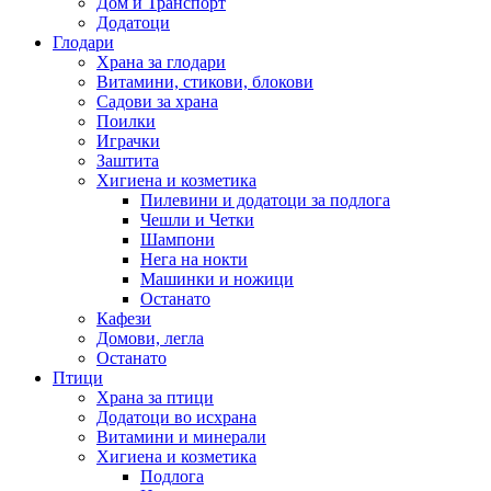
Дом и Транспорт
Додатоци
Глодари
Храна за глодари
Витамини, стикови, блокови
Садови за храна
Поилки
Играчки
Заштита
Хигиена и козметика
Пилевини и додатоци за подлога
Чешли и Четки
Шампони
Нега на нокти
Машинки и ножици
Останато
Кафези
Домови, легла
Останато
Птици
Храна за птици
Додатоци во исхрана
Витамини и минерали
Хигиена и козметика
Подлога