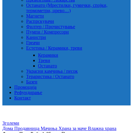
Останато (Мрестилки, гумички, спојки,
термометри, црево…)
Магнети
Распрскувачи
Филтер / Прочистување
Пумпи / Компресори
Канистри
Греачи
Естетика / Керамики, треви
Керамики
Треви
Останато
Украсни камчиња / песок
Тераристика / Останато
Базен
Промоција
Рефундирање
Контакт
Зголеми
Дома
Продавница
Мачиња
Храна за маче
Влажна храна