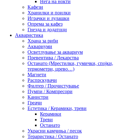
Нега на нокти
Кафези
Хранилки и поилки
Играчки и лулашки
Опрема за кафез
Гнезда и додатоци
Акваристика
Храна за риби
Аквариуми
Осветлување за аквариум
Превентива / Лекарства
Останато (Мрестилки, гумички, спојки,
термометри, црево…)
Магнети
Распрскувачи
Филтер / Прочистување
Пумпи / Компресори
Канистри
Греачи
Естетика / Керамики, треви
Керамики
Треви
Останато
Украсни камчиња / песок
Тераристика / Останато