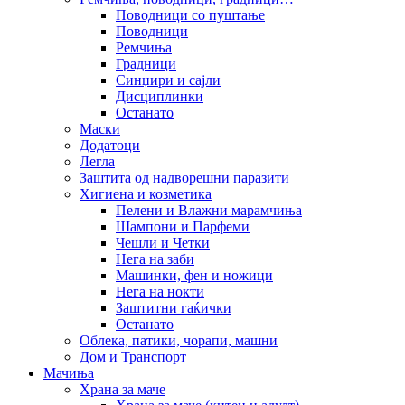
Поводници со пуштање
Поводници
Ремчиња
Градници
Синџири и сајли
Дисциплинки
Останато
Маски
Додатоци
Легла
Заштита од надворешни паразити
Хигиена и козметика
Пелени и Влажни марамчиња
Шампони и Парфеми
Чешли и Четки
Нега на заби
Машинки, фен и ножици
Нега на нокти
Заштитни гаќички
Останато
Облека, патики, чорапи, машни
Дом и Транспорт
Мачиња
Храна за маче