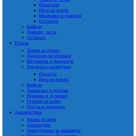
Шампони
Нега на нокти
Машинки и ножици
Останато
Кафези
Домови, легла
Останато
Птици
Храна за птици
Додатоци во исхрана
Витамини и минерали
Хигиена и козметика
Подлога
Нега на нокти
Кафези
Хранилки и поилки
Играчки и лулашки
Опрема за кафез
Гнезда и додатоци
Акваристика
Храна за риби
Аквариуми
Осветлување за аквариум
Превентива / Лекарства