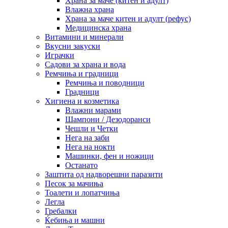
Храна за маче (китен и адулт)
Влажна храна
Храна за маче китен и адулт (рефус)
Медицинска храна
Витамини и минерали
Вкусни закуски
Играчки
Садови за храна и вода
Ремчиња и градници
Ремчиња и поводници
Градници
Хигиена и козметика
Влажни марами
Шампони / Дезодоранси
Чешли и Четки
Нега на заби
Нега на нокти
Машинки, фен и ножици
Останато
Заштита од надворешни паразити
Песок за мачиња
Тоалети и лопатчиња
Легла
Гребалки
Ќебиња и машни