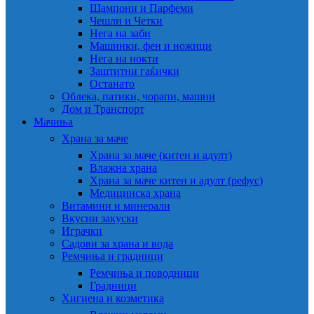
Шампони и Парфеми
Чешли и Четки
Нега на заби
Машинки, фен и ножици
Нега на нокти
Заштитни гаќички
Останато
Облека, патики, чорапи, машни
Дом и Транспорт
Мачиња
Храна за маче
Храна за маче (китен и адулт)
Влажна храна
Храна за маче китен и адулт (рефус)
Медицинска храна
Витамини и минерали
Вкусни закуски
Играчки
Садови за храна и вода
Ремчиња и градници
Ремчиња и поводници
Градници
Хигиена и козметика