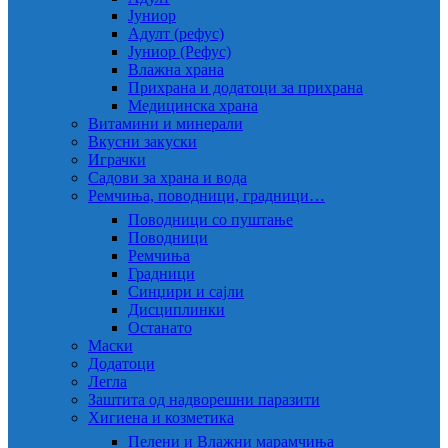
Јуниор
Адулт (рефус)
Јуниор (Рефус)
Влажна храна
Прихрана и додатоци за прихрана
Медицинска храна
Витамини и минерали
Вкусни закуски
Играчки
Садови за храна и вода
Ремчиња, поводници, градници…
Поводници со пуштање
Поводници
Ремчиња
Градници
Синџири и сајли
Дисциплинки
Останато
Маски
Додатоци
Легла
Заштита од надворешни паразити
Хигиена и козметика
Пелени и Влажни марамчиња