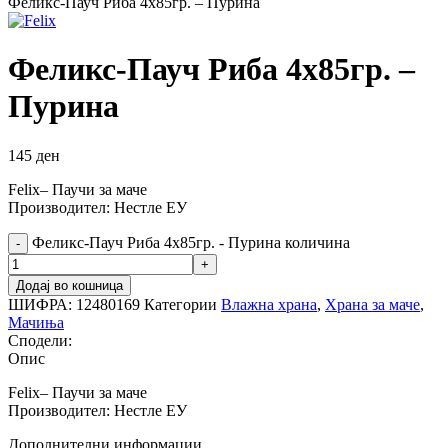
Феликс-Пауч Риба 4х85гр. – Пурина
Феликс-Пауч Риба 4х85гр. –
Пурина
145
ден
Felix– Паучи за маче
Производител: Нестле ЕУ
Феликс-Пауч Риба 4х85гр. - Пурина количина
Додај во кошница
ШИФРА:
12480169
Категории
Влажна храна
,
Храна за маче
,
Мачиња
Сподели:
Опис
Felix– Паучи за маче
Производител: Нестле ЕУ
Дополнителни информации