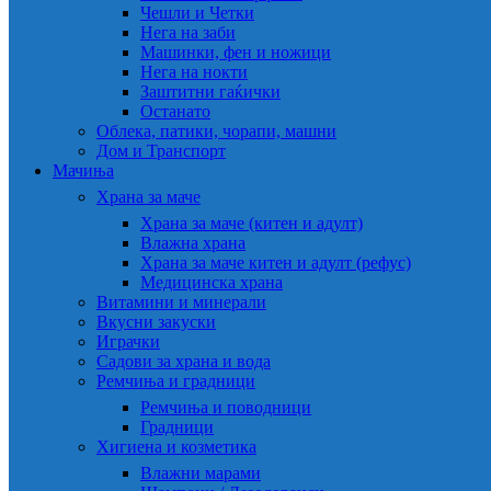
Чешли и Четки
Нега на заби
Машинки, фен и ножици
Нега на нокти
Заштитни гаќички
Останато
Облека, патики, чорапи, машни
Дом и Транспорт
Мачиња
Храна за маче
Храна за маче (китен и адулт)
Влажна храна
Храна за маче китен и адулт (рефус)
Медицинска храна
Витамини и минерали
Вкусни закуски
Играчки
Садови за храна и вода
Ремчиња и градници
Ремчиња и поводници
Градници
Хигиена и козметика
Влажни марами