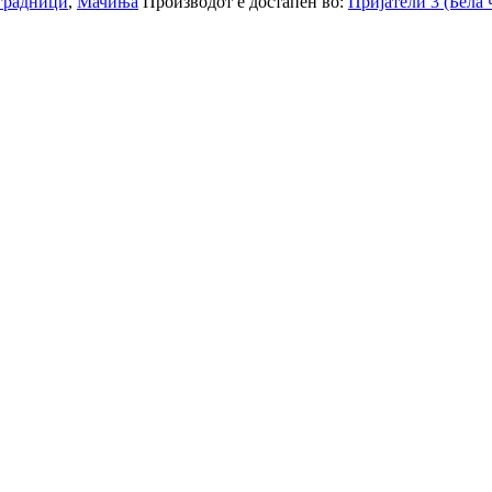
градници
,
Мачиња
Производот е достапен во:
Пријатели 3 (Бела 