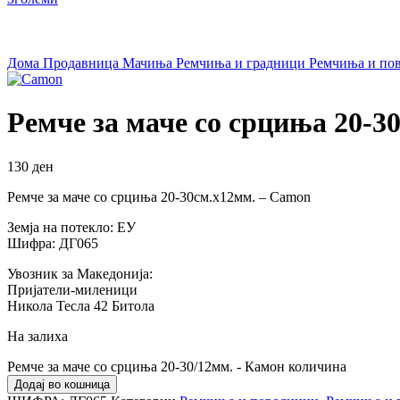
Дома
Продавница
Мачиња
Ремчиња и градници
Ремчиња и по
Ремче за маче со срциња 20-3
130
ден
Ремче за маче со срциња 20-30см.х12мм. – Camon
Земја на потекло: ЕУ
Шифра: ДГ065
Увозник за Македонија:
Пријатели-миленици
Никола Тесла 42 Битола
На залиха
Ремче за маче со срциња 20-30/12мм. - Камон количина
Додај во кошница