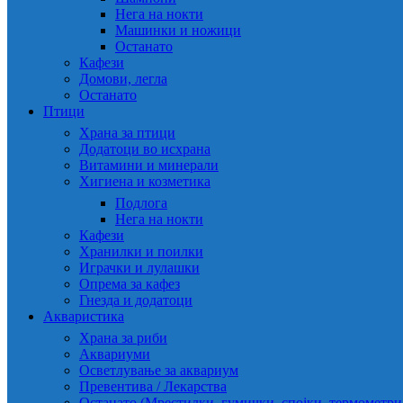
Нега на нокти
Машинки и ножици
Останато
Кафези
Домови, легла
Останато
Птици
Храна за птици
Додатоци во исхрана
Витамини и минерали
Хигиена и козметика
Подлога
Нега на нокти
Кафези
Хранилки и поилки
Играчки и лулашки
Опрема за кафез
Гнезда и додатоци
Акваристика
Храна за риби
Аквариуми
Осветлување за аквариум
Превентива / Лекарства
Останато (Мрестилки, гумички, спојки, термометр