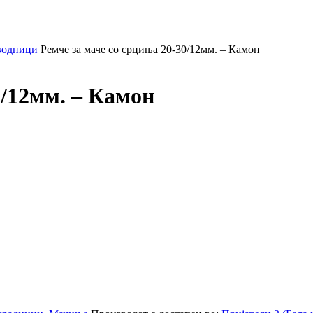
водници
Ремче за маче со срциња 20-30/12мм. – Камон
0/12мм. – Камон