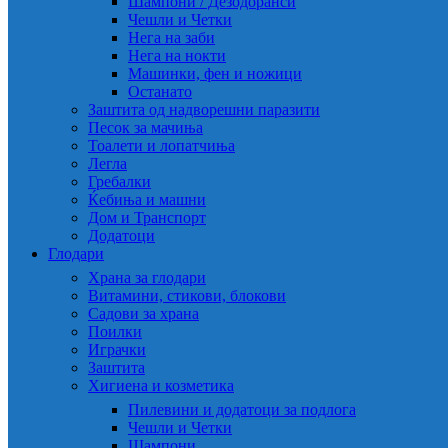
Шампони / Дезодоранси
Чешли и Четки
Нега на заби
Нега на нокти
Машинки, фен и ножици
Останато
Заштита од надворешни паразити
Песок за мачиња
Тоалети и лопатчиња
Легла
Гребалки
Ќебиња и машни
Дом и Транспорт
Додатоци
Глодари
Храна за глодари
Витамини, стикови, блокови
Садови за храна
Поилки
Играчки
Заштита
Хигиена и козметика
Пилевини и додатоци за подлога
Чешли и Четки
Шампони