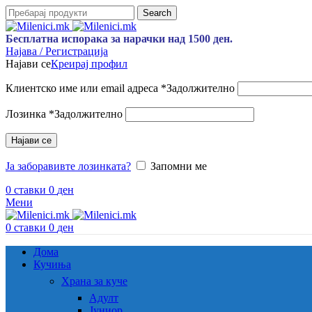
Search
Бесплатна испорака за нарачки над 1500 ден.
Најава / Регистрација
Најави се
Креирај профил
Клиентско име или email адреса
*
Задолжително
Лозинка
*
Задолжително
Најави се
Ја заборавивте лозинката?
Запомни ме
0
ставки
0
ден
Мени
0
ставки
0
ден
Дома
Кучиња
Храна за куче
Адулт
Јуниор