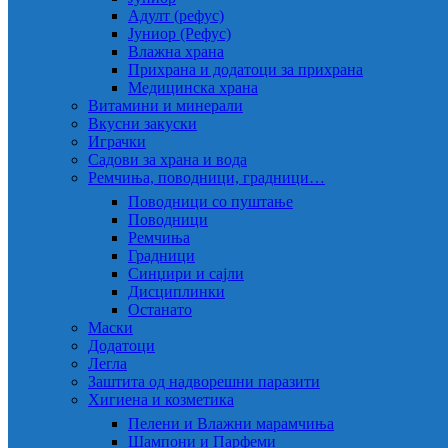
Адулт (рефус)
Јуниор (Рефус)
Влажна храна
Прихрана и додатоци за прихрана
Медицинска храна
Витамини и минерали
Вкусни закуски
Играчки
Садови за храна и вода
Ремчиња, поводници, градници…
Поводници со пуштање
Поводници
Ремчиња
Градници
Синџири и сајли
Дисциплинки
Останато
Маски
Додатоци
Легла
Заштита од надворешни паразити
Хигиена и козметика
Пелени и Влажни марамчиња
Шампони и Парфеми