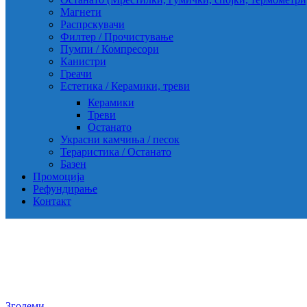
Магнети
Распрскувачи
Филтер / Прочистување
Пумпи / Компресори
Канистри
Греачи
Естетика / Керамики, треви
Керамики
Треви
Останато
Украсни камчиња / песок
Тераристика / Останато
Базен
Промоција
Рефундирање
Контакт
Зголеми