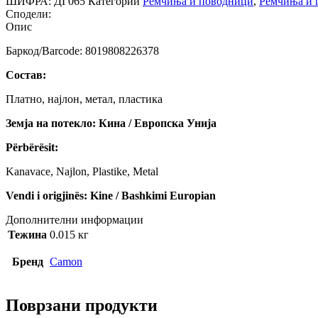
ШИФРА:
ДГ065
Категории
Ремчиња и поводници
,
Ремчиња и 
Сподели:
Опис
Баркод/Barcode: 8019808226378
Состав:
Платно, најлон, метал, пластика
Земја на потекло: Кина / Европска Унија
Përbërësit:
Kanavace, Najlon, Plastike, Metal
Vendi i origjinës: Kine / Bashkimi Europian
Дополнителни информации
Тежина
0.015 кг
Бренд
Camon
Поврзани продукти