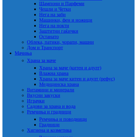
Шампони и Парфеми
Чешли и Четки
Нега на заби
Машинки, фен и ножици
Нега на нокти
Заштитни гаќички
Останато
Облека, патики, чорапи, машни
Дом и Транспорт
Мачиња
Храна за маче
Храна за маче (китен и адулт)
Влажна храна
Храна за маче китен и адулт (рефус)
Медицинска храна
Витамини и минерали
Вкусни закуски
Играчки
Садови за храна и вода
Ремчиња и градници
Ремчиња и поводници
Градници
Хигиена и козметика