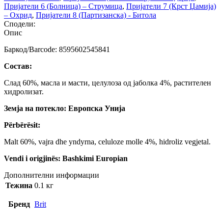
Пријатели 6 (Болница) – Струмица
,
Пријатели 7 (Крст Џамија)
– Охрид
,
Пријатели 8 (Партизанска) - Битола
Сподели:
Опис
Баркод/Barcode: 8595602545841
Состав:
Слад 60%, масла и масти, целулоза од јаболка 4%, растителен
хидролизат.
Земја на потекло: Европска Унија
Përbërësit:
Malt 60%, vajra dhe yndyrna, celuloze molle 4%, hidroliz vegjetal.
Vendi i origjinës: Bashkimi Europian
Дополнителни информации
Тежина
0.1 кг
Бренд
Brit