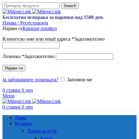
Search
Бесплатна испорака за нарачки над 1500 ден.
Најава / Регистрација
Најави се
Креирај профил
Клиентско име или email адреса
*
Задолжително
Лозинка
*
Задолжително
Најави се
Ја заборавивте лозинката?
Запомни ме
0
ставки
0
ден
Мени
0
ставки
0
ден
Дома
Кучиња
Храна за куче
Адулт