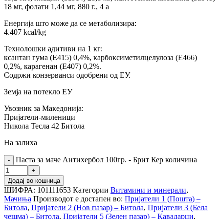
18 мг, фолати 1,44 мг, 880 г., 4 а
Енергија што може да се метаболизира:
4.407 kcal/kg
Технолошки адитиви на 1 кг:
ксантан гума (E415) 0,4%, карбоксиметилцелулоза (E466)
0,2%, карагенан (E407) 0,2%.
Содржи конзерванси одобрени од ЕУ.
Земја на потекло ЕУ
Увозник за Македонија:
Пријатели-миленици
Никола Тесла 42 Битола
На залиха
Паста за маче Антихербол 100гр. - Брит Кер количина
Додај во кошница
ШИФРА:
101111653
Категории
Витамини и минерали
,
Мачиња
Производот е достапен во:
Пријатели 1 (Пошта) –
Битола
,
Пријатели 2 (Нов пазар) – Битола
,
Пријатели 3 (Бела
чешма) – Битола
,
Пријатели 5 (Зелен пазар) – Кавадарци
,