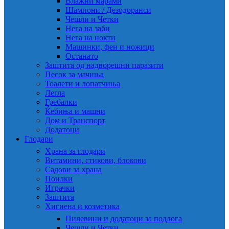
Влажни марами
Шампони / Дезодоранси
Чешли и Четки
Нега на заби
Нега на нокти
Машинки, фен и ножици
Останато
Заштита од надворешни паразити
Песок за мачиња
Тоалети и лопатчиња
Легла
Гребалки
Ќебиња и машни
Дом и Транспорт
Додатоци
Глодари
Храна за глодари
Витамини, стикови, блокови
Садови за храна
Поилки
Играчки
Заштита
Хигиена и козметика
Пилевини и додатоци за подлога
Чешли и Четки