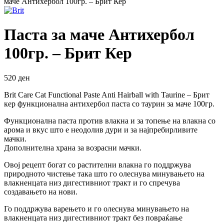
маче Антихербол 100гр. – Брит Кер
Паста за маче Антихербол
100гр. – Брит Кер
520
ден
Brit Care Cat Functional Paste Anti Hairball with Taurine – Брит
кер функционална антихербол паста со таурин за маче 100гр.
Функционална паста против влакна и за топење на влакна со
арома и вкус што е неодолив дури и за најпребирливите
мачки.
Дополнителна храна за возрасни мачки.
Овој рецепт богат со растителни влакна го поддржува
природното чистење така што го олеснува минувањето на
влакненцата низ дигестивниот тракт и го спречува
создавањето на нови.
Го поддржува варењето и го олеснува минувањето на
влакненцата низ дигестивниот тракт без повраќање