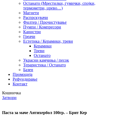
Останато (Мрестилки, гумички, спојки,
термометри, црево…)
Магнети
Распрскувачи
Филтер / Прочистување
Пумпи / Компресори
Канистри
Греачи
Естетика / Керамики, треви
Керамики
Треви
Останато
Украсни камчиња / песок
Тераристика / Останато
Базен
Промоција
Рефундирање
Контакт
Кошничка
Затвори
Паста за маче Антихербол 100гр. – Брит Кер