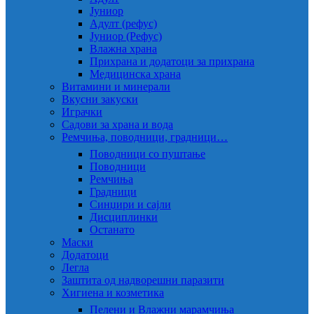
Јуниор
Адулт (рефус)
Јуниор (Рефус)
Влажна храна
Прихрана и додатоци за прихрана
Медицинска храна
Витамини и минерали
Вкусни закуски
Играчки
Садови за храна и вода
Ремчиња, поводници, градници…
Поводници со пуштање
Поводници
Ремчиња
Градници
Синџири и сајли
Дисциплинки
Останато
Маски
Додатоци
Легла
Заштита од надворешни паразити
Хигиена и козметика
Пелени и Влажни марамчиња