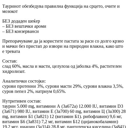
Тауринот обезбедува правилна функција на срцето, очите и
мозокот
БЕЗ додаден шеќер
– БЕЗ вештачки ароми
– БЕЗ конзерванси
Препорачуваме да ја користите пастата за раси со долго крзно
и мачки без пристап до извори на природни влакна, како што
е тревата
Состав:
слад 60%, масла и масти, целулоза од јаболка 4%, растителен
хидролизат.
Аналитички состојки:
сурови протеини 3%, сурови масти 29%, сурови влакна 3,5%,
суров пепел 2%, натриум 0,65%.
Нутритивен состав:
таурин 5.000 mg, витамини А (3a672a) 12.000 IU, витамин D3
(3a671) 980 IU, витамин Е (3a700) 60 mg, витамин Ц (3a300) 28
mg, витамин Б1 (3a821) 12 (витамин Б1). рибофлавин) 9,6 мг,
витамин Б6 (3а831) 7,2 мг, витамин Б12 (цијанокобаламин)
19,2 мгг, ниацин (3а314) 28,8 мг, пантотенска киселина (3а841)