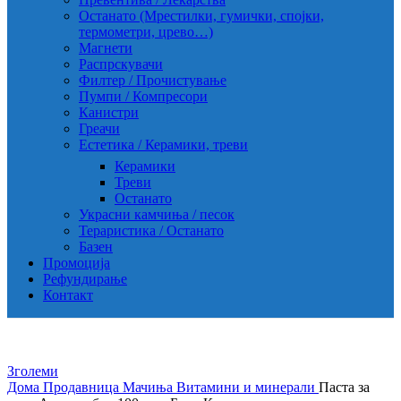
Останато (Мрестилки, гумички, спојки,
термометри, црево…)
Магнети
Распрскувачи
Филтер / Прочистување
Пумпи / Компресори
Канистри
Греачи
Естетика / Керамики, треви
Керамики
Треви
Останато
Украсни камчиња / песок
Тераристика / Останато
Базен
Промоција
Рефундирање
Контакт
Зголеми
Дома
Продавница
Мачиња
Витамини и минерали
Паста за