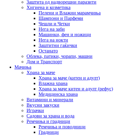
Заштита од надворешни паразити
Хигиена и козметика
Пелени и Влажни марамчиња
Шампони и Парфеми
Чешли и Четки
Нега на заби
Машинки, фен и ножици
Нега на нокти
Заштитни гаќички
Останато
Облека, патики, чорапи, машни
Дом и Транспорт
Мачиња
Храна за маче
Храна за маче (китен и адулт)
Влажна храна
Храна за маче китен и адулт (рефус)
Медицинска храна
Витамини и минерали
Вкусни закуски
Играчки
Садови за храна и вода
Ремчиња и градници
Ремчиња и поводници
Градници