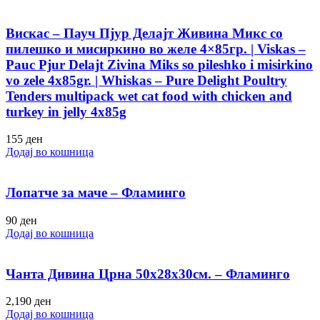
Вискас – Пауч Пјур Делајт Живина Микс со
пилешко и мисиркино во желе 4×85гр. | Viskas –
Pauc Pjur Delajt Zivina Miks so pileshko i misirkino
vo zele 4x85gr. | Whiskas – Pure Delight Poultry
Tenders multipack wet cat food with chicken and
turkey in jelly 4x85g
155
ден
Додај во кошница
Лопатче за маче – Фламинго
90
ден
Додај во кошница
Чанта Дивина Црна 50х28х30см. – Фламинго
2,190
ден
Додај во кошница