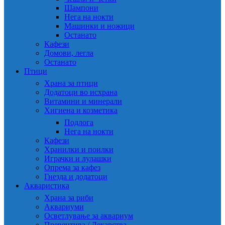
Шампони
Нега на нокти
Машинки и ножици
Останато
Кафези
Домови, легла
Останато
Птици
Храна за птици
Додатоци во исхрана
Витамини и минерали
Хигиена и козметика
Подлога
Нега на нокти
Кафези
Хранилки и поилки
Играчки и лулашки
Опрема за кафез
Гнезда и додатоци
Акваристика
Храна за риби
Аквариуми
Осветлување за аквариум
Превентива / Лекарства