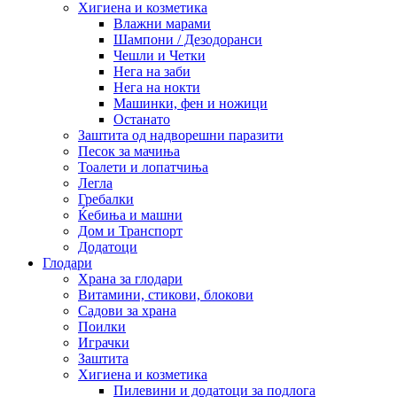
Хигиена и козметика
Влажни марами
Шампони / Дезодоранси
Чешли и Четки
Нега на заби
Нега на нокти
Машинки, фен и ножици
Останато
Заштита од надворешни паразити
Песок за мачиња
Тоалети и лопатчиња
Легла
Гребалки
Ќебиња и машни
Дом и Транспорт
Додатоци
Глодари
Храна за глодари
Витамини, стикови, блокови
Садови за храна
Поилки
Играчки
Заштита
Хигиена и козметика
Пилевини и додатоци за подлога