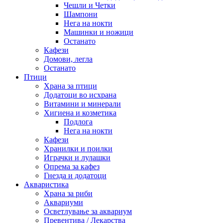
Чешли и Четки
Шампони
Нега на нокти
Машинки и ножици
Останато
Кафези
Домови, легла
Останато
Птици
Храна за птици
Додатоци во исхрана
Витамини и минерали
Хигиена и козметика
Подлога
Нега на нокти
Кафези
Хранилки и поилки
Играчки и лулашки
Опрема за кафез
Гнезда и додатоци
Акваристика
Храна за риби
Аквариуми
Осветлување за аквариум
Превентива / Лекарства