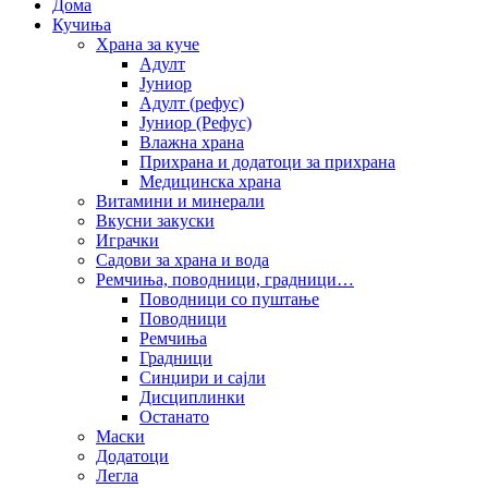
Дома
Кучиња
Храна за куче
Адулт
Јуниор
Адулт (рефус)
Јуниор (Рефус)
Влажна храна
Прихрана и додатоци за прихрана
Медицинска храна
Витамини и минерали
Вкусни закуски
Играчки
Садови за храна и вода
Ремчиња, поводници, градници…
Поводници со пуштање
Поводници
Ремчиња
Градници
Синџири и сајли
Дисциплинки
Останато
Маски
Додатоци
Легла