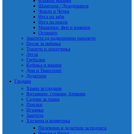
Влажни марами
Шампони / Дезодоранси
Чешли и Четки
Нега на заби
Нега на нокти
Машинки, фен и ножици
Останато
Заштита од надворешни паразити
Песок за мачиња
Тоалети и лопатчиња
Легла
Гребалки
Ќебиња и машни
Дом и Транспорт
Додатоци
Глодари
Храна за глодари
Витамини, стикови, блокови
Садови за храна
Поилки
Играчки
Заштита
Хигиена и козметика
Пилевини и додатоци за подлога
Чешли и Четки