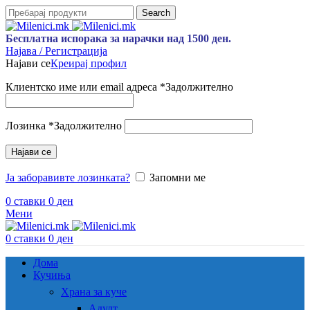
Search
Бесплатна испорака за нарачки над 1500 ден.
Најава / Регистрација
Најави се
Креирај профил
Клиентско име или email адреса
*
Задолжително
Лозинка
*
Задолжително
Најави се
Ја заборавивте лозинката?
Запомни ме
0
ставки
0
ден
Мени
0
ставки
0
ден
Дома
Кучиња
Храна за куче
Адулт