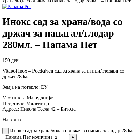
храна/вода со држач за папагал/глодар 280мл. – Панама Пет
Инокс сад за храна/вода со
држач за папагал/глодар
280мл. – Панама Пет
150
ден
Vitapol Inox – Росфајтен сад за храна за птици/глодари со
држач 280мл.
Земја на потекло: ЕУ
Увозник за Македонија:
Пријатели-Миленици
Адреса: Никола Тесла 42 – Битола
На залиха
Инокс сад за храна/вода со држач за папагал/глодар 280мл.
- Панама Пет количина