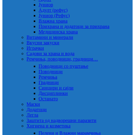
Јуниор
Адулт (рефус)
Јуниор (Рефус)
Влажна храна
Прихрана и додатоци за прихрана
Медицинска храна
Витамини и минерали
Вкусни закуски
Играчки
Садови за храна и вода
Ремчиња, поводници, градници…
Поводници со пуштање
Поводници
Ремчиња
Градници
Синџири и сајли
Дисциплинки
Останато
Маски
Додатоци
Легла
Заштита од надворешни паразити
Хигиена и козметика
Пелени и Влажни марамчиња