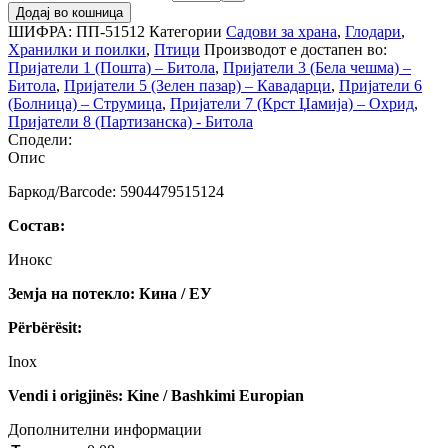
Додај во кошница
ШИФРА:
ПП-51512
Категории
Садови за храна
,
Глодари
,
Хранилки и поилки
,
Птици
Производот е достапен во:
Пријатели 1 (Пошта) – Битола
,
Пријатели 3 (Бела чешма) –
Битола
,
Пријатели 5 (Зелен пазар) – Кавадарци
,
Пријатели 6
(Болница) – Струмица
,
Пријатели 7 (Крст Џамија) – Охрид
,
Пријатели 8 (Партизанска) - Битола
Сподели:
Опис
Баркод/Barcode: 5904479515124
Состав:
Инокс
Земја на потекло: Кина / ЕУ
Përbërësit:
Inox
Vendi i origjinës: Kine / Bashkimi Europian
Дополнителни информации