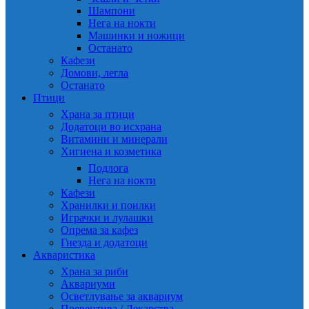
Шампони
Нега на нокти
Машинки и ножици
Останато
Кафези
Домови, легла
Останато
Птици
Храна за птици
Додатоци во исхрана
Витамини и минерали
Хигиена и козметика
Подлога
Нега на нокти
Кафези
Хранилки и поилки
Играчки и лулашки
Опрема за кафез
Гнезда и додатоци
Акваристика
Храна за риби
Аквариуми
Осветлување за аквариум
Превентива / Лекарства