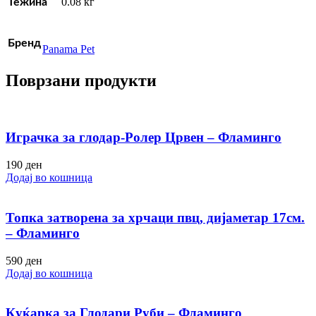
0.08 кг
Тежина
Бренд
Panama Pet
Поврзани продукти
Играчка за глодар-Ролер Црвен – Фламинго
190
ден
Додај во кошница
Топка затворена за хрчаци пвц, дијаметар 17см.
– Фламинго
590
ден
Додај во кошница
Куќарка за Глодари Руби – Фламинго