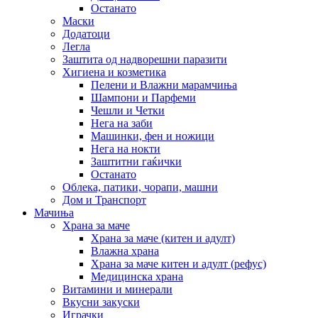
Останато
Маски
Додатоци
Легла
Заштита од надворешни паразити
Хигиена и козметика
Пелени и Влажни марамчиња
Шампони и Парфеми
Чешли и Четки
Нега на заби
Машинки, фен и ножици
Нега на нокти
Заштитни гаќички
Останато
Облека, патики, чорапи, машни
Дом и Транспорт
Мачиња
Храна за маче
Храна за маче (китен и адулт)
Влажна храна
Храна за маче китен и адулт (рефус)
Медицинска храна
Витамини и минерали
Вкусни закуски
Играчки