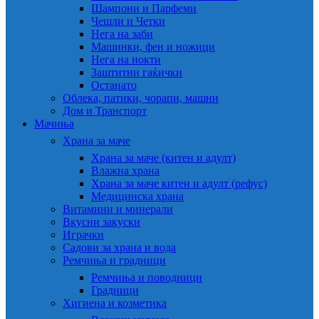
Шампони и Парфеми
Чешли и Четки
Нега на заби
Машинки, фен и ножици
Нега на нокти
Заштитни гаќички
Останато
Облека, патики, чорапи, машни
Дом и Транспорт
Мачиња
Храна за маче
Храна за маче (китен и адулт)
Влажна храна
Храна за маче китен и адулт (рефус)
Медицинска храна
Витамини и минерали
Вкусни закуски
Играчки
Садови за храна и вода
Ремчиња и градници
Ремчиња и поводници
Градници
Хигиена и козметика