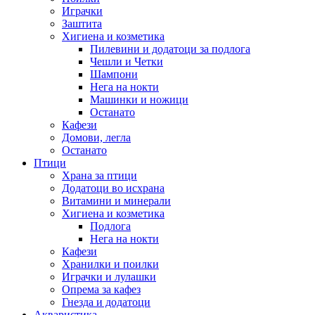
Играчки
Заштита
Хигиена и козметика
Пилевини и додатоци за подлога
Чешли и Четки
Шампони
Нега на нокти
Машинки и ножици
Останато
Кафези
Домови, легла
Останато
Птици
Храна за птици
Додатоци во исхрана
Витамини и минерали
Хигиена и козметика
Подлога
Нега на нокти
Кафези
Хранилки и поилки
Играчки и лулашки
Опрема за кафез
Гнезда и додатоци
Акваристика