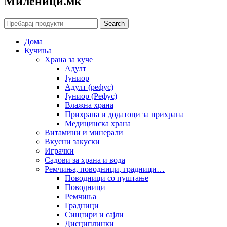
Mиленици.мк
Search
Дома
Кучиња
Храна за куче
Адулт
Јуниор
Адулт (рефус)
Јуниор (Рефус)
Влажна храна
Прихрана и додатоци за прихрана
Медицинска храна
Витамини и минерали
Вкусни закуски
Играчки
Садови за храна и вода
Ремчиња, поводници, градници…
Поводници со пуштање
Поводници
Ремчиња
Градници
Синџири и сајли
Дисциплинки