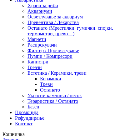
Храна за риби
Аквариуми
Осветлување за аквариум
Превентива / Лекарства
Останато (Мрестилки, гумички, спојки,
термометри, црево…)
Магнети
Распрскувачи
Филтер / Прочистување
Пумпи / Компресори
Канистри
Греачи
Естетика / Керамики, треви
Керамики
Треви
Останато
Украсни камчиња / песок
Тераристика / Останато
Базен
Промоција
Рефундирање
Контакт
Кошничка
Затвори