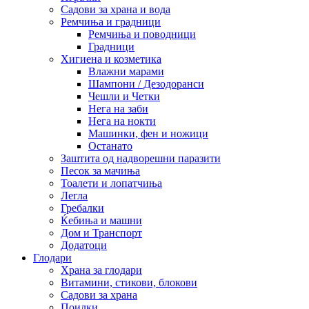
Садови за храна и вода
Ремчиња и градници
Ремчиња и поводници
Градници
Хигиена и козметика
Влажни марами
Шампони / Дезодоранси
Чешли и Четки
Нега на заби
Нега на нокти
Машинки, фен и ножици
Останато
Заштита од надворешни паразити
Песок за мачиња
Тоалети и лопатчиња
Легла
Гребалки
Ќебиња и машни
Дом и Транспорт
Додатоци
Глодари
Храна за глодари
Витамини, стикови, блокови
Садови за храна
Поилки