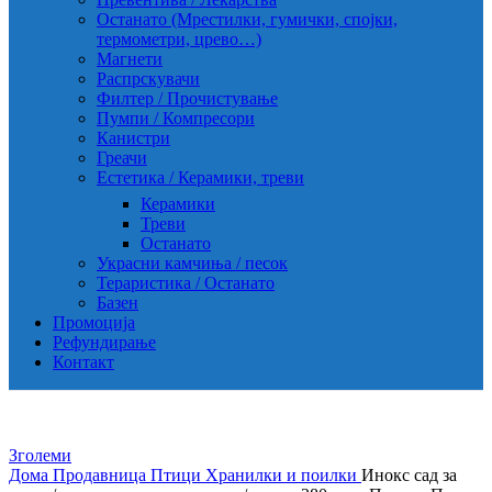
Останато (Мрестилки, гумички, спојки,
термометри, црево…)
Магнети
Распрскувачи
Филтер / Прочистување
Пумпи / Компресори
Канистри
Греачи
Естетика / Керамики, треви
Керамики
Треви
Останато
Украсни камчиња / песок
Тераристика / Останато
Базен
Промоција
Рефундирање
Контакт
Зголеми
Дома
Продавница
Птици
Хранилки и поилки
Инокс сад за